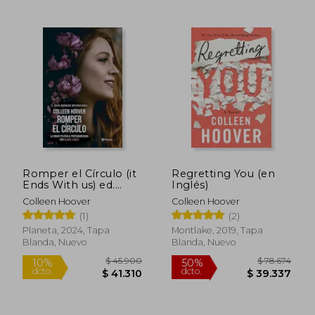
$ 85.171
$ 87.2
50%
50%
Romper el Círculo (it
Regretting You (en
dcto.
dcto.
$ 42.586
$ 43.6
Ends With us) ed.
Inglés)
Película: La Novela en
Colleen Hoover
Colleen Hoover
que se Basa la
(1)
(2)
Película
Protagonizada por
Planeta, 2024, Tapa
Montlake, 2019, Tapa
Blake Lively
Blanda, Nuevo
Blanda, Nuevo