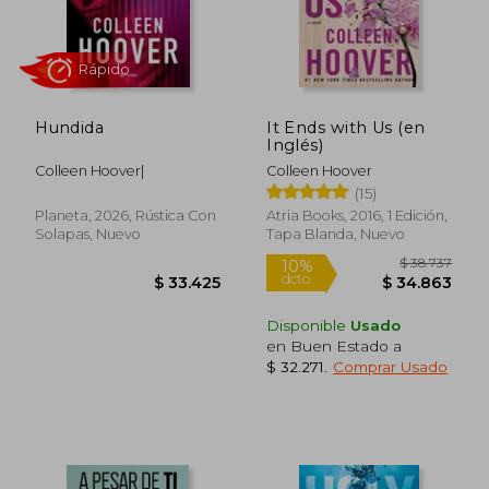
Hundida
It Ends with Us (en
Rápido
Rápido
Inglés)
Colleen Hoover|
Colleen Hoover
(15)
Planeta, 2026, Rústica Con
Atria Books, 2016, 1 Edición,
Solapas, Nuevo
Tapa Blanda, Nuevo
Disponible
Usado
en Buen Estado a
$ 28.900
$ 29.9
10%
10%
$ 32.271
.
Comprar Usado
dcto.
dcto.
$ 26.010
$ 26.9