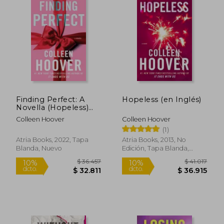
Finding Perfect: A
Hopeless (en Inglés)
Novella (Hopeless)
(en Inglés)
Colleen Hoover
Colleen Hoover
(1)
Atria Books, 2022, Tapa
Atria Books, 2013, No
Blanda, Nuevo
Edición, Tapa Blanda,
Nuevo
$ 26.338
$ 27.6
10%
10%
dcto.
dcto.
$ 23.704
$ 24.8