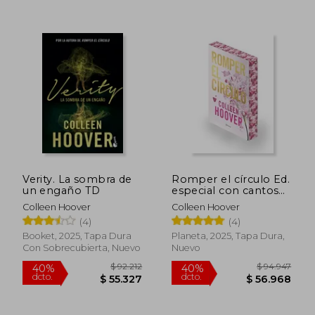
$ 76.667
$ 87.2
50%
50%
dcto.
dcto.
$ 38.333
$ 43.6
Verity. La sombra de
Romper el círculo Ed.
un engaño TD
especial con cantos
tintados
Colleen Hoover
Colleen Hoover
(4)
(4)
Booket, 2025, Tapa Dura
Planeta, 2025, Tapa Dura,
Con Sobrecubierta, Nuevo
Nuevo