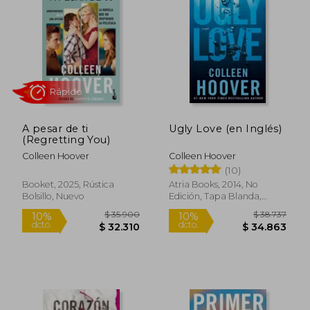
Rápido
A pesar de ti
Ugly Love (en Inglés)
(Regretting You)
Colleen Hoover
Colleen Hoover
(10)
Booket, 2025, Rústica
Atria Books, 2014, No
Bolsillo, Nuevo
Edición, Tapa Blanda,
Nuevo
$ 38.7
10%
dcto.
$ 33.425
$ 34.8