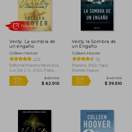
Rápido
Rápido
Verity. La sombra de
Verity la Sombra de
un engaño
un Engaño
Colleen Hoover
Colleen Hoover
(22)
(5)
$ 34.500
$ 34.9
10%
10%
dcto.
dcto.
$ 31.050
$ 31.4
Editorial Planeta Mexicana,
Planeta, 2022, Tapa
S.A. De C.V., 2025, Pasta
Blanda, Nuevo
Dura, Nuevo