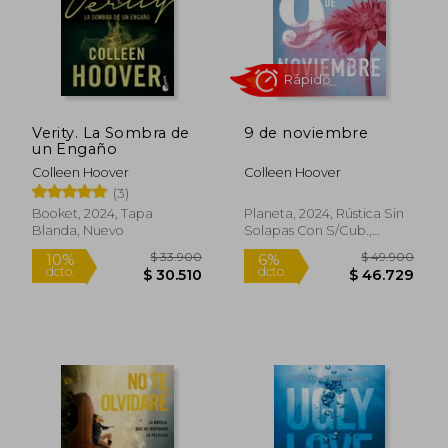
Rápido
Verity. La Sombra de
9 de noviembre
un Engaño
Colleen Hoover
Colleen Hoover
(3)
Booket, 2024, Tapa
Planeta, 2024, Rústica Sin
Blanda, Nuevo
Solapas Con S/cub.,
$ 69.900
$ 43.9
10%
10%
Nuevo
dcto.
dcto.
$ 62.910
$ 39.5