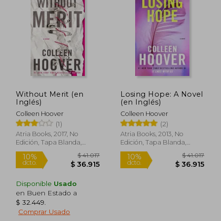
Without Merit (en
Losing Hope: A Novel
Inglés)
(en Inglés)
Colleen Hoover
Colleen Hoover
(1)
(2)
Atria Books, 2017, No
Atria Books, 2013, No
Edición, Tapa Blanda,
Edición, Tapa Blanda,
Nuevo
Nuevo
Disponible
Usado
en Buen Estado a
$ 32.449
.
$ 38.512
$ 41.0
10%
10%
Comprar Usado
dcto.
dcto.
$ 34.661
$ 36.9