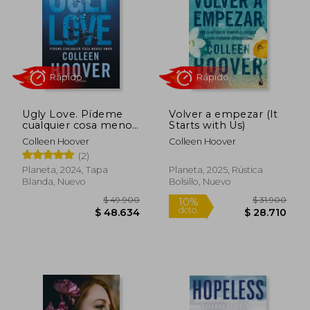
$ 17.520
$ 140.4
10%
50%
dcto.
dcto.
$ 15.768
$ 70.2
Ugly Love. Pídeme
Volver a empezar (It
cualquier cosa menos
Starts with Us)
amor
Colleen Hoover
Colleen Hoover
(2)
Planeta, 2024, Tapa
Planeta, 2025, Rústica
Blanda, Nuevo
Bolsillo, Nuevo
Rápido
Rápido