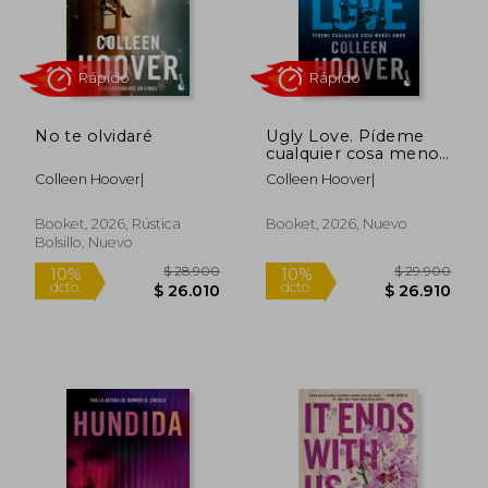
Rápido
No te olvidaré
Ugly Love. Pídeme
cualquier cosa menos
amor. Tapa
Colleen Hoover|
Colleen Hoover|
Booket, 2026, Rústica
Booket, 2026, Nuevo
Bolsillo, Nuevo
$ 33.900
$ 49.9
10%
6%
dcto.
dcto.
$ 30.510
$ 46.7