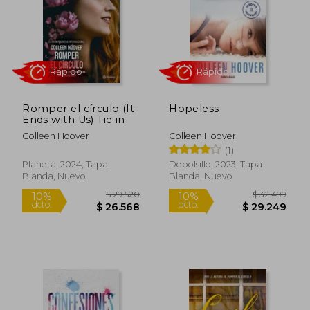
$ 49.900
$ 31.9
10%
dcto.
$ 48.634
$ 28.7
Romper el círculo (It
Hopeless
Ends with Us) Tie in
Colleen Hoover
Colleen Hoover
(1)
Planeta, 2024, Tapa
Debolsillo, 2023, Tapa
Blanda, Nuevo
Blanda, Nuevo
Rápido
Rápido