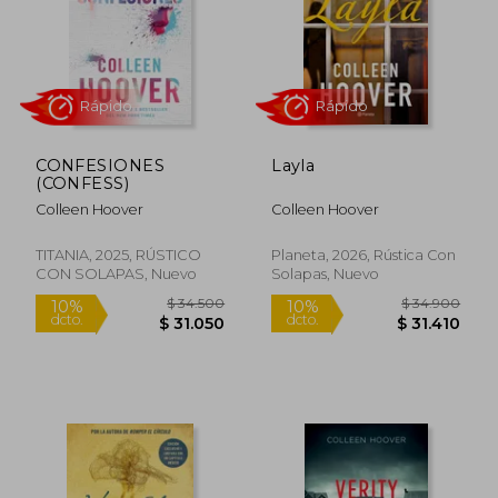
CONFESIONES
Layla
$ 29.520
$ 32.4
(CONFESS)
10%
10%
dcto.
dcto.
$ 26.568
$ 29.2
Colleen Hoover
Colleen Hoover
TITANIA, 2025, RÚSTICO
Planeta, 2026, Rústica Con
CON SOLAPAS, Nuevo
Solapas, Nuevo