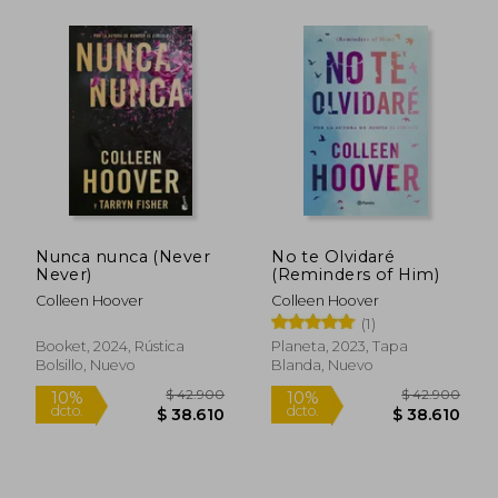
$ 38.737
$ 35.9
10%
10%
dcto.
dcto.
$ 34.863
$ 32.3
Nunca nunca (Never
No te Olvidaré
Never)
(Reminders of Him)
Colleen Hoover
Colleen Hoover
(1)
Booket, 2024, Rústica
Planeta, 2023, Tapa
Bolsillo, Nuevo
Blanda, Nuevo
Rápido