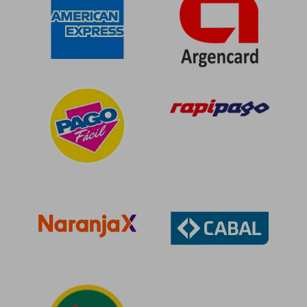
$ 92.212
$ 94.9
40%
40%
dcto.
dcto.
$ 55.327
$ 56.9