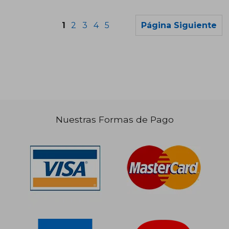
1
2
3
4
5
Página Siguiente
Nuestras Formas de Pago
$ 87.239
$ 73.4
50%
50%
dcto.
dcto.
$ 43.619
$ 36.7