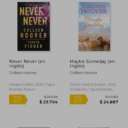
Never Never (en
Maybe Someday (en
Inglés)
Inglés)
Colleen Hoover
Colleen Hoover
$ 42.900
$ 42.9
HarperCollins, 2023, Tapa
Simon And Schuster, 2014,
10%
10%
dcto.
dcto.
$ 38.610
$ 38.6
Blanda, Nuevo
01 Edición, Tapa Blanda,
Nuevo