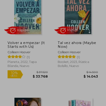
10%
5%
dcto.
dcto.
$ 26.568
$ 13.8
Volver a empezar (It
Tal vez ahora (Maybe
Starts with Us)
Now)
Colleen Hoover
Colleen Hoover
(1)
(1)
Planeta, 2022, Tapa
Booket, 2023, Rústica
Blanda, Nuevo
Bolsillo, Nuevo
Rápido
Rápido