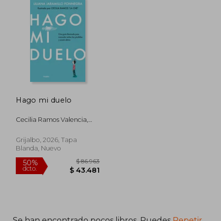
$ 85.308
$ 103.3
50%
50%
dcto.
dcto.
$ 42.654
$ 51.6
Hago mi duelo
Cecilia Ramos Valencia,
Liliana Jaramillo
Grijalbo, 2026, Tapa
Blanda, Nuevo
Se han encontrado pocos libros. Puedes
Repetir