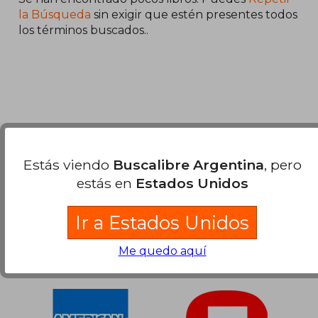
la Búsqueda
sin exigir que estén presentes todos
los términos buscados..
$ 86.963
50%
dcto.
$ 43.481
Nuestras Formas de Pago
Estás viendo
Buscalibre Argentina
, pero
estás en
Estados Unidos
Ir a Estados Unidos
Me quedo aquí