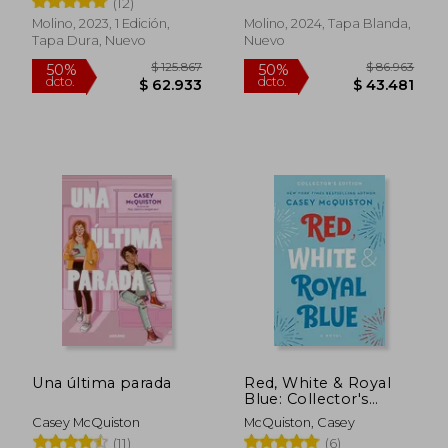
(12)
Molino, 2023, 1 Edición,
Molino, 2024, Tapa Blanda,
$ 86.963
$ 92.4
50%
50%
Tapa Dura, Nuevo
Nuevo
dcto.
dcto.
$ 43.481
$ 46.2
Una última parada
Red, White & Royal
Blue: Collector's
Edition: A Novel (en
Casey McQuiston
McQuiston, Casey
Inglés)
(11)
(6)