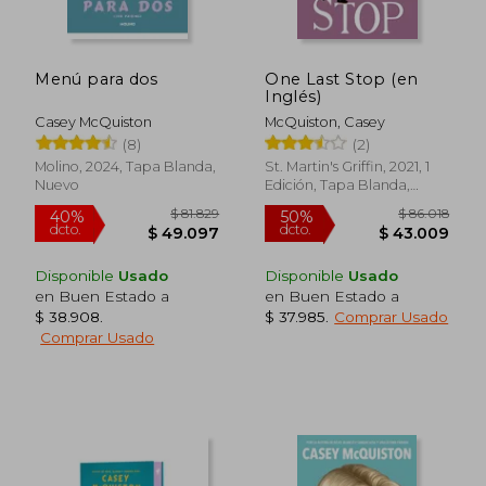
Menú para dos
One Last Stop (en
Inglés)
Casey McQuiston
McQuiston, Casey
(8)
(2)
Molino, 2024, Tapa Blanda,
St. Martin's Griffin, 2021, 1
Nuevo
Edición, Tapa Blanda,
Nuevo
$ 93.250
$ 122.4
50%
50%
Disponible
Usado
Disponible
Usado
dcto.
dcto.
$ 46.625
$ 61.2
en Buen Estado a
en Buen Estado a
$ 38.908
.
$ 37.985
.
Comprar Usado
Comprar Usado