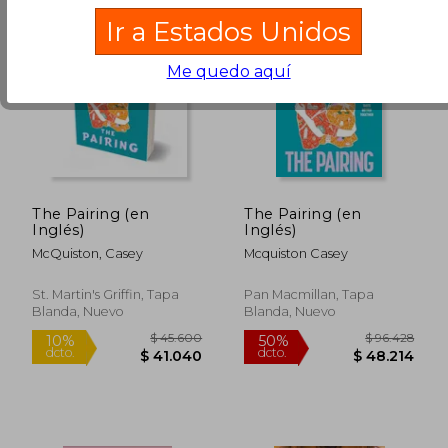
Ir a Estados Unidos
Me quedo aquí
$ 81.769
$ 99.7
50%
50%
dcto.
dcto.
$ 40.885
$ 49.8
The Pairing (en
The Pairing (en
Inglés)
Inglés)
McQuiston, Casey
Mcquiston Casey
St. Martin's Griffin, Tapa
Pan Macmillan, Tapa
Blanda, Nuevo
Blanda, Nuevo