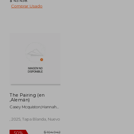
$ 45.458
.
Comprar Usado
$ 95.769
$ 86.4
50%
50%
dcto.
dcto.
$ 47.884
$ 43.2
The Pairing (en
,Alemán)
Casey Mcquiston;Hannah
Brosch;Kristina Koblischke
, 2025, Tapa Blanda, Nuevo