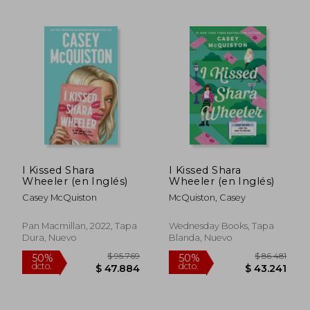
$ 116.967
$ 187.
50%
50%
dcto.
dcto.
$ 58.484
$ 93.7
I Kissed Shara
I Kissed Shara
Wheeler (en Inglés)
Wheeler (en Inglés)
Casey McQuiston
McQuiston, Casey
Pan Macmillan, 2022, Tapa
Wednesday Books, Tapa
Dura, Nuevo
Blanda, Nuevo