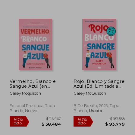
Vermelho, Branco e
Rojo, Blanco y Sangre
Sangue Azul (en
Azul (Ed. Limitada a
Portugués)
Precio Especial)
Casey Mcquiston
Casey McQuiston
Editorial Presença, Tapa
B De Bolsillo, 2023, Tapa
Blanda, Nuevo
Blanda,
Usado
$ 84.968
$ 100.3
50%
50%
dcto.
dcto.
$ 42.484
$ 50.1