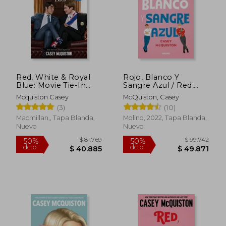
Red, White & Royal
Rojo, Blanco Y
Blue: Movie Tie-In
Sangre Azul / Red,
Edition (en Inglés)
White & Royal Blue
Mcquiston Casey
McQuiston, Casey
(3)
(10)
Macmillan,, Tapa Blanda,
Molino, 2022, Tapa Blanda,
Nuevo
Nuevo