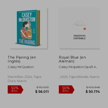
$ 121.287
$ 71.7
50%
40%
dcto.
dcto.
$ 60.644
$ 43.0
The Pairing (en
Royal Blue (en
Inglés)
Alemán)
Casey McQuiston
Casey Mcquiston;Spaß Am
Lesen Verlag
Macmillan, 2024, Tapa
, 2025, Tapa Blanda, Nuevo
Dura, Nuevo