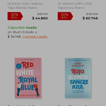
MOLINO, 2022, 1 Edición,
St. Martin's Griffin, 2022,
Tapa Blanda, Nuevo
Tapa Dura, Nuevo
$ 125.867
$ 86.9
50%
50%
dcto.
dcto.
$ 62.933
$ 43.4
Disponible
Usado
en Buen Estado a
$ 34.146
.
Comprar Usado