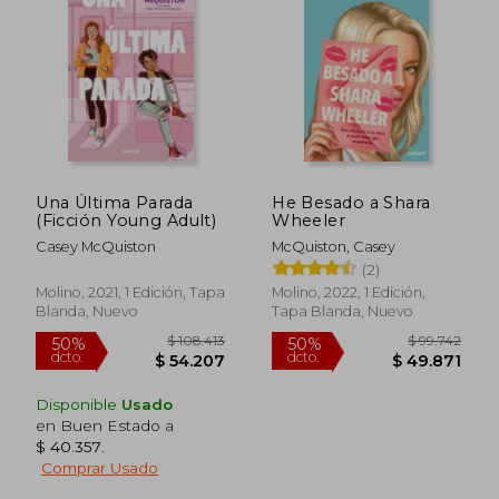
Una Última Parada
He Besado a Shara
(Ficción Young Adult)
Wheeler
Casey McQuiston
McQuiston, Casey
(2)
Molino, 2021, 1 Edición, Tapa
Molino, 2022, 1 Edición,
Blanda, Nuevo
Tapa Blanda, Nuevo
$ 121.529
$ 80.7
50%
50%
Disponible
Usado
dcto.
dcto.
$ 60.765
$ 40.3
en Buen Estado a
$ 40.357
.
Comprar Usado