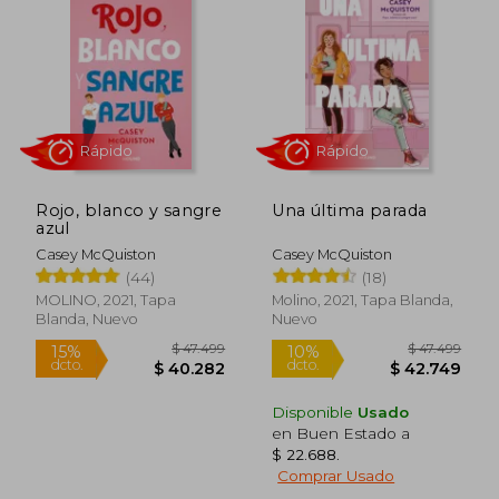
explorando temas como el poder del
tiempo y las conexiones humanas. Con
cada libro, McQuiston continúa
desafiando las convenciones de la
narrativa romántica, ofreciendo historias
inclusivas y accesibles para todo tipo de
lectores.
Rojo, blanco y sangre
Una última parada
azul
Casey McQuiston
Casey McQuiston
(44)
(18)
Rápido
Rápido
MOLINO, 2021, Tapa
Molino, 2021, Tapa Blanda,
Blanda, Nuevo
Nuevo
Disponible
Usado
en Buen Estado a
$ 22.688
.
Comprar Usado
$ 47.499
$ 47.4