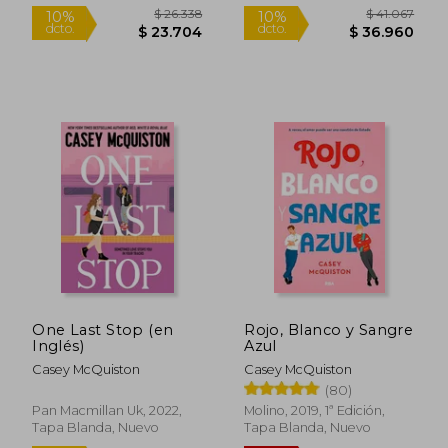
$ 26.338
$ 41.0
10%
10%
One Last Stop (en
Rojo, Blanco y Sangre
dcto.
dcto.
$ 23.704
$ 36.9
Inglés)
Azul
Casey McQuiston
Casey McQuiston
(80)
Pan Macmillan Uk, 2022,
Molino, 2019, 1ª Edición,
Tapa Blanda, Nuevo
Tapa Blanda, Nuevo