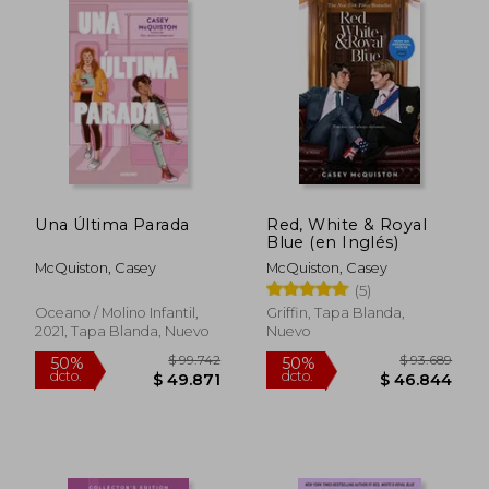
$ 85.405
$ 81.7
40%
50%
dcto.
dcto.
$ 51.243
$ 40.8
Una Última Parada
Red, White & Royal
Blue (en Inglés)
McQuiston, Casey
McQuiston, Casey
(5)
Oceano / Molino Infantil,
Griffin, Tapa Blanda,
2021, Tapa Blanda, Nuevo
Nuevo