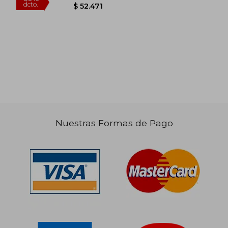
Nuestras Formas de Pago
$ 112.023
$ 100.3
50%
50%
dcto.
dcto.
$ 56.011
$ 50.1