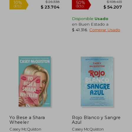
Disponible
Usado
en Buen Estado a
$ 41.316
.
Comprar Usado
$ 26.338
$ 108.4
10%
50%
dcto.
dcto.
$ 23.704
$ 54.2
Yo Bese a Shara
Rojo Blanco y Sangre
Wheeler
Azul
Casey McQuiston
Casey McQuiston