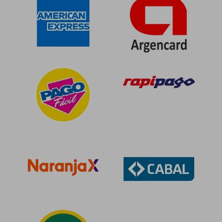
$ 96.639
$ 96.6
50%
50%
dcto.
dcto.
$ 48.319
$ 48.3