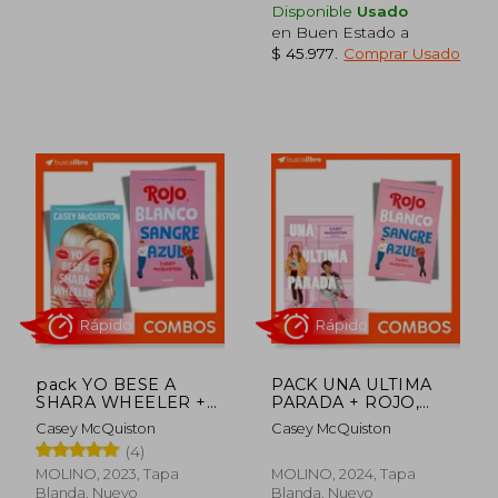
Disponible
Usado
en Buen Estado a
$ 45.977
.
Comprar Usado
$ 54.999
$ 47.4
26%
dcto.
$ 40.454
$ 46.2
pack YO BESE A
PACK UNA ULTIMA
SHARA WHEELER +
PARADA + ROJO,
Rojo, blanco y sangre
BLANCO Y SANGRE
Casey McQuiston
Casey McQuiston
azul
AZUL
(4)
MOLINO, 2023, Tapa
MOLINO, 2024, Tapa
Blanda, Nuevo
Blanda, Nuevo