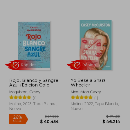
15%
10%
dcto.
dcto.
$ 40.282
$ 42.7
Rojo, Blanco y Sangre
Yo Bese a Shara
Azul (Edicion Cole
Wheeler
Mcquiston, Casey
Mcquiston Casey
(1)
(1)
Molino, 2023, Tapa Blanda,
Molino, 2022, Tapa Blanda,
Nuevo
Nuevo
Rápido
Rápido