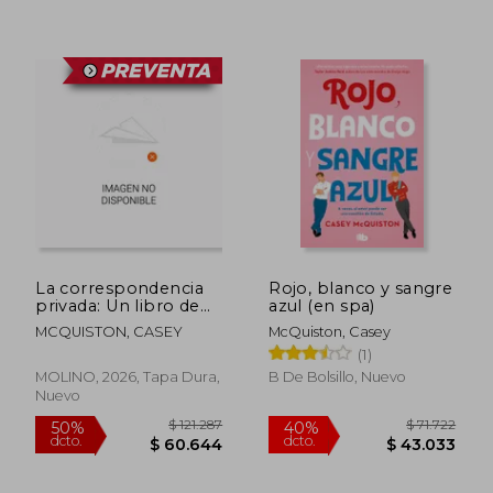
La correspondencia
Rojo, blanco y sangre
privada: Un libro de
azul (en spa)
Rojo, blanco y sangre
MCQUISTON, CASEY
McQuiston, Casey
azul
(1)
MOLINO, 2026, Tapa Dura,
B De Bolsillo, Nuevo
Nuevo
$ 108.413
$ 99.7
50%
50%