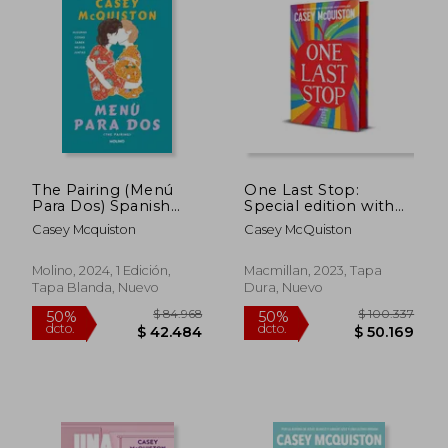
The Pairing (Menú
One Last Stop:
Para Dos) Spanish
Special edition with
Edition
sprayed edges,
Casey Mcquiston
Casey McQuiston
illustrated endpapers
and a bonus chapter
(en Inglés)
Molino, 2024, 1 Edición,
Macmillan, 2023, Tapa
Tapa Blanda, Nuevo
Dura, Nuevo
$ 99.742
$ 93.6
50%
50%
dcto.
dcto.
$ 49.871
$ 46.8