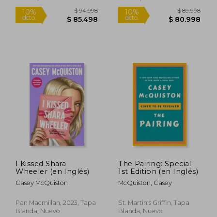
Rápido
Rápido
$ 94.998
$ 89.9
10%
10%
dcto.
dcto.
$ 85.498
$ 80.9
I Kissed Shara
The Pairing: Special
Wheeler (en Inglés)
1st Edition (en Inglés)
Casey McQuiston
McQuiston, Casey
Pan Macmillan, 2023, Tapa
St. Martin's Griffin, Tapa
Blanda, Nuevo
Blanda, Nuevo