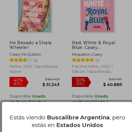
$ 117.478
$ 74.2
50%
50%
dcto.
dcto.
$ 58.739
$ 37.1
He Besado a Shara
Red, White & Royal
Wheeler
Blue: Casey
Mcquiston (en Inglés)
Casey McQuiston
Mcquiston Casey
(5)
(1)
Molino, 2022, Tapa Blanda,
Pan Macmillan, 2022, 1
Nuevo
Edición, Tapa Blanda,
Nuevo
Disponible
Usado
Disponible
Usado
en Buen Estado a
en Buen Estado a
$ 37.727
.
Comprar Usado
$ 37.906
.
Comprar Usado
Estás viendo
Buscalibre Argentina
, pero
estás en
Estados Unidos