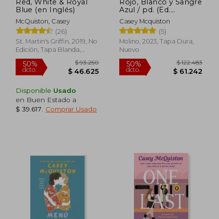
Red, White & Royal
Rojo, Blanco y Sangre
Blue (en Inglés)
Azul / pd. (Ed.
Coleccionista)
McQuiston, Casey
Casey Mcquiston
(26)
(5)
St. Martin's Griffin, 2019, No
Molino, 2023, Tapa Dura,
Edición, Tapa Blanda,
Nuevo
$ 89.721
$ 121.4
50%
50%
Nuevo
dcto.
dcto.
$ 44.860
$ 60.7
Disponible
Usado
en Buen Estado a
$ 39.617
.
Comprar Usado