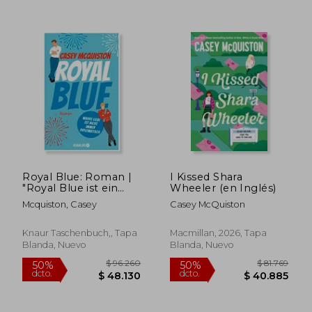
dcto.
dcto.
$ 54.207
$ 49.8
Royal Blue: Roman |
I Kissed Shara
"Royal Blue ist ein
Wheeler (en Inglés)
Riesiger Spaß. Es ist
Mcquiston, Casey
Casey McQuiston
Romantisch, Sexy,
Witzig und
Aufregend. Ich Habe
Knaur Taschenbuch,, Tapa
Macmillan, 2026, Tapa
Jede Sekunde
Blanda, Nuevo
Blanda, Nuevo
Geliebt. " Taylor
Jenkins Reid (en
Alemán)