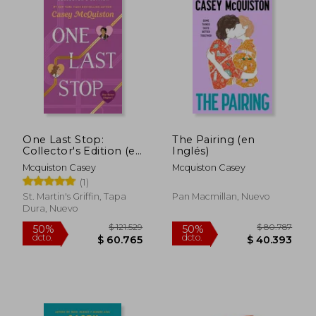
One Last Stop:
The Pairing (en
Collector's Edition (en
Inglés)
Inglés)
Mcquiston Casey
Mcquiston Casey
(1)
$ 45.600
$ 96.4
10%
50%
St. Martin's Griffin, Tapa
Pan Macmillan, Nuevo
dcto.
dcto.
$ 41.040
$ 48.2
Dura, Nuevo