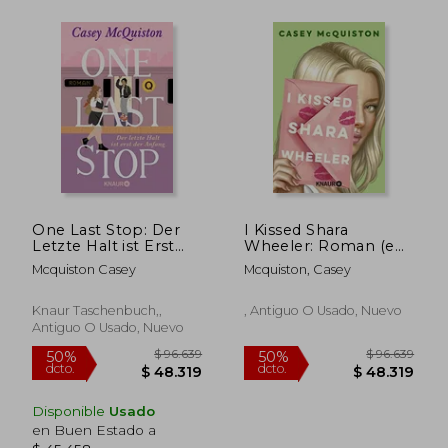
$ 96.260
$ 81.7
50%
50%
One Last Stop: Der
I Kissed Shara
dcto.
dcto.
$ 48.130
$ 40.8
Letzte Halt ist Erst
Wheeler: Roman (en
der Anfang (en
Alemán)
Mcquiston Casey
Mcquiston, Casey
Alemán) (en Alemán)
Knaur Taschenbuch,,
, Antiguo O Usado, Nuevo
Antiguo O Usado, Nuevo
Disponible
Usado
en Buen Estado a