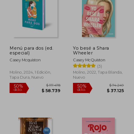
Menú para dos (ed.
Yo besé a Shara
especial)
Wheeler
Casey Mcquiston
Casey McQuiston
(3)
Molino, 2024, 1 Edición,
Molino, 2022, Tapa Blanda,
Tapa Dura, Nuevo
Nuevo
$ 81.829
$ 86.0
40%
50%
dcto.
dcto.
$ 49.097
$ 43.0