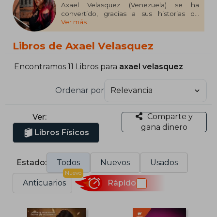
Axael Velasquez (Venezuela) se ha
convertido, gracias a sus historias de
Ver más
Wattpad, en una de las escritoras de habla
hispana más queridas. Ella misma define su
escritura como impactante, dolorosa, llena
Libros de Axael Velasquez
de sorpresas y de finales que te parten el
alma.
Encontramos 11 Libros para
axael velasquez
Ordenar por
Comparte y
Ver:
gana dinero
Libros Físicos
Estado:
Todos
Nuevos
Usados
Nuevo
Anticuarios
Rápido