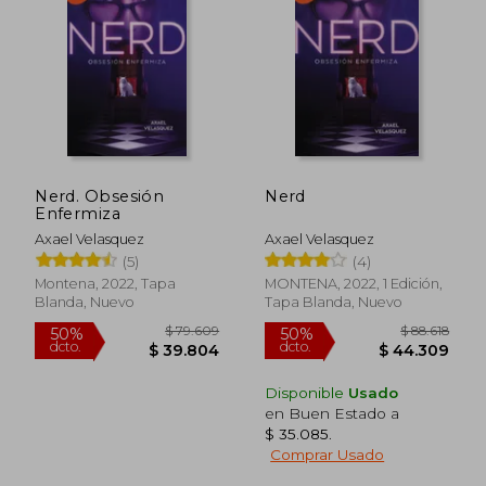
10%
50%
dcto.
dcto.
$ 37.800
$ 39.8
Nerd. Obsesión
Nerd
Enfermiza
Axael Velasquez
Axael Velasquez
(5)
(4)
Montena, 2022, Tapa
MONTENA, 2022, 1 Edición,
Blanda, Nuevo
Tapa Blanda, Nuevo
Disponible
Usado
en Buen Estado a
$ 35.085
.
Comprar Usado