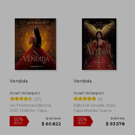
$ 79.609
$ 88.6
50%
50%
dcto.
dcto.
$ 39.804
$ 44.3
Vendida
Vendida
Axael Velasquez
Axael Velasquez
(27)
(3)
Sin Fronteras Editorial,
Editorial Vanadis, 2024,
2021, 1 Edición, Tapa
Tapa Blanda, Nuevo
Blanda, Nuevo