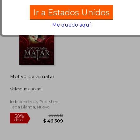
Ir a Estados Unidos
Me quedo aquí
Motivo para matar
$ 130.425
$ 99.7
50%
50%
Velasquez, Axael
dcto.
dcto.
$ 65.213
$ 49.8
Independently Published,
Tapa Blanda, Nuevo