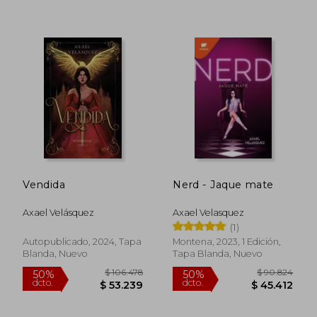
$ 121.643
$ 187.
50%
50%
dcto.
dcto.
$ 60.822
$ 93.5
Vendida
Nerd - Jaque mate
Axael Velásquez
Axael Velasquez
(1)
Autopublicado, 2024, Tapa
Montena, 2023, 1 Edición,
Blanda, Nuevo
Tapa Blanda, Nuevo