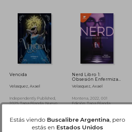
$ 106.478
$ 90.8
50%
50%
dcto.
dcto.
$ 53.239
$ 45.4
Vencida
Nerd Libro 1:
Obsesión Enfermiza /
Nerd, Book 1: An
Velasquez, Axael
Velasquez, Axael
Unhealthy Obsession
Independently Published,
Montena, 2022, 001
2025, Tapa Blanda, Nuevo
Edición, Tapa Blanda,
Nuevo
Estás viendo
Buscalibre Argentina
, pero
estás en
Estados Unidos