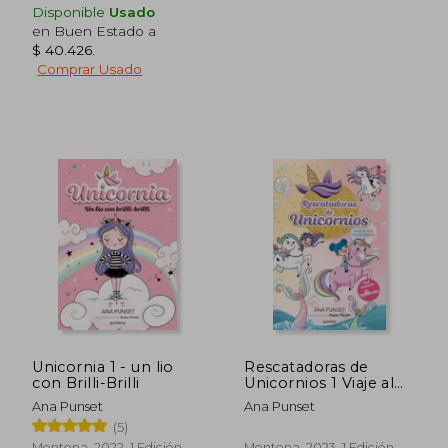
Disponible
Usado
en Buen Estado a
$ 40.426
.
Comprar Usado
$ 73.811
$ 73.
40%
40%
dcto.
dcto.
$ 44.287
$ 44.2
Unicornia 1 - un lio
Rescatadoras de
con Brilli-Brilli
Unicornios 1 Viaje al
Pais de las Sirenas
Ana Punset
Ana Punset
(5)
Montena, 2022, 1 Edición,
Montena, 2023, 1 Edición,