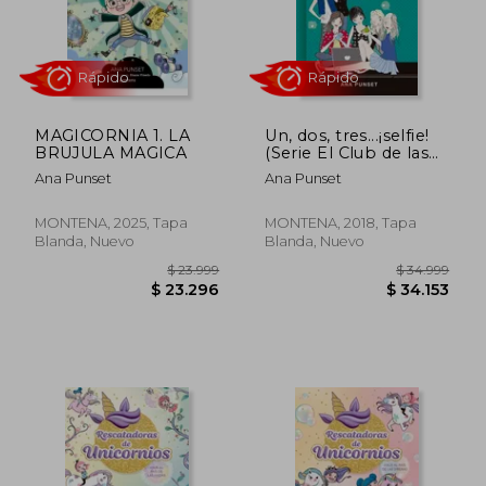
Rápido
Rápido
MAGICORNIA 1. LA
Un, dos, tres...¡selfie!
BRUJULA MAGICA
(Serie El Club de las
Zapatillas Rojas 11)
Ana Punset
Ana Punset
MONTENA, 2025, Tapa
MONTENA, 2018, Tapa
Blanda, Nuevo
Blanda, Nuevo
$ 23.999
$ 34.9
10%
dcto.
$ 23.306
$ 31.4