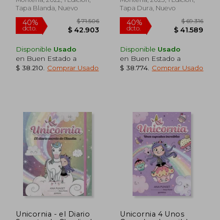
Tapa Blanda, Nuevo
Tapa Dura, Nuevo
Disponible
Usado
Disponible
Usado
en Buen Estado a
en Buen Estado a
$ 38.210
.
Comprar Usado
$ 38.774
.
Comprar Usado
$ 98.564
$ 98.5
50%
50%
dcto.
dcto.
$ 49.282
$ 49.2
Unicornia - el Diario
Unicornia 4 Unos