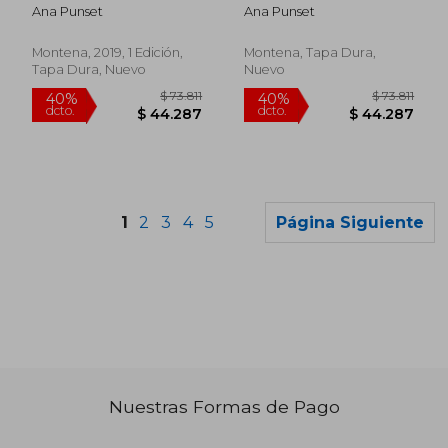
Invencibles , Always
País de los Dragones:
Ana Punset
Ana Punset
Del Universo de
Unicornia
Montena, 2019, 1 Edición,
Montena, Tapa Dura,
Tapa Dura, Nuevo
Nuevo
1
2
3
4
5
Página Siguiente
Nuestras Formas de Pago