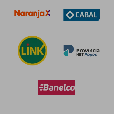
$ 66.455
$ 71.7
40%
40%
dcto.
dcto.
$ 39.873
$ 43.0