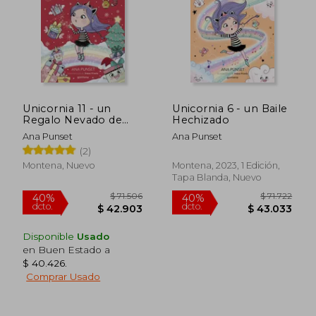
$ 71.722
$ 71.7
40%
40%
dcto.
dcto.
$ 43.033
$ 43.0
Unicornia 11 - un
Unicornia 6 - un Baile
Regalo Nevado de
Hechizado
ana Punset(Montena)
Ana Punset
Ana Punset
(2)
Montena, Nuevo
Montena, 2023, 1 Edición,
Tapa Blanda, Nuevo
Disponible
Usado
en Buen Estado a
$ 40.426
.
Comprar Usado