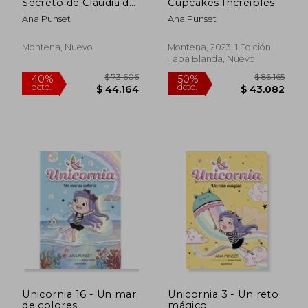
Secreto de Claudia de
Cupcakes Increibles
ana Punset(Montena)
Ana Punset
Ana Punset
Montena, Nuevo
Montena, 2023, 1 Edición,
Tapa Blanda, Nuevo
$ 67.885
$ 79.7
40%
50%
dcto.
dcto.
$ 40.731
$ 39.8
Unicornia 16 - Un mar
Unicornia 3 - Un reto
de colores
mágico