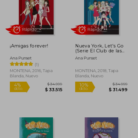
¡Amigas forever!
Nueva York, Let's Go
$ 34.999
$ 15.4
(Serie El Club de las
10%
10%
dcto.
dcto.
Zapatillas Rojas 10)
$ 31.499
$ 13.9
Ana Punset
Ana Punset
(1)
MONTENA, 2016, Tapa
MONTENA, 2018, Tapa
Blanda, Nuevo
Blanda, Nuevo