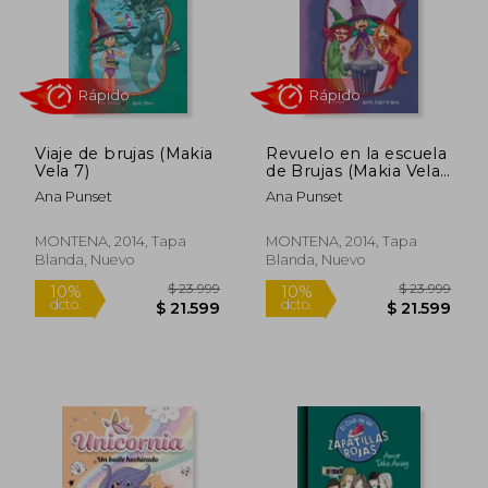
Rápido
Rápido
Viaje de brujas (Makia
Revuelo en la escuela
Vela 7)
de Brujas (Makia Vela
8)
Ana Punset
Ana Punset
$ 34.999
$ 34.9
4%
10%
dcto.
dcto.
$ 33.515
$ 31.4
MONTENA, 2014, Tapa
MONTENA, 2014, Tapa
Blanda, Nuevo
Blanda, Nuevo