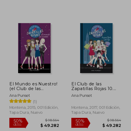
$ 73.811
$ 67.8
40%
40%
dcto.
dcto.
$ 44.287
$ 40.7
El Mundo es Nuestro!
El Club de las
(el Club de las
Zapatillas Rojas 10.
Zapatillas Rojas 6)
Nueva York, Let's go
Ana Punset
Ana Punset
(1)
Montena, 2015, 001 Edición,
Montena, 2017, 001 Edición,
Tapa Dura, Nuevo
Tapa Dura, Nuevo