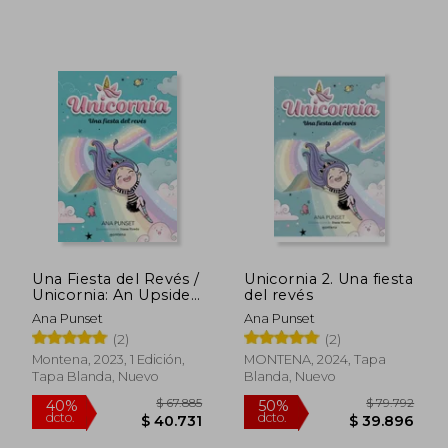
$ 67.885
$ 73.
40%
40%
dcto.
dcto.
$ 40.731
$ 44.2
Una Fiesta del Revés /
Unicornia 2. Una fiesta
Unicornia: An Upside-
del revés
Down Party
Ana Punset
Ana Punset
(2)
(2)
Montena, 2023, 1 Edición,
MONTENA, 2024, Tapa
Tapa Blanda, Nuevo
Blanda, Nuevo