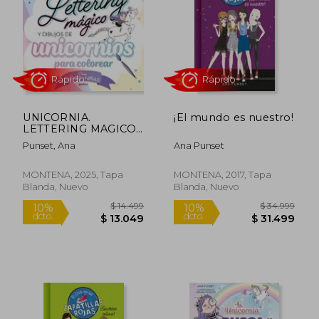
$ 34.999
$ 21.4
10%
10%
dcto.
dcto.
$ 31.499
$ 19.3
UNICORNIA.
¡El mundo es nuestro!
LETTERING MAGICO
Y DIBUJOS DE
Punset, Ana
Ana Punset
MONTENA, 2025, Tapa
MONTENA, 2017, Tapa
Blanda, Nuevo
Blanda, Nuevo
Rápido
Rápido