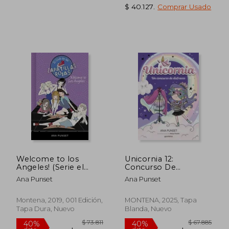
$ 40.127
.
Comprar Usado
$ 71.506
$ 71.7
40%
40%
dcto.
dcto.
$ 42.903
$ 43.0
Welcome to los
Unicornia 12:
Angeles! (Serie el
Concurso De
Club de las Zapatillas
Disfraces
Ana Punset
Ana Punset
Rojas 15)
Montena, 2019, 001 Edición,
MONTENA, 2025, Tapa
Tapa Dura, Nuevo
Blanda, Nuevo