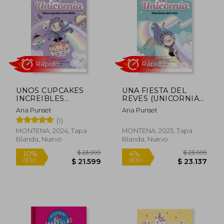
$ 23.440
$ 23.4
UNOS CUPCAKES
UNA FIESTA DEL
INCREIBLES
REVES (UNICORNIA
(UNICORNIA 4)
2)
Ana Punset
Ana Punset
(1)
MONTENA, 2024, Tapa
MONTENA, 2023, Tapa
Blanda, Nuevo
Blanda, Nuevo
Rápido
Rápido