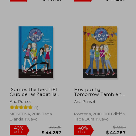
¡Somos the best! (El
Hoy por ti,¡
Club de las Zapatillas
Tomorrow También!
Rojas 4)
(Serie el Club de las
Ana Punset
Ana Punset
Zapatillas Rojas 13)
(1)
(Spanish Edition)
MONTENA, 2016, Tapa
Montena, 2018, 001 Edición,
Blanda, Nuevo
Tapa Dura, Nuevo