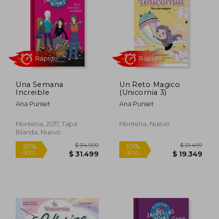
$ 23.999
$ 23.9
10%
4%
dcto.
dcto.
$ 21.599
$ 23.1
Una Semana
Un Reto Magico
Increible
(Unicornia 3)
Ana Punset
Ana Punset
Montena, 2017, Tapa
Montena, Nuevo
Blanda, Nuevo
Rápido
Rápido