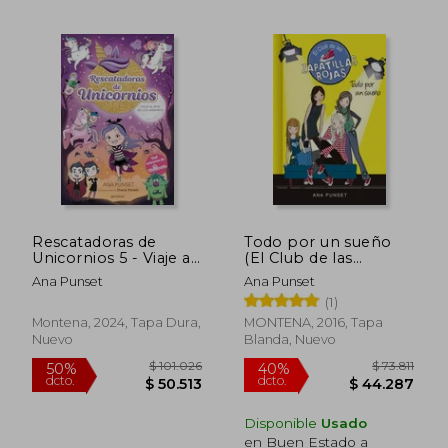
$ 67.885
$ 67.8
40%
40%
dcto.
dcto.
$ 40.731
$ 40.7
Rescatadoras de
Todo por un sueño
Unicornios 5 - Viaje al
(El Club de las
País de los Vampiros:
Zapatillas Rojas 3)
Ana Punset
Ana Punset
Del Universo de
(1)
Unicornia
Montena, 2024, Tapa Dura,
MONTENA, 2016, Tapa
Nuevo
Blanda, Nuevo
Disponible
Usado
en Buen Estado a