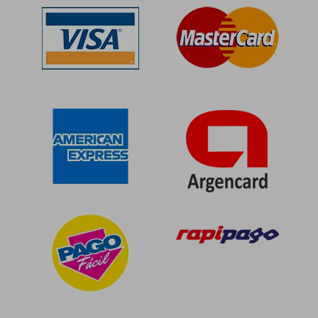
$ 73.606
$ 86.1
40%
50%
dcto.
dcto.
$ 44.164
$ 43.0