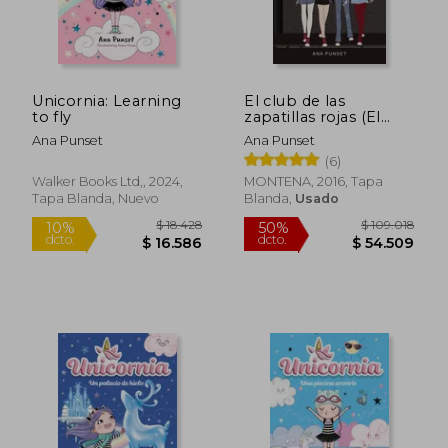
Unicornia: Learning
El club de las
to fly
zapatillas rojas (El
Club de las Zapatillas
Ana Punset
Ana Punset
Rojas 1)
(6)
Walker Books Ltd,, 2024,
MONTENA, 2016, Tapa
Tapa Blanda, Nuevo
Blanda,
Usado
Rápido
Rápido
$ 23.999
$ 23.9
10%
4%
dcto.
dcto.
$ 21.599
$ 22.9