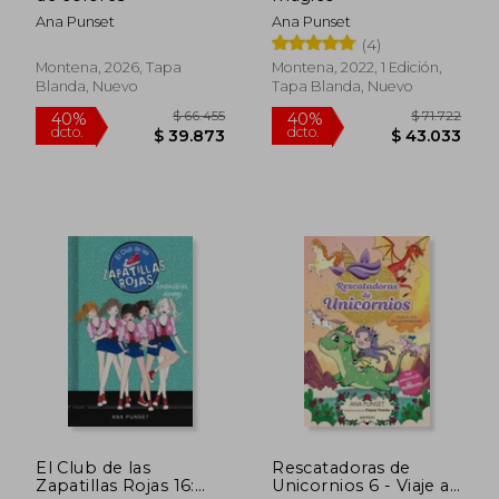
Ana Punset
Ana Punset
(4)
Montena, 2026, Tapa
Montena, 2022, 1 Edición,
Blanda, Nuevo
Tapa Blanda, Nuevo
$ 71.506
$ 69.3
40%
40%
dcto.
dcto.
$ 42.903
$ 41.5
El Club de las
Rescatadoras de
Zapatillas Rojas 16:
Unicornios 6 - Viaje al