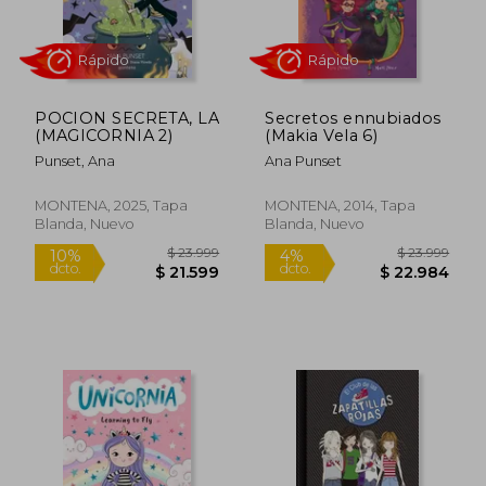
POCION SECRETA, LA
Secretos ennubiados
(MAGICORNIA 2)
(Makia Vela 6)
Punset, Ana
Ana Punset
Rápido
Rápido
MONTENA, 2025, Tapa
MONTENA, 2014, Tapa
Blanda, Nuevo
Blanda, Nuevo
$ 22.999
$ 23.9
10%
10%
dcto.
dcto.
$ 20.699
$ 21.5