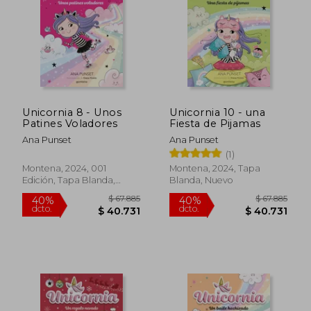
$ 18.428
$ 109.0
10%
50%
dcto.
dcto.
$ 16.586
$ 54.5
Unicornia 8 - Unos
Unicornia 10 - una
Patines Voladores
Fiesta de Pijamas
Ana Punset
Ana Punset
(1)
Montena, 2024, 001
Montena, 2024, Tapa
Edición, Tapa Blanda,
Blanda, Nuevo
Nuevo