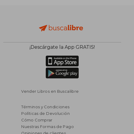
$ 73.811
$ 73.
40%
40%
dcto.
dcto.
$ 44.287
$ 44.2
¡Descárgate la App GRATIS!
Vender Libros en Buscalibre
Términos y Condiciones
Políticas de Devolución
Cómo Comprar
Nuestras Formas de Pago
Opiniones de clientes