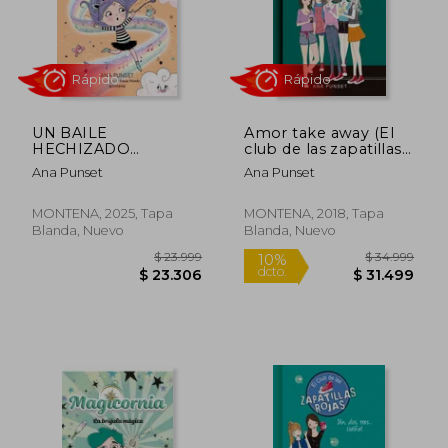
Rápido
Rápido
UN BAILE
Amor take away (El
HECHIZADO
club de las zapatillas
(UNICORNIA 6)
rojas 9)
Ana Punset
Ana Punset
MONTENA, 2025, Tapa
MONTENA, 2018, Tapa
Blanda, Nuevo
Blanda, Nuevo
$ 23.999
$ 23.9
10%
10%
dcto.
dcto.
$ 21.599
$ 21.5