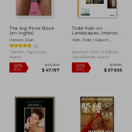
The big Penis Book
Todd Hido on
$ 104.316
$ 110.
50%
50%
(en Inglés)
Landscapes, Interiors,
dcto.
dcto.
$ 52.158
$ 55.2
and the Nude: The
Hanson, Dian
Hido, Todd ; Halpern,
Photography
Gregory
(3)
Workshop Series (en
Inglés)
Taschen, Tapa Dura,
Aperture, 2014, 01 Edición,
Nuevo
Tapa Blanda, Nuevo