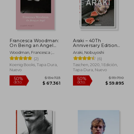
Francesca Woodman:
Araki – 40Th
On Being an Angel
Anniversary Edition
(en Inglés)
(Trilingüe) (en Inglés)
Woodman, Francesca ;
Araki, Nobuyoshi
Tellgren, Anna ; Tellgren,
(2)
(6)
Anna
Koenig Books, Tapa Dura,
Taschen, 2020, 1 Edición,
Nuevo
Tapa Dura, Nuevo
$ 134.723
$ 119.7
50%
50%
dcto.
dcto.
$ 67.361
$ 59.8