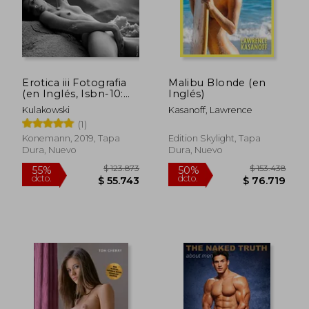
$ 54.663
$ 114.7
Erotica iii Fotografia
Malibu Blonde (en
(en Inglés, Isbn-10:
Inglés)
3741919934, Isbn-13:
Kulakowski
Kasanoff, Lawrence
978-3741919930)
(1)
Konemann, 2019, Tapa
Edition Skylight, Tapa
Dura, Nuevo
Dura, Nuevo