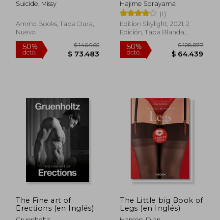
Suicide, Missy
Hajime Sorayama
(1)
Ammo Books, Tapa Dura,
Edition Skylight, 2021, 2
Nuevo
Edición, Tapa Blanda,
Nuevo
$ 138.534
$ 172.5
50%
50%
dcto.
dcto.
$ 69.267
$ 86.2
The Fine art of
The Little big Book of
Erections (en Inglés)
Legs (en Inglés)
Gruenholtz
Hanson, Dian