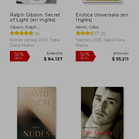
Ralph Gibson. Secret
Erotica Universalis (en
of Light (en Inglés)
Inglés)
Gibson, Ralph ;
Néret, Gilles
Schnakenberg, Sabine ;
(1)
(3)
Harder, Matthias
Kehrer Verlag, 2023, Tapa
Taschen, 2013, Tapa Dura,
Dura, Nuevo
Nuevo
$ 166.587
$ 116.
50%
50%
dcto.
dcto.
$ 83.294
$ 58.3