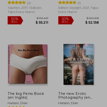
(2)
(1)
Taschen, 2017, 1 Edición,
Edition Skylight, 2021, Tapa
Tapa Dura, Nuevo
Dura, Nuevo
$ 146.965
$ 128.8
50%
50%
dcto.
dcto.
$ 73.483
$ 64.4
The big Penis Book
The new Erotic
(en Inglés)
Photography (en
Inglés)
Hanson, Dian
Hanson, Dian