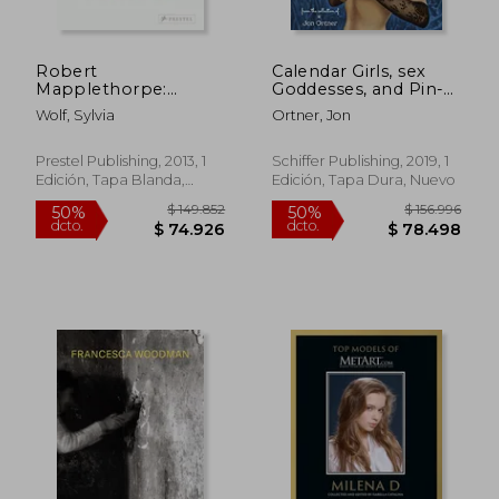
Robert
Calendar Girls, sex
Mapplethorpe:
Goddesses, and Pin-
Polaroids (en Inglés)
Up Queens of the
Wolf, Sylvia
Ortner, Jon
'40S, '50S, and '60S
(en Inglés)
Prestel Publishing, 2013, 1
Schiffer Publishing, 2019, 1
Edición, Tapa Blanda,
Edición, Tapa Dura, Nuevo
Nuevo
$ 190.378
$ 98.5
50%
50%
dcto.
dcto.
$ 95.189
$ 49.2