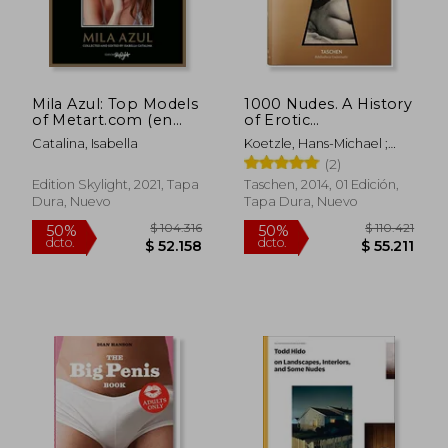
$ 104.268
$ 150.9
50%
50%
dcto.
dcto.
$ 52.134
$ 75.4
Mila Azul: Top Models
1000 Nudes. A History
of Metart.com (en
of Erotic
Inglés)
Photography From
Catalina, Isabella
Koetzle, Hans-Michael ;
1839-1939 (en Inglés)
Scheid, Uwe
(2)
Edition Skylight, 2021, Tapa
Taschen, 2014, 01 Edición,
Dura, Nuevo
Tapa Dura, Nuevo