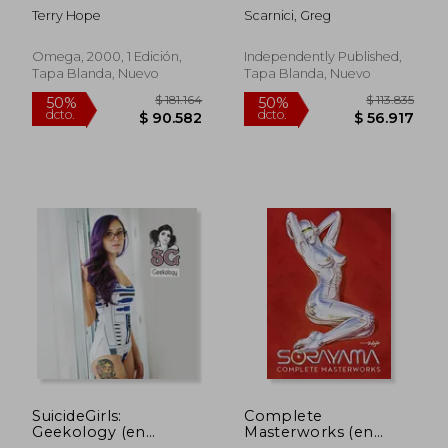
infamous SEX book
Terry Hope
Scarnici, Greg
(en Inglés)
Omega, 2000, 1 Edición,
Independently Published,
Tapa Blanda, Nuevo
Tapa Blanda, Nuevo
$ 131.099
$ 128.0
50%
50%
dcto.
dcto.
$ 65.550
$ 64.0
SuicideGirls:
Complete
Geekology (en
Masterworks (en
Inglés)
Inglés)