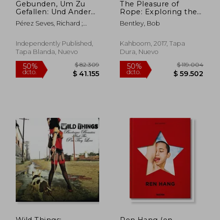
Gebunden, Um Zu
The Pleasure of
Gefallen: Und Andere
Rope: Exploring the
Bizarre Kunst (en
Japanese art of
Pérez Seves, Richard ;
Bentley, Bob
Alemán)
Kinbaku (en Inglés)
$ 104.268
$ 143.5
History, Fet ; Stanton, Eric
50%
50%
dcto.
dcto.
$ 52.134
$ 71.7
Independently Published,
Kahboom, 2017, Tapa
Tapa Blanda, Nuevo
Dura, Nuevo
Wild Things:
Ren Hang (en