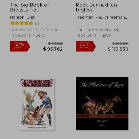
The big Book of
Rock Banned (en
$ 243.319
$ 116.
50%
50%
Breasts: Fo
Inglés)
dcto.
dcto.
$ 121.659
$ 58.3
(Fotografia) (en
Hanson, Dian
Freeman, Paul ; Freeman,
Inglés)
Paul
(1)
Taschen, 2006, 01 Edición,
Paul Freeman Pty Ltd,
Tapa Dura, Nuevo
Tapa Dura, Nuevo