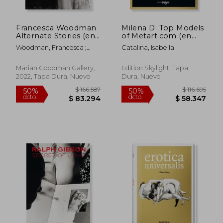
Francesca Woodman
Milena D: Top Models
Alternate Stories (en
of Metart.com (en
Inglés)
Inglés)
Woodman, Francesca ;
Catalina, Isabella
Kraus, Chris
Marian Goodman Gallery,
Edition Skylight, Tapa
2022, Tapa Dura, Nuevo
Dura, Nuevo
$ 149.852
$ 156.9
50%
50%
dcto.
dcto.
$ 74.926
$ 78.4