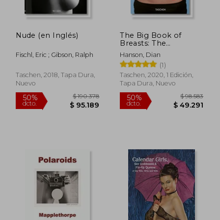
Nude (en Inglés)
The Big Book of
Breasts: The
Compact Age of
Fischl, Eric ; Gibson, Ralph
Hanson, Dian
Natural Curves (en
(1)
Trilingüe)
Taschen, 2018, Tapa Dura,
Taschen, 2020, 1 Edición,
Nuevo
Tapa Dura, Nuevo
$ 329.641
$ 109.3
50%
50%
dcto.
dcto.
$ 164.821
$ 54.6