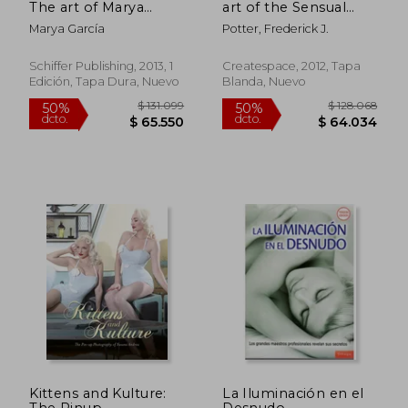
The art of Marya
art of the Sensual
Garcia (en Inglés)
Goddess Tarot Deck
Marya García
Potter, Frederick J.
(en Inglés)
Schiffer Publishing, 2013, 1
Createspace, 2012, Tapa
Edición, Tapa Dura, Nuevo
Blanda, Nuevo
$ 82.309
$ 119.0
50%
50%
dcto.
dcto.
$ 41.155
$ 59.5
Kittens and Kulture:
La Iluminación en el
The Pinup
Desnudo