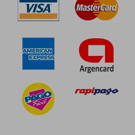
$ 110.421
$ 104.3
50%
50%