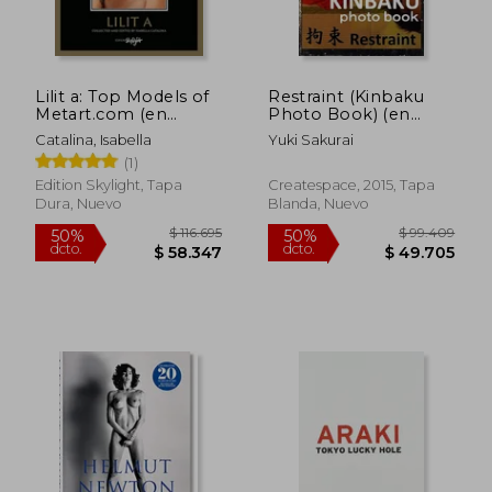
Lilit a: Top Models of
Restraint (Kinbaku
Metart.com (en
Photo Book) (en
Inglés)
Inglés)
Catalina, Isabella
Yuki Sakurai
$ 94.394
$ 115.
50%
50%
(1)
dcto.
dcto.
$ 47.197
$ 57.9
Edition Skylight, Tapa
Createspace, 2015, Tapa
Dura, Nuevo
Blanda, Nuevo