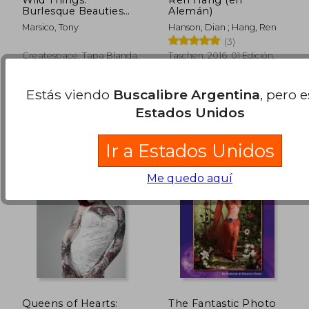
Burlesque Beauties
Alemán)
And The Pets They
Marsico, Tony
Hanson, Dian ; Hang, Ren
Love (en Inglés)
(3)
Createspace, Tapa Blanda,
Taschen, 2016, 01 Edición,
Nuevo
Tapa Dura, Nuevo
$ 191.525
$ 239.6
50%
50%
dcto.
dcto.
$ 95.762
$ 119.8
Estás viendo
Buscalibre Argentina
, pero 
Estados Unidos
Ir a Estados Unidos
Me quedo aquí
Queens of Hearts:
The Fantastic Photo