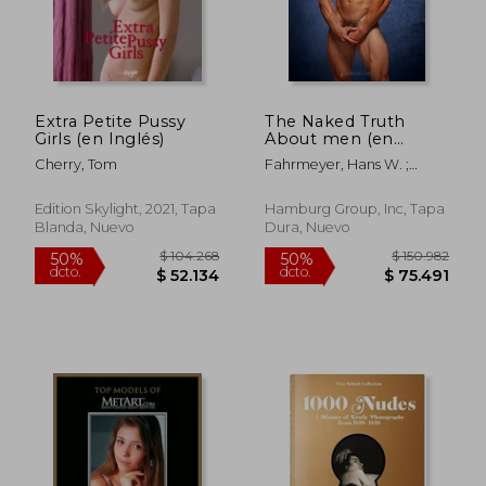
$ 123.873
$ 153.4
55%
50%
dcto.
dcto.
$ 55.743
$ 76.7
Extra Petite Pussy
The Naked Truth
Girls (en Inglés)
About men (en
Inglés)
Cherry, Tom
Fahrmeyer, Hans W. ;
Fahrmeyer, Hans W. ;
Briggs, Trevor
Edition Skylight, 2021, Tapa
Hamburg Group, Inc, Tapa
Blanda, Nuevo
Dura, Nuevo