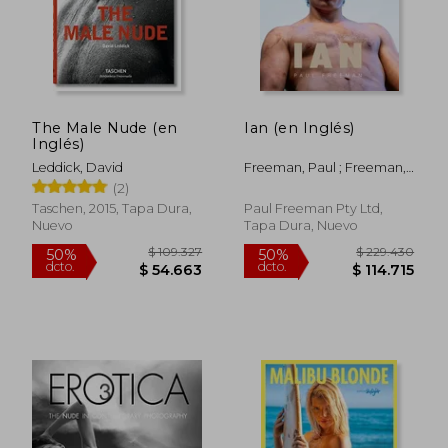
The Male Nude (en
Ian (en Inglés)
Inglés)
Leddick, David
Freeman, Paul ; Freeman,
Paul
(2)
Taschen, 2015, Tapa Dura,
Paul Freeman Pty Ltd,
Nuevo
Tapa Dura, Nuevo
$ 109.327
$ 229.4
50%
50%
dcto.
dcto.