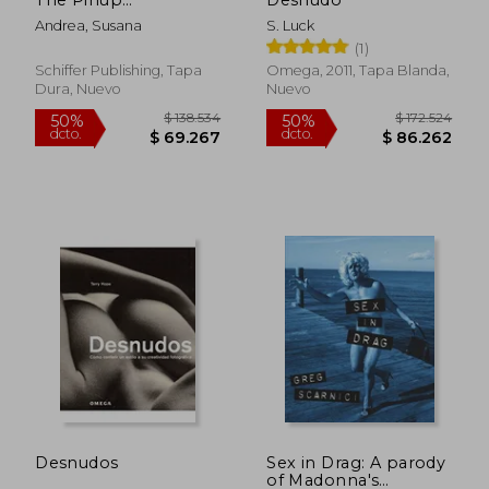
Photography of
Andrea, Susana
S. Luck
Susana Andrea (en
(1)
Inglés)
Schiffer Publishing, Tapa
Omega, 2011, Tapa Blanda,
Dura, Nuevo
Nuevo
$ 156.842
$ 156.9
50%
50%
dcto.
dcto.
$ 78.421
$ 78.4
Desnudos
Sex in Drag: A parody
of Madonna's