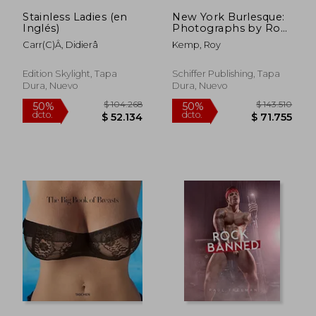
$ 91.308
$ 62.5
Stainless Ladies (en
New York Burlesque:
Inglés)
Photographs by Roy
Kemp (en Inglés)
Carr(c)Â, Didierâ
Kemp, Roy
Edition Skylight, Tapa
Schiffer Publishing, Tapa
Dura, Nuevo
Dura, Nuevo