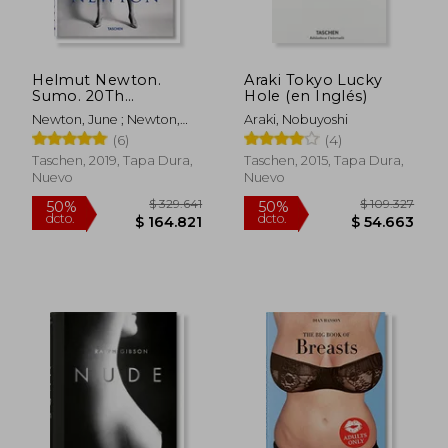
Helmut Newton.
Araki Tokyo Lucky
Sumo. 20Th
Hole (en Inglés)
Anniversary --
Newton, June ; Newton,
Araki, Nobuyoshi
Multilingual (en
Helmut
(6)
(4)
Inglés)
Taschen, 2019, Tapa Dura,
Taschen, 2015, Tapa Dura,
Nuevo
Nuevo
$ 116.695
$ 99.4
50%
50%
dcto.
dcto.
$ 58.347
$ 49.7