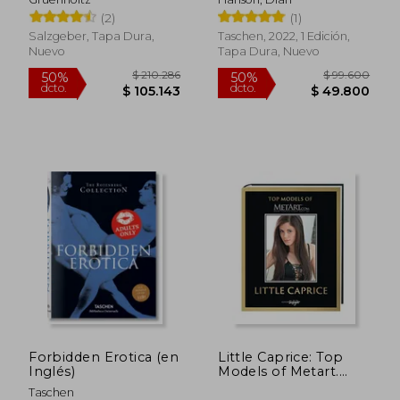
(2)
(1)
Salzgeber, Tapa Dura,
Taschen, 2022, 1 Edición,
Nuevo
Tapa Dura, Nuevo
$ 181.164
$ 113.
50%
50%
dcto.
dcto.
$ 90.582
$ 56.9
Forbidden Erotica (en
Little Caprice: Top
Inglés)
Models of Metart.
Com (en Inglés)
Taschen