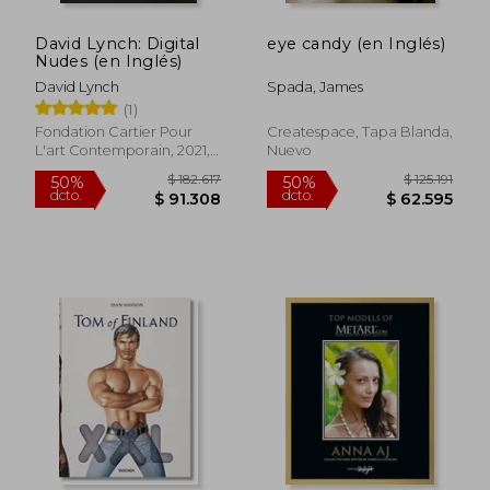
David Lynch: Digital
eye candy (en Inglés)
Nudes (en Inglés)
David Lynch
Spada, James
(1)
Fondation Cartier Pour
Createspace, Tapa Blanda,
L'art Contemporain, 2021,
Nuevo
Tapa Dura, Nuevo
$ 168.273
$ 110.
50%
50%
dcto.
dcto.
$ 84.137
$ 55.2