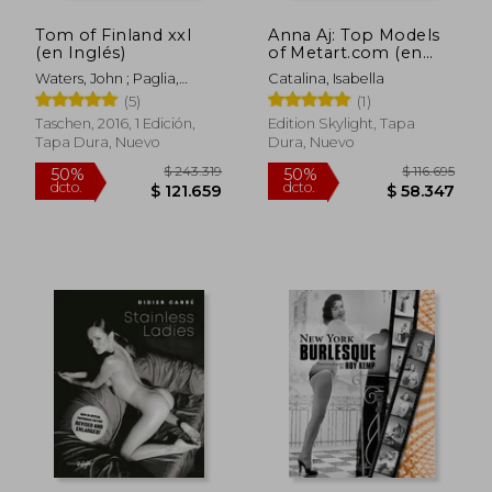
Tom of Finland xxl
Anna Aj: Top Models
(en Inglés)
of Metart.com (en
Inglés)
Waters, John ; Paglia,
Catalina, Isabella
Camille ; Oldham, Todd
(5)
(1)
Taschen, 2016, 1 Edición,
Edition Skylight, Tapa
Tapa Dura, Nuevo
Dura, Nuevo
$ 182.617
$ 125.
50%
50%
dcto.
dcto.