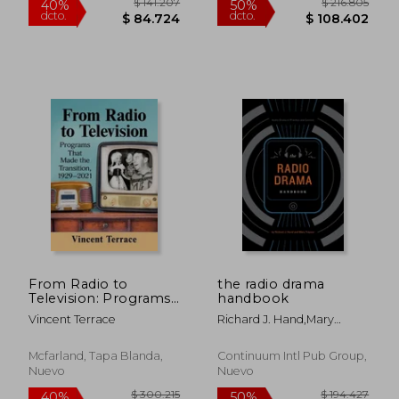
From Radio to
the radio drama
$ 160.266
$ 135.
40%
40%
Television: Programs
handbook
dcto.
dcto.
$ 96.160
$ 81.0
That Made the
Vincent Terrace
Richard J. Hand,mary
Transition, 1929-2021
Traynor
(en Inglés)
Mcfarland, Tapa Blanda,
Continuum Intl Pub Group,
Nuevo
Nuevo