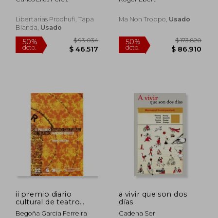
Libertarias Prodhufi, Tapa
Ma Non Troppo,
Usado
Blanda,
Usado
ii premio diario
a vivir que son dos
$ 37.210
$ 93.0
10%
50%
cultural de teatro
días
dcto.
dcto.
$ 33.489
$ 46.5
radiofónico
Begoña García Ferreira
Cadena Ser