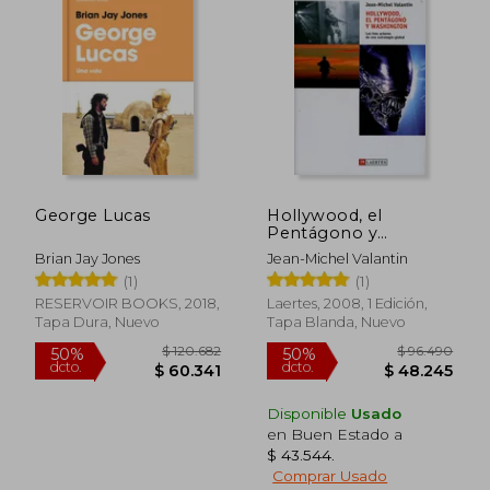
George Lucas
Hollywood, el
Pentágono y
Washington: Los Tres
Brian Jay Jones
Jean-Michel Valantin
Actores de una
(1)
(1)
Estrategia Global
(Kaplan)
RESERVOIR BOOKS, 2018,
Laertes, 2008, 1 Edición,
Tapa Dura, Nuevo
Tapa Blanda, Nuevo
$ 150.837
$ 44.2
50%
10%
Disponible
Usado
dcto.
dcto.
$ 75.418
$ 39.8
en Buen Estado a
$ 43.544
.
Comprar Usado