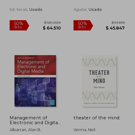
Ed. Xerais,
Usado
Aguilar,
Usado
Management of
theater of the mind
Electronic and Digital
Media (en Inglés)
Albarran, Alan B.
Verma, Neil
$ 93.034
$ 173.8
50%
50%