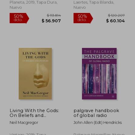
Planeta, 2019, Tapa Dura,
Laertes, Tapa Blanda,
Nuevo
Nuevo
$ 344.082
$ 467.9
40%
40%
dcto.
dcto.
$ 206.449
$ 280.7
Living With the Gods:
palgrave handbook
On Beliefs and
of global radio
Peoples (en Inglés)
Neil Macgregor
John Allen (edt) Hendricks
Vintage, 2019, Tapa
Palgrave Macmillan, Nuevo