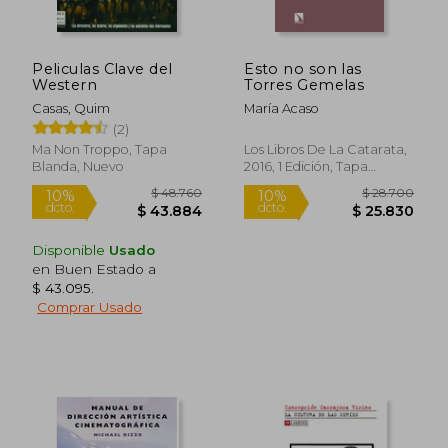
Peliculas Clave del
Esto no son las
Western
Torres Gemelas
Casas, Quim
María Acaso
(2)
Ma Non Troppo, Tapa
Los Libros De La Catarata,
Blanda, Nuevo
2016, 1 Edición, Tapa
Blanda, Nuevo
Disponible
Usado
en Buen Estado a
$ 43.095
.
Comprar Usado
$ 48.760
$ 28.7
10%
10%
dcto.
dcto.
$ 43.884
$ 25.8