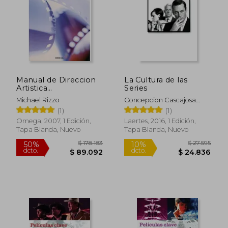
Manual de Direccion
La Cultura de las
Artistica
Series
Cinematografica
Michael Rizzo
Concepcion Cascajosa
Virino
(1)
(1)
Omega, 2007, 1 Edición,
Laertes, 2016, 1 Edición,
Tapa Blanda, Nuevo
Tapa Blanda, Nuevo