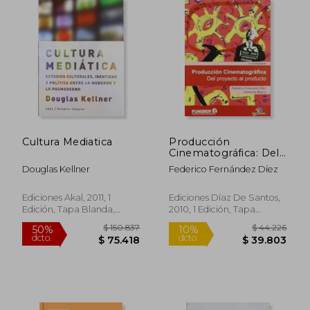
Cultura Mediatica
Producción
Cinematográfica: Del
Proyecto al Producto
Douglas Kellner
Federico Fernández Díez
Ediciones Akal, 2011, 1
Ediciones Díaz De Santos,
Edición, Tapa Blanda,
2010, 1 Edición, Tapa
Nuevo
Blanda, Nuevo
$ 184.231
$ 119.
50%
50%
dcto.
dcto.
$ 92.116
$ 59.9