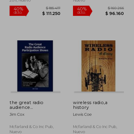
2011, Nuevo
Nuevo
$ 105.764
$ 461.9
40%
40%
dcto.
dcto.
$ 63.458
$ 277.1
the great radio
wireless radio,a
audience
history
participation
Jim Cox
Lewis Coe
shows,seventeen
programs from the
1940s and 1950s
Mcfarland & Co Inc Pub,
Mcfarland & Co Inc Pub,
Nuevo
Nuevo