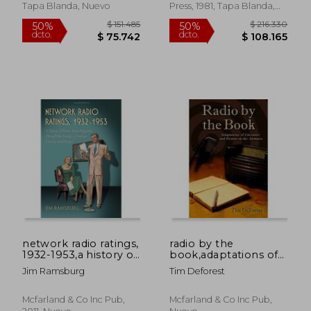
(en Inglés)
Tapa Blanda, Nuevo
Press, 1981, Tapa Blanda,
Nuevo
$ 113.814
$ 120.2
50%
50%
dcto.
dcto.
$ 56.907
$ 60.1
network radio ratings,
radio by the
1932-1953,a history of
book,adaptations of
prime time programs
literature and fiction
Jim Ramsburg
Tim Deforest
through the ratings
on the airwaves
of nielsen, crossley
and hooper
Mcfarland & Co Inc Pub,
Mcfarland & Co Inc Pub,