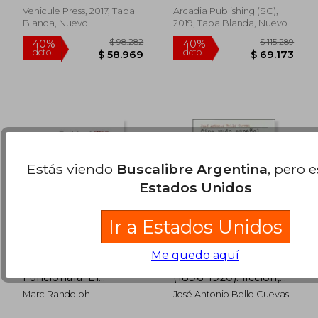
Vehicule Press, 2017, Tapa
Arcadia Publishing (SC),
$ 129.020
$ 91.6
Blanda, Nuevo
2019, Tapa Blanda, Nuevo
50%
50%
dcto.
dcto.
$ 64.510
$ 45.8
Estás viendo
Buscalibre Argentina
, pero 
Estados Unidos
Ir a Estados Unidos
Me quedo aquí
Eso Nunca
Cine mudo español
Funcionará: El
(1896-1920): ficción,
Nacimiento de Netflix
documental y
Marc Randolph
José Antonio Bello Cuevas
y el Poder de las
reportaje
Grandes Ideas