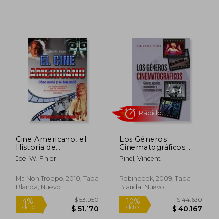
Cine Americano, el:
Los Géneros
Historia de
Cinematográficos:
Hollywood (Cine - ma
Géneros, Escuelas,
Joel W. Finler
Pinel, Vincent
non Troppo)
Movimientos Y
Corrientes En El Cine
Ma Non Troppo, 2010, Tapa
Robinbook, 2009, Tapa
Blanda, Nuevo
Blanda, Nuevo
$ 120.682
$ 96.4
50%
50%
dcto.
dcto.
$ 60.341
$ 48.2