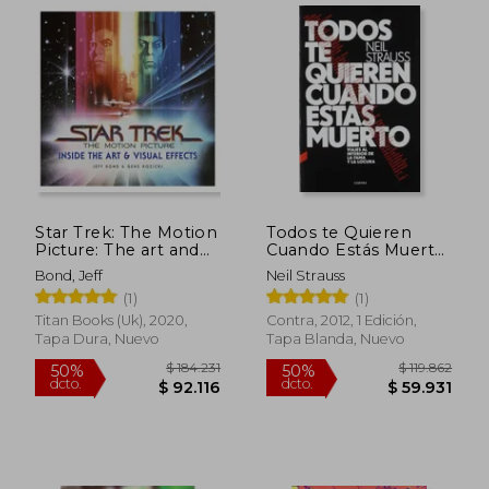
Star Trek: The Motion
Todos te Quieren
Picture: The art and
Cuando Estás Muerto:
Visual Effects (en
Viajes al Interior de la
Bond, Jeff
Neil Strauss
Inglés)
Fama y la Locura
(1)
(1)
$ 115.196
$ 124.0
50%
50%
Titan Books (Uk), 2020,
Contra, 2012, 1 Edición,
dcto.
dcto.
$ 57.598
$ 62.0
Tapa Dura, Nuevo
Tapa Blanda, Nuevo