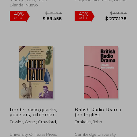
Blanda, Nuevo
$ 98.282
$ 115.
40%
40%
dcto.
dcto.
$ 58.969
$ 69.1
border radio,quacks,
British Radio Drama
yodelers, pitchmen,
(en Inglés)
psychics, and other
Fowler, Gene ; Crawford,
Drakakis, John
amazing
Bill
broadcasters of the
american airwaves
University Of Texas Press,
Cambridge University