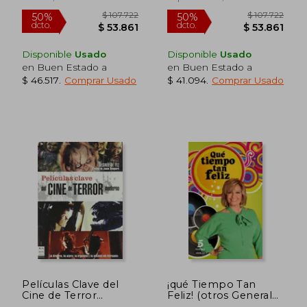
Disponible
Usado
Disponible
Usado
en Buen Estado a
en Buen Estado a
$ 46.517
.
Comprar Usado
$ 41.094
.
Comprar Usado
$ 116.708
$ 57.8
50%
4%
dcto.
dcto.
$ 58.354
$ 55.3
Películas Clave del
¡qué Tiempo Tan
Cine de Terror
Feliz! (otros Generales
Moderno: Los
Aguilar.)