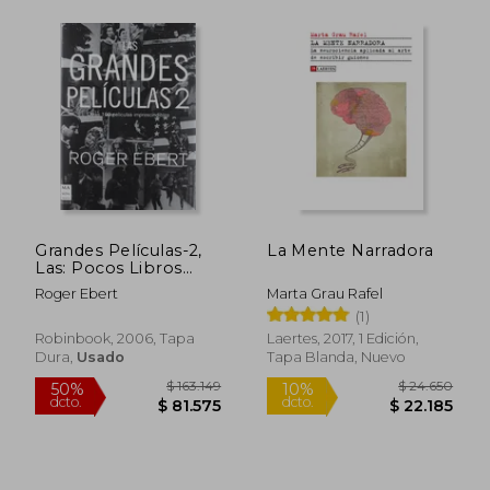
$ 108.327
$ 95.6
50%
50%
dcto.
dcto.
$ 54.163
$ 47.8
Grandes Películas-2,
La Mente Narradora
Las: Pocos Libros
Sobre Cine Ofrecen
Roger Ebert
Marta Grau Rafel
un Volumen de
(1)
Información tan
Amplio con un Estilo
Robinbook, 2006, Tapa
Laertes, 2017, 1 Edición,
Narrativo tan Sencillo,
Dura,
Usado
Tapa Blanda, Nuevo
Interesante y
Didáctico. (ma non
Troppocine)