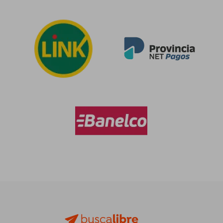
$ 300.215
$ 194.4
40%
50%