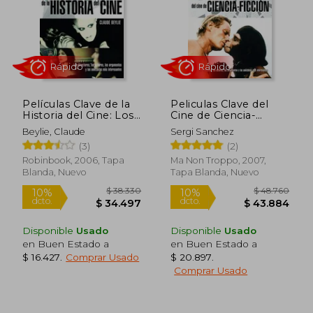
$ 178.183
$ 27.5
50%
10%
dcto.
dcto.
$ 89.092
$ 24.8
Películas Clave de la
Peliculas Clave del
Historia del Cine: Los
Cine de Ciencia-
Directores, Los
Ficcion
Beylie, Claude
Sergi Sanchez
Actores, Los
(3)
(2)
Argumentos Y Las
Anécdotas Más
Robinbook, 2006, Tapa
Ma Non Troppo, 2007,
Interesantes
Blanda, Nuevo
Tapa Blanda, Nuevo
Rápido
Rápido
Disponible
Usado
Disponible
Usado
en Buen Estado a
en Buen Estado a
$ 16.427
.
Comprar Usado
$ 20.897
.
Comprar Usado