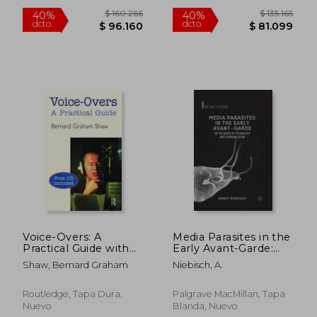
$ 151.485
$ 216.3
50%
50%
dcto.
dcto.
$ 75.742
$ 108.1
Voice-Overs: A
Media Parasites in the
Practical Guide with
Early Avant-Garde:
CD (en Inglés)
On the Abuse of
Shaw, Bernard Graham
Niebisch, A.
Technology and
Communication (en
Inglés)
Routledge, Tapa Dura,
Palgrave MacMillan, Tapa
Nuevo
Blanda, Nuevo