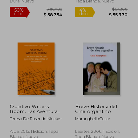
Dura, Nuevo
Tapa Blanda, Nuevo
$ 53.050
$ 44.6
4%
10%
dcto.
dcto.
$ 51.170
$ 40.1
Objetivo Writers'
Breve Historia del
Room. Las Aventuras
Cine Argentino
de dos Guionistas
Teresa De Rosendo Klecker
MaranghelloCesar
Españoles en
Hollywood (Fuera de
Campo)
Alba, 2015, 1 Edición, Tapa
Laertes, 2006, 1 Edición,
Blanda, Nuevo
Tapa Blanda, Nuevo