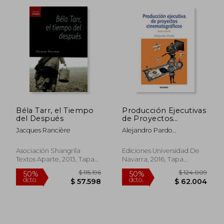
Béla Tarr, el Tiempo
Producción Ejecutivas
del Después
de Proyectos
$ 163.149
$ 24.6
50%
10%
Cinematográfricos
dcto.
dcto.
$ 81.575
$ 22.1
Jacques Rancière
Alejandro Pardo
3ªEd (Comunicación)
Fernandez
Asociación Shangrila
Ediciones Universidad De
Textos Aparte, 2013, Tapa
Navarra, 2016, Tapa
Blanda, Nuevo
Blanda, Nuevo