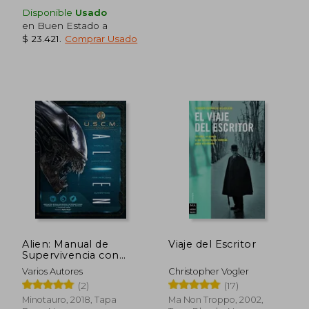
Disponible
Usado
en Buen Estado a
$ 23.421
.
Comprar Usado
Alien: Manual de
Viaje del Escritor
Rápido
Supervivencia con
Realidad Aumentada
Varios Autores
Christopher Vogler
(2)
(17)
Minotauro, 2018, Tapa
Ma Non Troppo, 2002,