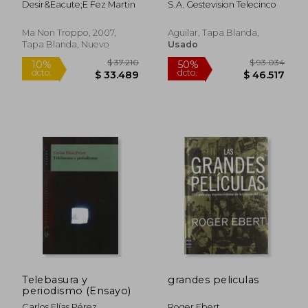
Desir&Eacute;E Fez Martin
S.a. Gestevision Telecinco
Directores,Los
Actores,Los
Argumentosy las
Ma Non Troppo, 2007,
Aguilar, Tapa Blanda,
Anécdotasmás
Tapa Blanda, Nuevo
Usado
Interesantes.
$ 107.722
$ 107.7
50%
50%
dcto.
dcto.
$ 53.861
$ 53.8
Telebasura y
grandes peliculas
periodismo (Ensayo)
Carlos Elías Pérez
Roger Ebert