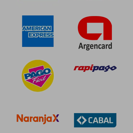
$ 141.207
$ 216.8
40%
50%
dcto.
dcto.
$ 84.724
$ 108.4