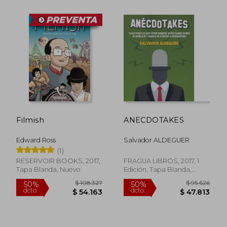
$ 38.330
$ 48.7
10%
10%
dcto.
dcto.
$ 34.497
$ 43.8
Filmish
ANECDOTAKES
Edward Ross
Salvador ALDEGUER
(1)
RESERVOIR BOOKS, 2017,
FRAGUA LIBROS, 2017, 1
Tapa Blanda, Nuevo
Edición, Tapa Blanda,
Nuevo