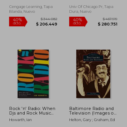
dcto.
dcto.
$ 46.517
$ 86.9
Cengage Learning, Tapa
Univ Of Chicago Pr, Tapa
Blanda, Nuevo
Dura, Nuevo
Rock 'n' Radio: When
Baltimore Radio and
Djs and Rock Music
Television (Images of
Ruled the Airwaves
America) (en Inglés)
Howarth, Ian
Helton, Gary ; Graham, Ed
(en Inglés)