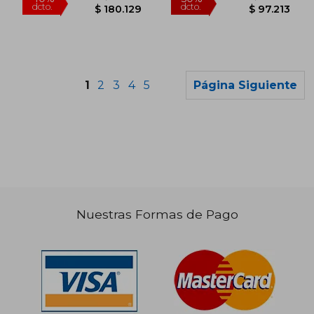
1
2
3
4
5
Página Siguiente
Nuestras Formas de Pago
$ 930.063
$ 169.8
40%
40%
dcto.
dcto.
$ 558.038
$ 101.9