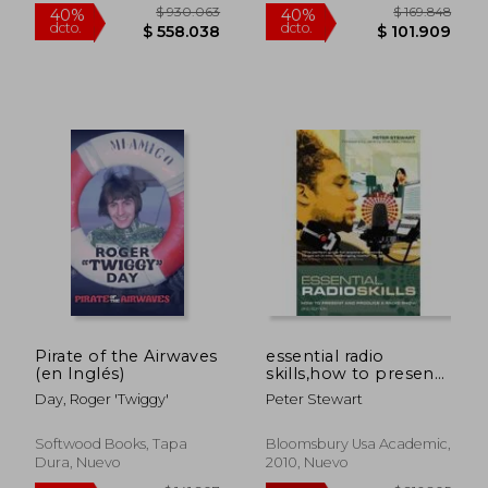
$ 185.417
$ 160.2
40%
40%
dcto.
dcto.
$ 111.250
$ 96.1
Pirate of the Airwaves
essential radio
(en Inglés)
skills,how to present
a radio show
Day, Roger 'Twiggy'
Peter Stewart
Softwood Books, Tapa
Bloomsbury Usa Academic,
Dura, Nuevo
2010, Nuevo