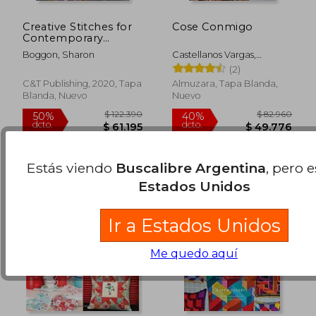
Creative Stitches for
Cose Conmigo
Contemporary
Embroidery: Visual
Boggon, Sharon
Castellanos Vargas,
Guide to 120 Essential
Almudena
(2)
Stitches for Stunning
Designs (en Inglés)
C&T Publishing, 2020, Tapa
Almuzara, Tapa Blanda,
Blanda, Nuevo
Nuevo
$ 89.678
$ 108.5
50%
50%
dcto.
dcto.
$ 44.839
$ 54.2
Estás viendo
Buscalibre Argentina
, pero 
Estados Unidos
Ir a Estados Unidos
Me quedo aquí