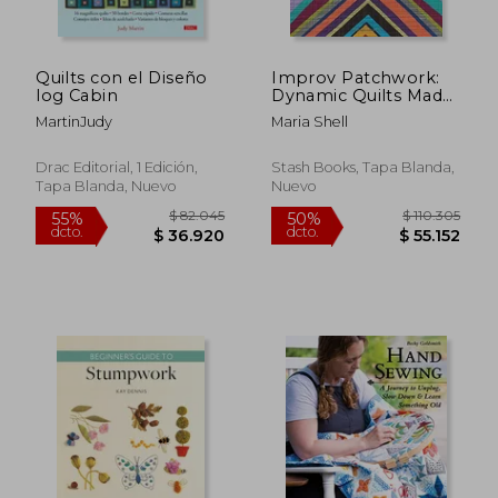
dcto.
dcto.
$ 47.295
$ 39.6
Quilts con el Diseño
Improv Patchwork:
log Cabin
Dynamic Quilts Made
with Line & Shape
MartinJudy
Maria Shell
Drac Editorial, 1 Edición,
Stash Books, Tapa Blanda,
Tapa Blanda, Nuevo
Nuevo