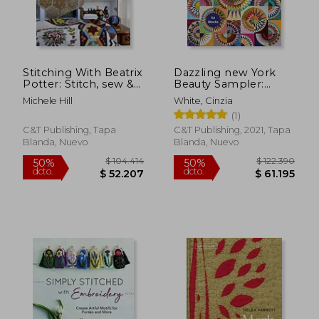
Stitching With Beatrix
Dazzling new York
Potter: Stitch, sew &
Beauty Sampler:
Give 10 Adorable
Paper Piece a Show-
Michele Hill
White, Cinzia
Projects Featuring
Stopping Quilt; 54
(1)
Peter Rabbit, Jemima
Blocks (en Inglés)
Puddle-Duck &
C&T Publishing, Tapa
C&T Publishing, 2021, Tapa
Friends (en Inglés)
Blanda, Nuevo
Blanda, Nuevo
$ 85.601
$ 104.4
50%
50%
dcto.
dcto.
$ 42.800
$ 52.2