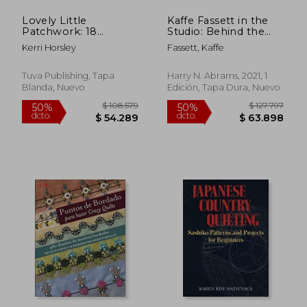
Lovely Little
Kaffe Fassett in the
Patchwork: 18
Studio: Behind the
Projects to Sew
Scenes With a Master
Kerri Horsley
Fassett, Kaffe
Through the Seasons
Colorist (en Inglés)
Tuva Publishing, Tapa
Harry N. Abrams, 2021, 1
Blanda, Nuevo
Edición, Tapa Dura, Nuevo
$ 125.470
$ 83.4
50%
50%
dcto.
dcto.
$ 62.735
$ 41.7