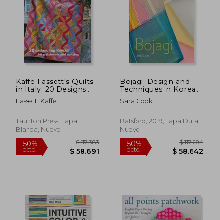
$ 48.523
$ 52.2
Kaffe Fassett's Quilts
Bojagi: Design and
in Italy: 20 Designs
Techniques in Korean
from Rowan for
Textile art (en Inglés)
Fassett, Kaffe
Sara Cook
Patchwork and
Quilting (en Inglés)
Taunton Press, Tapa
Batsford, 2019, Tapa Dura,
Blanda, Nuevo
Nuevo