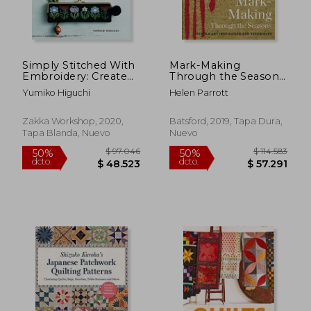
Simply Stitched With
Mark-Making
Embroidery: Create
Through the Seasons:
Artful Motifs for
Textile art Inspiration
Yumiko Higuchi
Helen Parrott
Purses and More (en
and Techniques (en
Inglés)
Inglés)
Zakka Workshop, 2020,
Batsford, 2019, Tapa Dura,
Tapa Blanda, Nuevo
Nuevo
$ 104.414
$ 122.3
50%
50%
dcto.
dcto.
$ 52.207
$ 61.1