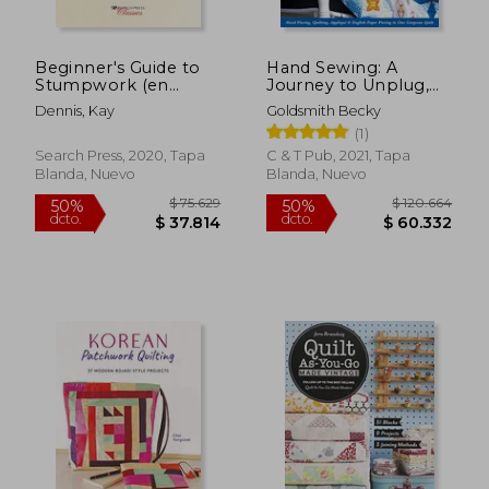
$ 81.845
$ 118.
50%
50%
dcto.
dcto.
$ 40.922
$ 59.4
Beginner's Guide to
Hand Sewing: A
Stumpwork (en
Journey to Unplug,
Inglés)
Slow Down & Learn
Dennis, Kay
Goldsmith Becky
Something Old; Hand
(1)
Piecing, Quilting,
Appliqué & English
Search Press, 2020, Tapa
C & T Pub, 2021, Tapa
Paper Piecing in one
Blanda, Nuevo
Blanda, Nuevo
Gorgeous Quilt (en
Inglés)