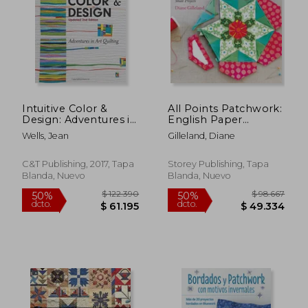
$ 117.383
$ 117.
50%
50%
dcto.
dcto.
$ 58.691
$ 58.6
Intuitive Color &
All Points Patchwork:
Design: Adventures in
English Paper
art Quilting (en
Piecing beyond the
Wells, Jean
Gilleland, Diane
Inglés)
Hexagon for Quilts &
Small Projects (en
Inglés)
C&T Publishing, 2017, Tapa
Storey Publishing, Tapa
Blanda, Nuevo
Blanda, Nuevo