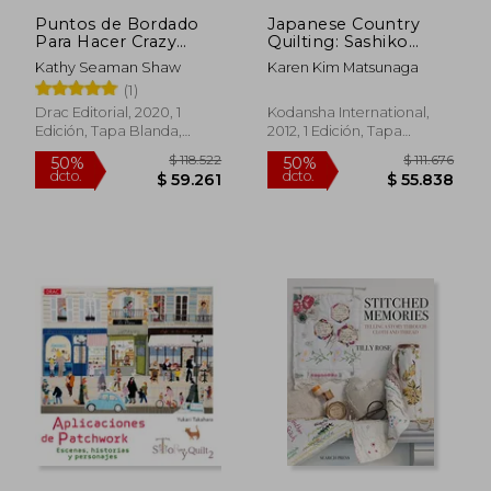
Puntos de Bordado
Japanese Country
Para Hacer Crazy
Quilting: Sashiko
Quilts
Patterns and Projects
Kathy Seaman Shaw
Karen Kim Matsunaga
for Beginners (en
(1)
Inglés)
Drac Editorial, 2020, 1
Kodansha International,
Edición, Tapa Blanda,
2012, 1 Edición, Tapa
Nuevo
Blanda, Nuevo
$ 122.390
$ 82.9
50%
40%
dcto.
dcto.
$ 61.195
$ 49.7