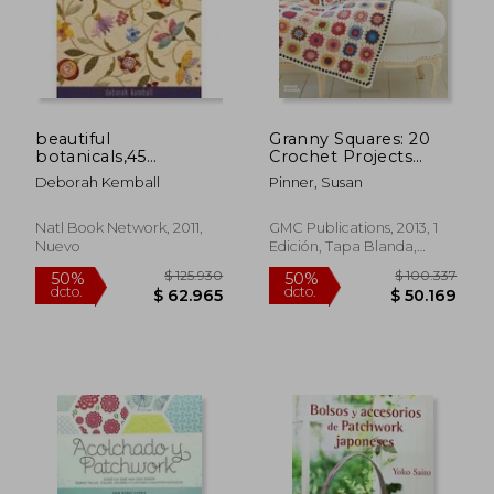
beautiful
Granny Squares: 20
botanicals,45
Crochet Projects
applique flowers & 14
With a Vintage Vibe
Deborah Kemball
Pinner, Susan
quilt projects
(en Inglés)
$ 126.644
$ 122.3
50%
50%
dcto.
dcto.
$ 63.322
$ 61.1
Natl Book Network, 2011,
GMC Publications, 2013, 1
Nuevo
Edición, Tapa Blanda,
Nuevo