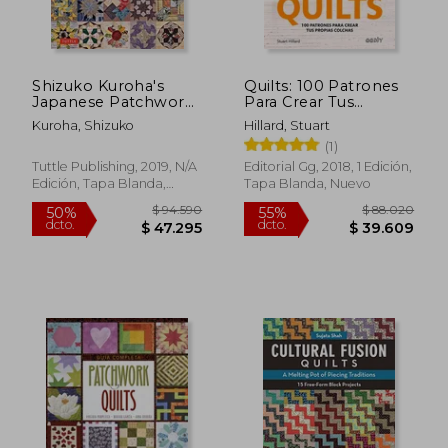
Shizuko Kuroha's
Quilts: 100 Patrones
Japanese Patchwork
Para Crear Tus
Quilting Patterns:
Propias Colchas
Kuroha, Shizuko
Hillard, Stuart
Charming Quilts,
(1)
Bags, Pouches, Table
Runners and More
Tuttle Publishing, 2019, N/A
Editorial Gg, 2018, 1 Edición,
(en Inglés)
Edición, Tapa Blanda,
Tapa Blanda, Nuevo
Nuevo
$ 97.046
$ 114.
50%
50%
dcto.
dcto.
$ 48.523
$ 57.2