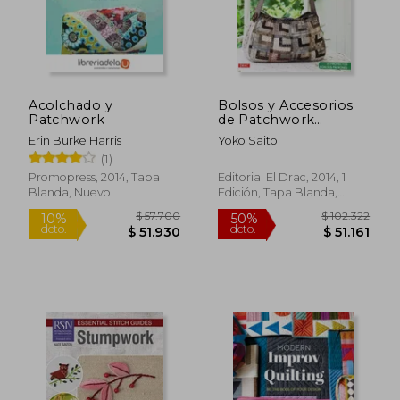
Acolchado y
Bolsos y Accesorios
Patchwork
de Patchwork
Japoneses
Erin Burke Harris
Yoko Saito
(1)
Promopress, 2014, Tapa
Editorial El Drac, 2014, 1
Blanda, Nuevo
Edición, Tapa Blanda,
$ 125.930
$ 100.3
50%
50%
Nuevo
dcto.
dcto.
$ 62.965
$ 50.1