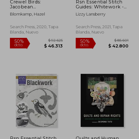
Crewel Birds:
Rsn Essential Stitch
Jacobean
Guides: Whitework -
Embroidery Takes
Large Format Edition
Blomkamp, Hazel
Lizzy Lansberry
Flight (en Inglés)
(en Inglés)
Search Press, 2020, Tapa
Search Press, 2021, Tapa
Blanda, Nuevo
Blanda, Nuevo
$ 118.522
$ 111.
50%
50%
dcto.
dcto.
$ 59.261
$ 55.8
Rsn Essential Stitch
Quilts and Human