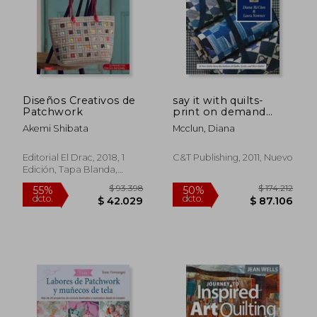
$ 116.695
$ 99.6
50%
50%
dcto.
dcto.
$ 58.347
$ 49.8
Diseños Creativos de
say it with quilts-
Patchwork
print on demand
edition (en Inglés)
Akemi Shibata
Mcclun, Diana
Editorial El Drac, 2018, 1
C&t Publishing, 2011, Nuevo
Edición, Tapa Blanda,
Nuevo