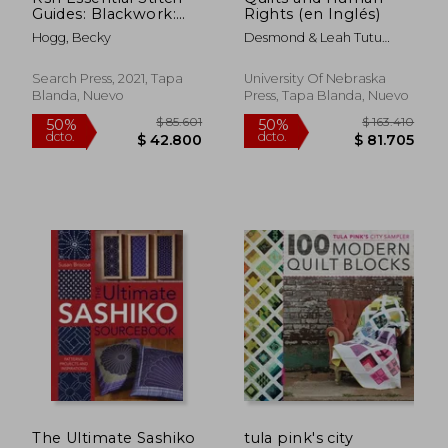
Guides: Blackwork:
Rights (en Inglés)
Large Format Edition
Hogg, Becky
Desmond & Leah Tutu
(en Inglés)
Legacy Foundation Np ;
MacDowell, Marsha ;
Search Press, 2021, Tapa
University Of Nebraska
Donaldson, Beth
Blanda, Nuevo
Press, Tapa Blanda, Nuevo
$ 92.861
$ 85.6
50%
50%
dcto.
dcto.
$ 46.430
$ 42.8
The Ultimate Sashiko
tula pink's city