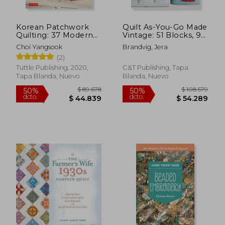
Korean Patchwork
Quilt As-You-Go Made
$ 82.045
$ 110.3
55%
50%
Quilting: 37 Modern
Vintage: 51 Blocks, 9
dcto.
dcto.
$ 36.920
$ 55.1
Bojagi Style Projects
Projects, 3 Joining
Choi Yangsook
Brandvig, Jera
(en Inglés)
Methods (en Inglés)
(2)
Tuttle Publishing, 2020,
C&T Publishing, Tapa
Tapa Blanda, Nuevo
Blanda, Nuevo