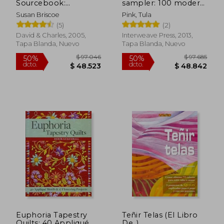
Sourcebook:
sampler: 100 modern
Patterns, Projects
quilt blocks (en
Susan Briscoe
Pink, Tula
and Inspirations (en
Inglés)
(5)
(2)
Inglés)
David & Charles, 2005,
Interweave Press, 2013,
Tapa Blanda, Nuevo
Tapa Blanda, Nuevo
$ 92.625
$ 85.6
50%
50%
dcto.
dcto.
$ 46.313
$ 42.8
Euphoria Tapestry
Teñir Telas (El Libro
Quilts: 40 Appliqué
De..)