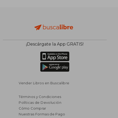
$ 130.351
$ 74.8
50%
55%
dcto.
dcto.
$ 65.175
$ 33.6
¡Descárgate la App GRATIS!
Vender Libros en Buscalibre
Términos y Condiciones
Políticas de Devolución
Cómo Comprar
Nuestras Formas de Pago