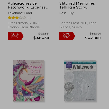
Aplicaciones de
Stitched Memories:
Patchwork: Escenas,
Telling a Story
Historias y Personajes
Through Cloth and
TakaharaYukari
Rose, Tilly
Thread (en Inglés)
(1)
Drac Editorial, 2016, 1
Search Press, 2018, Tapa
Edición, Tapa Blanda,
Blanda, Nuevo
Nuevo
$ 108.579
$ 127.7
50%
50%
dcto.
dcto.
$ 54.289
$ 63.8