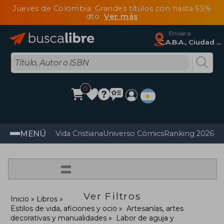
Jueves de Colombia: Grandes títulos con hasta 55%
dto
Ver más
Enviar a
C.A.B.A., Ciudad Autónoma De Buenos Aires
0
MENÚ
Vida Cristiana
Universo Cómics
Ranking 2026
Im
=
Ver Filtros
Inicio
Libros
Estilos de vida, aficiones y ocio
Artesanías, artes
decorativas y manualidades
Labor de aguja y