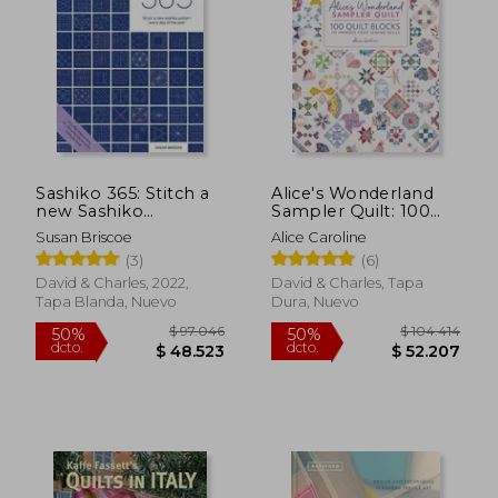
Sashiko 365: Stitch a
Alice's Wonderland
new Sashiko
Sampler Quilt: 100
Embroidery Pattern
Quilt Blocks to
Susan Briscoe
Alice Caroline
Every day of the Year
Improve Your Sewing
(3)
(6)
(en Inglés)
Skills (en Inglés)
David & Charles, 2022,
David & Charles, Tapa
Tapa Blanda, Nuevo
Dura, Nuevo
$ 97.046
$ 104.4
50%
50%
dcto.
dcto.