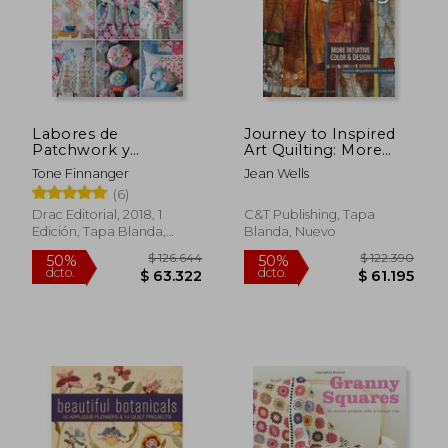
Labores de
Journey to Inspired
$ 93.398
$ 174.
55%
50%
Patchwork y
Art Quilting: More
dcto.
dcto.
$ 42.029
$ 87.1
Muñecos de Tela.
Intuitive Color &
Tone Finnanger
Jean Wells
Tilda: Más d e20
Design (en Inglés)
(6)
Proyecos de Costura
Diseñados y
Drac Editorial, 2018, 1
C&T Publishing, Tapa
Realizados Desde el
Edición, Tapa Blanda,
Blanda, Nuevo
Corazón
Nuevo