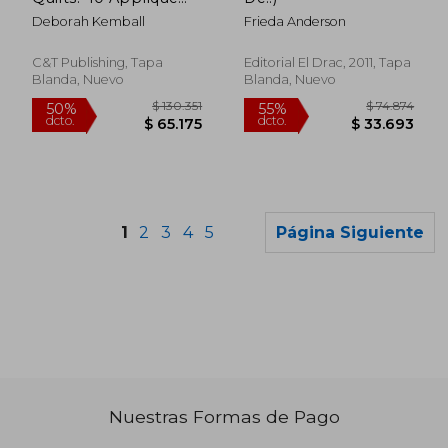
Motifs & 17 Flowering
Deborah Kemball
Frieda Anderson
Projects
C&T Publishing, Tapa
Editorial El Drac, 2011, Tapa
Blanda, Nuevo
Blanda, Nuevo
1
2
3
4
5
Página Siguiente
Nuestras Formas de Pago
$ 85.601
$ 163.4
50%
50%