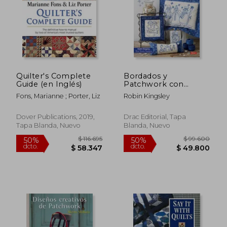
$ 122.390
$ 98.6
50%
50%
dcto.
dcto.
$ 61.195
$ 49.3
Quilter's Complete
Bordados y
Guide (en Inglés)
Patchwork con
Motivos Invernales
Fons, Marianne ; Porter, Liz
Robin Kingsley
Dover Publications, 2019,
Drac Editorial, Tapa
Tapa Blanda, Nuevo
Blanda, Nuevo