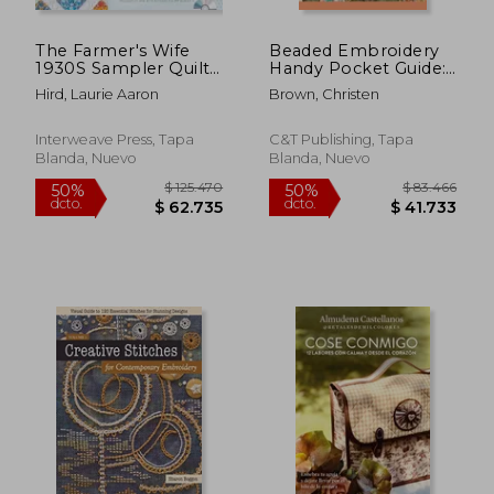
The Farmer's Wife
Beaded Embroidery
1930S Sampler Quilt:
Handy Pocket Guide:
Inspiring Letters
40+ Stitches; All the
Hird, Laurie Aaron
Brown, Christen
From Farm Women
Basics & Beyond (en
$ 75.629
$ 120.6
50%
50%
of the Great
Inglés)
dcto.
dcto.
Depression and 99
$ 37.814
$ 60.3
Interweave Press, Tapa
C&T Publishing, Tapa
Quilt Blocks That
Blanda, Nuevo
Blanda, Nuevo
Honor Them (en
Inglés)