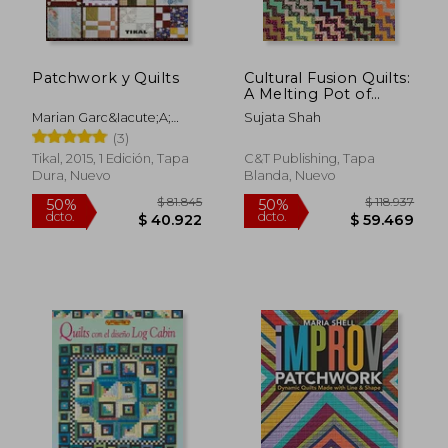
Patchwork y Quilts
Cultural Fusion Quilts:
A Melting Pot of
Piecing Traditions • 15
Marian Garc&Iacute;A;
Sujata Shah
Free-Form Block
Virginia Pampliega; Anna
(3)
Projects
Ordu&Ntilde;A
Tikal, 2015, 1 Edición, Tapa
C&T Publishing, Tapa
Dura, Nuevo
Blanda, Nuevo
$ 94.590
$ 88.0
50%
55%