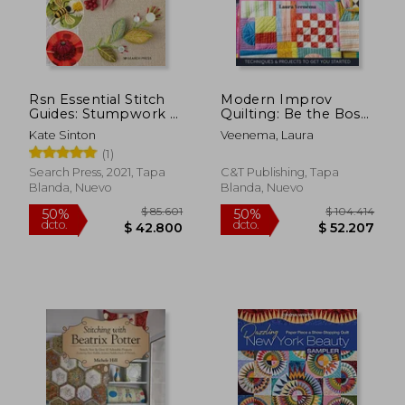
Rsn Essential Stitch
Modern Improv
Guides: Stumpwork -
Quilting: Be the Boss
Large Format Edition
of Your Design;
Kate Sinton
Veenema, Laura
(en Inglés)
Techniques & Projects
(1)
to Get You Started
(en Inglés)
Search Press, 2021, Tapa
C&T Publishing, Tapa
Blanda, Nuevo
Blanda, Nuevo
$ 57.700
$ 102.3
10%
50%
dcto.
dcto.
$ 51.930
$ 51.1