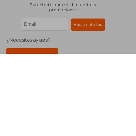
Suscríbete para recibir ofertas y
promociones
¿Necesitas ayuda?
Ir a Centro de Soporte
Buscalibre Argentina
Derechos Reservados.
Buscalibre Argentina
|
Buscalibre Chile
|
Buscalibre
Colombia
|
Buscalibre Ecuador
|
Buscalibre España
|
Buscalibre Uruguay
|
Buscalibre México
|
Buscalibre
Perú
|
Buscalibre Estados Unidos
|
Buscalibre Otros