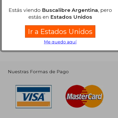
Opiniones sobre Buscalibre
Estás viendo
Buscalibre Argentina
, pero
estás en
Estados Unidos
Ver más opiniones de clientes
Ir a Estados Unidos
Me quedo aquí
Nuestras Formas de Pago