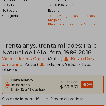
Encuadernación
Tapa Blanda
ISBN13
9788415802853
Editado en
España
Categorías
Tierras Anegadizas, Pantanos,
Marjales
Planificación Regional Y Zonal
Trenta anys, trenta mirades: Parc
Natural de l'Albufera, 1986-2016
Vicent Llorens Garcia
(Autor)
·
Bosco Dies
Jambrino
(Autor)
·
Edicions 96 S.L.
· Tapa
Blanda
Libro Nuevo
$ 107.722
-50%
Importado
$ 53.861
Envío:
12 a 16
días háb.
Costos de importación incluídos en el precio ✅