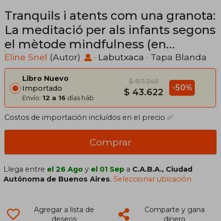
Tranquils i atents com una granota:
La meditació per als infants segons
el mètode mindfulness (en
Catalán)
Eline Snel
(Autor)
·
Labutxaca
· Tapa Blanda
Libro Nuevo
$ 87.245
-50%
Importado
$ 43.622
Envío:
12 a 16
días háb.
Costos de importación incluídos en el precio ✅
Comprar
Llega entre
el 26 Ago
y
el 01 Sep
a
C.A.B.A., Ciudad
Autónoma de Buenos Aires
.
Seleccionar ubicación
Agregar a lista de
Comparte y gana
deseos
dinero