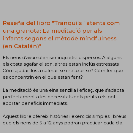
Reseña del libro "Tranquils i atents com
una granota: La meditació per als
infants segons el mètode mindfulness
(en Catalán)"
Els nens d’avui solen ser inquiets i dispersos. A alguns
els costa agafar el son, altres estan inclús estressats.
Còm ajudar-los a calmar-se i relaxar-se? Còm fer que
es concentrin en el que estan fent?
La meditació és una eina senzilla i eficaç, que s’adapta
perfectament a les necessitats dels petits i els pot
aportar beneficis immediats.
Aquest llibre ofereix històries i exercicis simples i breus
que els nens de 5 a 12 anys podran practicar cada dia.