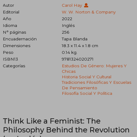
Autor
Carol Hay
Editorial
W. W. Norton & Company
Año
2022
Idioma
Inglés
N° páginas
256
Encuadernación
Tapa Blanda
Dimensiones
18.3 x 11.4 x 1.8 cm
Peso
0.14 kg.
ISBN13
9781324020271
Categorías
Estudios De Género: Mujeres Y
Chicas
Historia Social Y Cultural
Tradiciones Filosóficas Y Escuelas
De Pensamiento
Filosofía Social Y Política
Think Like a Feminist: The
Philosophy Behind the Revolution