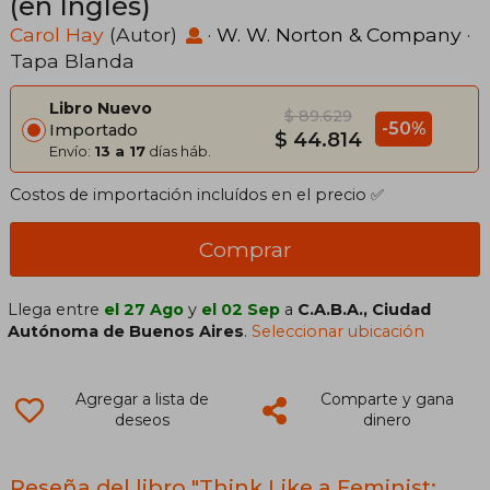
(en Inglés)
Carol Hay
(Autor)
·
W. W. Norton & Company
·
Tapa Blanda
Libro Nuevo
$ 89.629
-50%
Importado
$ 44.814
Envío:
13 a 17
días háb.
Costos de importación incluídos en el precio ✅
Comprar
Llega entre
el 27 Ago
y
el 02 Sep
a
C.A.B.A., Ciudad
Autónoma de Buenos Aires
.
Seleccionar ubicación
Agregar a lista de
Comparte y gana
deseos
dinero
Reseña del libro "Think Like a Feminist: