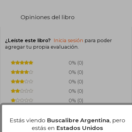
Opiniones del libro
¿Leíste este libro?
Inicia sesión
para poder
agregar tu propia evaluación
.
0% (0)
0% (0)
0% (0)
0% (0)
0% (0)
Estás viendo
Buscalibre Argentina
, pero
estás en
Estados Unidos