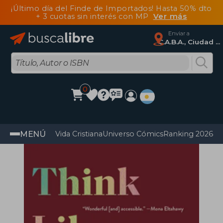
¡Último día del Finde de Importados! Hasta 50% dto
+ 3 cuotas sin interés con MP
Ver más
Enviar a
C.A.B.A., Ciudad Autónoma De Buenos Aires
0
MENÚ
Vida Cristiana
Universo Cómics
Ranking 2026
Im