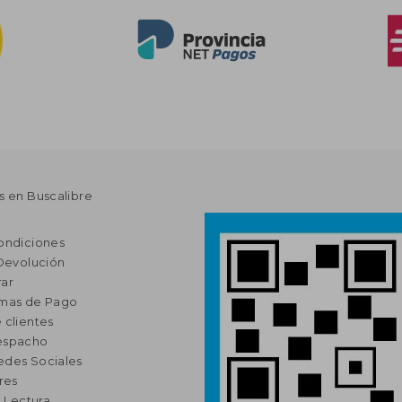
s en Buscalibre
ondiciones
 Devolución
ar
rmas de Pago
 clientes
espacho
edes Sociales
res
a Lectura