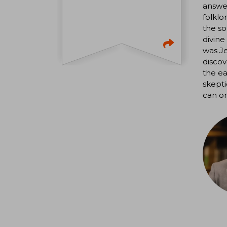
answer
folklo
the so
divine
was Je
discov
the ea
skepti
can on