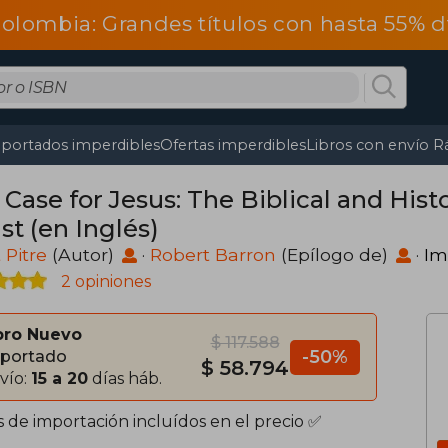
olombia: Grandes títulos con hasta 55% 
portados imperdibles
Ofertas imperdibles
Libros con envío R
Case for Jesus: The Biblical and Hist
st (en Inglés)
 Pitre
(Autor)
·
Robert Barron
(Epílogo de)
·
Im
2 opiniones
bro Nuevo
$ 117.588
-50%
portado
$ 58.794
vío:
15 a 20
días háb.
s de importación incluídos en el precio ✅