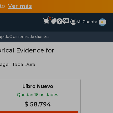
dto
Ver más
0
Mi Cuenta
ápido
Opiniones de clientes
orical Evidence for
age
· Tapa Dura
Libro Nuevo
Quedan 16 unidades
$ 58.794