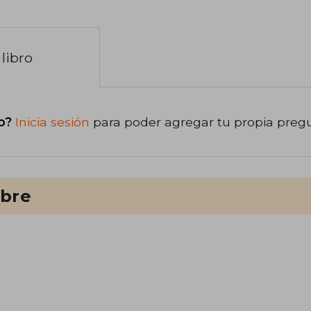
libro
o?
Inicia sesión
para poder agregar tu propia preg
ibre