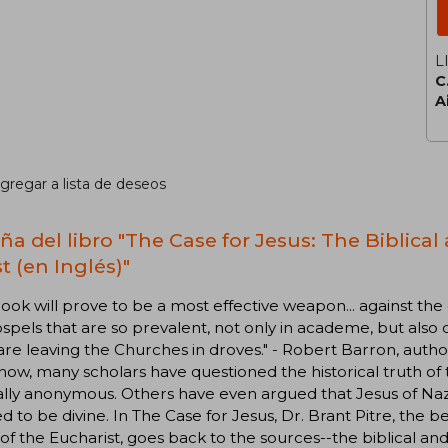
L
C
A
gregar a lista de deseos
ña del libro "The Case for Jesus: The Biblical
t (en Inglés)"
book will prove to be a most effective weapon... against th
spels that are so prevalent, not only in academe, but als
 are leaving the Churches in droves." - Robert Barron, auth
now, many scholars have questioned the historical truth of
ally anonymous. Others have even argued that Jesus of Na
d to be divine. In The Case for Jesus, Dr. Brant Pitre, the b
of the Eucharist, goes back to the sources--the biblical and 