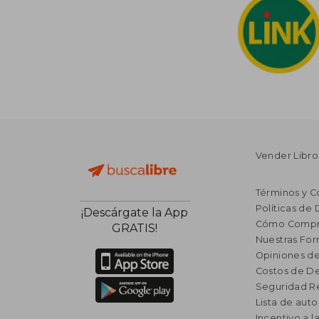
Vender Libro
Términos y C
Políticas de
¡Descárgate la App
Cómo Compr
GRATIS!
Nuestras Fo
Opiniones de
Costos de D
Seguridad R
Lista de auto
Incentivo a l