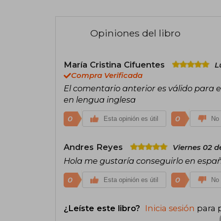
Opiniones del libro
María Cristina Cifuentes
L
Compra Verificada
El comentario anterior es válido para e
en lengua inglesa
0
0
Esta opinión es útil
No 
Andres Reyes
Viernes 02 d
Hola me gustaría conseguirlo en españ
0
0
Esta opinión es útil
No 
¿Leíste este libro?
Inicia sesión
para 