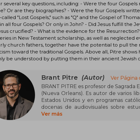
 several key questions, including: - Were the four Gospels
re? Or are they biographies? - Were the four Gospels writte
-called "Lost Gospels," such as "Q" and the Gospel of Thomas
 in all four Gospels? Or only in John? - Did Jesus fulfill th
sus crucified? - What is the evidence for the Resurrection?
eries in New Testament scholarship, as well as neglected
rly church fathers, together have the potential to pull the
cism toward the traditional Gospels. Above all, Pitre shows
ly be understood by putting them in their ancient Jewish 
Brant Pitre
(Autor)
Ver Página 
BRANT PITRE es profesor de Sagrada Es
(Nueva Orleans). Es autor de varios li
Estados Unidos y en programas católic
docenas de audiovisuales sobre estudi
bíblicas de la fe católica. Vive en Luisia
Ver más