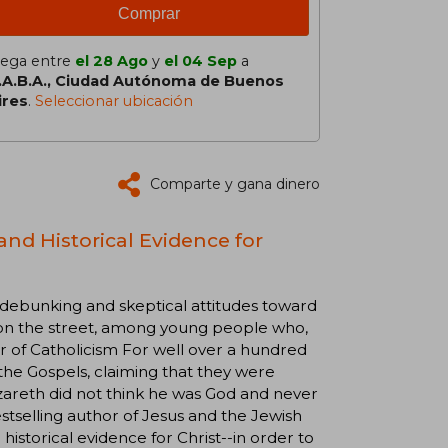
Comprar
lega entre
el 28 Ago
y
el 04 Sep
a
.A.B.A., Ciudad Autónoma de Buenos
ires
.
Seleccionar ubicación
Comparte y gana dinero
 and Historical Evidence for
e debunking and skeptical attitudes toward
o on the street, among young people who,
or of Catholicism For well over a hundred
 the Gospels, claiming that they were
zareth did not think he was God and never
estselling author of Jesus and the Jewish
historical evidence for Christ--in order to