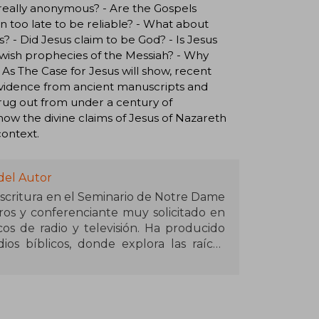
 really anonymous? - Are the Gospels
n too late to be reliable? - What about
? - Did Jesus claim to be God? - Is Jesus
e Jewish prophecies of the Messiah? - Why
 As The Case for Jesus will show, recent
 evidence from ancient manuscripts and
 rug out from under a century of
 how the divine claims of Jesus of Nazareth
context.
del Autor
critura en el Seminario de Notre Dame
bros y conferenciante muy solicitado en
os de radio y televisión. Ha producido
os bíblicos, donde explora las raíces
na con su esposa y sus cinco hijos.