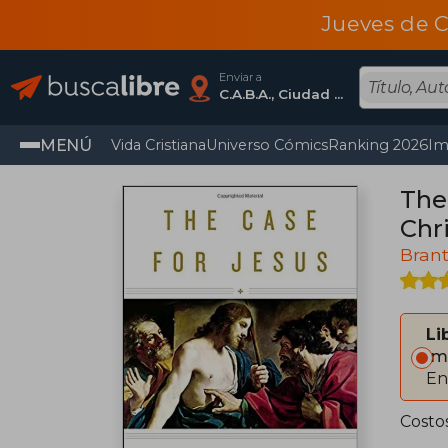
Jueves de C
Enviar a
C.A.B.A., Ciudad Autónoma De Buenos Aires
MENÚ
Vida Cristiana
Universo Cómics
Ranking 2026
Im
The 
Chri
Brant
Li
Im
En
Costo