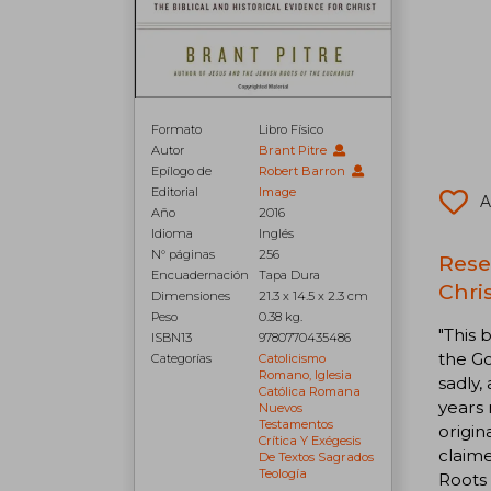
Formato
Libro Físico
Autor
Brant Pitre
Epílogo de
Robert Barron
Editorial
Image
A
Año
2016
Idioma
Inglés
N° páginas
256
Rese
Encuadernación
Tapa Dura
Chris
Dimensiones
21.3 x 14.5 x 2.3 cm
Peso
0.38 kg.
"This 
ISBN13
9780770435486
the Go
Categorías
Catolicismo
Romano, Iglesia
sadly,
Católica Romana
years 
Nuevos
Testamentos
origin
Crítica Y Exégesis
claime
De Textos Sagrados
Teología
Roots 