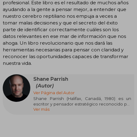
profesional. Este libro es el resultado de muchos años
ayudando a la gente a pensar mejor, a entender que
nuestro cerebro reptiliano nos empuja a veces a
tomar malas decisiones y que el secreto del éxito
parte de identificar correctamente cuáles son los
datos relevantes en ese mar de información que nos
ahoga. Un libro revolucionario que nos dará las
herramientas necesarias para pensar con claridad y
reconocer las oportunidades capaces de transformar
nuestra vida.
Shane Parrish
(Autor)
Ver Página del Autor
Shane Parrish (Halifax, Canadá, 1980) es un
escritor y pensador estratégico reconocido por
Ver más
su labor en el análisis de la toma de decisiones y
los modelos mentales. Exagente del
Communications Security Establishment (CSE),
fundó la plataforma Farnam Street (FS),
referente global en pensamiento claro y mejora
personal.