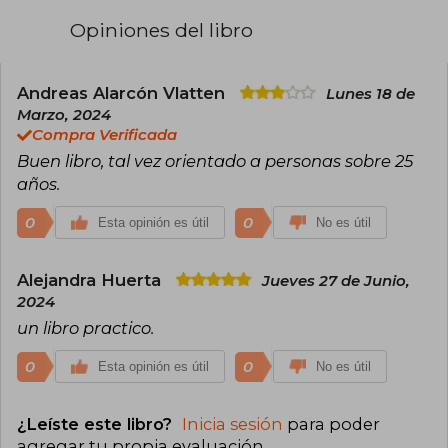
Opiniones del libro
Su obra más destacada es Pensar con claridad
(Clear Thinking), junto con la serie The Great
Mental Models, aclamadas internacionalmente
y traducidas a varios idiomas. Su boletín semanal
Andreas Alarcón Vlatten
Lunes 18 de
“Brain Food” supera el millón de suscriptores, y
Marzo, 2024
su pódcast The Knowledge Project suma más
Compra Verificada
de 35 millones de descargas, influyendo en
Buen libro, tal vez orientado a personas sobre 25
líderes de Wall Street, emprendedores y
deportistas profesionales. Con sus
años.
publicaciones, pódcast y boletines, Parrish ha
sido elogiado por su claridad e impacto en el
0
0
Esta opinión es útil
No es útil
mundo empresarial y de desarrollo personal.
Alejandra Huerta
Jueves 27 de Junio,
2024
un libro practico.
0
0
Esta opinión es útil
No es útil
¿Leíste este libro?
Inicia sesión
para poder
agregar tu propia evaluación
.