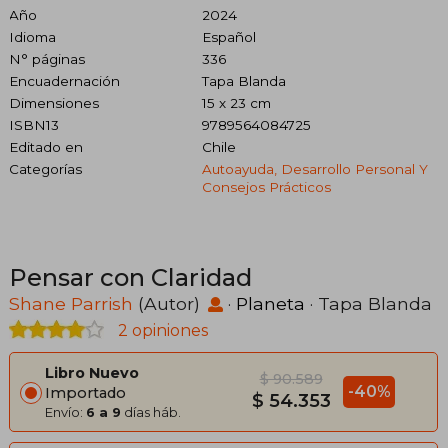
Año
2024
Idioma
Español
N° páginas
336
Encuadernación
Tapa Blanda
Dimensiones
15 x 23 cm
ISBN13
9789564084725
Editado en
Chile
Categorías
Autoayuda, Desarrollo Personal Y
Consejos Prácticos
Pensar con Claridad
Shane Parrish
(Autor)
·
Planeta
· Tapa Blanda
2 opiniones
Libro Nuevo
$ 90.589
-40%
Importado
$ 54.353
Envío:
6 a 9
días háb.