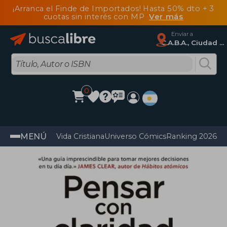
¡Arranca el Finde de Importados! Hasta 50% dto + 3
cuotas sin interés con MP
Ver más
Enviar a
C.A.B.A., Ciudad Autónoma De Buenos Aires
0
MENÚ
Vida Cristiana
Universo Cómics
Ranking 2026
Im