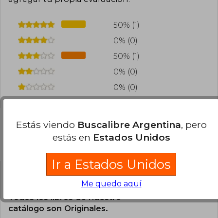
50% (1)
0% (0)
50% (1)
0% (0)
0% (0)
Estás viendo
Buscalibre Argentina
, pero
estás en
Estados Unidos
Preguntas frecuentes sobre el libro
Ir a Estados Unidos
¿El libro es original?
Me quedo aquí
Todos los libros de nuestro
catálogo son Originales.