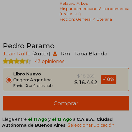
Relativo A Los
Hispanoamericanos/latinoamerica
(en Ee.uu.)
Ficción: General Y Literaria
Pedro Paramo
Juan Rulfo
(Autor)
·
Rm
· Tapa Blanda
43 opiniones
Libro Nuevo
$ 18.269
-10%
Origen: Argentina
$ 16.442
Envío:
2 a 4
días háb.
Comprar
Llega entre
el 11 Ago
y
el 13 Ago
a
C.A.B.A., Ciudad
Autónoma de Buenos Aires
.
Seleccionar ubicación