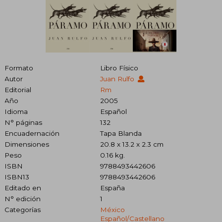
Formato
Libro Físico
Autor
Juan Rulfo
Editorial
Rm
Año
2005
Idioma
Español
N° páginas
132
Encuadernación
Tapa Blanda
Dimensiones
20.8 x 13.2 x 2.3 cm
Peso
0.16 kg.
ISBN
9788493442606
ISBN13
9788493442606
Editado en
España
N° edición
1
Categorías
México
Español/castellano