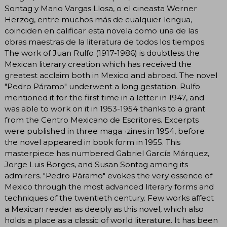
Sontag y Mario Vargas Llosa, o el cineasta Werner
Herzog, entre muchos más de cualquier lengua,
coinciden en calificar esta novela como una de las
obras maestras de la literatura de todos los tiempos.
The work of Juan Rulfo (1917-1986) is doubtless the
Mexican literary creation which has received the
greatest acclaim both in Mexico and abroad. The novel
"Pedro Páramo" underwent a long gestation. Rulfo
mentioned it for the first time in a letter in 1947, and
was able to work on it in 1953-1954 thanks to a grant
from the Centro Mexicano de Escritores. Excerpts
were published in three maga¬zines in 1954, before
the novel appeared in book form in 1955. This
masterpiece has numbered Gabriel García Márquez,
Jorge Luis Borges, and Susan Sontag among its
admirers. "Pedro Páramo" evokes the very essence of
Mexico through the most advanced literary forms and
techniques of the twentieth century. Few works affect
a Mexican reader as deeply as this novel, which also
holds a place as a classic of world literature. It has been