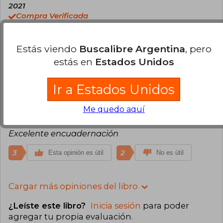
2021
Compra Verificada
Muy elegante y comedida su escritura. Marca
diferencia en el lenguaje utilizado, sin perder sus
Estás viendo
Buscalibre Argentina
, pero
orígenes. Un lenguaje muy universal.
estás en
Estados Unidos
7
1
Esta opinión es útil
No es útil
Ir a Estados Unidos
Adriana Graciela Maio
Lunes 07 de
Me quedo aquí
Marzo, 2022
Compra Verificada
Excelente encuadernación
3
2
Esta opinión es útil
No es útil
Cargar más opiniones del libro
¿Leíste este libro?
Inicia sesión
para poder
agregar tu propia evaluación
.