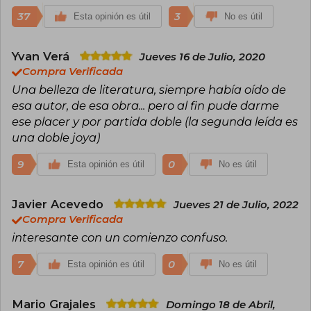
como nadie la soledad, la injusticia y la
resistencia silenciosa de los campesinos. Su
37
3
Esta opinión es útil
No es útil
prosa, aparentemente sencilla, esconde una
profundidad que sigue resonando en la
literatura actual.
Yvan Verá
Jueves 16 de Julio, 2020
Compra Verificada
Una belleza de literatura, siempre había oído de
esa autor, de esa obra... pero al fin pude darme
ese placer y por partida doble (la segunda leída es
una doble joya)
9
0
Esta opinión es útil
No es útil
Javier Acevedo
Jueves 21 de Julio, 2022
Compra Verificada
interesante con un comienzo confuso.
7
0
Esta opinión es útil
No es útil
Mario Grajales
Domingo 18 de Abril,