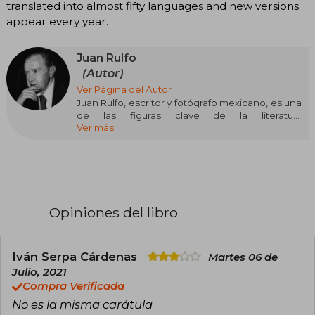
translated into almost fifty languages and new versions
appear every year.
Juan Rulfo
(Autor)
Ver Página del Autor
Juan Rulfo, escritor y fotógrafo mexicano, es una
de las figuras clave de la literatura
Ver más
hispanoamericana del siglo XX. Aunque su obra
publicada es breve —El Llano en llamas (1953) y
Pedro Páramo (1955)—, su impacto fue
monumental.
Sus relatos, ambientados en el México rural
posrevolucionario, mezclan crudeza realista con
Opiniones del libro
elementos sobrenaturales, creando un universo
donde los vivos y los muertos coexisten. Pedro
Páramo, en particular, revolucionó la narrativa en
español con su estructura fragmentaria y su
Iván Serpa Cárdenas
Martes 06 de
estilo poético, influyendo en generaciones de
Julio, 2021
escritores.
Compra Verificada
No es la misma carátula
Hombre reservado y observador, Rulfo retrató