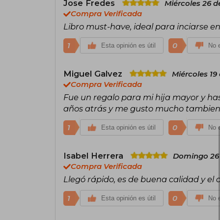
Jose Fredes
Miércoles 26 d
Compra Verificada
Libro must-have, ideal para inciarse e
1
0
Esta opinión es útil
No e
Miguel Galvez
Miércoles 19
Compra Verificada
Fue un regalo para mi hija mayor y ha
años atrás y me gusto mucho tambien
1
0
Esta opinión es útil
No e
Isabel Herrera
Domingo 26 
Compra Verificada
Llegó rápido, es de buena calidad y el 
1
0
Esta opinión es útil
No e