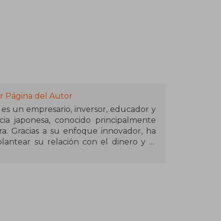
r Página del Autor
) es un empresario, inversor, educador y
ia japonesa, conocido principalmente
ra. Gracias a su enfoque innovador, ha
antear su relación con el dinero y la
ia económica a través del conocimiento
y la compañía Rich Dad, Kiyosaki ha
gos y seminarios. Tras servir como piloto
rendió varios negocios, aprendiendo
ales que luego compartió con su público.
, Padre pobre (1997), compara las