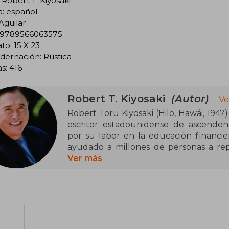
 Robert T. Kiyosaki
a: español
 Aguilar
 9789566063575
o: 15 X 23
dernación: Rústica
s: 416
Robert T. Kiyosaki
(Autor)
Ve
Robert Toru Kiyosaki (Hilo, Hawái, 1947
escritor estadounidense de ascendenc
por su labor en la educación financie
ayudado a millones de personas a repl
inversión, promoviendo la independenc
Ver más
y la acción.
Fundador de Cashflow Technologies 
difundido sus ideas mediante libros, jue
en Vietnam y trabajar en Xerox, emp
valiosas lecciones de sus fracasos inici
Su obra más destacada, Padre rico