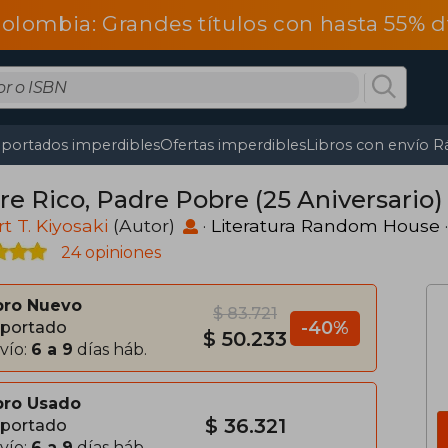
olombia: Grandes títulos con hasta 55% 
portados imperdibles
Ofertas imperdibles
Libros con envío R
re Rico, Padre Pobre (25 Aniversario)
t T. Kiyosaki
(Autor)
·
Literatura Random House
24 opiniones
bro Nuevo
$ 83.721
-40%
portado
$ 50.233
vío:
6 a 9
días háb.
bro Usado
$ 36.321
portado
vío:
6 a 9
días háb.