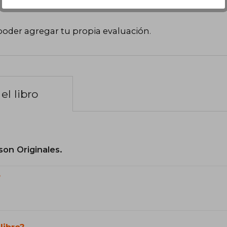
poder agregar tu propia evaluación
.
el libro
son Originales.
?
libro?