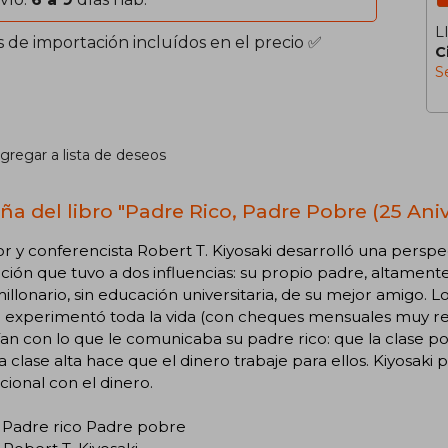
L
s de importación incluídos en el precio ✅
C
S
gregar a lista de deseos
ña del libro "Padre Rico, Padre Pobre (25 Aniv
or y conferencista Robert T. Kiyosaki desarrolló una perspe
ción que tuvo a dos influencias: su propio padre, altamen
illonario, sin educación universitaria, de su mejor amigo
 experimentó toda la vida (con cheques mensuales muy re
n con lo que le comunicaba su padre rico: que la clase pob
a clase alta hace que el dinero trabaje para ellos. Kiyosaki p
ional con el dinero.
: Padre rico Padre pobre