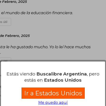
e Febrero, 2025
n el mundo de la educación financiera.
s útil
 de Febrero, 2025
sta le ha gustado mucho. Yo lo leí hace muchos
.
s útil
Estás viendo
Buscalibre Argentina
, pero
de Enero, 2025
estás en
Estados Unidos
contenido del libro corresponde.
Ir a Estados Unidos
s útil
Me quedo aquí