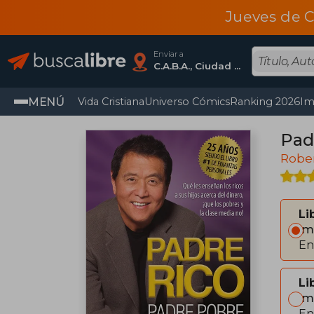
Jueves de C
Enviar a
C.A.B.A., Ciudad Autónoma De Buenos Aires
MENÚ
Vida Cristiana
Universo Cómics
Ranking 2026
Im
Pad
Rober
Li
Im
En
Li
Im
En