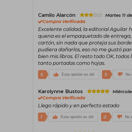
Camilo Alarcón
Martes 11 de
Compra Verificada
Excelente calidad, la editorial Aguilar
quena es el empaquetado de entrega, l
cartón, sin nada que proteja sus bordes
pudiera dañarlos, eso no me gustó par
bien mis libros. El resto todo OK, todos
tanto portadas como hojas.
5
3
Esta opinión es útil
No e
Karolynne Bustos
Miércole
Compra Verificada
Llego rápido y en perfecto estado
1
0
Esta opinión es útil
No e