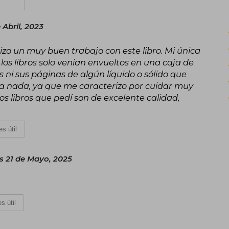
enseñanzas de dos figuras paternas 
mentalidad tradicional y la de riqueza. 
 Abril, 2023
y vendido en más de 80 países, se ha 
finanzas personales.
 hizo un muy buen trabajo con este libro. Mi única
os libros solo venían envueltos en una caja de
 ni sus páginas de algún líquido o sólido que
a nada, ya que me caracterizo por cuidar muy
 los libros que pedí son de excelente calidad,
s útil
s 21 de Mayo, 2025
s útil