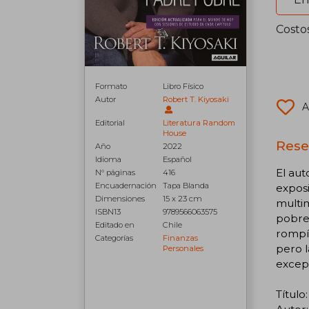
Costo
Formato
Libro Físico
Autor
Robert T. Kiyosaki
A
Editorial
Literatura Random
House
Rese
Año
2022
Idioma
Español
El aut
N° páginas
416
Encuadernación
Tapa Blanda
exposi
Dimensiones
15 x 23 cm
multim
ISBN13
9789566063575
pobre
Editado en
Chile
rompía
Categorías
Finanzas
pero l
Personales
excepc
Título