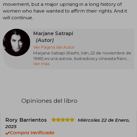
movement, but a major uprising in a long history of
women who have wanted to affirm their rights. And it
will continue.
Marjane Satrapi
(Autor)
Ver Página del Autor
Marjane Satrapi (Rasht, Irán, 22 de noviembre de
1969) es una autora, ilustradora y cineasta franco-
Ver más
iraní, famosa por su novela gráfica Persépolis,
donde narra su infancia y juventud durante la
Revolución Islámica. Satrapi emigró a Francia en
su adolescencia, donde desarrolló su carrera
artística. Además de Persépolis, destacan Pollo
con ciruelas y Bordados entre sus obras más
conocidas. Ha recibido premios como el Premio
Opiniones del libro
del Jurado en el Festival de Cannes por la
adaptación cinematográfica de Persépolis.
Satrapi es celebrada por su estilo visual y su
capacidad para abordar temas políticos y
Rory Barrientos
Miércoles 22 de Enero,
personales con honestidad y humor.
2025
Compra Verificada