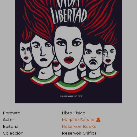
Formato
Libro Físico
Autor
Marjane Satrapi
Editorial
Reservoir Books
Colección
Reservoir Gráfica