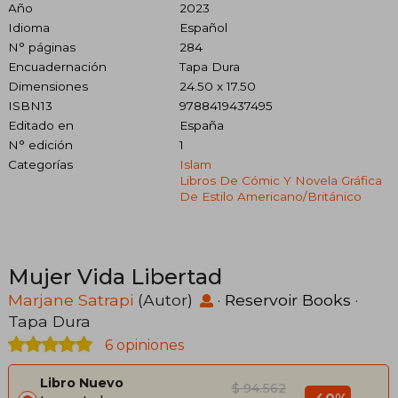
Año
2023
Idioma
Español
N° páginas
284
Encuadernación
Tapa Dura
Dimensiones
24.50 x 17.50
ISBN13
9788419437495
Editado en
España
N° edición
1
Categorías
Islam
Libros De Cómic Y Novela Gráfica
De Estilo Americano/británico
Mujer Vida Libertad
Marjane Satrapi
(Autor)
·
Reservoir Books
·
Tapa Dura
6 opiniones
Libro Nuevo
$ 94.562