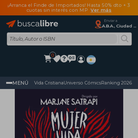
¡Arranca el Finde de Importados! Hasta 50% dto + 3
cuotas sin interés con MP
Ver más
Enviar a
C.A.B.A., Ciudad Autónoma De Buenos Aires
0
MENÚ
Vida Cristiana
Universo Cómics
Ranking 2026
Im