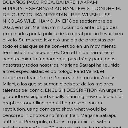
BOLAÑOS PACO ROCA. BAHAREH AKRAMI.
HIPPOLYTE SHABNAM ADIBAN. LEWIS TRONDHEIM.
DELOUPY TOUKA NEYESTANI. BEE. WINSHLUSS
NICOLAS WILD. HAMOUN El 16 de septiembre de
2022, en Irán, Mahsa Amini sucumbió ante los golpes
propinados por la policía de la moral por no llevar bien
el velo. Su muerte levantó una ola de protestas por
todo el país que se ha convertido en un movimiento
feminista sin precedentes. Con el fin de narrar este
acontecimiento fundamental para Irán y para todas
nosotras y todos nosotros, Marjane Satrapi ha reunido
a tres especialistas: el politólogo Farid Vahid, el
reportero Jean-Pierre Perrin y el historiador Abbas
Milani, a los que se suman diecisiete de los mejores
talentos del cómic. ENGLISH DESCRIPTION An urgent,
groundbreaking and visually stunning new collection of
graphic storytelling about the present Iranian
revolution, using comics to show what would be
censored in photos and film in Iran. Marjane Satrapi,
author of Persepolis, returns to graphic art with a
collaboration of over 20 activists, artists, journalists, and