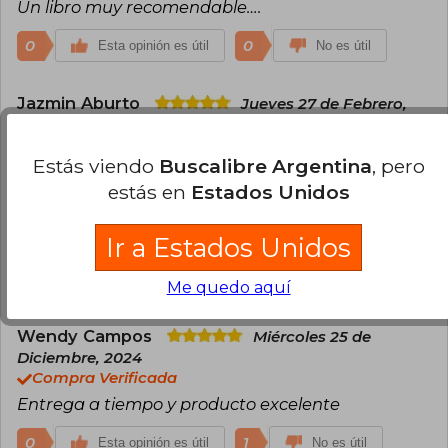
Un libro muy recomendable….
0
0
Esta opinión es útil
No es útil
Jazmin Aburto
Jueves 27 de Febrero,
2025
Compra Verificada
Estás viendo
Buscalibre Argentina
, pero
Llego en el tiempo estimado, un muy buen libro y
estás en
Estados Unidos
de excelente calidad. Las ilustraciones son
excepcionales y te ayudan a conseguir una
lectura fluida.
Ir a Estados Unidos
0
0
Esta opinión es útil
No es útil
Me quedo aquí
Wendy Campos
Miércoles 25 de
Diciembre, 2024
Compra Verificada
Entrega a tiempo y producto excelente
0
1
Esta opinión es útil
No es útil