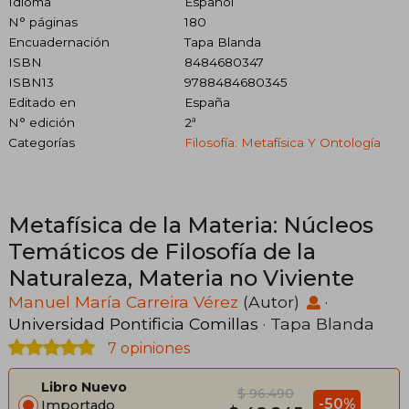
Idioma
Español
N° páginas
180
Encuadernación
Tapa Blanda
ISBN
8484680347
ISBN13
9788484680345
Editado en
España
N° edición
2ª
Categorías
Filosofía: Metafísica Y Ontología
Metafísica de la Materia: Núcleos
Temáticos de Filosofía de la
Naturaleza, Materia no Viviente
Manuel María Carreira Vérez
(Autor)
·
Universidad Pontificia Comillas
· Tapa Blanda
7 opiniones
Libro Nuevo
$ 96.490
-50%
Importado