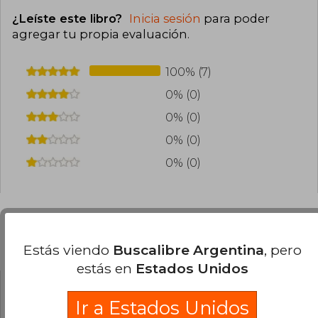
¿Leíste este libro?
Inicia sesión
para poder
agregar tu propia evaluación
.
100% (7)
0% (0)
0% (0)
0% (0)
0% (0)
Preguntas frecuentes sobre el libro
Estás viendo
Buscalibre Argentina
, pero
estás en
Estados Unidos
¿El libro es original?
Ir a Estados Unidos