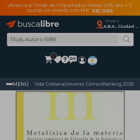
¡Arranca el Finde de Importados! Hasta 50% dto + 3
cuotas sin interés con MP
Ver más
Enviar a
C.A.B.A., Ciudad Autónoma De Buenos Aires
0
MENÚ
Vida Cristiana
Universo Cómics
Ranking 2026
Im