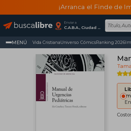
¡Arranca el Finde de I
Enviar a
C.A.B.A., Ciudad Autónoma De Buenos Aires
MENÚ
Vida Cristiana
Universo Cómics
Ranking 2026
Im
Man
Tama
Li
Im
En
Costo