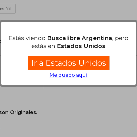
es útil
Estás viendo
Buscalibre Argentina
, pero
poder agregar tu propia evaluación
.
estás en
Estados Unidos
Ir a Estados Unidos
Me quedo aquí
el libro
son Originales.
?