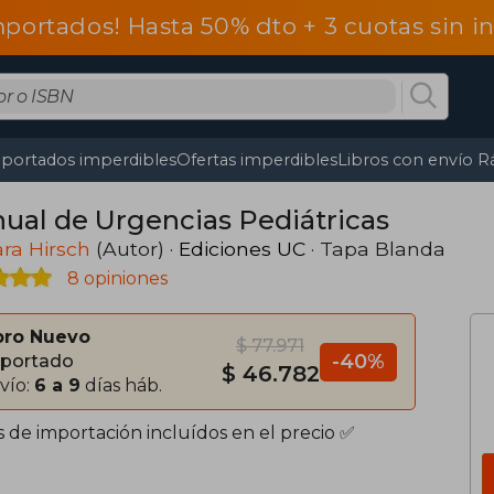
mportados! Hasta 50% dto + 3 cuotas sin 
portados imperdibles
Ofertas imperdibles
Libros con envío R
ual de Urgencias Pediátricas
ra Hirsch
(Autor) ·
Ediciones UC
· Tapa Blanda
8 opiniones
bro Nuevo
$ 77.971
-40%
portado
$ 46.782
vío:
6 a 9
días háb.
s de importación incluídos en el precio ✅