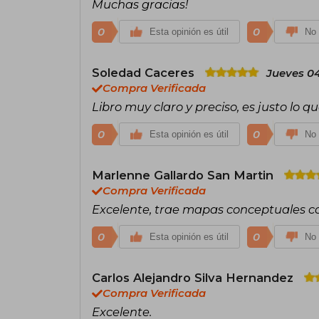
Muchas gracias!
0
0
Esta opinión es útil
No 
Soledad Caceres
Jueves 04
Compra Verificada
Libro muy claro y preciso, es justo lo 
0
0
Esta opinión es útil
No 
Marlenne Gallardo San Martin
Compra Verificada
Excelente, trae mapas conceptuales 
0
0
Esta opinión es útil
No 
Carlos Alejandro Silva Hernandez
Compra Verificada
Excelente.