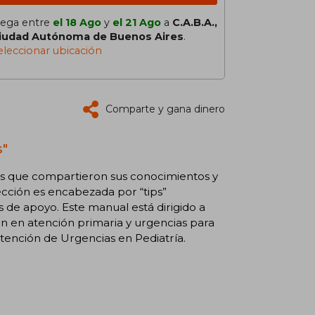
lega entre
el 18 Ago
y
el 21 Ago
a
C.A.B.A.,
iudad Autónoma de Buenos Aires
.
eleccionar ubicación
Comparte y gana dinero
s"
as que compartieron sus conocimientos y
sección es encabezada por “tips”
 de apoyo. Este manual está dirigido a
en atención primaria y urgencias para
atención de Urgencias en Pediatría.