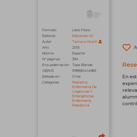
Formato
Libro Físico
Editorial
Ediciones UC
Autor
Tamara Hirsch
A
Año
2015
Idioma
Español
N° páginas
394
Rese
Encuadernación
Tapa Blanda
ISBN13
9789561414969
En es
Editado en
Chile
Categorías
Pediatría
experi
Enfermería De
releva
Urgencias Y
Emergencias
alumn
Enfermería
contri
Pediátrica