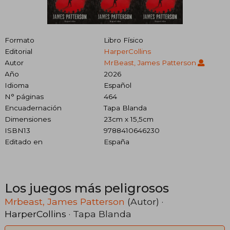
Formato
Libro Físico
Editorial
HarperCollins
Autor
MrBeast, James Patterson
Año
2026
Idioma
Español
N° páginas
464
Encuadernación
Tapa Blanda
Dimensiones
23cm x 15,5cm
ISBN13
9788410646230
Editado en
España
Los juegos más peligrosos
Mrbeast, James Patterson
(Autor) ·
HarperCollins
· Tapa Blanda