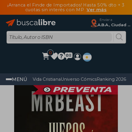
¡Arranca el Finde de Importados! Hasta 50% dto + 3
cuotas sin interés con MP
Ver más
Enviar a
C.A.B.A., Ciudad Autónoma De Buenos Aires
0
MENÚ
Vida Cristiana
Universo Cómics
Ranking 2026
Im