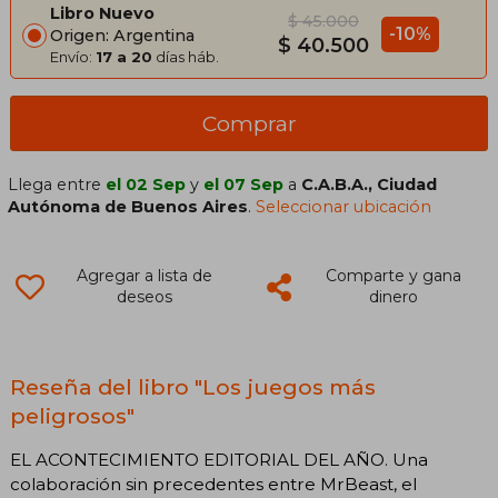
Libro Nuevo
$ 45.000
-10%
Origen: Argentina
$ 40.500
Envío:
17 a 20
días háb.
Comprar
Llega entre
el 02 Sep
y
el 07 Sep
a
C.A.B.A., Ciudad
Autónoma de Buenos Aires
.
Seleccionar ubicación
Agregar a lista de
Comparte y gana
deseos
dinero
Reseña del libro "Los juegos más
peligrosos"
EL ACONTECIMIENTO EDITORIAL DEL AÑO. Una
colaboración sin precedentes entre MrBeast, el