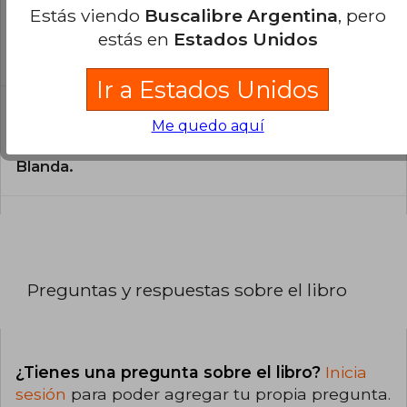
¿En qué Idioma está escrito el
Estás viendo
Buscalibre Argentina
, pero
libro?
estás en
Estados Unidos
El libro está escrito en Español.
Ir a Estados Unidos
¿Cuál es la encuadernación de este libro?
Me quedo aquí
La encuadernación de esta edición es Tapa
Blanda.
Preguntas y respuestas sobre el libro
¿Tienes una pregunta sobre el libro?
Inicia
sesión
para poder agregar tu propia pregunta.