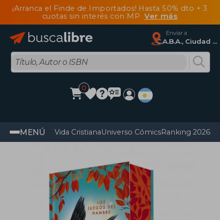
¡Arranca el Finde de Importados! Hasta 50% dto + 3
cuotas sin interés con MP
Ver más
Enviar a
C.A.B.A., Ciudad Autónoma De Buenos Aires
0
MENÚ
Vida Cristiana
Universo Cómics
Ranking 2026
Im