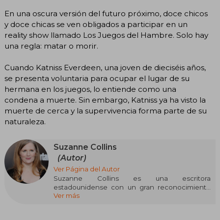
En una oscura versión del futuro próximo, doce chicos
y doce chicas se ven obligados a participar en un
reality show llamado Los Juegos del Hambre. Solo hay
una regla: matar o morir.
Cuando Katniss Everdeen, una joven de dieciséis años,
se presenta voluntaria para ocupar el lugar de su
hermana en los juegos, lo entiende como una
condena a muerte. Sin embargo, Katniss ya ha visto la
muerte de cerca y la supervivencia forma parte de su
naturaleza.
Suzanne Collins
(Autor)
Ver Página del Autor
Suzanne Collins es una escritora
estadounidense con un gran reconocimiento
Ver más
internacional, conocida principalmente por su
exitosa saga Los Juegos del Hambre. Nacida el
10 de agosto de 1962 en Hartford, Connecticut,