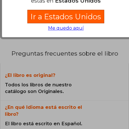
estás en
Estados Unidos
12% (3)
0% (0)
Ir a Estados Unidos
0% (0)
Me quedo aquí
Preguntas frecuentes sobre el libro
¿El libro es original?
Todos los libros de nuestro
catálogo son Originales.
¿En qué Idioma está escrito el
libro?
El libro está escrito en Español.