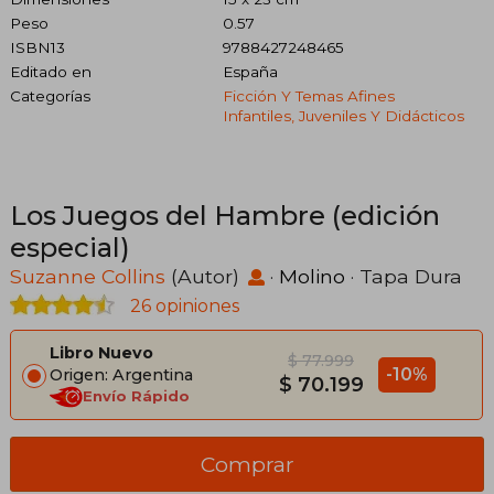
Peso
0.57
ISBN13
9788427248465
Editado en
España
Categorías
Ficción Y Temas Afines
Infantiles, Juveniles Y Didácticos
Los Juegos del Hambre (edición
especial)
Suzanne Collins
(Autor)
·
Molino
· Tapa Dura
26 opiniones
Libro Nuevo
$ 77.999
-10%
Origen: Argentina
$ 70.199
Envío Rápido
Comprar