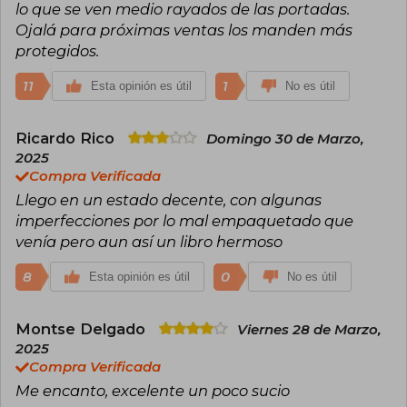
un país ficticio donde un gobierno opresivo
lo que se ven medio rayados de las portadas.
obliga a jóvenes a participar en una lucha a
Ojalá para próximas ventas los manden más
muerte televisada. La historia, protagonizada
protegidos.
por Katniss Everdeen, combina acción, crítica
social y dilemas éticos, resonando con lectores
11
1
Esta opinión es útil
No es útil
de todas las edades. La trilogía ha vendido
millones de ejemplares en más de 50 idiomas y
fue adaptada exitosamente al cine,
Ricardo Rico
consolidando a Collins como una de las autoras
Domingo 30 de Marzo,
más influyentes del siglo XXI.
2025
Compra Verificada
Llego en un estado decente, con algunas
imperfecciones por lo mal empaquetado que
venía pero aun así un libro hermoso
8
0
Esta opinión es útil
No es útil
Montse Delgado
Viernes 28 de Marzo,
2025
Compra Verificada
Me encanto, excelente un poco sucio