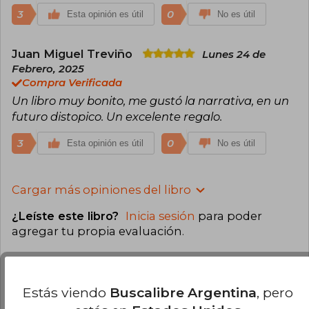
3
0
Esta opinión es útil
No es útil
Juan Miguel Treviño
Lunes 24 de
Febrero, 2025
Compra Verificada
Un libro muy bonito, me gustó la narrativa, en un
futuro distopico. Un excelente regalo.
3
0
Esta opinión es útil
No es útil
Cargar más opiniones del libro
¿Leíste este libro?
Inicia sesión
para poder
agregar tu propia evaluación
.
58% (15)
31% (8)
Estás viendo
Buscalibre Argentina
, pero