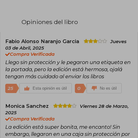
Collins creció en una familia militar, lo que influyó
profundamente en su perspectiva y en los
temas que aborda en sus obras.
Opiniones del libro
Collins estudió Drama y Telecomunicaciones en
la Universidad de Indiana, además de obtener
una maestría en escritura dramática de la
Universidad de Nueva York. Su carrera comenzó
Fabio Alonso Naranjo Garcia
Jueves
como guionista para programas infantiles de
03 de Abril, 2025
televisión, trabajando en proyectos como
Compra Verificada
Clarissa lo explica todo y Pequeños osos. Este
Llego sin protección y le pegaron una etiqueta en
periodo marcó el inicio de su pasión por contar
historias que combinaran entretenimiento y
la portada, pero la edición está hermosa, ojalá
mensajes significativos.
tengan más cuidado al enviar los libros
En 2003, publicó su primera novela, Gregor, el
25
0
Esta opinión es útil
No es útil
viajero del suelo, parte de la serie Las crónicas
de las Tierras Bajas, una saga de fantasía dirigida
a un público juvenil. Sin embargo, el éxito
Monica Sanchez
Viernes 28 de Marzo,
mundial llegó en 2008 con Los Juegos del
2025
Hambre, el primer libro de la trilogía distópica
que incluye también En llamas (2009) y Sinsajo
Compra Verificada
(2010).
La edición está super bonita, me encanto! Sin
embargo, llegaron en una caja sin protección por
Los Juegos del Hambre se desarrolla en Panem,