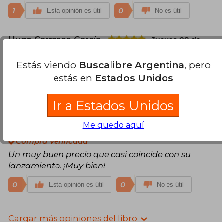
1
0
Esta opinión es útil
No es útil
Hugo Carrasco García
Jueves 08 de
Diciembre, 2016
Compra Verificada
Estás viendo
Buscalibre Argentina
, pero
Totalmente recomendado.
estás en
Estados Unidos
0
0
Esta opinión es útil
No es útil
Ir a Estados Unidos
Sergio Andrade
Domingo 11 de
Me quedo aquí
Diciembre, 2016
Compra Verificada
Un muy buen precio que casi coincide con su
lanzamiento. ¡Muy bien!
0
0
Esta opinión es útil
No es útil
Cargar más opiniones del libro