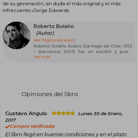
de su generación, sin duda el más original y el más
infrecuente.»Jorge Edwards
Roberto Bolaño
(Autor)
Ver Página del Autor
Roberto Bolaño Ávalos (Santiago de Chile, 1953
– Barcelona, 2003) fue un escritor y poeta
Ver más
chileno que se convirtió en una de las voces
más originales e influyentes de la literatura
hispanoamericana contemporánea. Su obra
renovó la novela latinoamericana al desafiar los
géneros tradicionales y dejar una marca
personal profunda. Durante su juventud, vivió en
Chile y México, donde fundó el movimiento
Opiniones del libro
poético infrarrealista, que definió sus primeros
años como escritor. En 1973 regresó a Chile para
apoyar al gobierno de Allende, pero tras el
golpe militar fue arrestado y luego regresó a
Gustavo Angulo
Lunes 30 de Enero,
México para dedicarse plenamente a la
2017
literatura. A finales de los años setenta se
Compra Verificada
estableció en España, donde vivió hasta su
El libro llegó en buenas condiciones y en el plazo
muerte. A partir de los años noventa, y