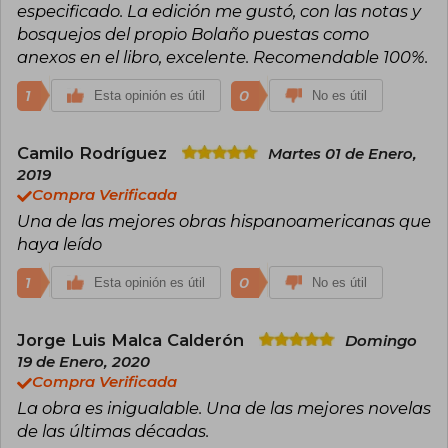
enfrentando una grave enfermedad, se volcó a
especificado. La edición me gustó, con las notas y
la narrativa, alcanzando reconocimiento
bosquejos del propio Bolaño puestas como
internacional con obras como Los detectives
anexos en el libro, excelente. Recomendable 100%.
salvajes (1998), galardonada con importantes
premios, y la novela póstuma 2666 (2004),
1
0
Esta opinión es útil
No es útil
considerada una de las grandes obras literarias
contemporáneas. Su legado, traducido a
múltiples idiomas, sigue influyendo en
Camilo Rodríguez
escritores y lectores de todo el mundo,
Martes 01 de Enero,
consolidándolo como una figura clave para
2019
entender la literatura del siglo XXI, gracias a su
Compra Verificada
estilo apasionado, rebelde y profundamente
Una de las mejores obras hispanoamericanas que
lúcido.
haya leído
1
0
Esta opinión es útil
No es útil
Jorge Luis Malca Calderón
Domingo
19 de Enero, 2020
Compra Verificada
La obra es inigualable. Una de las mejores novelas
de las últimas décadas.