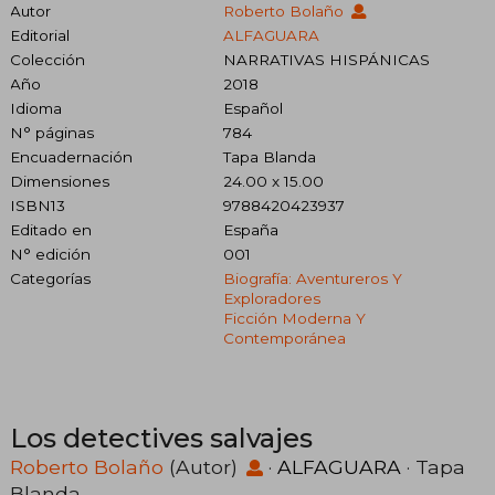
Autor
Roberto Bolaño
Editorial
ALFAGUARA
Colección
NARRATIVAS HISPÁNICAS
Año
2018
Idioma
Español
N° páginas
784
Encuadernación
Tapa Blanda
Dimensiones
24.00 x 15.00
ISBN13
9788420423937
Editado en
España
N° edición
001
Categorías
Biografía: Aventureros Y
Exploradores
Ficción Moderna Y
Contemporánea
Los detectives salvajes
Roberto Bolaño
(Autor)
·
ALFAGUARA
· Tapa
Blanda