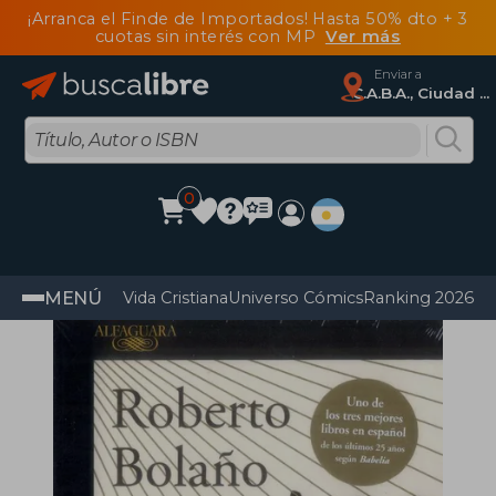
¡Arranca el Finde de Importados! Hasta 50% dto + 3
cuotas sin interés con MP
Ver más
Enviar a
C.A.B.A., Ciudad Autónoma De Buenos Aires
0
MENÚ
Vida Cristiana
Universo Cómics
Ranking 2026
Im