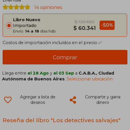
14 opiniones
Libro Nuevo
$ 120.682
-50%
Importado
$ 60.341
Envío:
14 a 18
días háb.
Costos de importación incluídos en el precio ✅
Comprar
Llega entre
el 28 Ago
y
el 03 Sep
a
C.A.B.A., Ciudad
Autónoma de Buenos Aires
.
Seleccionar ubicación
Agregar a lista de
Comparte y gana
deseos
dinero
Reseña del libro "Los detectives salvajes"