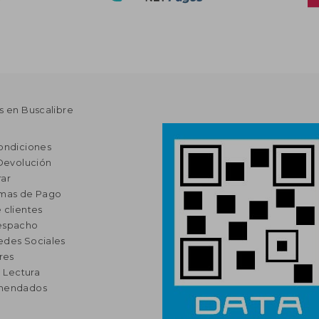
s en Buscalibre
ondiciones
 Devolución
ar
rmas de Pago
 clientes
espacho
edes Sociales
res
a Lectura
omendados