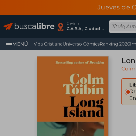
Jueves de C
Enviar a
C.A.B.A., Ciudad Autónoma De Buenos Aires
MENÚ
Vida Cristiana
Universo Cómics
Ranking 2026
Im
Lon
Colm
Li
Or
En