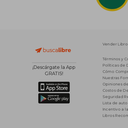
Vender Libro
Términos y C
Políticas de
¡Descárgate la App
Cómo Compr
GRATIS!
Nuestras Fo
Opiniones de
Costos de D
Seguridad R
Lista de auto
Incentivo a l
Libros Rec