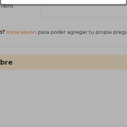
libro
o?
Inicia sesión
para poder agregar tu propia preg
ibre