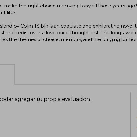
e make the right choice marrying Tony all those years ago? A
nt life?
sland by Colm Tóibín is an exquisite and exhilarating novel 
st and rediscover a love once thought lost. This long-awai
nes the themes of choice, memory, and the longing for ho
poder agregar tu propia evaluación
.