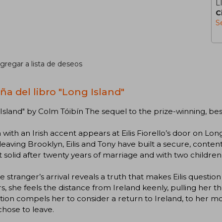
L
C
S
gregar a lista de deseos
ña del libro "Long Island"
Island" by Colm Tóibín The sequel to the prize-winning, bes
with an Irish accent appears at Eilis Fiorello’s door on Long
leaving Brooklyn, Eilis and Tony have built a secure, contente
t solid after twenty years of marriage and with two childre
e stranger’s arrival reveals a truth that makes Eilis question 
rs, she feels the distance from Ireland keenly, pulling her
tion compels her to consider a return to Ireland, to her m
hose to leave.