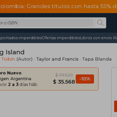
olombia: Grandes títulos con hasta 55% 
portados imperdibles
Ofertas imperdibles
Libros con envío R
g Island
 Toibin
(Autor) ·
Taylor and Francis
· Tapa Blanda
bro Nuevo
$ 39.520
-10%
igen: Argentina
$ 35.568
vío:
2 a 3
días háb.