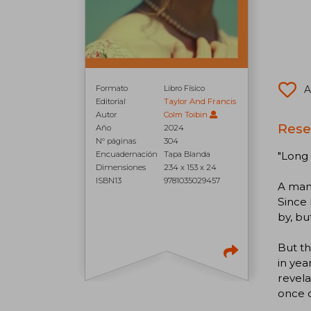
Formato
Libro Físico
A
Editorial
Taylor And Francis
Autor
Colm Toibin
Rese
Año
2024
N° páginas
304
"Long 
Encuadernación
Tapa Blanda
Dimensiones
234 x 153 x 24
ISBN13
9781035029457
A man 
Since 
by, bu
But th
in yea
revela
once c