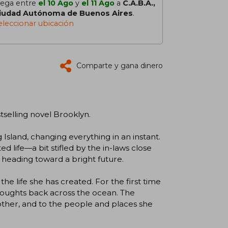
lega entre
el 10 Ago
y
el 11 Ago
a
C.A.B.A.,
iudad Autónoma de Buenos Aires
.
eleccionar ubicación
Comparte y gana dinero
tselling novel Brooklyn.
 Island, changing everything in an instant.
d life—a bit stifled by the in-laws close
n heading toward a bright future.
the life she has created. For the first time
 thoughts back across the ocean. The
other, and to the people and places she