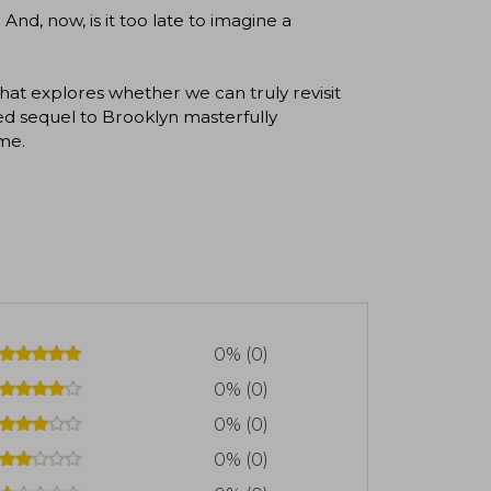
nd, now, is it too late to imagine a
that explores whether we can truly revisit
ted sequel to Brooklyn masterfully
me.
0% (0)
0% (0)
0% (0)
0% (0)