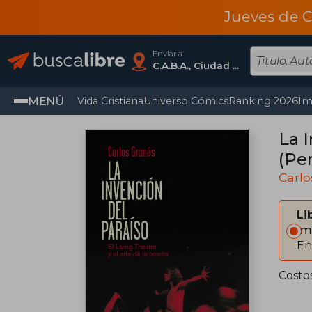
Jueves de C
Enviar a
C.A.B.A., Ciudad Autónoma De Buenos Aires
MENÚ
Vida Cristiana
Universo Cómics
Ranking 2026
Im
La I
(Pe
Carlo
Li
Im
En
Costo