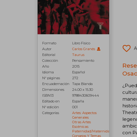
Formato
Libro Físico
A
Autor
Carlos Granés
Editorial
Taurus
Colección
Pensamiento
Reseñ
Año
2015
Osad
Idioma
Español
N° páginas
272
Encuadernación
Tapa Blanda
¿Puede
Dimensiones
24.00 x 15.30
cultur
ISBN13
9788430609444
manera
Editado en
España
histor
N° edición
001
Theatr
Categorías
Artes: Aspectos
Generales
legend
Otras Artes
ambici
Escénicas
Paternidad/maternidad:
con Pa
Consejos Y Temas