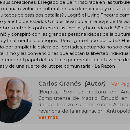
e sus creaciones, El legado de Caín, inspirada en las turb
ron una revolución cultural en una democracia y meses de
sultados de esas dos batallas? ¿Logró el Living Theatre cam
go y ancho de Estados Unidos llevando el mensaje de Para
bres entre los pobres en las favelas y barriadas de São Pa
nió y conspiró con las grandes personalidades de la cultura
o y finalmente lo consiguió. Pero, ¿era el que buscaba? Hast
o por ampliar la esfera de libertades, actuando no solo con 
tarismo y las convenciones que acotan la libertad individual. 
ntender el papel del teatro experimental en el avance de 
cas y de una suerte de utopía comunitaria.» La Razón
Carlos Granés
(Autor)
Ver Pág
(Bogotá, 1975) se doctoró en Antr
Complutense de Madrid. Estudió en la
donde finalizó su tesis sobre Antro
revancha de la imaginación. Antropolo
Vargas Llosa y José Alejandro Restrep
Ver más
portugués y al francés y han aparecido 