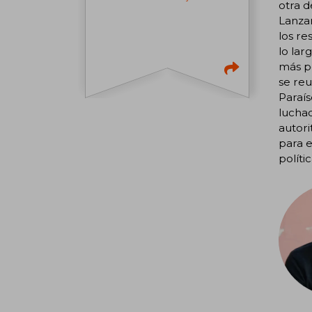
otra d
Lanza
los re
lo lar
más po
se reu
Paraís
luchad
autori
para e
políti