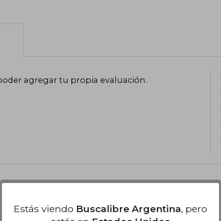
es colaborador habitual de esta revis
literatura en la sección de cultura de
conferencias sobre literatura y arte en 
de Colombia, España y Argelia. En 2011
recibió el Premio Internacional de Ensa
poder agregar tu propia evaluación
.
el libro
Estás viendo
Buscalibre Argentina
, pero