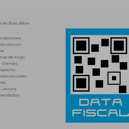
s en Buscalibre
ondiciones
 Devolución
ar
rmas de Pago
 clientes
espacho
edes Sociales
res
a Lectura
omendados