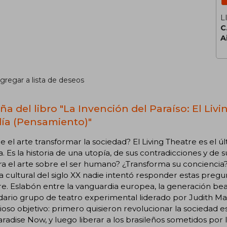
L
C
A
gregar a lista de deseos
a del libro "La Invención del Paraíso: El Livi
ía (Pensamiento)"
 el arte transformar la sociedad? El Living Theatre es el ú
a. Es la historia de una utopía, de sus contradicciones y de 
 el arte sobre el ser humano? ¿Transforma su conciencia?
ia cultural del siglo XX nadie intentó responder estas pre
e. Eslabón entre la vanguardia europea, la generación bea
ario grupo de teatro experimental liderado por Judith Mal
oso objetivo: primero quisieron revolucionar la sociedad e
radise Now, y luego liberar a los brasileños sometidos por l