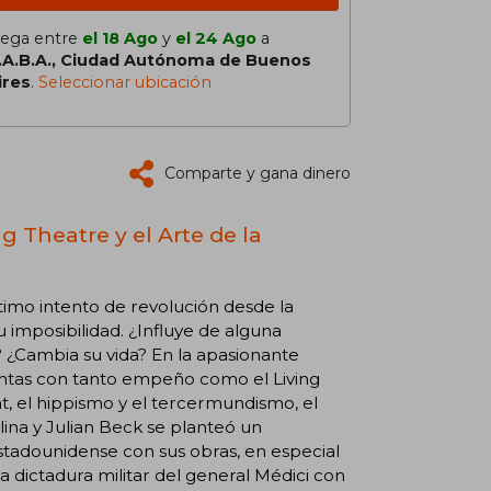
lega entre
el 18 Ago
y
el 24 Ago
a
.A.B.A., Ciudad Autónoma de Buenos
ires
.
Seleccionar ubicación
Comparte y gana dinero
ng Theatre y el Arte de la
ltimo intento de revolución desde la
su imposibilidad. ¿Influye de alguna
 ¿Cambia su vida? En la apasionante
guntas con tanto empeño como el Living
t, el hippismo y el tercermundismo, el
ina y Julian Beck se planteó un
stadounidense con sus obras, en especial
a dictadura militar del general Médici con