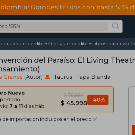
olombia: Grandes títulos con hasta 55% 
portados imperdibles
Ofertas imperdibles
Libros con envío R
nvención del Paraíso: El Living Theatr
nsamiento)
s Granés
(Autor)
·
Taurus
· Tapa Blanda
bro Nuevo
$ 76.664
-40%
portado
$ 45.998
vío:
7 a 11
días háb.
s de importación incluídos en el precio ✅