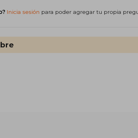
o?
Inicia sesión
para poder agregar tu propia preg
ibre