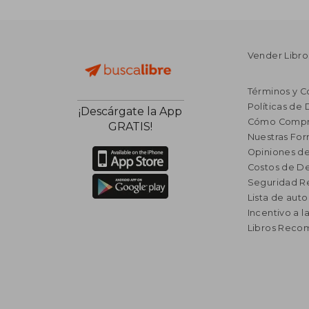
Vender Libro
Términos y C
Políticas de
¡Descárgate la App
Cómo Compr
GRATIS!
Nuestras Fo
Opiniones de
Costos de D
Seguridad R
Lista de auto
Incentivo a l
Libros Rec