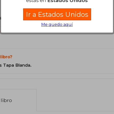
estás en
Estados Unidos
Ir a Estados Unidos
son Originales.
Me quedo aquí
?
libro?
s Tapa Blanda.
libro