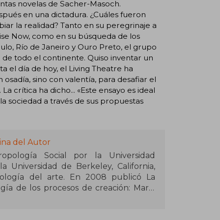
ulentas novelas de Sacher-Masoch.
spués en una dictadura. ¿Cuáles fueron
biar la realidad? Tanto en su peregrinaje a
dise Now, como en su búsqueda de los
ulo, Río de Janeiro y Ouro Preto, el grupo
 de todo el continente. Quiso inventar un
a el día de hoy, el Living Theatre ha
osadía, sino con valentía, para desafiar el
La crítica ha dicho... «Este ensayo es ideal
la sociedad a través de sus propuestas
ina del Autor
opología Social por la Universidad
 Universidad de Berkeley, California,
pología del arte. En 2008 publicó La
gía de los procesos de creación: Mario
o. Sus ensayos han sido traducidos al
en distintas recopilaciones. Desde 2006