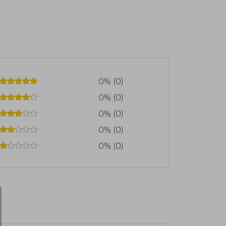
ta y desde 2010 publica ensayos sobre
l diario O Estado de S. Paulo. Ha dado
universidades e instituciones culturales
 publicó El puño invisible, por el cual
yo Isabel Polanco.
0% (0)
0% (0)
0% (0)
0% (0)
0% (0)