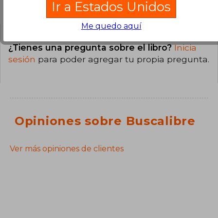
Preguntas y respuestas sobre el libro
Ir a Estados Unidos
Me quedo aquí
¿Tienes una pregunta sobre el libro?
Inicia
sesión
para poder agregar tu propia pregunta.
Opiniones sobre Buscalibre
Ver más opiniones de clientes