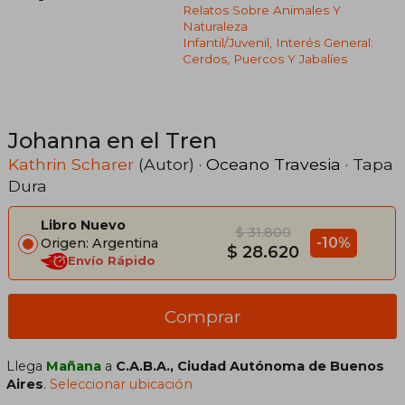
Relatos Sobre Animales Y
Naturaleza
Infantil/juvenil, Interés General:
Cerdos, Puercos Y Jabalíes
Johanna en el Tren
Kathrin Scharer
(Autor) ·
Oceano Travesia
· Tapa
Dura
Libro Nuevo
$ 31.800
-10%
Origen: Argentina
$ 28.620
Envío Rápido
Comprar
Llega
Mañana
a
C.A.B.A., Ciudad Autónoma de Buenos
Aires
.
Seleccionar ubicación