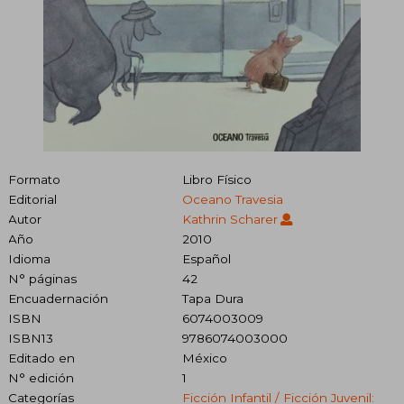
Formato
Libro Físico
Editorial
Oceano Travesia
Autor
Kathrin Scharer
Año
2010
Idioma
Español
N° páginas
42
Encuadernación
Tapa Dura
ISBN
6074003009
ISBN13
9786074003000
Editado en
México
N° edición
1
Categorías
Ficción Infantil / Ficción Juvenil: