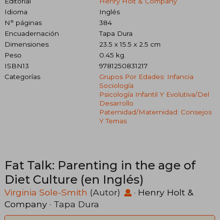
Editorial
Henry Holt & Company
Idioma
Inglés
N° páginas
384
Encuadernación
Tapa Dura
Dimensiones
23.5 x 15.5 x 2.5 cm
Peso
0.45 kg.
ISBN13
9781250831217
Categorías
Grupos Por Edades: Infancia
Sociología
Psicología Infantil Y Evolutiva/del
Desarrollo
Paternidad/maternidad: Consejos
Y Temas
Fat Talk: Parenting in the age of
Diet Culture (en Inglés)
Virginia Sole-Smith
(Autor)
·
Henry Holt &
Company
· Tapa Dura