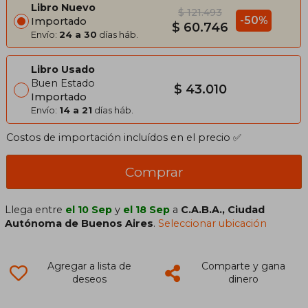
Libro Nuevo
$ 121.493
-50%
Importado
$ 60.746
Envío:
24 a 30
días háb.
Libro Usado
Buen Estado
$ 43.010
Importado
Envío:
14 a 21
días háb.
Costos de importación incluídos en el precio ✅
Comprar
Llega entre
el 10 Sep
y
el 18 Sep
a
C.A.B.A., Ciudad
Autónoma de Buenos Aires
.
Seleccionar ubicación
Agregar a lista de
Comparte y gana
deseos
dinero