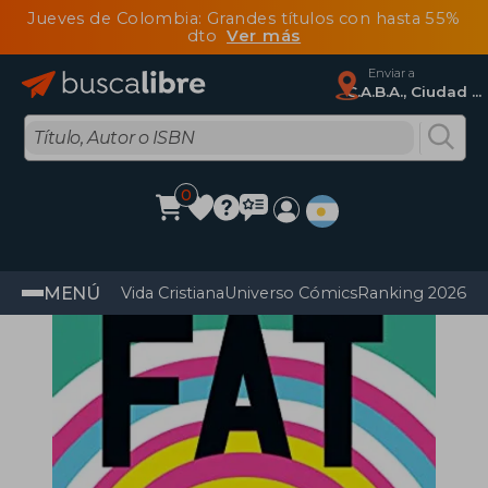
Jueves de Colombia: Grandes títulos con hasta 55%
dto
Ver más
Enviar a
C.A.B.A., Ciudad Autónoma De Buenos Aires
0
MENÚ
Vida Cristiana
Universo Cómics
Ranking 2026
Im