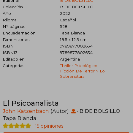
Editorial
B DE BOLSILLO
Colección
B DE BOLSILLO
Año
2022
Idioma
Español
N° páginas
528
Encuadernación
Tapa Blanda
Dimensiones
18.5 x 12.5 cm
ISBN
9789877802634
ISBN13
9789877802634
Editado en
Argentina
Categorías
Thriller Psicológico
Ficción De Terror Y Lo
Sobrenatural
El Psicoanalista
John Katzenbach
(Autor)
·
B DE BOLSILLO
·
Tapa Blanda
15 opiniones