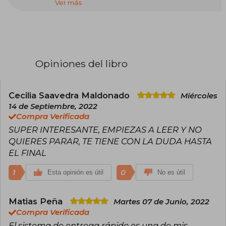
Ver más
novelas han sido adaptadas al cine y a la
televisión. Posee también una larga trayectoria
como periodista en temas judiciales. Después
del éxito de su novela El psicoanalista (más de
un millón y medio de ejemplares vendidos), su
secuela, Jaque al psicoanalista, va por el mismo
camino con más 150.000 ejemplares vendidos
Opiniones del libro
desde su publicación.
Cecilia Saavedra Maldonado
Miércoles
14 de Septiembre, 2022
Compra Verificada
SUPER INTERESANTE, EMPIEZAS A LEER Y NO
QUIERES PARAR, TE TIENE CON LA DUDA HASTA
EL FINAL
1
0
Esta opinión es útil
No es útil
Matias Peña
Martes 07 de Junio, 2022
Compra Verificada
El sistema de entrega rápido es una de mis