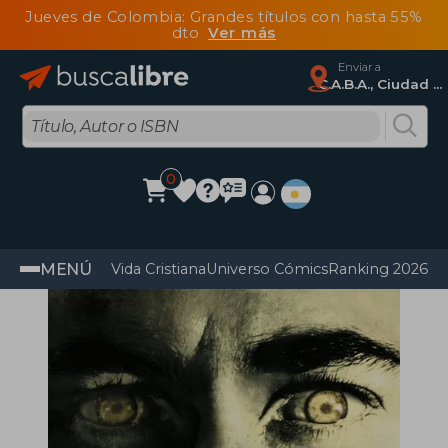
Jueves de Colombia: Grandes títulos con hasta 55%
dto
Ver más
Enviar a
C.A.B.A., Ciudad Autónoma De Buenos Aires
0
MENÚ
Vida Cristiana
Universo Cómics
Ranking 2026
Im