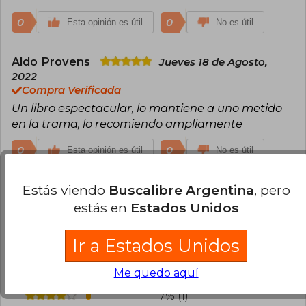
0
0
Esta opinión es útil
No es útil
Aldo Provens
Jueves 18 de Agosto,
2022
Compra Verificada
Un libro espectacular, lo mantiene a uno metido
en la trama, lo recomiendo ampliamente
0
0
Esta opinión es útil
No es útil
Estás viendo
Buscalibre Argentina
, pero
Cargar más opiniones del libro
estás en
Estados Unidos
¿Leíste este libro?
Inicia sesión
para poder
agregar tu propia evaluación
.
Ir a Estados Unidos
Me quedo aquí
87% (13)
7% (1)