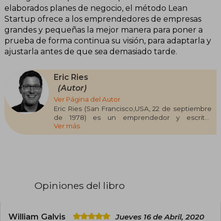
elaborados planes de negocio, el método Lean
Startup ofrece a los emprendedores de empresas
grandes y pequeñas la mejor manera para poner a
prueba de forma continua su visión, para adaptarla y
ajustarla antes de que sea demasiado tarde.
Eric Ries
(Autor)
Ver Página del Autor
Eric Ries (San Francisco,USA, 22 de septiembre
de 1978) es un emprendedor y escritor
Ver más
estadounidense, pionero del movimiento Lean
Startup. Tras graduarse en Yale y cofundar
Catalyst Recruiting, desarrolló un enfoque
innovador para la gestión de startups. Es autor
de los influyentes libros The Lean Startup y The
Startup Way, referencia global para
emprendedores y empresas que buscan
Opiniones del libro
innovar con agilidad.
William Galvis
Jueves 16 de Abril, 2020