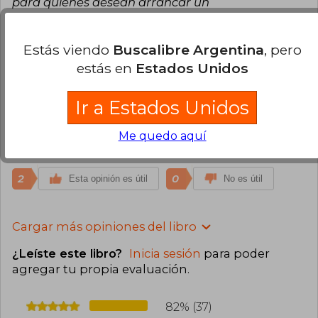
para quienes desean arrancar un
emprendimiento!
2
0
Esta opinión es útil
No es útil
Estás viendo
Buscalibre Argentina
, pero
estás en
Estados Unidos
Paola Otarola
Lunes 05 de Octubre,
2020
Ir a Estados Unidos
Compra Verificada
Un indispensable para los que trabajamos en
Me quedo aquí
innovación.
2
0
Esta opinión es útil
No es útil
Cargar más opiniones del libro
¿Leíste este libro?
Inicia sesión
para poder
agregar tu propia evaluación
.
82% (37)