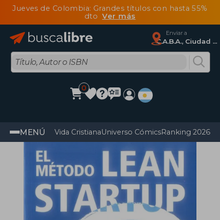
Jueves de Colombia: Grandes títulos con hasta 55%
dto
Ver más
Enviar a
C.A.B.A., Ciudad Autónoma De Buenos Aires
0
MENÚ
Vida Cristiana
Universo Cómics
Ranking 2026
Im