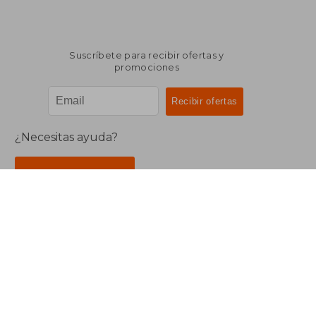
Suscríbete para recibir ofertas y
promociones
¿Necesitas ayuda?
Ir a Centro de Soporte
Buscalibre Argentina
Derechos Reservados.