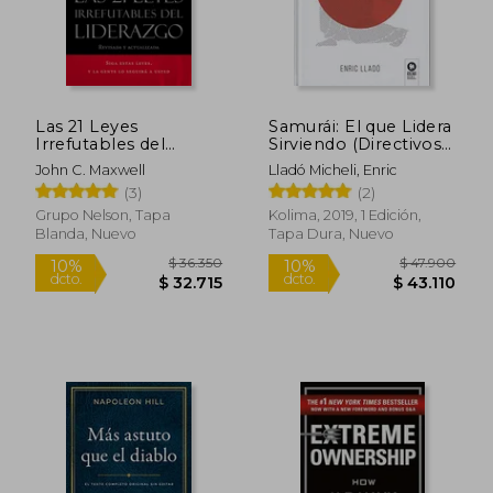
Las 21 Leyes
Samurái: El que Lidera
$ 119.053
$ 49.9
50%
10%
Irrefutables del
Sirviendo (Directivos y
dcto.
dcto.
$ 59.526
$ 44.9
Liderazgo: Siga Estas
Líderes)
John C. Maxwell
Lladó Micheli, Enric
Leyes, y la Gente lo
(3)
(2)
Seguirá a Usted
Grupo Nelson, Tapa
Kolima, 2019, 1 Edición,
Blanda, Nuevo
Tapa Dura, Nuevo