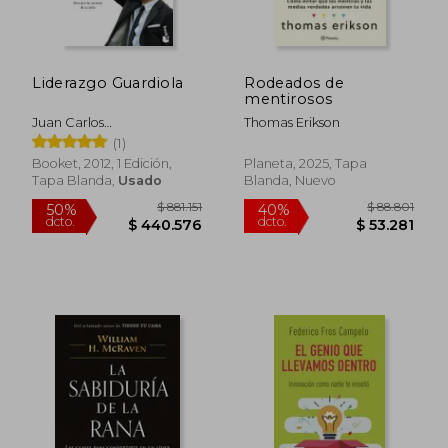
Liderazgo Guardiola
Rodeados de
mentirosos
Juan Carlos
Thomas Erikson
Cubeiro,Leonor Gallardo
(1)
Booket, 2012, 1 Edición,
Planeta, 2025, Tapa
Tapa Blanda,
Usado
Blanda, Nuevo
$ 44.599
$ 34.5
10%
10%
dcto.
dcto.
$ 40.139
$ 31.0