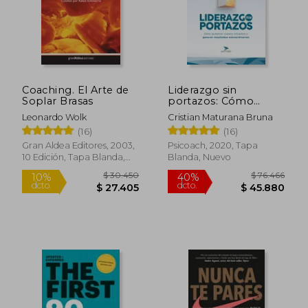
$ 99.168
$ 32.9
50%
dcto.
$ 49.584
$ 32.0
Coaching. El Arte de
Liderazgo sin
Soplar Brasas
portazos: Cómo
aumentar nuestra
Leonardo Wolk
Cristian Maturana Bruna
influencia y generar
(16)
(16)
resultados
extraordinarios
Gran Aldea Editores, 2003,
Psicoach, 2020, Tapa
10 Edición, Tapa Blanda,
Blanda, Nuevo
Nuevo