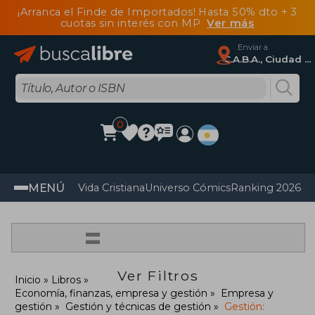
¡Arranca el Finde de Importados! Hasta 50% dto + 3
cuotas sin interés con MP
Ver más
Enviar a
C.A.B.A., Ciudad Autónoma De Buenos Aires
0
MENÚ
Vida Cristiana
Universo Cómics
Ranking 2026
Im
=
Ver Filtros
Inicio
Libros
Economía, finanzas, empresa y gestión
Empresa y
gestión
Gestión y técnicas de gestión
Gestión: