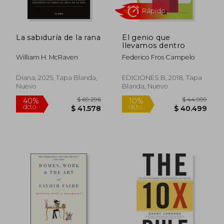
La sabiduría de la rana
El genio que
llevamos dentro
William H. McRaven
Federico Fros Campelo
Diana, 2025, Tapa Blanda,
EDICIONES B, 2018, Tapa
Nuevo
Blanda, Nuevo
$ 881.151
$ 88.8
50%
40%
dcto.
dcto.
$ 440.576
$ 53.2