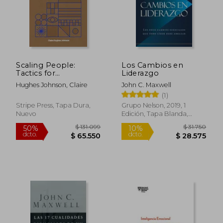
Scaling People:
Los Cambios en
Tactics for
Liderazgo
$ 173.136
$ 97.9
50%
50%
Management and
dcto.
dcto.
$ 86.568
$ 48.9
Hughes Johnson, Claire
John C. Maxwell
Company Building
(1)
(en Inglés)
Stripe Press, Tapa Dura,
Grupo Nelson, 2019, 1
Nuevo
Edición, Tapa Blanda,
Nuevo