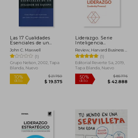
Las 17 Cualidades
Liderazgo. Serie
Esenciales de un
Inteligencia
Jugador de Equipo
Emocional Hbr:
John C. Maxwell
Review, Harvard Business ;
Leadership Presence
Trabal, Betty
(1)
(1)
$ 154.984
$ 97.8
50%
50%
Grupo Nelson, 2002, Tapa
Editorial Reverte Sa, 2019,
dcto.
dcto.
$ 77.492
$ 48.9
Blanda, Nuevo
Tapa Blanda, Nuevo