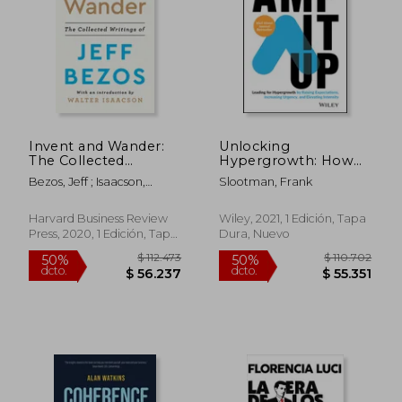
dcto.
dcto.
$ 64.111
$ 86.1
Invent and Wander:
Unlocking
The Collected
Hypergrowth: How
Writings of Jeff
to Lead a High–
Bezos, Jeff ; Isaacson,
Slootman, Frank
Bezos, with an
Growth Tech
Walter
Introduction by
Company (en Inglés)
Walter Isaacson (en
Harvard Business Review
Wiley, 2021, 1 Edición, Tapa
Inglés)
Press, 2020, 1 Edición, Tapa
Dura, Nuevo
Dura, Nuevo