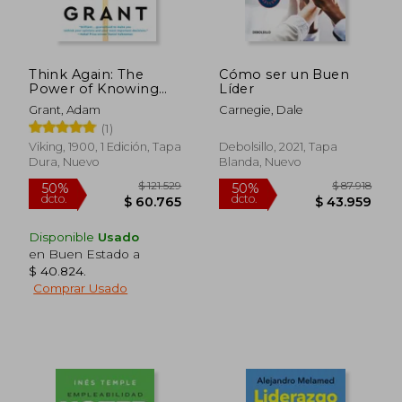
Think Again: The
Cómo ser un Buen
Power of Knowing
Líder
What You Don't
Grant, Adam
Carnegie, Dale
Know (en Inglés)
(1)
Viking, 1900, 1 Edición, Tapa
Debolsillo, 2021, Tapa
Dura, Nuevo
Blanda, Nuevo
Disponible
Usado
en Buen Estado a
$ 40.824
.
Comprar Usado
$ 93.595
$ 95.9
50%
50%
dcto.
dcto.
$ 46.798
$ 47.9