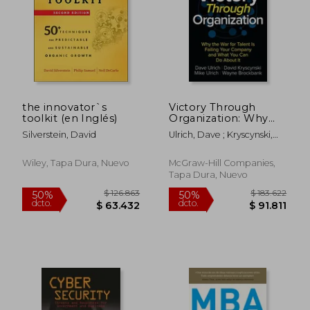
the innovator`s
Victory Through
toolkit (en Inglés)
Organization: Why
the War for Talent is
Silverstein, David
Ulrich, Dave ; Kryscynski,
Failing Your Company
David ; Brockbank, Wayne
and What You Can Do
About It (en Inglés)
Wiley, Tapa Dura, Nuevo
McGraw-Hill Companies,
Tapa Dura, Nuevo
$ 103.476
$ 103.7
50%
50%
dcto.
dcto.
$ 51.738
$ 51.8