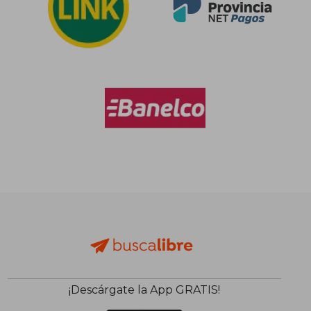
$ 62.350
$ 11.9
10%
10%
dcto.
dcto.
$ 56.115
$ 10.7
¡Descárgate la App GRATIS!