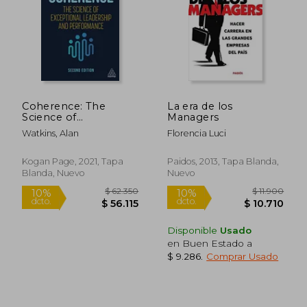
$ 121.529
$ 87.9
50%
50%
dcto.
dcto.
$ 60.765
$ 43.9
Coherence: The
La era de los
Science of
Managers
Exceptional
Watkins, Alan
Florencia Luci
Leadership and
Performance (en
Inglés)
Kogan Page, 2021, Tapa
Paidos, 2013, Tapa Blanda,
Blanda, Nuevo
Nuevo
Disponible
Usado
en Buen Estado a
$ 9.286
.
Comprar Usado
Rápido