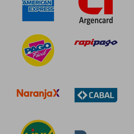
$ 112.473
$ 110.7
50%
50%
dcto.
dcto.
$ 56.237
$ 55.3