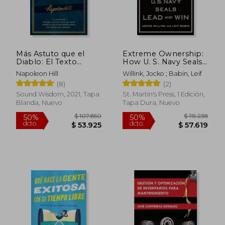
Más Astuto que el
Extreme Ownership:
Diablo: El Texto
How U. S. Navy Seals
Completo Original
Lead and win (en
Napoleon Hill
Willink, Jocko ; Babin, Leif
sin Editar; El Autor de
Inglés)
$ 36.350
$ 47.9
(8)
(2)
10%
10%
Piense y Hágase Rico,
dcto.
dcto.
$ 32.715
$ 43.1
el Libro Sobre el
Sound Wisdom, 2021, Tapa
St. Martin's Press, 1 Edición,
Éxito de Mayor Venta
Blanda, Nuevo
Tapa Dura, Nuevo