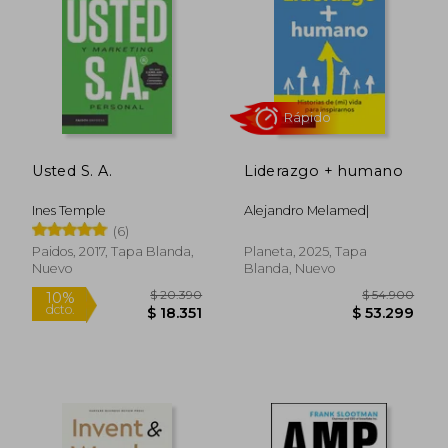
Usted S. A.
Liderazgo + humano
Ines Temple
Alejandro Melamed|
(6)
Rápido
Paidos, 2017, Tapa Blanda,
Planeta, 2025, Tapa
Nuevo
Blanda, Nuevo
$ 128.222
$ 95.7
50%
10%