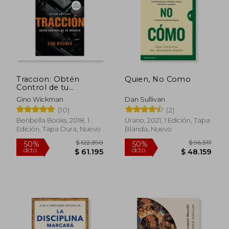
Traccion: Obtén
Quien, No Como
Control de tu
Negocio
Gino Wickman
Dan Sullivan
(10)
(2)
Benbella Books, 2018, 1
Urano, 2021, 1 Edición, Tapa
Edición, Tapa Dura, Nuevo
Blanda, Nuevo
$ 122.390
$ 96.3
50%
50%
dcto.
dcto.
$ 61.195
$ 48.1