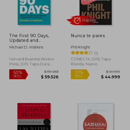
$ 30.450
$ 76.4
10%
40%
dcto.
dcto.
$ 27.405
$ 45.8
The First 90 Days,
Nunca te pares
Updated and
Expanded: Proven
Michael D. Watkins
Phil Knight
Strategies for Getting
(1)
Up to Speed Faster
and Smarter (en
Harvard Business Review
CONECTA, 2016, Tapa
Inglés)
Press, 2013, Tapa Dura,
Blanda, Nuevo
Nuevo
Rápido