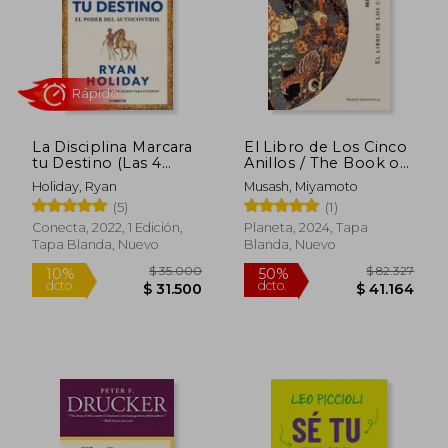
La Disciplina Marcara
El Libro de Los Cinco
tu Destino (Las 4
Anillos / The Book of
Virtudes Estoicas 2)
Five Rings
Holiday, Ryan
Musash, Miyamoto
(5)
(1)
Conecta, 2022, 1 Edición,
Planeta, 2024, Tapa
Tapa Blanda, Nuevo
Blanda, Nuevo
Rápido