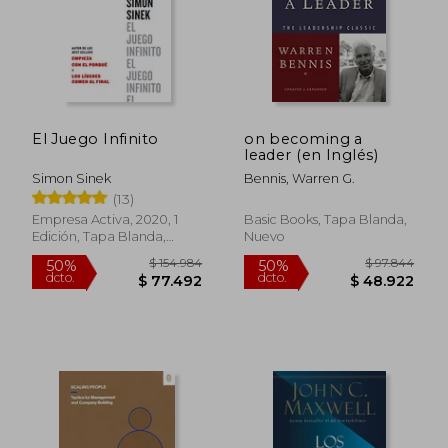
$ 126.863
$ 183.6
50%
50%
dcto.
dcto.
$ 63.432
$ 91.8
El Juego Infinito
on becoming a
leader (en Inglés)
Simon Sinek
Bennis, Warren G.
(13)
Empresa Activa, 2020, 1
Basic Books, Tapa Blanda,
Edición, Tapa Blanda,
Nuevo
Usado