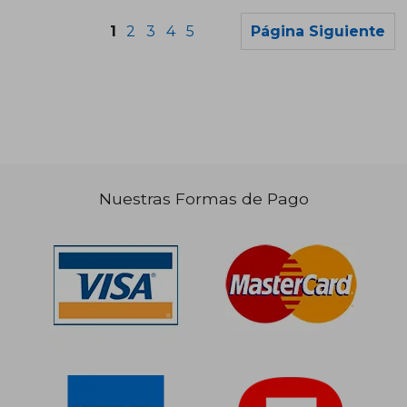
1
2
3
4
5
Página Siguiente
$ 20.390
$ 54.9
10%
dcto.
$ 18.351
$ 53.2
Nuestras Formas de Pago