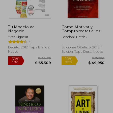
Tu Modelo de
Como Motivar y
Negocio
Comprometer a los
Empleados
Yves Pigneur
Lencioni, Patrick
(9)
Deusto, 2012, Tapa Blanda,
Ediciones Obelisco, 2018, 1
Nuevo
Edición, Tapa Dura, Nuevo
$ 21.750
$ 85.7
10%
50%
dcto.
dcto.
$ 19.575
$ 42.8