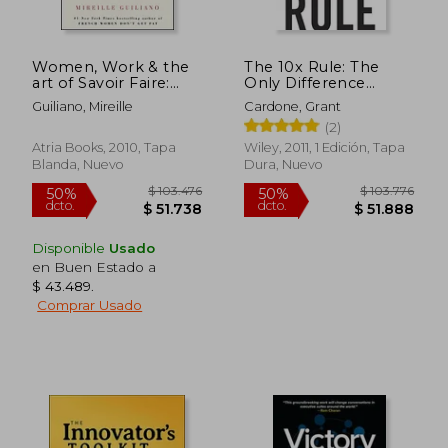
Women, Work & the
The 10x Rule: The
art of Savoir Faire:
Only Difference
Business Sense &
Between Success and
Guiliano, Mireille
Cardone, Grant
Sensibility (en Inglés)
Failure (en Inglés)
(2)
Atria Books, 2010, Tapa
Wiley, 2011, 1 Edición, Tapa
Blanda, Nuevo
Dura, Nuevo
Rápido
Disponible
Usado
en Buen Estado a
$ 43.489
.
Comprar Usado
$ 69.296
$ 44.9
40%
10%
dcto.
dcto.
$ 41.578
$ 40.4