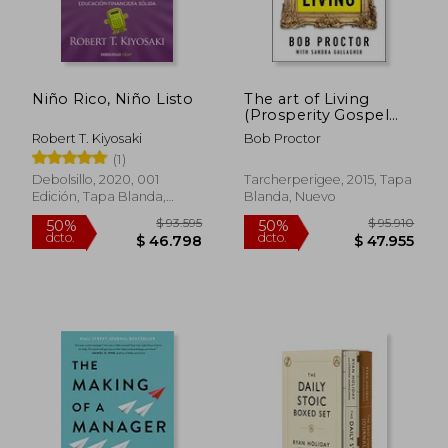
Niño Rico, Niño Listo
The art of Living
(Prosperity Gospel
Series) (en Inglés)
Robert T. Kiyosaki
Bob Proctor
(1)
Debolsillo, 2020, 001
Tarcherperigee, 2015, Tapa
Edición, Tapa Blanda,
Blanda, Nuevo
Nuevo
$ 130.532
$ 116.
50%
50%
dcto.
dcto.
$ 65.266
$ 58.2