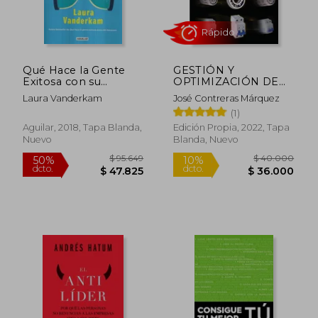
Qué Hace la Gente
GESTIÓN Y
Exitosa con su
OPTIMIZACIÓN DE
Tiempo Libre:
INVENTARIOS PARA
Laura Vanderkam
José Contreras Márquez
Siéntete Menos
MANTENIMIENTO
(1)
Ocupado y Logra
Más!
Aguilar, 2018, Tapa Blanda,
Edición Propia, 2022, Tapa
Nuevo
Blanda, Nuevo
$ 107.850
$ 115.
50%
50%
dcto.
dcto.
$ 53.925
$ 57.6