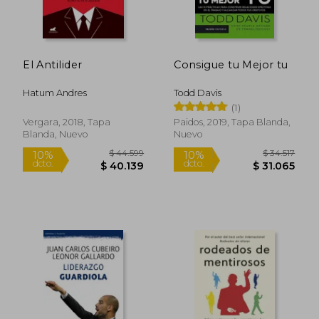
Rápido
El Antilider
Consigue tu Mejor tu
Hatum Andres
Todd Davis
(1)
Vergara, 2018, Tapa
Paidos, 2019, Tapa Blanda,
Blanda, Nuevo
Nuevo
$ 95.649
$ 40.0
50%
10%
dcto.
dcto.
$ 47.825
$ 36.0