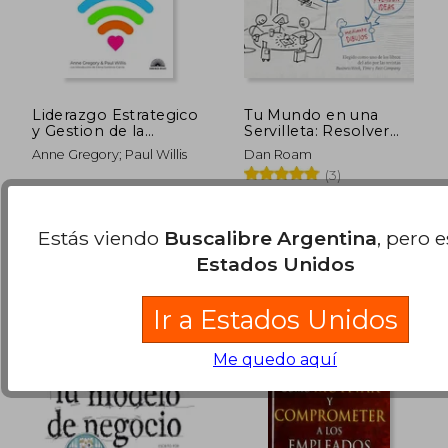
Liderazgo Estrategico
Tu Mundo en una
y Gestion de la
Servilleta: Resolver
Comunicacion
Problemas y Vender
Anne Gregory; Paul Willis
Dan Roam
Ideas Mediante
(3)
Dibujos
Ediciones Universidad De
Distribuciones Agapea -
Navarra, 2019, 1 Edición,
Libros Urgentes, 2017, 14
Tapa Blanda, Nuevo
Edición, Tapa Blanda,
$ 131.099
$ 31.7
Estás viendo
Buscalibre Argentina
, pero 
50%
10%
Nuevo
dcto.
dcto.
$ 65.550
$ 28.5
Estados Unidos
Ir a Estados Unidos
Me quedo aquí