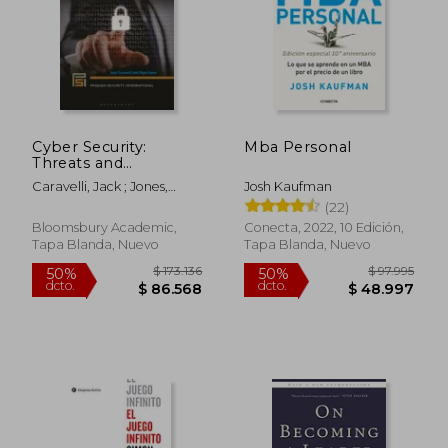
Cyber Security:
Mba Personal
Threats and
Responses for
Caravelli, Jack ; Jones,
Josh Kaufman
Government and
Nigel
(22)
Business (en Inglés)
Bloomsbury Academic,
Conecta, 2022, 10 Edición,
Tapa Blanda, Nuevo
Tapa Blanda, Nuevo