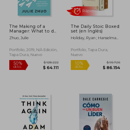
The Making of a
The Daily Stoic Boxed
Manager: What to do
set (en Inglés)
When Everyone
Zhuo, Julie
Holiday, Ryan ; Hanselman,
Looks to you (en
Stephen
Inglés)
Portfolio, 2019, N/A Edición,
Portfolio, Tapa Dura,
Tapa Dura, Nuevo
Nuevo
$ 130.619
$ 55.5
50%
10%
dcto.
dcto.
$ 65.309
$ 49.9