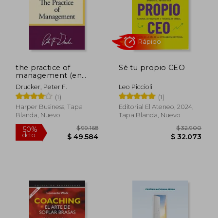
$ 35.000
$ 82.3
10%
50%
dcto.
dcto.
$ 31.500
$ 41.1
the practice of
Sé tu propio CEO
management (en
Inglés)
Drucker, Peter F.
Leo Piccioli
(1)
(1)
Harper Business, Tapa
Editorial El Ateneo, 2024,
Blanda, Nuevo
Tapa Blanda, Nuevo
Rápido