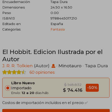
Encuadernación
Tapa Dura
Dimensiones
24.50 x 16.50
Peso
0.00
ISBN13
9788445017210
Editado en
España
Categorías
Fantasía
El Hobbit. Edicion Ilustrada por el
Autor
J. R. R. Tolkien
(Autor)
·
Minotauro
· Tapa Dura
60 opiniones
Libro Nuevo
$ 148.832
-50%
Importado
$ 74.416
Envío:
12 a 20
días háb.
Costos de importación incluídos en el precio ✅