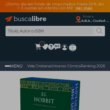
¡Último día del Finde de Importados! Hasta 50% dto
+ 3 cuotas sin interés con MP
Ver más
Enviar a
C.A.B.A., Ciudad Autónoma De Buenos Aires
0
MENÚ
Vida Cristiana
Universo Cómics
Ranking 2026
Im