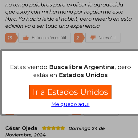
no tengo palabras para explicar lo agradecida
que estoy con mi hermano por regalarme este
libro. Ya había leído el hobbit, pero releerlo en esta
edición va a ser toda una experiencia
15
2
Esta opinión es útil
No es útil
Kevin Silva
Sábado 15 de Febrero, 2025
Compra Verificada
Estás viendo
Buscalibre Argentina
, pero
Llegó en tiempo y forma. Buscalibre ofreció un
estás en
Estados Unidos
servicio comprometido, pero la empresa
tercerizada (Moova) que envió el libro en mi país
Ir a Estados Unidos
dejó que desear en su profesionalidad y en
tiempos de entrega.
Me quedo aquí
9
2
Esta opinión es útil
No es útil
César Ojeda
Domingo 24 de
Noviembre, 2024