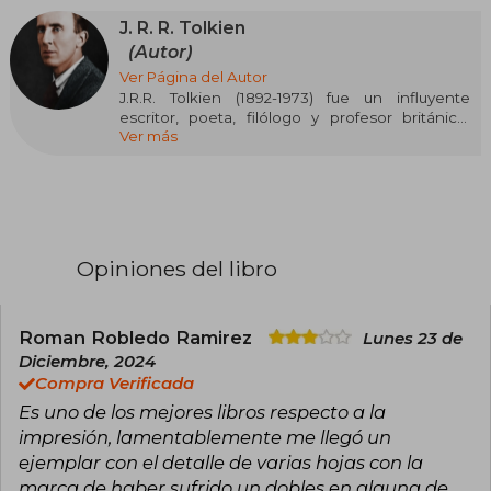
J. R. R. Tolkien
(Autor)
Ver Página del Autor
J.R.R. Tolkien (1892-1973) fue un influyente
escritor, poeta, filólogo y profesor británico,
Ver más
célebre por sus obras de fantasía heroica. Entre
sus creaciones más destacadas se encuentran
“El hobbit”, “El Señor de los Anillos” (trilogía
épica) y “El Silmarillion”, que exploran el mundo
de la Tierra Media.
Profesor en la Universidad de Oxford y miembro
Opiniones del libro
del grupo literario los Inklings (con C.S. Lewis),
Tolkien fue nombrado Comendador de la Orden
del Imperio Británico en 1972. Su obra ha
marcado un hito en la literatura fantástica.
Roman Robledo Ramirez
Lunes 23 de
Diciembre, 2024
Compra Verificada
Es uno de los mejores libros respecto a la
impresión, lamentablemente me llegó un
ejemplar con el detalle de varias hojas con la
marca de haber sufrido un dobles en alguna de