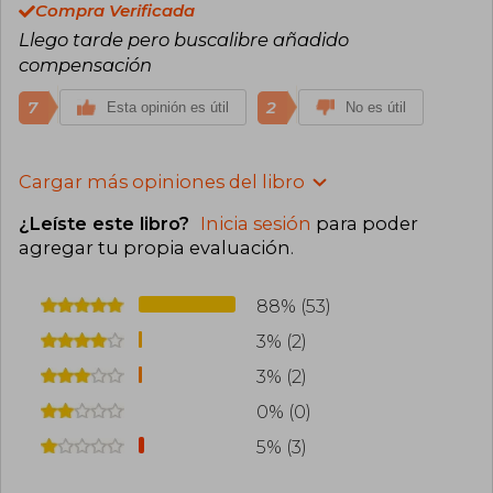
Compra Verificada
Llego tarde pero buscalibre añadido
compensación
7
2
Esta opinión es útil
No es útil
Cargar más opiniones del libro
¿Leíste este libro?
Inicia sesión
para poder
agregar tu propia evaluación
.
88% (53)
3% (2)
3% (2)
0% (0)
5% (3)