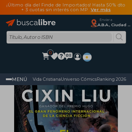
¡Último día del Finde de Importados! Hasta 50% dto
+ 3 cuotas sin interés con MP
Ver más
Enviar a
C.A.B.A., Ciudad Autónoma De Buenos Aires
0
MENÚ
Vida Cristiana
Universo Cómics
Ranking 2026
Im