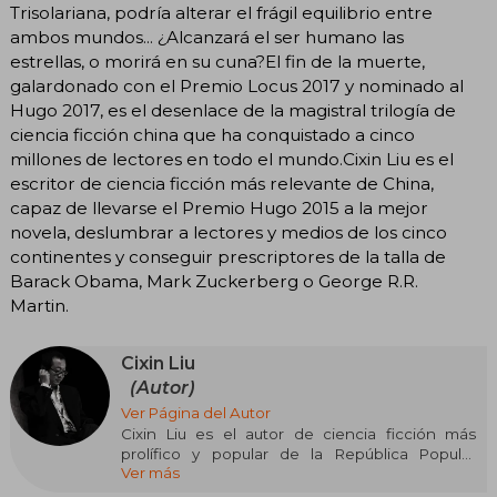
Trisolariana, podría alterar el frágil equilibrio entre
ambos mundos... ¿Alcanzará el ser humano las
estrellas, o morirá en su cuna?El fin de la muerte,
galardonado con el Premio Locus 2017 y nominado al
Hugo 2017, es el desenlace de la magistral trilogía de
ciencia ficción china que ha conquistado a cinco
millones de lectores en todo el mundo.Cixin Liu es el
escritor de ciencia ficción más relevante de China,
capaz de llevarse el Premio Hugo 2015 a la mejor
novela, deslumbrar a lectores y medios de los cinco
continentes y conseguir prescriptores de la talla de
Barack Obama, Mark Zuckerberg o George R.R.
Martin.
Cixin Liu
(Autor)
Ver Página del Autor
Cixin Liu es el autor de ciencia ficción más
prolífico y popular de la República Popular
Ver más
China. Liu ha sido galardonado ocho veces con
el Galaxy Award (el equivalente en su país al