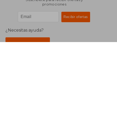
promociones
¿Necesitas ayuda?
Ir a Centro de Soporte
Buscalibre Argentina
Derechos Reservados.
Buscalibre Argentina
|
Buscalibre Chile
|
Buscalibre
Colombia
|
Buscalibre Ecuador
|
Buscalibre España
|
Buscalibre Uruguay
|
Buscalibre México
|
Buscalibre
Perú
|
Buscalibre Estados Unidos
|
Buscalibre Otros
Países
|
Bookdelivery Reino Unido