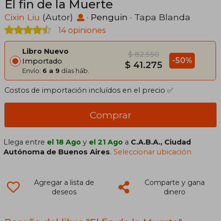
El fin de la Muerte
Cixin Liu
(Autor)
·
Penguin
· Tapa Blanda
14 opiniones
Libro Nuevo
$ 82.550
-50%
Importado
$ 41.275
Envío:
6 a 9
días háb.
Costos de importación incluídos en el precio ✅
Comprar
Llega entre
el 18 Ago
y
el 21 Ago
a
C.A.B.A., Ciudad
Autónoma de Buenos Aires
.
Seleccionar ubicación
Agregar a lista de
Comparte y gana
deseos
dinero