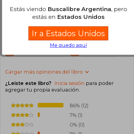
0
0
Esta opinión es útil
No es útil
Estás viendo
Buscalibre Argentina
, pero
estás en
Estados Unidos
Diego Tique
Miércoles 31 de Julio, 2024
Compra Verificada
Ir a Estados Unidos
Excelente,espero que pronto puedan publicar la
3a parte.
Me quedo aquí
0
0
Esta opinión es útil
No es útil
Cargar más opiniones del libro
¿Leíste este libro?
Inicia sesión
para poder
agregar tu propia evaluación
.
86% (12)
7% (1)
0% (0)