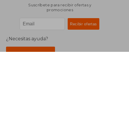
Suscríbete para recibir ofertas y
promociones
¿Necesitas ayuda?
Ir a Centro de Soporte
Buscalibre Argentina
Derechos Reservados.
Buscalibre Argentina
|
Buscalibre Chile
|
Buscalibre
Colombia
|
Buscalibre Ecuador
|
Buscalibre España
|
Buscalibre Uruguay
|
Buscalibre México
|
Buscalibre
Perú
|
Buscalibre Estados Unidos
|
Buscalibre Otros