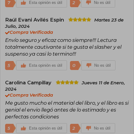
7
2
Esta opinión es útil
No es útil
Raúl Evani Avilés Espin
Martes 23 de
Julio, 2024
Compra Verificada
Envío seguro y eficaz como siempre!!! Lectura
totalmente cautivante si te gusta el slasher y el
suspenso ya casi lo termino!!!
5
0
Esta opinión es útil
No es útil
Carolina Campillay
Jueves 11 de Enero,
2024
Compra Verificada
Me gusto mucho el material del libro, y el libro es si
genial el envio llegó antes de lo estimado y es
perfectas condiciones
5
2
Esta opinión es útil
No es útil