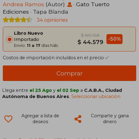
Andrea Ramos
(Autor)
·
Gato Tuerto
Ediciones
· Tapa Blanda
34 opiniones
Libro Nuevo
$ 89.158
-50%
Importado
$ 44.579
Envío:
11 a 17
días háb.
Costos de importación incluídos en el precio ✅
Comprar
Llega entre
el 25 Ago
y
el 02 Sep
a
C.A.B.A., Ciudad
Autónoma de Buenos Aires
.
Seleccionar ubicación
Agregar a lista de
Comparte y gana
deseos
dinero