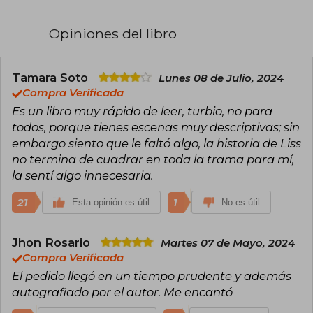
perturbadores. Además de "El Burdel de las
Parafilias", Andrea Ramos es autora de "Sadie",
una novela que aborda temas oscuros y
Opiniones del libro
misteriosos en un pequeño pueblo religioso. Su
estilo narrativo se caracteriza por descripciones
vívidas y explícitas. A lo largo de su carrera, ha
participado en entrevistas y eventos literarios,
Tamara Soto
Lunes 08 de Julio, 2024
compartiendo su perspectiva sobre la escritura
Compra Verificada
y el género de horror erótico.
Es un libro muy rápido de leer, turbio, no para
todos, porque tienes escenas muy descriptivas; sin
embargo siento que le faltó algo, la historia de Liss
no termina de cuadrar en toda la trama para mí,
la sentí algo innecesaria.
21
1
Esta opinión es útil
No es útil
Jhon Rosario
Martes 07 de Mayo, 2024
Compra Verificada
El pedido llegó en un tiempo prudente y además
autografiado por el autor. Me encantó