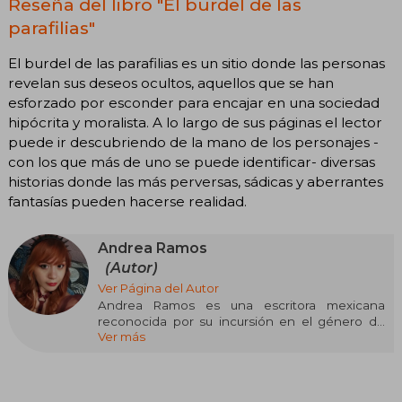
Reseña del libro "El burdel de las
parafilias"
El burdel de las parafilias es un sitio donde las personas
revelan sus deseos ocultos, aquellos que se han
esforzado por esconder para encajar en una sociedad
hipócrita y moralista. A lo largo de sus páginas el lector
puede ir descubriendo de la mano de los personajes -
con los que más de uno se puede identificar- diversas
historias donde las más perversas, sádicas y aberrantes
fantasías pueden hacerse realidad.
Andrea Ramos
(Autor)
Ver Página del Autor
Andrea Ramos es una escritora mexicana
reconocida por su incursión en el género de
Ver más
horror erótico. Su obra más destacada, "El
Burdel de las Parafilias" (2014), explora las
profundidades de los deseos humanos a través
de relatos que combinan erotismo y elementos