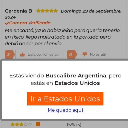
Gardenia B
Domingo 29 de Septiembre,
2024
Compra Verificada
Me encantó, ya lo había leído pero quería tenerlo
en físico, llego maltratado en la portada pero
debió de ser por el envio
3
0
Esta opinión es útil
No es útil
Cargar más opiniones del libro
Estás viendo
Buscalibre Argentina
, pero
estás en
Estados Unidos
¿Leíste este libro?
Inicia sesión
para poder
agregar tu propia evaluación
.
Ir a Estados Unidos
62% (21)
Me quedo aquí
21% (7)
15% (5)