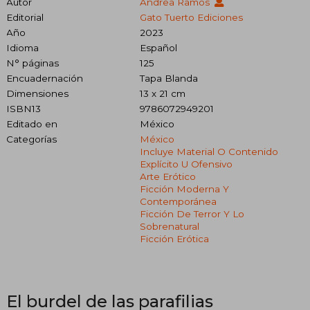
Autor
Andrea Ramos
Editorial
Gato Tuerto Ediciones
Año
2023
Idioma
Español
N° páginas
125
Encuadernación
Tapa Blanda
Dimensiones
13 x 21 cm
ISBN13
9786072949201
Editado en
México
Categorías
México
Incluye Material O Contenido
Explícito U Ofensivo
Arte Erótico
Ficción Moderna Y
Contemporánea
Ficción De Terror Y Lo
Sobrenatural
Ficción Erótica
El burdel de las parafilias