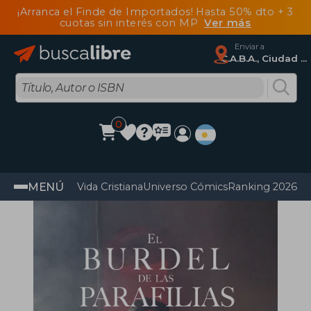
¡Arranca el Finde de Importados! Hasta 50% dto + 3
cuotas sin interés con MP
Ver más
Enviar a
C.A.B.A., Ciudad Autónoma De Buenos Aires
0
MENÚ
Vida Cristiana
Universo Cómics
Ranking 2026
Im