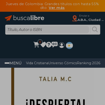
Jueves de Colombia: Grandes títulos con hasta 55%
dto
Ver más
Enviar a
C.A.B.A., Ciudad Autónoma De Buenos Aires
0
MENÚ
Vida Cristiana
Universo Cómics
Ranking 2026
Im