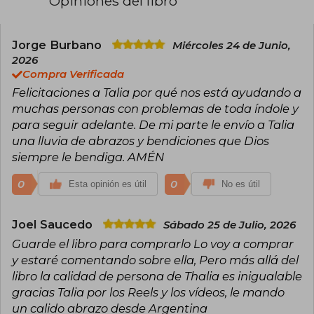
Opiniones del libro
A través de sus proyectos digitales, Talia MC
aborda temas relacionados con la autoestima,
la mentalidad, las experiencias de vida y la
Jorge Burbano
Miércoles 24 de Junio,
búsqueda de una mejor versión de uno mismo.
2026
También desarrolla el pódcast Despierta Tu
Compra Verificada
Mejor Versión con Talia, un espacio dedicado a
Felicitaciones a Talia por qué nos está ayudando a
conversaciones y reflexiones sobre bienestar
emocional, relaciones, aprendizaje personal y
muchas personas con problemas de toda índole y
crecimiento interior.
para seguir adelante. De mi parte le envío a Talia
una lluvia de abrazos y bendiciones que Dios
Su propuesta se centra en motivar a las
siempre le bendiga. AMÉN
personas a tomar conciencia de sus
capacidades, superar limitaciones internas y
avanzar hacia sus objetivos mediante cambios
0
0
Esta opinión es útil
No es útil
de actitud y hábitos positivos. Aunque existe
poca información pública sobre su formación
académica y trayectoria previa, su presencia en
Joel Saucedo
Sábado 25 de Julio, 2026
medios digitales y su trabajo como autora
Guarde el libro para comprarlo Lo voy a comprar
reflejan un enfoque orientado a la inspiración, la
transformación personal y la divulgación de
y estaré comentando sobre ella, Pero más allá del
herramientas para el desarrollo humano.
libro la calidad de persona de Thalia es inigualable
gracias Talia por los Reels y los vídeos, le mando
un calido abrazo desde Argentina