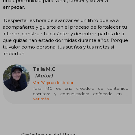
una oportunidad para sanar, crecer y volver a
empezar.
¡Despierta!, es hora de avanzar es un libro que va a
acompañarte y guiarte en el proceso de fortalecer tu
interior, construir tu carácter y descubrir partes de ti
que quizás han estado dormidas durante años. Porque
tu valor como persona, tus sueños y tus metas sí
importan
Talia M.C.
(Autor)
Ver Página del Autor
Talia MC es una creadora de contenido,
escritora y comunicadora enfocada en el
Ver más
crecimiento personal, la motivación y el
desarrollo emocional. Es conocida por su obra
Despierta Es Hora De Avanzar, en la que
comparte reflexiones orientadas a impulsar la
transformación personal, la superación de
obstáculos y la construcción de una vida con
mayor propósito.