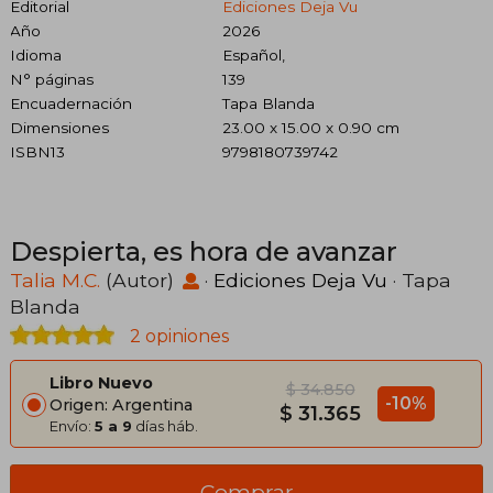
Editorial
Ediciones Deja Vu
Año
2026
Idioma
Español,
N° páginas
139
Encuadernación
Tapa Blanda
Dimensiones
23.00 x 15.00 x 0.90 cm
ISBN13
9798180739742
Despierta, es hora de avanzar
Talia M.C.
(Autor)
·
Ediciones Deja Vu
· Tapa
Blanda
2 opiniones
Libro Nuevo
$ 34.850
-10%
Origen: Argentina
$ 31.365
Envío:
5 a 9
días háb.
Comprar