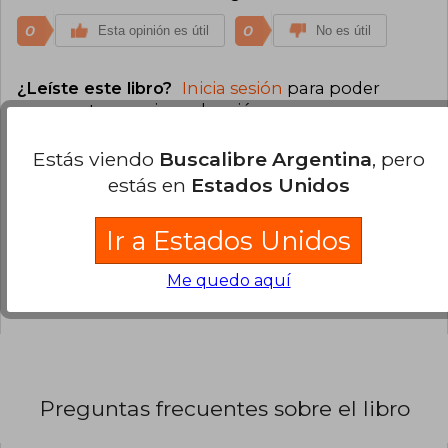
0
0
Esta opinión es útil
No es útil
¿Leíste este libro?
Inicia sesión
para poder
agregar tu propia evaluación
.
Estás viendo
Buscalibre Argentina
, pero
100% (2)
estás en
Estados Unidos
0% (0)
0% (0)
Ir a Estados Unidos
0% (0)
Me quedo aquí
0% (0)
Preguntas frecuentes sobre el libro