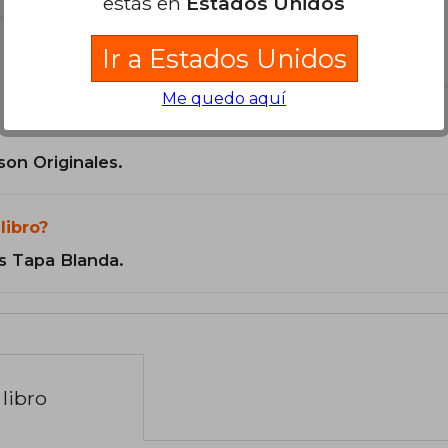
estás en
Estados Unidos
el libro
Ir a Estados Unidos
Me quedo aquí
son Originales.
libro?
s Tapa Blanda.
libro