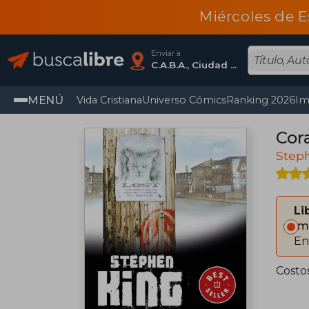
Miércoles de E
Enviar a
C.A.B.A., Ciudad Autónoma De Buenos Aires
MENÚ
Vida Cristiana
Universo Cómics
Ranking 2026
Im
Cor
Step
Li
Im
En
Costo