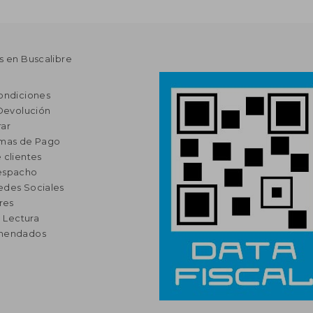
s en Buscalibre
ondiciones
 Devolución
ar
rmas de Pago
 clientes
espacho
edes Sociales
res
a Lectura
omendados