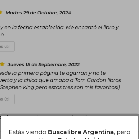
Martes 29 de Octubre, 2024
 y en la fecha establecida. Me encantó el libro y
o.
s útil
Jueves 15 de Septiembre, 2022
esde la primera página te agarran y no te
erta y la chica que amaba a Tom Gordon libros
tephen king pero estos tres son mis favoritos!)
s útil
poder agregar tu propia evaluación
.
Estás viendo
Buscalibre Argentina
, pero