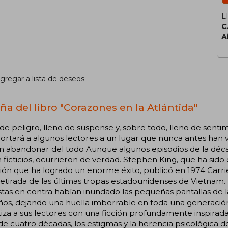
L
C
A
gregar a lista de deseos
ña del libro "Corazones en la Atlántida"
de peligro, lleno de suspense y, sobre todo, lleno de senti
ortará a algunos lectores a un lugar que nunca antes han vi
 abandonar del todo Aunque algunos episodios de la décad
 ficticios, ocurrieron de verdad. Stephen King, que ha sido 
sión que ha logrado un enorme éxito, publicó en 1974 Carrie
retirada de las últimas tropas estadounidenses de Vietnam.
tas en contra habían inundado las pequeñas pantallas de 
ños, dejando una huella imborrable en toda una generación
iza a sus lectores con una ficción profundamente inspirada e
de cuatro décadas, los estigmas y la herencia psicológica d