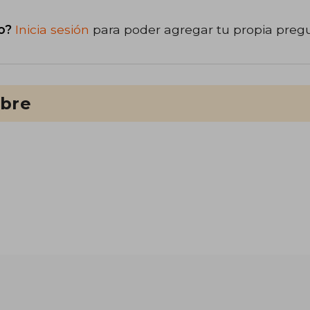
o?
Inicia sesión
para poder agregar tu propia preg
ibre