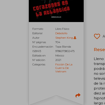
Formato
Libro Físico
Editorial
Debolsillo
A
Autor
Stephen King
N° páginas
704
Encuadernación
Tapa Blanda
Rese
ISBN13
9786073802475
Editado en
México
Lleno 
N° edición
2021
transp
Categorías
Ficción De La
Guerra De
podrán
Vietnam
no son
televi
de la 
protes
diez a
hipnot
largo 