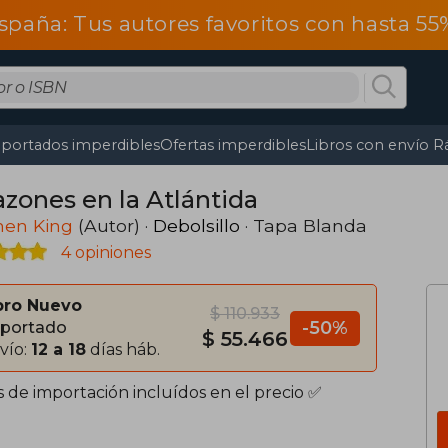
spaña: Tus autores favoritos con hasta 5
portados imperdibles
Ofertas imperdibles
Libros con envío R
azones en la Atlántida
hen King
(Autor) ·
Debolsillo
· Tapa Blanda
4 opiniones
bro Nuevo
$ 110.933
-50%
portado
$ 55.466
vío:
12 a 18
días háb.
s de importación incluídos en el precio ✅