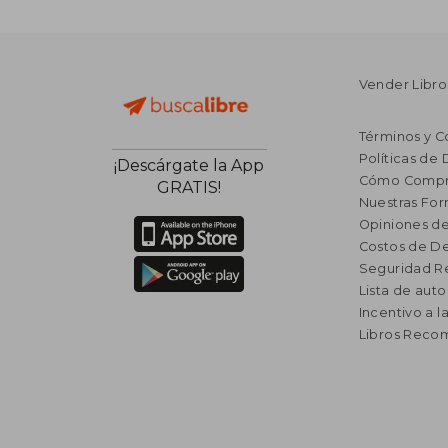
Vender Libro
Términos y C
Políticas de
¡Descárgate la App
Cómo Compr
GRATIS!
Nuestras Fo
Opiniones de
Costos de D
Seguridad R
Lista de auto
Incentivo a l
Libros Rec