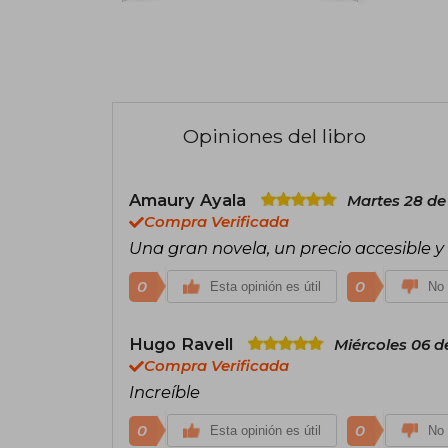
Opiniones del libro
Amaury Ayala
Martes 28 de
Compra Verificada
Una gran novela, un precio accesible y 
0
0
Esta opinión es útil
No 
Hugo Ravell
Miércoles 06 d
Compra Verificada
Increíble
0
0
Esta opinión es útil
No 