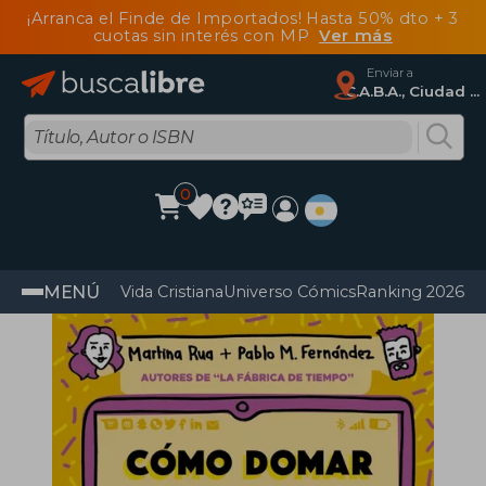
¡Arranca el Finde de Importados! Hasta 50% dto + 3
cuotas sin interés con MP
Ver más
Enviar a
C.A.B.A., Ciudad Autónoma De Buenos Aires
0
MENÚ
Vida Cristiana
Universo Cómics
Ranking 2026
Im