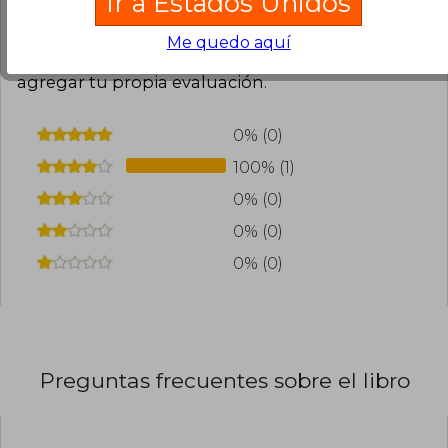
Ir a Estados Unidos
0
0
Esta opinión es útil
No es útil
Me quedo aquí
¿Leíste este libro?
Inicia sesión
para poder
agregar tu propia evaluación
.
0% (0)
100% (1)
0% (0)
0% (0)
0% (0)
Preguntas frecuentes sobre el libro