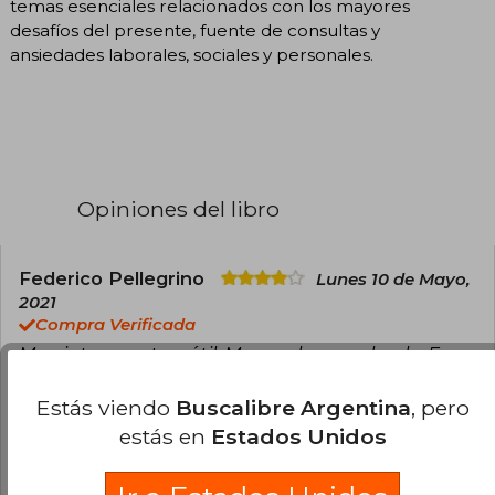
temas esenciales relacionados con los mayores
desafíos del presente, fuente de consultas y
ansiedades laborales, sociales y personales.
Opiniones del libro
Federico Pellegrino
Lunes 10 de Mayo,
2021
Compra Verificada
Muy interesante y útil. Merece la pena leerlo. En
algunos temas, los autores opinan con
contundencia sobre temas en los que no tienen
Estás viendo
Buscalibre Argentina
, pero
mucho respaldo, pero en general es una muy
estás en
Estados Unidos
buena lectura.