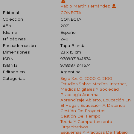
Pablo Martín Fernández
Editorial
CONECTA
Colección
CONECTA
Año
2021
Idioma
Español
N° páginas
240
Encuadernación
Tapa Blanda
Dimensiones
23 x 15 cm
ISBN
9789871941674
ISBN13
9789871941674
Editado en
Argentina
Categorías
Siglo Xxi: C. 2000-C. 2100
Estudios Sobre Medios: Internet,
Medios Digitales Y Sociedad
Psicología Anormal
Aprendizaje Abierto, Educación En
El Hogar, Educación A Distancia
Gestión De Proyectos
Gestión Del Tiempo
Teoría Y Comportamiento
Organizativos
Esquemas Y Prácticas De Trabajo