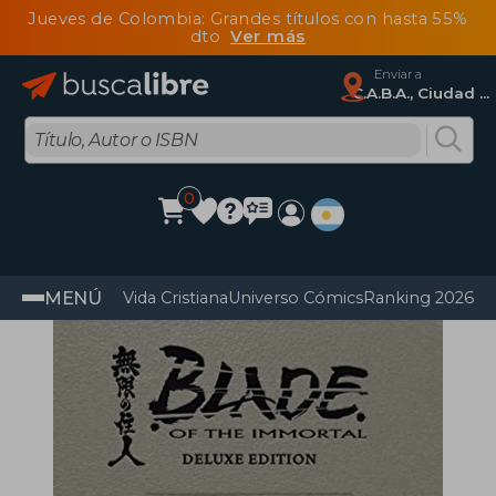
Jueves de Colombia: Grandes títulos con hasta 55%
dto
Ver más
Enviar a
C.A.B.A., Ciudad Autónoma De Buenos Aires
0
MENÚ
Vida Cristiana
Universo Cómics
Ranking 2026
Im