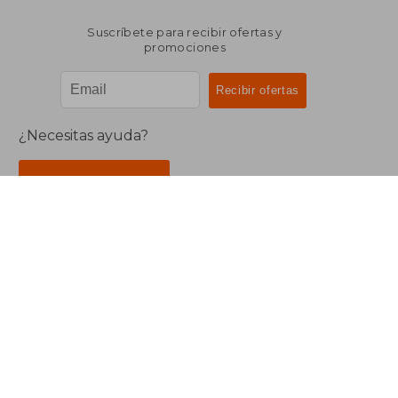
Suscríbete para recibir ofertas y
promociones
¿Necesitas ayuda?
Ir a Centro de Soporte
Buscalibre Argentina
Derechos Reservados.
Buscalibre Argentina
|
Buscalibre Chile
|
Buscalibre
Colombia
|
Buscalibre Ecuador
|
Buscalibre España
|
Buscalibre Uruguay
|
Buscalibre México
|
Buscalibre