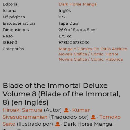
Editorial
Dark Horse Manga
Idioma
Inglés
N° páginas
672
Encuadernación
Tapa Dura
Dimensiones
26.0 x 18.4 x 4.8 cm
Peso
1.79 kg.
ISBN13
9781506733036
Categorías
Manga Y Cómics De Estilo Asiático
Novela Gráfica / Cómic: Horror
Novela Gráfica / Cómic: Histórica
Blade of the Immortal Deluxe
Volume 8 (Blade of the Immortal,
8) (en Inglés)
Hiroaki Samura
(Autor)
·
Kumar
Sivasubramanian
(Traducido por)
·
Tomoko
Saito
(Ilustrado por)
·
Dark Horse Manga
·