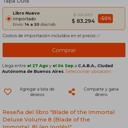
Tapa Dura
Libro Nuevo
$ 166.587
-50%
Importado
$ 83.294
Envío:
14 a 20
días háb.
Costos de importación incluídos en el precio ✅
Comprar
Llega entre
el 27 Ago
y
el 04 Sep
a
C.A.B.A., Ciudad
Autónoma de Buenos Aires
.
Seleccionar ubicación
Agregar a lista de
Comparte y gana
deseos
dinero
Reseña del libro "Blade of the Immortal
Deluxe Volume 8 (Blade of the
Immortal, 8) (en Inglés)"