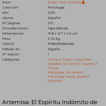
Autor
Bolen, Jean Shinoda
Colección
Psicología
Año
2015
Idioma
Español
N° páginas
372
Encuadernación
Tapa Blanda
Dimensiones
19.8 x 12.7 x 2.0 cm
Peso
0.34 kg.
ISBN13
9788499884585
Editado en
España
N° edición
1
Categorías
Folclore, Mitos Y Leyendas
Estudios De Género: Mujeres Y
Chicas
Psicología De Género
Psicología Social, Grupal O
Colectiva
Artemisa: El Espíritu Indómito de