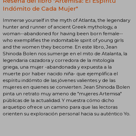
Reseña del libro "Artemisa: El Espíritu
Indómito de Cada Mujer"
Immerse yourself in the myth of Atlanta, the legendary
hunter and runner of ancient Greek mythology, a
woman--abandoned for having been born female--
who exemplifies the indomitable spirit of young girls
and the women they become. En este libro, Jean
Shinoda Bolen nos sumerge en el mito de Atalanta, la
legendaria cazadora y corredora de la mitología
griega, una mujer -abandonada y expuesta a la
muerte por haber nacido niña- que ejemplifica el
espíritu indómito de las jóvenes valientes y de las
mujeres en quienes se convierten. Jean Shinoda Bolen
pinta un retrato muy ameno de "mujeres Artemisa"
públicas de la actualidad. Y muestra cómo dicho
arquetipo ofrece un camino para que las lectoras
orienten su exploración personal hacia su auténtico Yo.