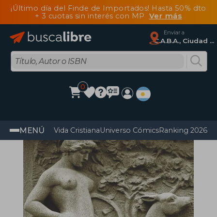
¡Último día del Finde de Importados! Hasta 50% dto
+ 3 cuotas sin interés con MP
Ver más
Enviar a
C.A.B.A., Ciudad Autónoma De Buenos Aires
0
MENÚ
Vida Cristiana
Universo Cómics
Ranking 2026
Im