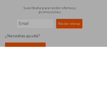
Suscríbete para recibir ofertas y
promociones
¿Necesitas ayuda?
Ir a Centro de Soporte
Buscalibre Argentina
Derechos Reservados.
Buscalibre Argentina
|
Buscalibre Chile
|
Buscalibre
Colombia
|
Buscalibre Ecuador
|
Buscalibre España
|
Buscalibre Uruguay
|
Buscalibre México
|
Buscalibre