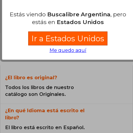
0% (0)
0% (0)
Estás viendo
Buscalibre Argentina
, pero
0% (0)
estás en
Estados Unidos
Ir a Estados Unidos
Me quedo aquí
Preguntas frecuentes sobre el libro
¿El libro es original?
Todos los libros de nuestro
catálogo son Originales.
¿En qué Idioma está escrito el
libro?
El libro está escrito en Español.