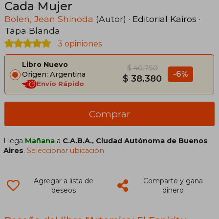
Cada Mujer
Bolen, Jean Shinoda
(Autor) ·
Editorial Kairos
·
Tapa Blanda
3 opiniones
Libro Nuevo
$ 40.750
-6%
Origen: Argentina
$ 38.380
Envío Rápido
Comprar
Llega
Mañana
a
C.A.B.A., Ciudad Autónoma de Buenos
Aires
.
Seleccionar ubicación
Agregar a lista de
Comparte y gana
deseos
dinero