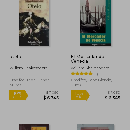
$ 10.000
$ 10.0
10%
10%
dcto.
dcto.
$ 9.000
$ 9.0
otelo
El Mercader de
Venecia
William Shakespeare
William Shakespeare
(1)
Gradifco, Tapa Blanda,
Gradifco, Tapa Blanda,
Nuevo
Nuevo