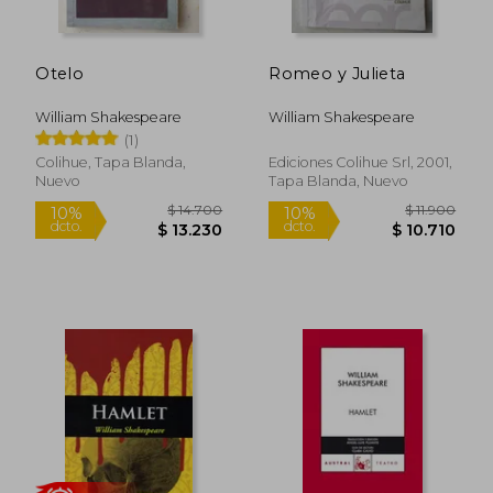
Otelo
Romeo y Julieta
William Shakespeare
William Shakespeare
(1)
Colihue, Tapa Blanda,
Ediciones Colihue Srl, 2001,
Nuevo
Tapa Blanda, Nuevo
$ 10.000
$ 16.5
10%
10%
dcto.
dcto.
$ 9.000
$ 14.8