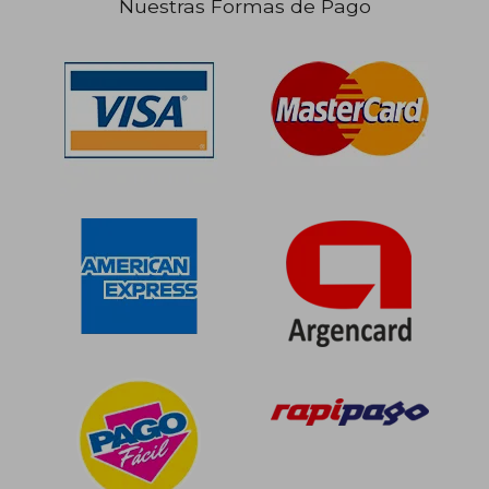
Nuestras Formas de Pago
$ 9.888
$ 15.0
10%
10%
dcto.
dcto.
$ 8.899
$ 13.5
Rápido