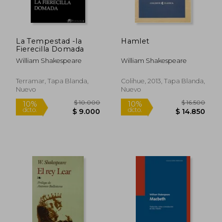
La Tempestad -la
Hamlet
Fierecilla Domada
William Shakespeare
William Shakespeare
$ 7.050
$ 9.8
10%
10%
Terramar, Tapa Blanda,
Colihue, 2013, Tapa Blanda,
dcto.
dcto.
$ 6.345
$ 8.8
Nuevo
Nuevo
Rápido