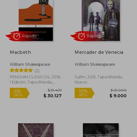
Macbeth
Mercader de Venecia
$ 7.050
$ 31.4
10%
10%
dcto.
dcto.
$ 6.345
$ 28.3
William Shakespeare
William Shakespeare
(2)
PENGUIN CLÁSICOS, 2016,
Salim, 2013, Tapa Blanda,
1 Edición, Tapa Blanda,
Nuevo
Nuevo