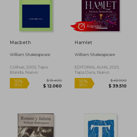
Macbeth
Hamlet
William Shakespeare
William Shakespeare
Colihue, 2005, Tapa
EDITORIAL ALMA, 2025,
Blanda, Nuevo
Tapa Dura, Nuevo
$ 7.050
$ 7.0
10%
10%
dcto.
dcto.
$ 6.345
$ 6.3