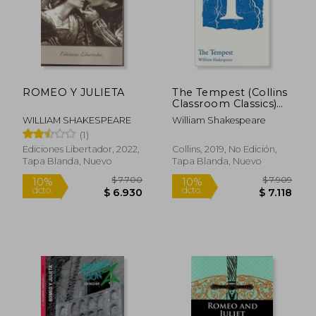
ROMEO Y JULIETA
The Tempest (Collins
Classroom Classics)
(en Inglés)
WILLIAM SHAKESPEARE
William Shakespeare
(1)
Rápido
Ediciones Libertador, 2022,
Collins, 2019, No Edición,
Tapa Blanda, Nuevo
Tapa Blanda, Nuevo
$ 13.400
$ 43.9
10%
10%
dcto.
dcto.
$ 12.060
$ 39.5