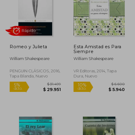
Rápido
Romeo y Julieta
Esta Amistad es Para
Siempre
William Shakespeare
William Shakespeare
PENGUIN CLÁSICOS, 2016,
VR Editoras, 2014, Tapa
Tapa Blanda, Nuevo
Dura, Nuevo
$ 15.510
$ 10.0
10%
10%
dcto.
dcto.
$ 13.959
$ 9.0