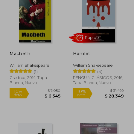
$ 4.200
$ 7.0
10%
10%
dcto.
dcto.
$ 3.780
$ 6.3
Macbeth
Hamlet
William Shakespeare
William Shakespeare
(1)
(4)
Gradifco, 2014, Tapa
PENGUIN CLÁSICOS, 2016,
Blanda, Nuevo
Tapa Blanda, Nuevo
Rápido