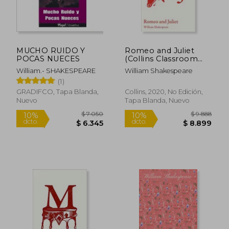
$ 16.995
$ 11.
10%
dcto.
$ 15.296
$ 10.8
MUCHO RUIDO Y
Romeo and Juliet
POCAS NUECES
(Collins Classroom
Classics) (en Inglés)
William.- SHAKESPEARE
William Shakespeare
(1)
GRADIFCO, Tapa Blanda,
Collins, 2020, No Edición,
Nuevo
Tapa Blanda, Nuevo