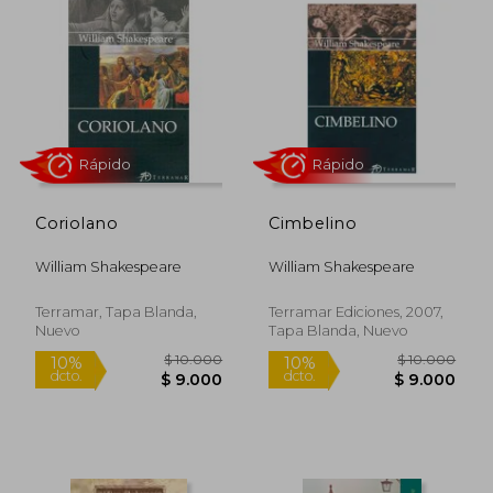
$ 7.050
$ 10.0
10%
10%
dcto.
dcto.
$ 6.345
$ 9.0
Coriolano
Cimbelino
William Shakespeare
William Shakespeare
Terramar, Tapa Blanda,
Terramar Ediciones, 2007,
Nuevo
Tapa Blanda, Nuevo
Rápido
Rápido