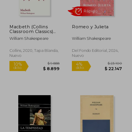
Macbeth (Collins
Romeo y Julieta
Classroom Classics)
$ 14.700
$ 10.0
10%
10%
(en Inglés)
dcto.
dcto.
$ 13.230
$ 9.0
William Shakespeare
William Shakespeare
Collins, 2020, Tapa Blanda,
Del Fondo Editorial, 2024,
Nuevo
Nuevo