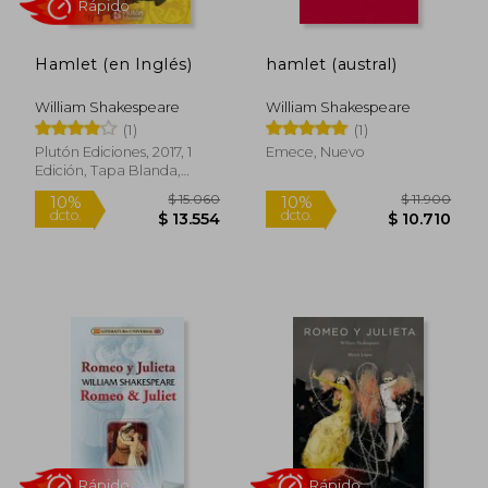
Hamlet (en Inglés)
hamlet (austral)
Rápido
William Shakespeare
William Shakespeare
(1)
(1)
Plutón Ediciones, 2017, 1
Emece, Nuevo
Edición, Tapa Blanda,
Nuevo
$ 11.700
$ 26.0
21%
10%
dcto.
dcto.
$ 9.286
$ 23.4