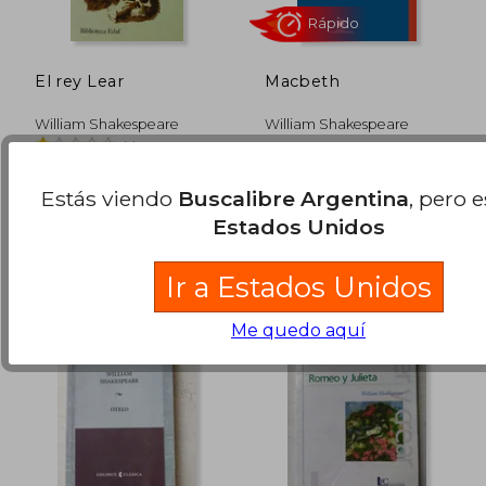
El rey Lear
Macbeth
William Shakespeare
William Shakespeare
(1)
Edaf, 1998, 1 Edición, Tapa
Ediciones Universidad
Blanda,
Usado
Diego Portales, 2024, 1
Estás viendo
Buscalibre Argentina
, pero 
$ 9.888
$ 23.1
Edición, Tapa Blanda,
10%
4%
Estados Unidos
dcto.
dcto.
Nuevo
$ 8.899
$ 22.1
Ir a Estados Unidos
Me quedo aquí