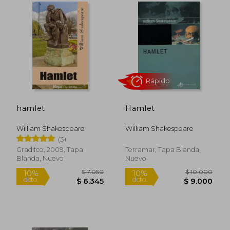
cumplido, por tanto: "Shakespeare no
pertenece a una sola época sino a la
eternidad"».
Entre sus obras más destacadas se
encuentran Hamlet, Romeo y Julieta,
Macbeth y El sueño de una noche de
verano. Su habilidad para retratar las
complejidades de la naturaleza humana,
junto con su maestría en el uso del verso y
el lenguaje, lo han convertido en una figura
hamlet
Hamlet
atemporal.
William Shakespeare
William Shakespeare
(3)
Rápido
Gradifco, 2009, Tapa
Terramar, Tapa Blanda,
Blanda, Nuevo
Nuevo