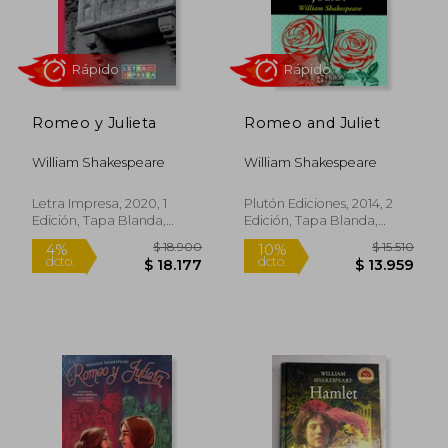
Romeo y Julieta
Romeo and Juliet
William Shakespeare
William Shakespeare
Letra Impresa, 2020, 1
Plutón Ediciones, 2014, 2
Edición, Tapa Blanda,
Edición, Tapa Blanda,
Nuevo
Nuevo
$ 7.700
$ 7.9
10%
10%