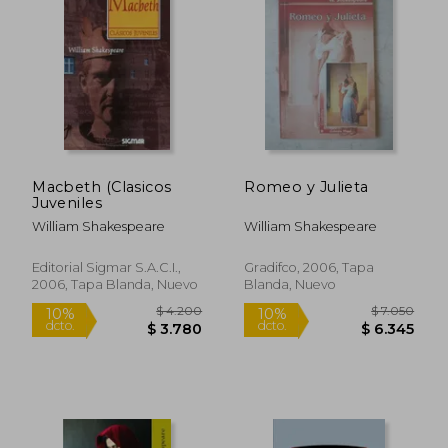
$ 7.050
$ 7.0
10%
10%
dcto.
dcto.
$ 6.345
$ 6.3
Macbeth (Clasicos
Romeo y Julieta
Juveniles
William Shakespeare
William Shakespeare
Editorial Sigmar S.A.C.I.,
Gradifco, 2006, Tapa
2006, Tapa Blanda, Nuevo
Blanda, Nuevo