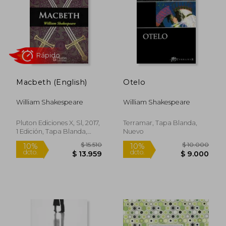
Rápido
Rápido
Macbeth (English)
Otelo
William Shakespeare
William Shakespeare
$ 31.499
$ 10.0
4%
10%
Pluton Ediciones X, Sl, 2017,
Terramar, Tapa Blanda,
dcto.
dcto.
$ 30.127
$ 9.0
1 Edición, Tapa Blanda,
Nuevo
Nuevo