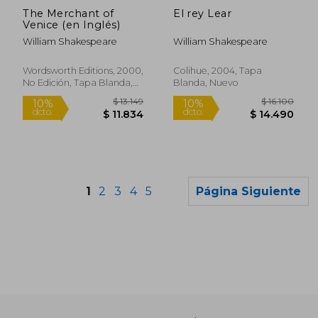
dcto.
$ 6.345
$ 21.5
The Merchant of
El rey Lear
Venice (en Inglés)
William Shakespeare
William Shakespeare
Wordsworth Editions, 2000,
Colihue, 2004, Tapa
No Edición, Tapa Blanda,
Blanda, Nuevo
Nuevo
1
2
3
4
5
Página Siguiente