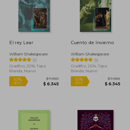
Rápido
El rey Lear
Cuento de Invierno
William Shakespeare
William Shakespeare
(1)
(1)
Gradfico, 2016, Tapa
Gradifco, 2014, Tapa
Blanda, Nuevo
Blanda, Nuevo
$ 31.499
$ 6.6
5%
10%
dcto.
dcto.
$ 29.951
$ 5.9