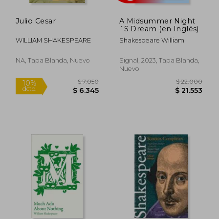
Julio Cesar
A Midsummer Night
´S Dream (en Inglés)
WILLIAM SHAKESPEARE
Shakespeare William
NA, Tapa Blanda, Nuevo
Signal, 2023, Tapa Blanda,
Nuevo
Rápido
$ 15.060
$ 11.9
10%
10%
dcto.
dcto.
$ 13.554
$ 10.7