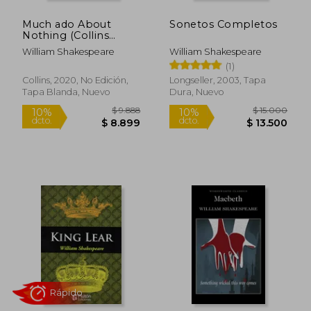
Much ado About
Sonetos Completos
Nothing (Collins
Classroom Classics)
William Shakespeare
William Shakespeare
(en Inglés)
(1)
Collins, 2020, No Edición,
Longseller, 2003, Tapa
Tapa Blanda, Nuevo
Dura, Nuevo
Rápido
Rápido
$ 15.000
$ 36.0
10%
4%
dcto.
dcto.
$ 13.500
$ 34.6