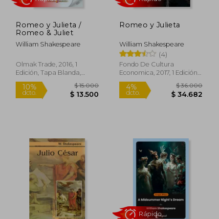
Romeo y Julieta /
Romeo y Julieta
Romeo & Juliet
William Shakespeare
William Shakespeare
(4)
Olmak Trade, 2016, 1
Fondo De Cultura
Edición, Tapa Blanda,
Economica, 2017, 1 Edición,
Nuevo
Libro De Cartón, Nuevo
$ 14.700
$ 11.9
10%
10%
dcto.
dcto.
$ 13.230
$ 10.7