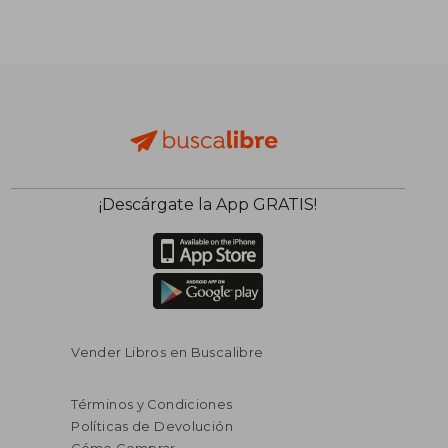
$ 13.149
$ 16.1
10%
10%
dcto.
dcto.
$ 11.834
$ 14.4
¡Descárgate la App GRATIS!
Vender Libros en Buscalibre
Términos y Condiciones
Políticas de Devolución