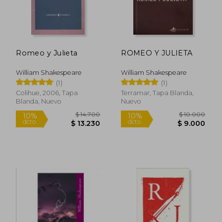
$ 18.900
$ 15.
4%
10%
dcto.
dcto.
$ 18.177
$ 13.9
Romeo y Julieta
ROMEO Y JULIETA
William Shakespeare
William Shakespeare
(1)
(1)
Colihue, 2006, Tapa
Terramar, Tapa Blanda,
Blanda, Nuevo
Nuevo