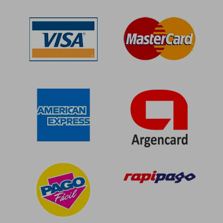
$ 92.991
$ 107.6
50%
50%
dcto.
dcto.
$ 46.495
$ 53.8