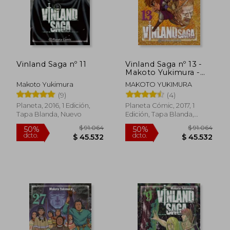
Vinland Saga nº 11
Vinland Saga nº 13 -
Makoto Yukimura -
Libro Físico
Makoto Yukimura
MAKOTO YUKIMURA
(9)
(4)
Planeta, 2016, 1 Edición,
Planeta Cómic, 2017, 1
Tapa Blanda, Nuevo
Edición, Tapa Blanda,
Nuevo
$ 78.046
$ 91.0
50%
50%
dcto.
dcto.
$ 39.023
$ 45.5