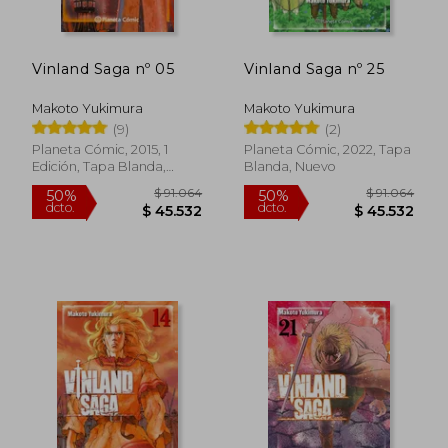
Vinland Saga nº 05
Vinland Saga nº 25
$ 92.991
$ 92.9
50%
50%
dcto.
dcto.
$ 46.495
$ 46.4
Makoto Yukimura
Makoto Yukimura
(9)
(2)
Planeta Cómic, 2015, 1
Planeta Cómic, 2022, Tapa
Edición, Tapa Blanda,
Blanda, Nuevo
Nuevo