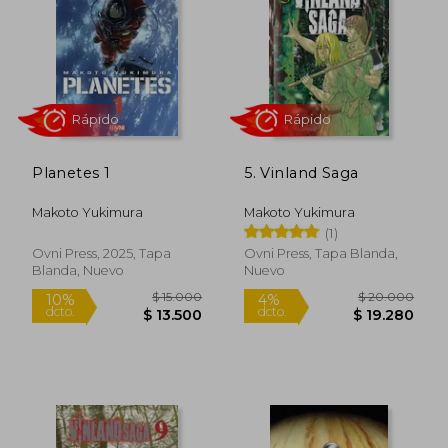
$ 20.000
$ 20.0
10%
10%
dcto.
dcto.
$ 18.000
$ 18.0
Planetes 1
5. Vinland Saga
Makoto Yukimura
Makoto Yukimura
(1)
Ovni Press, 2025, Tapa
Ovni Press, Tapa Blanda,
Blanda, Nuevo
Nuevo
Rápido
Rápido