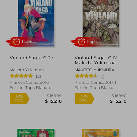
Vinland Saga nº 07
Vinland Saga nº 12 -
Makoto Yukimura -
Libro Físico
Makoto Yukimura
MAKOTO YUKIMURA
(12)
(7)
Rápido
Rápido
Planeta Cómic, 2016, 1
Planeta Cómic, 2017, 1
Edición, Tapa Blanda,
Edición, Tapa Blanda,
Nuevo
Nuevo
$ 16.900
$ 16.9