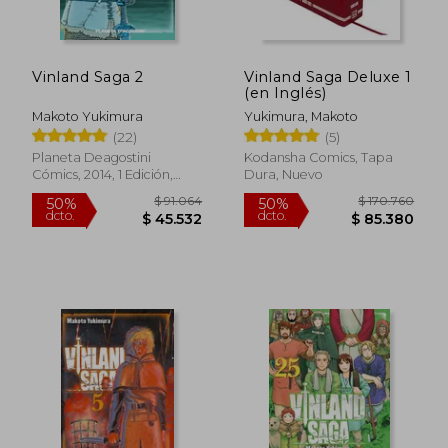
$ 92.991
$ 75.3
50%
40%
dcto.
dcto.
$ 46.495
$ 45.2
Vinland Saga 2
Vinland Saga Deluxe 1
(en Inglés)
Makoto Yukimura
Yukimura, Makoto
(22)
(5)
Planeta Deagostini
Kodansha Comics, Tapa
Cómics, 2014, 1 Edición,
Dura, Nuevo
Tapa Blanda, Nuevo