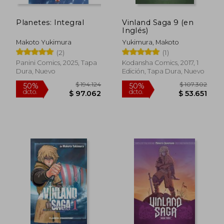
Planetes: Integral
Vinland Saga 9 (en
Inglés)
Makoto Yukimura
Yukimura, Makoto
(2)
(1)
Panini Comics, 2025, Tapa
Kodansha Comics, 2017, 1
Dura, Nuevo
Edición, Tapa Dura, Nuevo
$ 91.064
$ 92.9
50%
50%
dcto.
dcto.
$ 45.532
$ 46.4