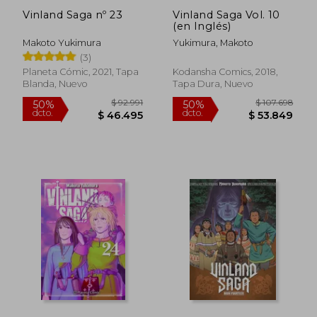
Vinland Saga nº 23
Vinland Saga Vol. 10
(en Inglés)
Makoto Yukimura
Yukimura, Makoto
(3)
Planeta Cómic, 2021, Tapa
Kodansha Comics, 2018,
Blanda, Nuevo
Tapa Dura, Nuevo
$ 92.991
$ 96.
50%
50%
dcto.
dcto.
$ 46.495
$ 48.1