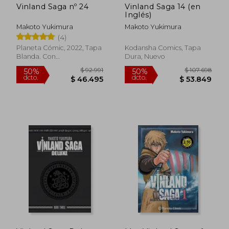
Vinland Saga nº 24
Vinland Saga 14 (en
Inglés)
Makoto Yukimura
Makoto Yukimura
(4)
Planeta Cómic, 2022, Tapa
Kodansha Comics, Tapa
Blanda. Con
Dura, Nuevo
Sobrecubierta, Nuevo
$ 91.064
$ 92.9
50%
50%
dcto.
dcto.
$ 45.532
$ 46.4