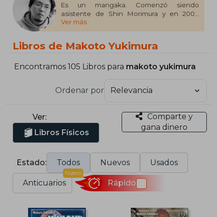
Es un mangaka. Comenzó siendo
asistente de Shin Morimura y en 2000
Ver más
debutó con Planetes, que más tarde tuvo
adaptación de anime.
Libros de Makoto Yukimura
En 2004 publicó Sayonara ga chikai no de,
un one-shot sobre los últimos días de Akita
Soli, capitán del primer escuadrón de los
Encontramos 105 Libros para
makoto yukimura
Shinsengumi.
Ordenar por
En 2005 comenzó la publicación de
Vinland Saga en la Shukan Shonen
Magazine, pero más tarde se trasladó a la
Comparte y
Ver:
Afternoon.
gana dinero
Libros Físicos
Estado:
Todos
Nuevos
Usados
Nuevo
Anticuarios
Rápido