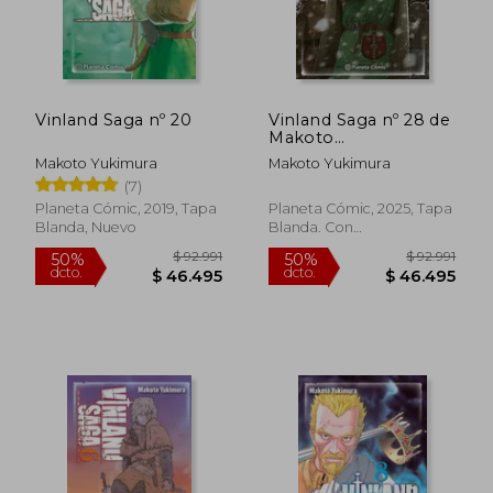
Vinland Saga nº 20
Vinland Saga nº 28 de
Makoto
Yukimura(Planeta
Makoto Yukimura
Makoto Yukimura
Cómic)
(7)
Planeta Cómic, 2019, Tapa
Planeta Cómic, 2025, Tapa
Blanda, Nuevo
Blanda. Con
Sobrecubierta, Nuevo
$ 82.642
$ 91.0
50%
50%
dcto.
dcto.
$ 41.321
$ 45.5