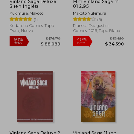
Vinland Saga Deluxe
Mm Vinland Saga nº
3 (en Inglés)
01 2,95
Yukimura, Makoto
Makoto Yukimura
(1)
(6)
Kodansha Comics, Tapa
Planeta Deagostini
Dura, Nuevo
Cómics, 2016, Tapa Blanda,
Usado
$ 92.991
$ 107.6
50%
50%
dcto.
dcto.
$ 46.495
$ 53.8
Vinland Saga Deluxe 2
Vinland Saga 11 (en