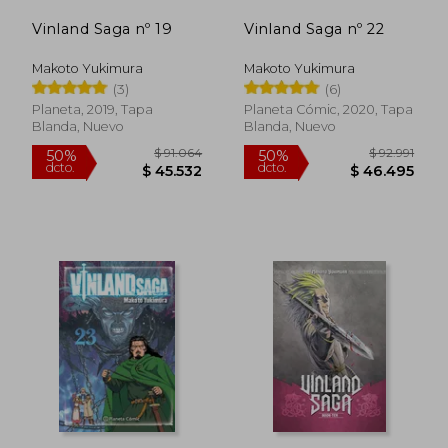
Vinland Saga nº 19
Vinland Saga nº 22
Makoto Yukimura
Makoto Yukimura
(3)
(6)
Planeta, 2019, Tapa
Planeta Cómic, 2020, Tapa
Blanda, Nuevo
Blanda, Nuevo
$ 194.124
$ 107.3
50%
50%
dcto.
dcto.
$ 97.062
$ 53.6