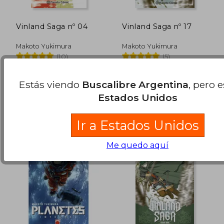
Vinland Saga nº 04
Vinland Saga nº 17
Makoto Yukimura
Makoto Yukimura
(10)
(5)
Planeta Cómic, 2015, 1
Planeta Deagostini
Edición, Tapa Blanda,
Cómics, 2018, Tapa Blanda,
$ 91.064
$ 91.0
Estás viendo
Buscalibre Argentina
, pero 
50%
50%
Nuevo
Nuevo
dcto.
dcto.
$ 45.532
$ 45.5
Estados Unidos
Ir a Estados Unidos
Me quedo aquí