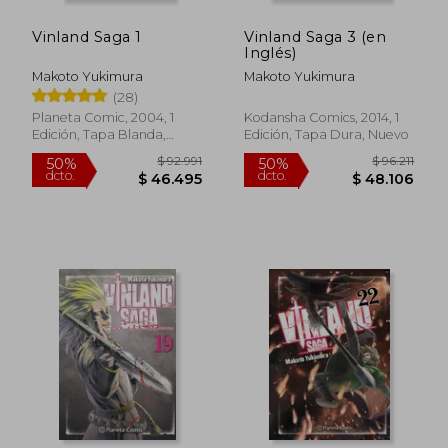
Vinland Saga 1
Vinland Saga 3 (en
Inglés)
Makoto Yukimura
Makoto Yukimura
(28)
Planeta Comic, 2004, 1
Kodansha Comics, 2014, 1
Edición, Tapa Blanda,
Edición, Tapa Dura, Nuevo
Nuevo
$ 92.991
$ 91.0
50%
50%
dcto.
dcto.
$ 46.495
$ 45.5