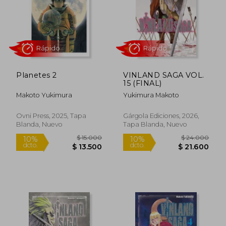
Planetes 2
VINLAND SAGA VOL.
$ 15.000
$ 22.0
15 (FINAL)
10%
10%
dcto.
dcto.
$ 13.500
$ 19.8
Makoto Yukimura
Yukimura Makoto
Ovni Press, 2025, Tapa
Gárgola Ediciones, 2026,
Blanda, Nuevo
Tapa Blanda, Nuevo