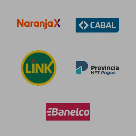
$ 176.179
$ 57.6
50%
40%
dcto.
dcto.
$ 88.089
$ 34.5