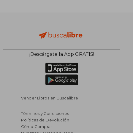
$ 228.264
$ 107.3
50%
50%
dcto.
dcto.
$ 114.132
$ 53.6
¡Descárgate la App GRATIS!
Vender Libros en Buscalibre
Términos y Condiciones
Políticas de Devolución
Cómo Comprar