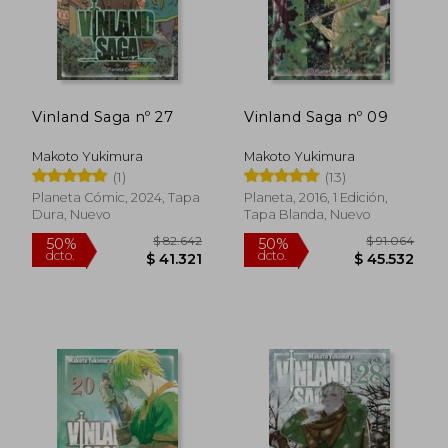
Vinland Saga nº 27
Vinland Saga nº 09
Makoto Yukimura
Makoto Yukimura
(1)
(13)
Planeta Cómic, 2024, Tapa
Planeta, 2016, 1 Edición,
Dura, Nuevo
Tapa Blanda, Nuevo
$ 91.064
$ 91.0
50%
50%
dcto.
dcto.
$ 45.532
$ 45.5