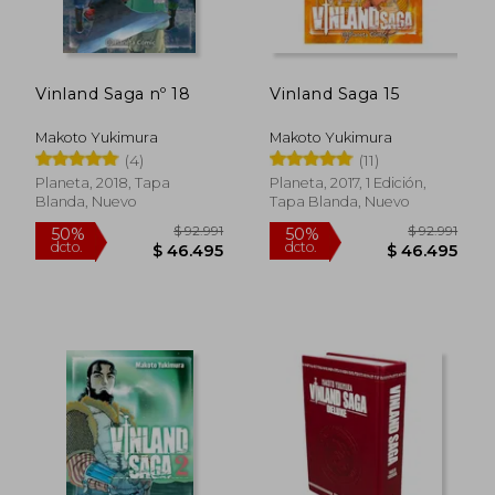
$ 91.064
$ 91.0
50%
50%
dcto.
dcto.
$ 45.532
$ 45.5
Vinland Saga nº 18
Vinland Saga 15
Makoto Yukimura
Makoto Yukimura
(4)
(11)
Planeta, 2018, Tapa
Planeta, 2017, 1 Edición,
Blanda, Nuevo
Tapa Blanda, Nuevo