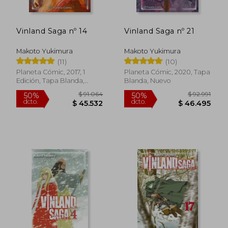
Vinland Saga nº 14
Vinland Saga nº 21
Makoto Yukimura
Makoto Yukimura
(11)
(10)
$ 91.064
$ 170.7
50%
50%
dcto.
dcto.
$ 45.532
$ 85.3
Planeta Cómic, 2017, 1
Planeta Cómic, 2020, Tapa
Edición, Tapa Blanda,
Blanda, Nuevo
Nuevo