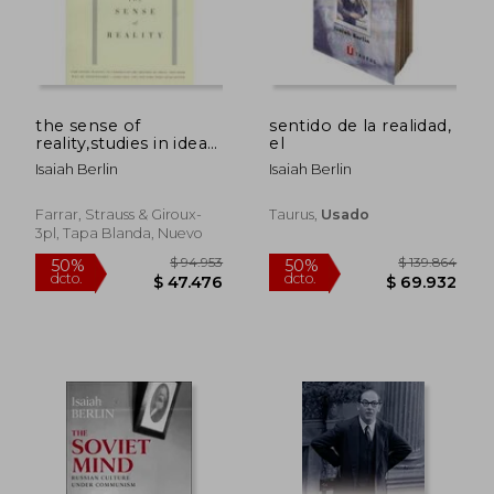
the sense of
sentido de la realidad,
reality,studies in ideas
el
and their history (en
Isaiah Berlin
Isaiah Berlin
Inglés)
Farrar, Strauss & Giroux-
Taurus,
Usado
3pl, Tapa Blanda, Nuevo
$ 137.314
$ 136.3
50%
50%
dcto.
dcto.
$ 68.657
$ 68.1