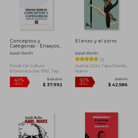
Conceptos y
El erizo y el zorro
Categorias - Ensayos
Filosoficos
Isaiah Berlin
Isaiah Berlin
(1)
Fondo De Cultura
Austral, 2024, Tapa Blanda,
Economica Usa, 1992, Tapa
Nuevo
$ 102.322
$ 84.0
50%
50%
Blanda, Nuevo
dcto.
dcto.
$ 51.161
$ 42.0