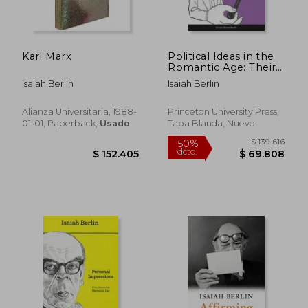
$ 137.768
$ 114.9
50%
50%
dcto.
dcto.
$ 68.884
$ 57.4
Karl Marx
Political Ideas in the
Romantic Age: Their
Rise and Influence on
Isaiah Berlin
Isaiah Berlin
Modern Thought (en
Inglés)
Alianza Universitaria, 1988-
Princeton University Press,
01-01, Paperback,
Usado
Tapa Blanda, Nuevo