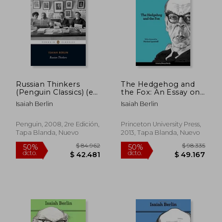
Russian Thinkers
The Hedgehog and
(Penguin Classics) (en
the Fox: An Essay on
Inglés)
Tolstoy's View of
Isaiah Berlin
Isaiah Berlin
History (Second
Edition) (en Inglés)
Penguin, 2008, 2re Edición,
Princeton University Press,
Tapa Blanda, Nuevo
2013, Tapa Blanda, Nuevo