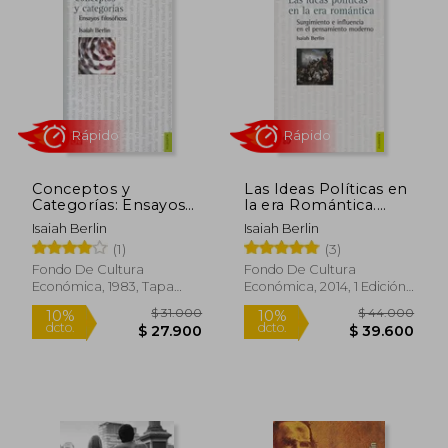
Tolstói, según Berlin, encarna ambos roles:
por su talento, un zorro; por sus
convicciones, un erizo .
Este ensayo se ha convertido en una obra
esencial para comprender las diferentes
aproximaciones al pensamiento y la
historia.
Conceptos y
Las Ideas Políticas en
Categorías: Ensayos
la era Romántica.
Filosóficos
Surgimiento e
Isaiah Berlin
Isaiah Berlin
Influencia en el
(1)
(3)
Rápido
Rápido
Pensamiento
Moderno (Filosofia)
Fondo De Cultura
Fondo De Cultura
Económica, 1983, Tapa
Económica, 2014, 1 Edición,
Blanda, Nuevo
Tapa Blanda, Nuevo
$ 31.000
$ 44.0