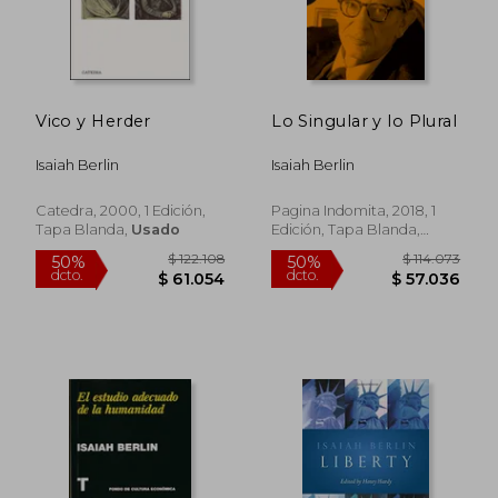
Vico y Herder
Lo Singular y lo Plural
Isaiah Berlin
Isaiah Berlin
Catedra, 2000, 1 Edición,
Pagina Indomita, 2018, 1
Tapa Blanda,
Usado
Edición, Tapa Blanda,
Nuevo
$ 107.463
$ 124.1
50%
50%
dcto.
dcto.
$ 53.732
$ 62.0