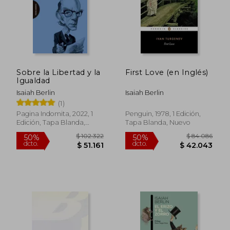
Sobre la Libertad y la
First Love (en Inglés)
Igualdad
Isaiah Berlin
Isaiah Berlin
(1)
$ 110.789
$ 56.9
50%
50%
dcto.
dcto.
$ 55.395
$ 28.4
Pagina Indomita, 2022, 1
Penguin, 1978, 1 Edición,
Edición, Tapa Blanda,
Tapa Blanda, Nuevo
Nuevo