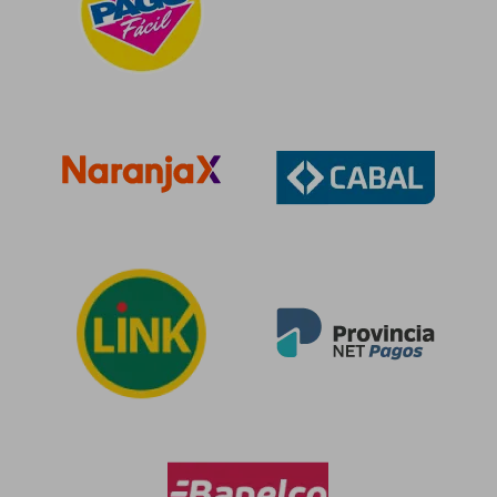
$ 139.
50%
dcto.
$ 152.405
$ 69.8