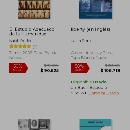
El Estudio Adecuado
liberty (en Inglés)
de la Humanidad
Isaiah Berlin
Isaiah Berlin
(2)
Turner, 2009, Tapa Blanda,
Oxford University Press,
Nuevo
Tapa Blanda, Nuevo
Disponible
Usado
en Buen Estado a
$ 55.271
.
Comprar Usado
$ 122.108
$ 114.0
50%
50%
dcto.
dcto.
$ 61.054
$ 57.0