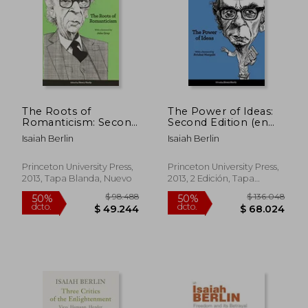
$ 181.250
$ 213.4
50%
50%
dcto.
dcto.
$ 90.625
$ 106.7
The Roots of
The Power of Ideas:
Romanticism: Second
Second Edition (en
Edition (The a. W.
Inglés)
Isaiah Berlin
Isaiah Berlin
Mellon Lectures in
the Fine Arts) (en
Inglés)
Princeton University Press,
Princeton University Press,
2013, Tapa Blanda, Nuevo
2013, 2 Edición, Tapa
Blanda, Nuevo