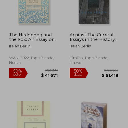
The Hedgehog and
Against The Current:
the Fox: An Essay on
Essays in the History
Tolstoy’S View of
of Ideas (Pimlico)
Isaiah Berlin
Isaiah Berlin
History, With an
Introduction by
Michael Ignatieff
W&N, 2022, Tapa Blanda,
Pimlico, Tapa Blanda,
(W&N Essentials) (en
Nuevo
Nuevo
Inglés)
$ 131.560
$ 139.
50%
50%
dcto.
dcto.
$ 65.780
$ 69.8