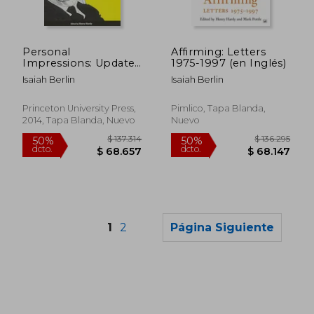
$ 118.169
50%
dcto.
$ 59.084
$ 149.9
Personal
Affirming: Letters
Impressions: Updated
1975-1997 (en Inglés)
Edition (en Inglés)
Isaiah Berlin
Isaiah Berlin
Princeton University Press,
Pimlico, Tapa Blanda,
2014, Tapa Blanda, Nuevo
Nuevo
1
2
Página Siguiente