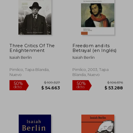
$ 84.962
$ 98.3
50%
50%
dcto.
dcto.
$ 42.481
$ 49.1
Three Critics Of The
Freedom and its
Enlightenment
Betrayal (en Inglés)
Isaiah Berlin
Isaiah Berlin
Pimlico, Tapa Blanda,
Pimlico, 2003, Tapa
Nuevo
Blanda, Nuevo