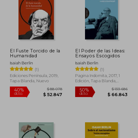
$ 95.972
$ 105.
50%
50%
dcto.
dcto.
$ 47.986
$ 52.9
El Fuste Torcido de la
El Poder de las Ideas:
Humanidad
Ensayos Escogidos
Isaiah Berlin
Isaiah Berlin
(1)
(1)
Ediciones Península, 2019,
Pagina Indomita, 2017, 1
Tapa Blanda, Nuevo
Edición, Tapa Blanda,
Nuevo