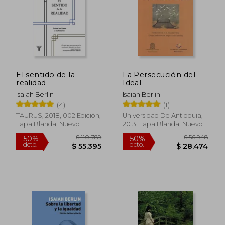
El sentido de la
La Persecución del
$ 92.991
$ 105.
realidad
Ideal
50%
50%
dcto.
dcto.
$ 46.495
$ 52.9
Isaiah Berlin
Isaiah Berlin
(4)
(1)
TAURUS, 2018, 002 Edición,
Universidad De Antioquia,
Tapa Blanda, Nuevo
2013, Tapa Blanda, Nuevo