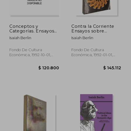
Conceptos y
Contra la Corriente
Categorías. Ensayos
Ensayos sobre
Filosóficos
Historia de las Ideas
Isaiah Berlin
Isaiah Berlin
Fondo De Cultura
Fondo De Cultura
Económica, 1992-10-01,
Económica, 1992-01-01,
Paperback,
Usado
Paperback,
Usado