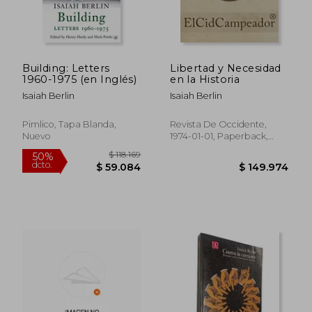
Building: Letters
Libertad y Necesidad
1960-1975 (en Inglés)
en la Historia
Isaiah Berlin
Isaiah Berlin
Pimlico, Tapa Blanda,
Revista De Occidente,
Nuevo
1974-01-01, Paperback,
Usado
$ 94.953
$ 139.8
50%
50%
dcto.
dcto.
$ 47.476
$ 69.9