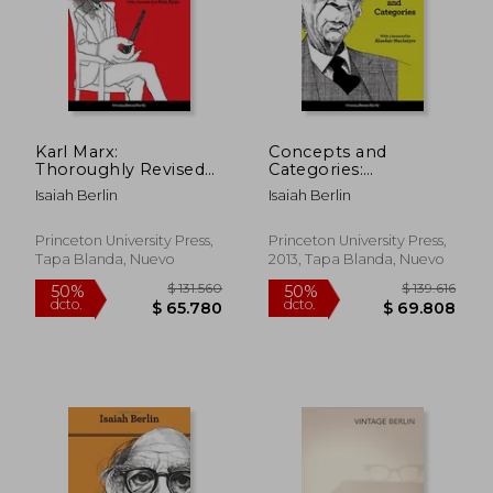
Karl Marx:
Concepts and
Thoroughly Revised
Categories:
Fifth Edition (en
Philosophical Essays,
Isaiah Berlin
Isaiah Berlin
Inglés)
Second Edition (en
Inglés)
$ 109.327
$ 106.5
50%
50%
Princeton University Press,
Princeton University Press,
dcto.
dcto.
$ 54.663
$ 53.2
Tapa Blanda, Nuevo
2013, Tapa Blanda, Nuevo