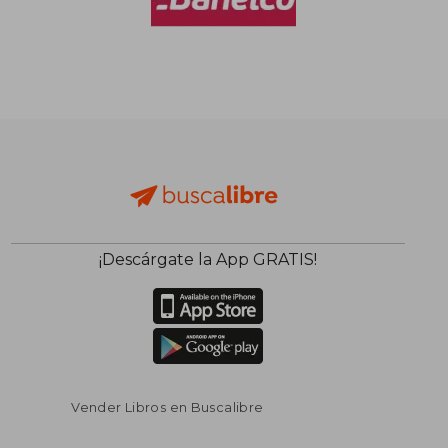
$ 137.314
$ 136.2
50%
50%
dcto.
dcto.
$ 68.657
$ 68.1
¡Descárgate la App GRATIS!
Vender Libros en Buscalibre