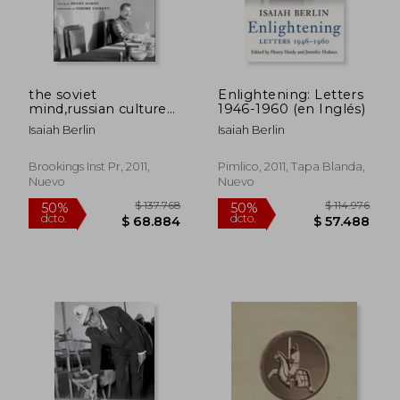
the soviet
Enlightening: Letters
mind,russian culture
1946-1960 (en Inglés)
under communism
Isaiah Berlin
Isaiah Berlin
Brookings Inst Pr, 2011,
Pimlico, 2011, Tapa Blanda,
Nuevo
Nuevo
$ 83.341
$ 122.8
50%
50%
dcto.
dcto.
$ 41.671
$ 61.4