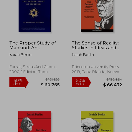
The Proper Study of
The Sense of Reality:
Mankind: An
Studies in Ideas and
$ 98.488
$ 136.0
50%
50%
Anthology of Essays
Their History (en
dcto.
dcto.
Isaiah Berlin
Isaiah Berlin
$ 49.244
$ 68.0
(en Inglés)
Inglés)
Farrar, Straus And Giroux,
Princeton University Press,
2000, 1 Edición, Tapa
2019, Tapa Blanda, Nuevo
Blanda, Nuevo