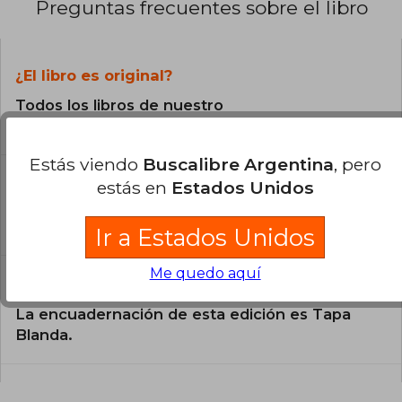
Preguntas frecuentes sobre el libro
¿El libro es original?
Todos los libros de nuestro
catálogo son Originales.
Estás viendo
Buscalibre Argentina
, pero
¿En qué Idioma está escrito el
estás en
Estados Unidos
libro?
El libro está escrito en Español.
Ir a Estados Unidos
Me quedo aquí
¿Cuál es la encuadernación de este libro?
La encuadernación de esta edición es Tapa
Blanda.