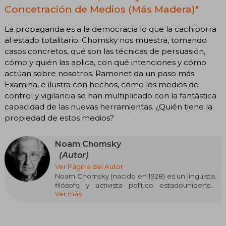
Concetración de Medios (Más Madera)"
La propaganda es a la democracia lo que la cachiporra
al estado totalitario. Chomsky nos muestra, tomando
casos concretos, qué son las técnicas de persuasión,
cómo y quién las aplica, con qué intenciones y cómo
actúan sobre nosotros. Ramonet da un paso más.
Examina, e ilustra con hechos, cómo los medios de
control y vigilancia se han multiplicado con la fantástica
capacidad de las nuevas herramientas. ¿Quién tiene la
propiedad de estos medios?
Noam Chomsky
(Autor)
Ver Página del Autor
Noam Chomsky (nacido en 1928) es un lingüista,
filósofo y activista político estadounidense,
Ver más
considerado una de las figuras intelectuales
más influyentes del siglo XX. Revolucionó la
lingüística con su teoría de la gramática
generativa, introducida en Estructuras