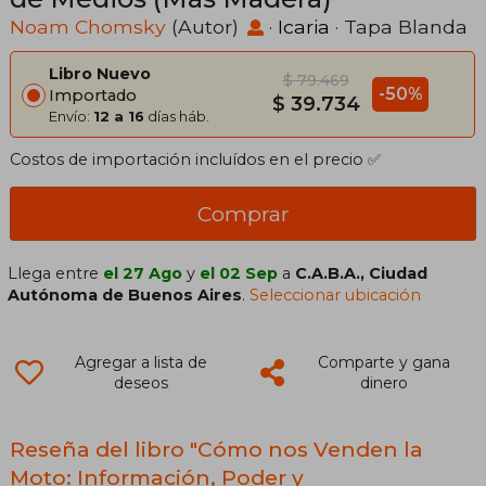
Noam Chomsky
(Autor)
·
Icaria
· Tapa Blanda
Libro Nuevo
$ 79.469
-50%
Importado
$ 39.734
Envío:
12 a 16
días háb.
Costos de importación incluídos en el precio ✅
Comprar
Llega entre
el 27 Ago
y
el 02 Sep
a
C.A.B.A., Ciudad
Autónoma de Buenos Aires
.
Seleccionar ubicación
Agregar a lista de
Comparte y gana
deseos
dinero
Reseña del libro "Cómo nos Venden la
Moto: Información, Poder y