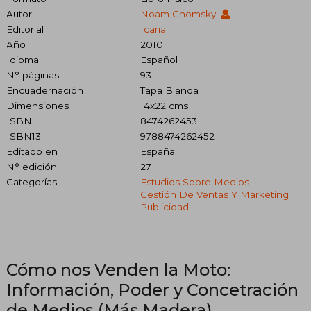
Autor
Noam Chomsky
Editorial
Icaria
Año
2010
Idioma
Español
N° páginas
93
Encuadernación
Tapa Blanda
Dimensiones
14x22 cms
ISBN
8474262453
ISBN13
9788474262452
Editado en
España
N° edición
27
Categorías
Estudios Sobre Medios
Gestión De Ventas Y Marketing
Publicidad
Cómo nos Venden la Moto:
Información, Poder y Concetración
de Medios (Más Madera)