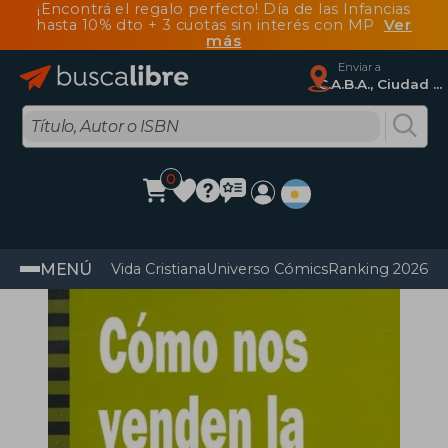
¡Encontrá el regalo perfecto! Día de las Infancias
hasta 10% dto + 3 cuotas sin interés con MP
Ver
más
Enviar a
C.A.B.A., Ciudad Autónoma De Buenos Aires
0
MENÚ
Vida Cristiana
Universo Cómics
Ranking 2026
Im