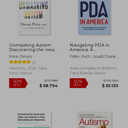
$ 116.842
$ 88.4
50%
50%
dcto.
dcto.
$ 58.421
$ 44.2
Unmasking Autism:
Navigating PDA in
Discovering the new
America: A
Faces of
Framework to
Price, Devon
Fidler, Ruth ; Gould, Diane ;
Neurodiversity (en
Support Anxious,
Wayland, Sarah C.
(1)
Inglés)
Demand-Avoidant
Autistic Children,
Harmony, 2022, Tapa
Jessica Kingsley Publishers,
Teens and Young
Dura, Nuevo
Tapa Blanda, Nuevo
Adults (en Inglés)