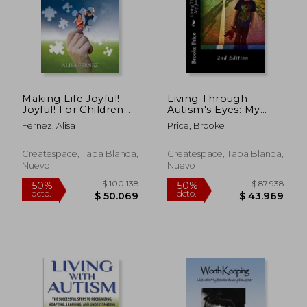
$ 162.526
$ 117.
50%
50%
dcto.
dcto.
$ 81.263
$ 58.6
Making Life Joyful!
Living Through
Joyful! For Children
Autism's Eyes: My
With Autism (en
Journey with my Son
Fernez, Alisa
Price, Brooke
Inglés)
(en Inglés)
Createspace, Tapa Blanda,
Createspace, Tapa Blanda,
Nuevo
Nuevo