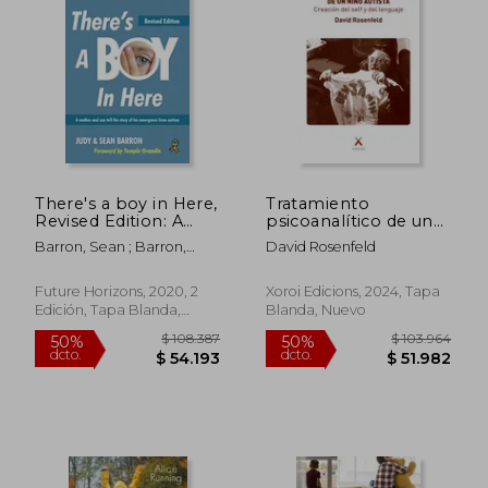
There's a boy in Here,
Tratamiento
Revised Edition: A
psicoanalítico de un
Mother and her son
niños autista.
Barron, Sean ; Barron,
David Rosenfeld
Tell the Story of his
Creación del self y del
Judy
Emergence From
lenguaje
Autism (en Inglés)
Future Horizons, 2020, 2
Xoroi Edicions, 2024, Tapa
Edición, Tapa Blanda,
Blanda, Nuevo
Nuevo
$ 137.314
$ 39.9
50%
10%
dcto.
dcto.
$ 68.657
$ 35.9