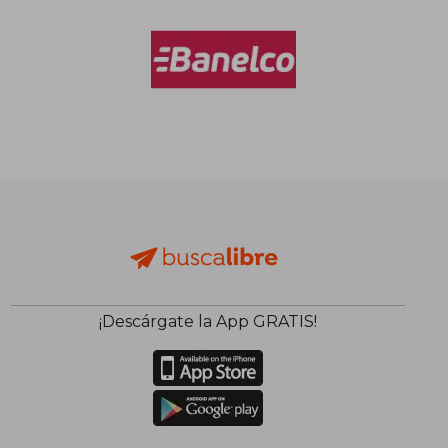
$ 98.795
$ 108.0
50%
50%
dcto.
dcto.
$ 49.398
$ 54.0
¡Descárgate la App GRATIS!