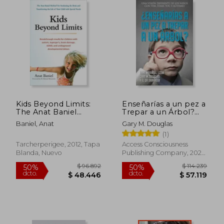
Kids Beyond Limits:
Enseñarías a un pez a
The Anat Baniel
Trepar a un Árbol?
$ 117.137
$ 106.2
Method for
(Spanish)
50%
50%
Baniel, Anat
Gary M. Douglas
dcto.
dcto.
Awakening the Brain
$ 58.569
$ 53.1
(1)
and Transforming the
Life of Your Child
Tarcherperigee, 2012, Tapa
Access Consciousness
With Special Needs
Blanda, Nuevo
Publishing Company, 2021,
(en Inglés)
Tapa Blanda, Nuevo