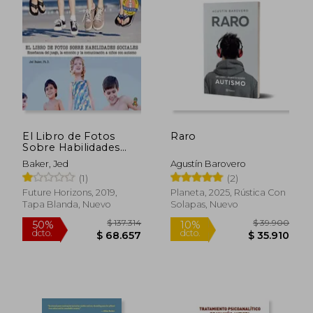
El Libro de Fotos
Raro
Sobre Habilidades
Sociales: Enseñanza
Baker, Jed
Agustín Barovero
del Juego, la
(1)
(2)
Emoción y la
Comunicación a
Future Horizons, 2019,
Planeta, 2025, Rústica Con
Niños con Autismo
Tapa Blanda, Nuevo
Solapas, Nuevo
$ 111.913
$ 146.0
50%
50%
dcto.
dcto.
$ 55.956
$ 73.0