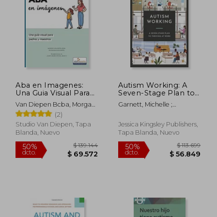
Aba en Imagenes:
Autism Working: A
Una Guia Visual Para
Seven-Stage Plan to
Padres y Maestros
Thriving at Work (en
Van Diepen Bcba, Morgan
Garnett, Michelle ;
Inglés)
; Van Diepen, Boudewijn ;
Attwood, Tony
(2)
Virues-Ortega, Javier
Studio Van Diepen, Tapa
Jessica Kingsley Publishers,
Blanda, Nuevo
Tapa Blanda, Nuevo
$ 9.260
$ 39.7
10%
6%
dcto.
dcto.
$ 8.334
$ 37.4