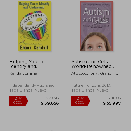
Rápido
Helping You to
Autism and Girls:
Identify and
World-Renowned
$ 27.000
$ 83.7
5%
50%
Understand Autism
Experts Join Those
dcto.
dcto.
$ 25.750
$ 41.8
Kendall, Emma
Attwood, Tony ; Grandin,
Masking: The Truth
With Autism
Temple ; Faherty,
Behind the Mask (en
Syndrome to Resolve
Catherine
Inglés)
Issues That Girls and
Independently Published,
Future Horizons, 2019,
Women Face Every
Tapa Blanda, Nuevo
Tapa Blanda, Nuevo
Day! New Updated
and Revised Edition
(en Inglés)