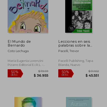
El Mundo de
Lecciones en seis
Bernardo
palabras sobre la
experiencia de crecer
Coto Lechuga
Pacelli, Trevor
con autismo: 100
lecciones para
entender cómo las
María Eugenia Lorenzini
Pacelli Publishing, Tapa
personas con
Pizarro Editorial E.I.R.L. -
Blanda, Nuevo
autismo ven la vida
Editorial Forja, 2023, Tapa
Dura, Nuevo
$ 73.911
$ 91.1
50%
50%
dcto.
dcto.