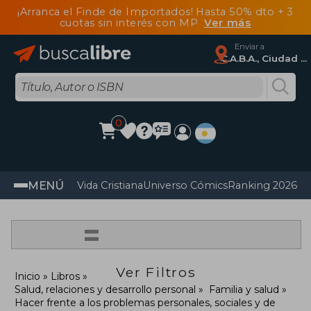
¡Arranca el Finde de Importados! Hasta 50% dto + 3
cuotas sin interés con MP
Ver más
Enviar a
C.A.B.A., Ciudad Autónoma De Buenos Aires
0
MENÚ
Vida Cristiana
Universo Cómics
Ranking 2026
Im
=
Ver Filtros
Inicio
Libros
Salud, relaciones y desarrollo personal
Familia y salud
Hacer frente a los problemas personales, sociales y de