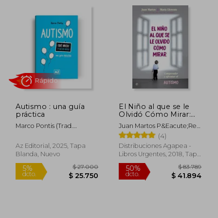
$ 166.432
$ 67.9
50%
4%
dcto.
dcto.
$ 83.216
$ 65.1
Autismo : una guía
El Niño al que se le
práctica
Olvidó Cómo Mirar:
Comprender y
Marco Pontis (trad.
Juan Martos P&Eacute;Rez;
Afrontar el Autismo
Leonora Madalena
Mar&Iacute;A Llorente
(4)
Carbajal)
Com&Iacute;
Az Editorial, 2025, Tapa
Distribuciones Agapea -
Blanda, Nuevo
Libros Urgentes, 2018, Tapa
Blanda, Nuevo