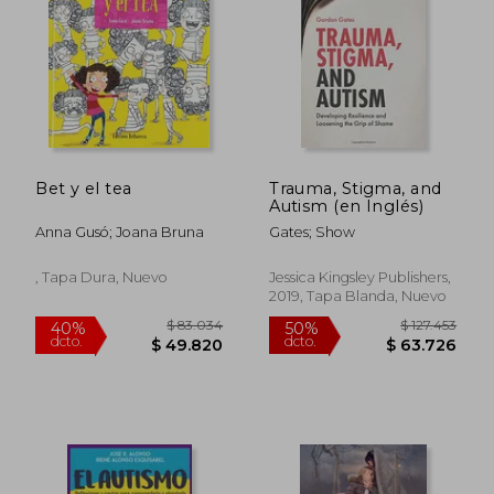
Bet y el tea
Trauma, Stigma, and
Autism (en Inglés)
Anna Gusó; Joana Bruna
Gates; Show
Rápido
, Tapa Dura, Nuevo
Jessica Kingsley Publishers,
2019, Tapa Blanda, Nuevo
$ 106.821
$ 24.
50%
10%