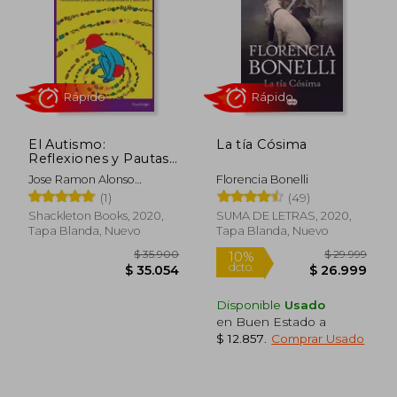
dcto.
dcto.
$ 53.411
$ 21.7
El Autismo:
La tía Cósima
Reflexiones y Pautas
Para Comprenderlo y
Jose Ramon Alonso
Florencia Bonelli
Abordarlo
Peña,Alonso Esqu
(1)
(49)
Shackleton Books, 2020,
SUMA DE LETRAS, 2020,
Tapa Blanda, Nuevo
Tapa Blanda, Nuevo
Disponible
Usado
en Buen Estado a
$ 12.857
.
Comprar Usado