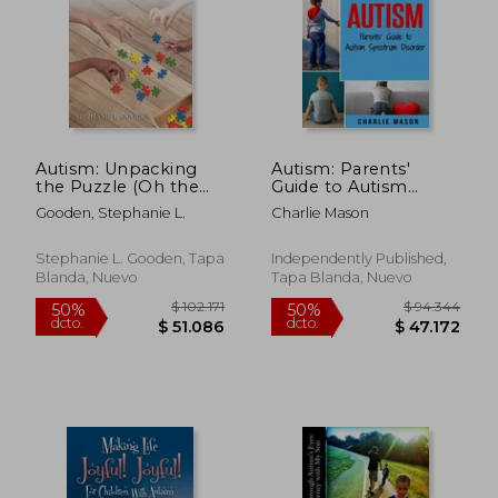
$ 139.144
$ 113.
50%
50%
dcto.
dcto.
$ 69.572
$ 56.8
Autism: Unpacking
Autism: Parents'
the Puzzle (Oh the
Guide to Autism
Possibilities) (en
Spectrum Disorder:
Gooden, Stephanie L.
Charlie Mason
Inglés)
autism books for
children (en Inglés)
Stephanie L. Gooden, Tapa
Independently Published,
Blanda, Nuevo
Tapa Blanda, Nuevo