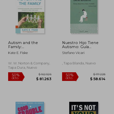
Autism and the
Nuestro Hijo Tiene
Family:
Autismo: Guía
Understanding and
Práctica Para Padres:
Kate E. Fiske
Stefano Vicari
Supporting Parents
18 (Urgencias)
and Siblings
W. W. Norton & Company,
, Tapa Blanda, Nuevo
Tapa Dura, Nuevo
$ 131.526
$ 116.7
50%
50%