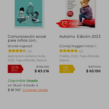
$ 117.588
$ 110.2
50%
50%
dcto.
dcto.
$ 58.794
$ 55.1
Comunicación social
Autismo. Edición 2023
para niños con
autismo y otras
Brooke Ingersoll
(Comp) Ruggieri Victor /
dificultades del
Cuesta Comez Jose Luis
(4)
(2)
desarrollo: ImPACT
para profesionales
Asociacion Autismo Avila,
Paidos, 2022, Tapa Blanda,
2021, Tapa Blanda, Nuevo
Nuevo
Disponible
Usado
en Buen Estado a
Rápido
$ 81.747
.
Comprar Usado