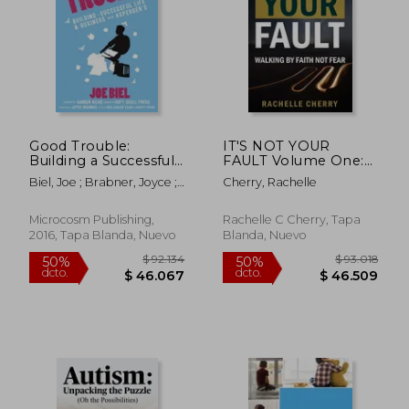
dcto.
dcto.
$ 65.763
$ 58.3
Good Trouble:
IT'S NOT YOUR
Building a Successful
FAULT Volume One:
Life and Business with
Walking By Faith Not
Biel, Joe ; Brabner, Joyce ;
Cherry, Rachelle
Autism (en Inglés)
Fear (en Inglés)
Hicks, Sander
Microcosm Publishing,
Rachelle C Cherry, Tapa
2016, Tapa Blanda, Nuevo
Blanda, Nuevo