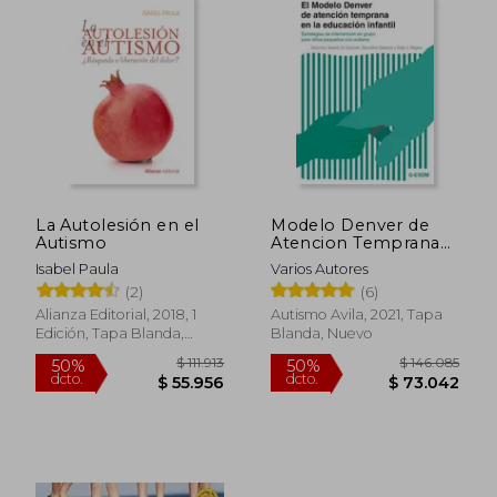
La Autolesión en el
Modelo Denver de
Autismo
Atencion Temprana
en la Educacion
Isabel Paula
Varios Autores
Infantil
(2)
(6)
$ 79.313
$ 111.
50%
50%
Alianza Editorial, 2018, 1
Autismo Avila, 2021, Tapa
dcto.
dcto.
$ 39.656
$ 55.9
Edición, Tapa Blanda,
Blanda, Nuevo
Nuevo