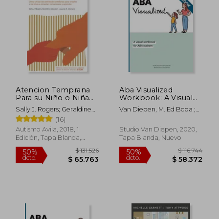
Atencion Temprana
Aba Visualized
Para su Niño o Niña
Workbook: A Visual
con Autismo
Workbook for aba
Sally J. Rogers; Geraldine
Van Diepen, M. Ed Bcba ;
Trainers (en Inglés)
Dawson; Laurie A. Vismara
Van Diepen, Boudewijn
(16)
Autismo Avila, 2018, 1
Studio Van Diepen, 2020,
Edición, Tapa Blanda,
Tapa Blanda, Nuevo
Nuevo
$ 97.243
$ 115.0
50%
50%
dcto.
dcto.
$ 48.621
$ 57.5