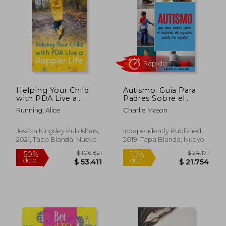
Helping Your Child
Autismo: Guía Para
with PDA Live a
Padres Sobre el
Happier Life (en
Trastorno del
Running, Alice
Charlie Mason
Inglés)
Espectro Autista en
Español
Jessica Kingsley Publishers,
Independently Published,
2021, Tapa Blanda, Nuevo
2019, Tapa Blanda, Nuevo
$ 108.387
$ 103.9
50%
50%
dcto.
dcto.
$ 54.193
$ 51.9