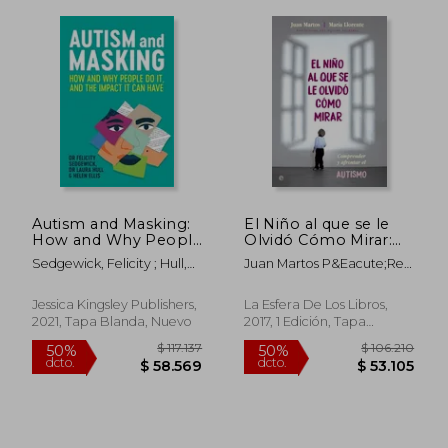
$ 35.900
$ 29.9
10%
dcto.
$ 35.054
$ 26.9
Autism and Masking:
El Niño al que se le
How and Why People
Olvidó Cómo Mirar:
Do It, and the Impact
Comprender y
Sedgewick, Felicity ; Hull,
Juan Martos P&Eacute;Rez;
It Can Have (en
Afrontar el Autismo
Laura ; Ellis, Helen
Mar&Iacute;A Llorente
Inglés)
Com&Iacute;
Jessica Kingsley Publishers,
La Esfera De Los Libros,
2021, Tapa Blanda, Nuevo
2017, 1 Edición, Tapa
Blanda, Nuevo