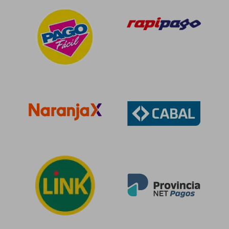
$ 100.138
$ 87.9
50%
50%
dcto.
dcto.
$ 50.069
$ 43.9