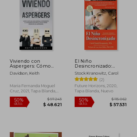
Viviendo con
El Niño
Aspergers: Cómo
Desincronizado:
Vivir una Vida Normal
Reconociendo y
Davidson, Keith
Stock Kranowitz, Carol
e Integrarte a la
Enfrentando el
(2)
Sociedad sin Dificultad
Trastorno de
$ 123.923
$ 200.5
si Tienes Síndrome de
Procesamiento
50%
50%
Maria Fernanda Moguel
Future Horizons, 2020,
dcto.
dcto.
Aspergers
Sensorial: Spanish
$ 61.961
$ 100.2
Cruz, 2021, Tapa Blanda,
Tapa Blanda, Nuevo
Edition of the Out-
Nuevo
Of-Synch Child