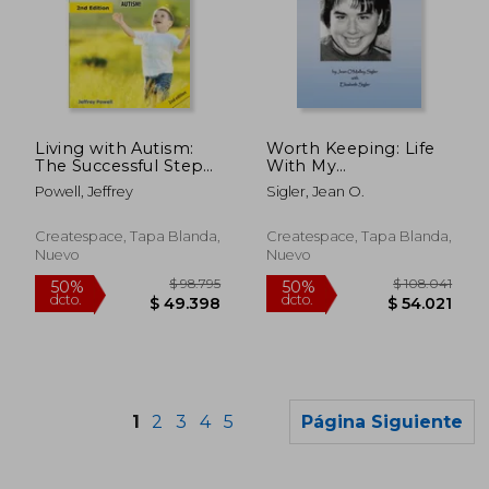
$ 92.134
$ 93.0
50%
50%
dcto.
dcto.
$ 46.067
$ 46.5
Living with Autism:
Worth Keeping: Life
The Successful Steps
With My
to Recognizing,
Extraordinary
Powell, Jeffrey
Sigler, Jean O.
Adapting, Learning,
Daughter (en Inglés)
and Understanding
Autism (en Inglés)
Createspace, Tapa Blanda,
Createspace, Tapa Blanda,
Nuevo
Nuevo
1
2
3
4
5
Página Siguiente