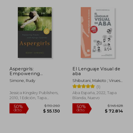
$ 83.034
$ 127.4
40%
50%
dcto.
dcto.
$ 49.820
$ 63.7
Aspergirls:
El Lenguaje Visual de
Empowering
aba
Females With
Simone, Rudy
Shibutani, Makoto ; Virues-
Asperger Syndrome
Ortega, Javier
(1)
(en Inglés)
Jessica Kingsley Publishers,
Aba España, 2022, Tapa
Rápido
Rápido
2010, 1 Edición, Tapa
Blanda, Nuevo
Blanda, Nuevo