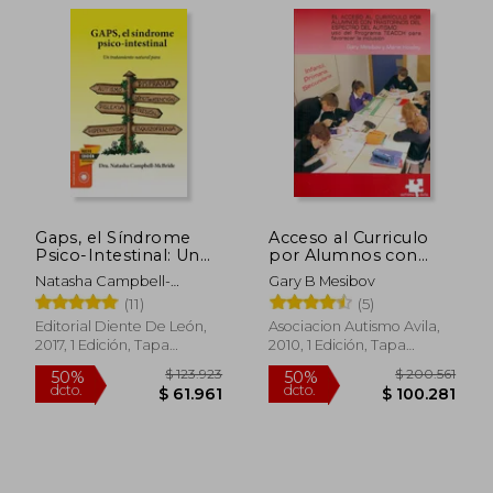
$ 110.260
$ 145.6
50%
50%
dcto.
dcto.
$ 55.130
$ 72.8
Gaps, el Síndrome
Acceso al Curriculo
Psico-Intestinal: Un
por Alumnos con
Tratamiento Natural
Trastornos del
Natasha Campbell-
Gary B Mesibov
Para el Autismo, la
Espectro del
McBride
(11)
(5)
Dispraxia, el Trastorno
Autismo, el: Uso del
por Déficit de
Programa Teacch
Editorial Diente De León,
Asociacion Autismo Avila,
Atención con o sin. Y
Para Favorecer la
2017, 1 Edición, Tapa
2010, 1 Edición, Tapa
la Esquizofrenia.
Inclusion
Blanda, Nuevo
Blanda,
Usado
(Salud y Plantas)