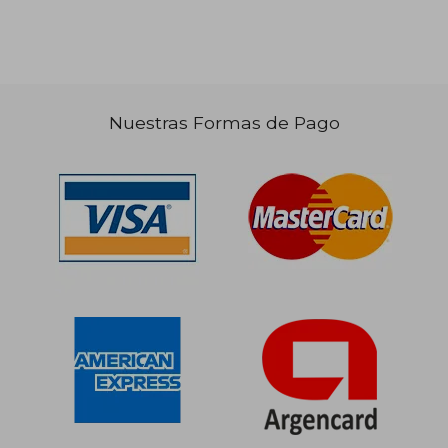
Nuestras Formas de Pago
$ 102.171
$ 94.3
50%
50%
dcto.
dcto.
$ 51.086
$ 47.1