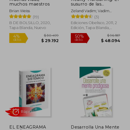
muchos maestros
susurro de las
estrellas de
Brian Weiss
Zeland Vadim; Vadim
madrugada vol. II
$ 122.929
$ 74.2
Zeland
50%
50%
(19)
(3)
dcto.
dcto.
$ 61.464
$ 37.1
B DE BOLSILLO, 2020,
Ediciones Obelisco, 2011, 2
Tapa Blanda, Nuevo
Edición, Tapa Blanda,
Nuevo
Rápido
EL ENEAGRAMA
Desarrolla Una Mente