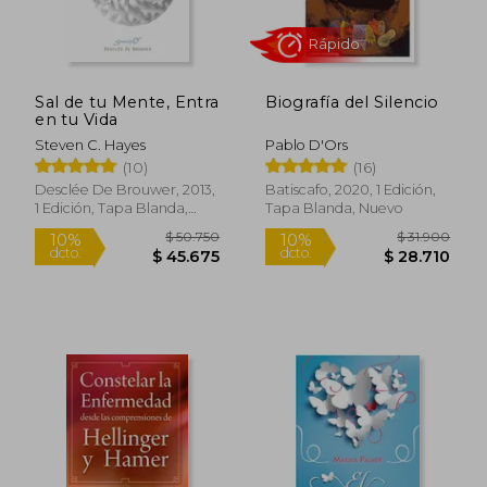
$ 23.920
$ 43.7
10%
10%
dcto.
dcto.
$ 21.528
$ 39.3
Sal de tu Mente, Entra
Biografía del Silencio
en tu Vida
Steven C. Hayes
Pablo D'Ors
(10)
(16)
Desclée De Brouwer, 2013,
Batiscafo, 2020, 1 Edición,
1 Edición, Tapa Blanda,
Tapa Blanda, Nuevo
Nuevo
Rápido