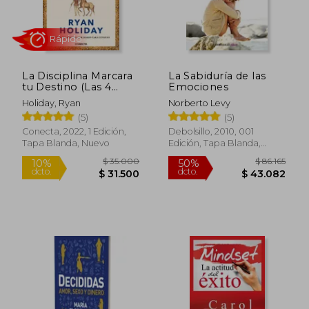
La Disciplina Marcara
La Sabiduría de las
tu Destino (Las 4
Emociones
Virtudes Estoicas 2)
Holiday, Ryan
Norberto Levy
(5)
(5)
Conecta, 2022, 1 Edición,
Debolsillo, 2010, 001
Tapa Blanda, Nuevo
Edición, Tapa Blanda,
Nuevo
Rápido