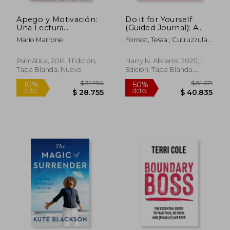
Apego y Motivación:
Do it for Yourself
Una Lectura
(Guided Journal): A
Psicoanalítica
Motivational Journal
Mario Marrone
Forrest, Tessa ; Cutruzzula,
(Start Before You’Re
Kara
Ready) (en Inglés)
Psimática, 2014, 1 Edición,
Harry N. Abrams, 2020, 1
Tapa Blanda, Nuevo
Edición, Tapa Blanda,
Nuevo
$ 25.000
$ 109.5