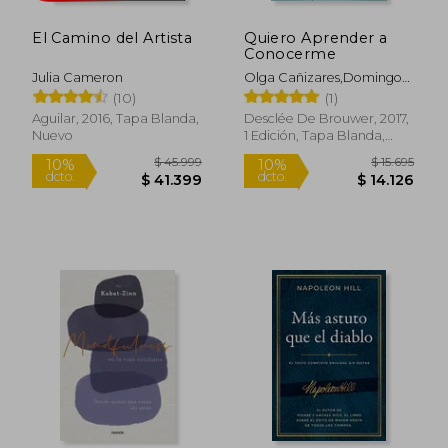
El Camino del Artista
Quiero Aprender a
Conocerme
Julia Cameron
Olga Cañizares,Domingo
Delgado
(10)
(1)
Aguilar, 2016, Tapa Blanda,
Desclée De Brouwer, 2017,
Nuevo
1 Edición, Tapa Blanda,
Nuevo
$ 17.450
$ 100.4
10%
50%
dcto.
dcto.
$ 15.705
$ 50.2