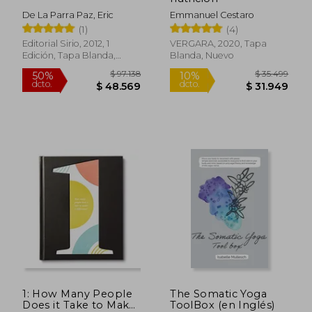
De La Parra Paz, Eric
Emmanuel Cestaro
(1)
(4)
Editorial Sirio, 2012, 1
VERGARA, 2020, Tapa
Edición, Tapa Blanda,
Blanda, Nuevo
Nuevo
$ 30.499
$ 96.1
4%
50%
dcto.
dcto.
$ 29.192
$ 48.0
1: How Many People
The Somatic Yoga
Rápido
Does it Take to Make
ToolBox (en Inglés)