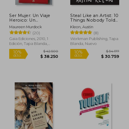
Ser Mujer: Un Viaje
Steal Like an Artist: 10
Rápido
Heroico: Un
Things Nobody Told
Apasionante Camino
you About Being
Maureen Murdock
Kleon, Austin
Hacia la Totalidad
Creative (en Inglés)
(20)
(8)
Gaia Ediciones, 2010, 1
Workman Publishing, Tapa
Edición, Tapa Blanda,
Blanda, Nuevo
Nuevo
$ 124.014
$ 44.0
50%
10%
dcto.
dcto.
$ 62.007
$ 39.6