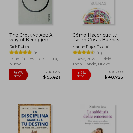
The Creative Act: A
Cómo Hacer que te
way of Being (en
Pasen Cosas Buenas
Inglés)
Rick Rubin
Marian Rojas Estapé
(19)
(11)
Penguin Press, Tapa Dura,
Espasa, 2020, 1 Edición,
Nuevo
Tapa Blanda, Nuevo
$ 110.843
$ 81.2
50%
40%
dcto.
dcto.
$ 55.421
$ 48.7