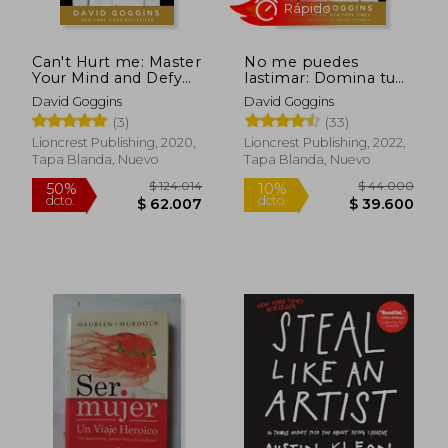
Rápido
Can't Hurt me: Master
No me puedes
Your Mind and Defy
lastimar: Domina tu
the Odds - Clean
mente y desafía las
David Goggins
David Goggins
Edition (en Inglés)
probabilidades
(3)
(33)
Lioncrest Publishing, 2020,
Lioncrest Publishing, 2022,
Tapa Blanda, Nuevo
Tapa Blanda, Nuevo
$ 96.187
$ 25.8
50%
10%
dcto.
dcto.
$ 48.094
$ 23.2