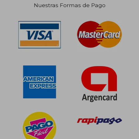
Nuestras Formas de Pago
$ 42.400
$ 107.
5%
50%
dcto.
dcto.
$ 40.353
$ 53.9