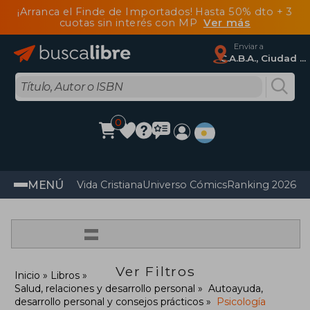
¡Arranca el Finde de Importados! Hasta 50% dto + 3
cuotas sin interés con MP
Ver más
Enviar a
C.A.B.A., Ciudad Autónoma De Buenos Aires
0
MENÚ
Vida Cristiana
Universo Cómics
Ranking 2026
Im
=
Ver Filtros
Inicio
Libros
Salud, relaciones y desarrollo personal
Autoayuda,
desarrollo personal y consejos prácticos
Psicología