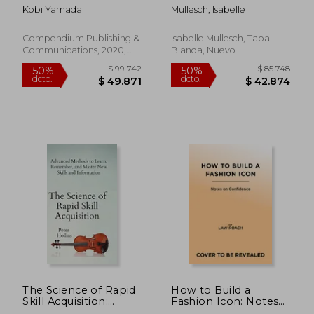
a Difference? (en
Kobi Yamada
Mullesch, Isabelle
Inglés)
Compendium Publishing &
Isabelle Mullesch, Tapa
Communications, 2020,
Blanda, Nuevo
Tapa Dura, Nuevo
$ 96.000
$ 27.0
10%
6%
dcto.
dcto.
$ 86.400
$ 25.5
The Science of Rapid
How to Build a
Skill Acquisition:
Fashion Icon: Notes
Advanced Methods to
on Confidence from