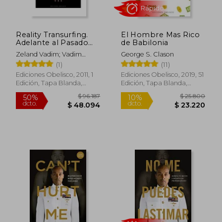
Reality Transurfing.
El Hombre Mas Rico
Adelante al Pasado
de Babilonia
vol. III
Zeland Vadim; Vadim
George S. Clason
Zeland
(1)
(11)
Ediciones Obelisco, 2011, 1
Ediciones Obelisco, 2019, 51
Edición, Tapa Blanda,
Edición, Tapa Blanda,
$ 100.043
$ 111.
50%
50%
Nuevo
Nuevo
dcto.
dcto.
$ 50.021
$ 55.9