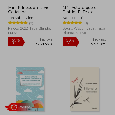
Mindfulness en la Vida
Más Astuto que el
Cotidiana
Diablo: El Texto
Completo Original
Jon Kabat-Zinn
Napoleon Hill
sin Editar; El Autor de
(2)
(8)
Piense y Hágase Rico,
el Libro Sobre el
Paidós, 2022, Tapa Blanda,
Sound Wisdom, 2021, Tapa
Éxito de Mayor Venta
Nuevo
Blanda, Nuevo
Rápido
$ 45.999
$ 15.
10%
10%
dcto.
dcto.
$ 41.399
$ 14.1