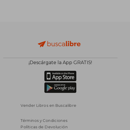
$ 99.852
$ 91.2
50%
50%
dcto.
dcto.
$ 49.926
$ 45.6
¡Descárgate la App GRATIS!
Vender Libros en Buscalibre
Términos y Condiciones
Políticas de Devolución