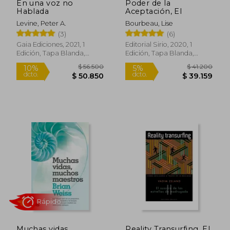
En una voz no
Poder de la
$ 41.200
$ 72.1
50%
Hablada
Aceptación, El
dcto.
$ 40.112
$ 36.0
Levine, Peter A.
Bourbeau, Lise
(3)
(6)
Gaia Ediciones, 2021, 1
Editorial Sirio, 2020, 1
Edición, Tapa Blanda,
Edición, Tapa Blanda,
Nuevo
Nuevo
Muchas vidas,
Reality Transurfing. El