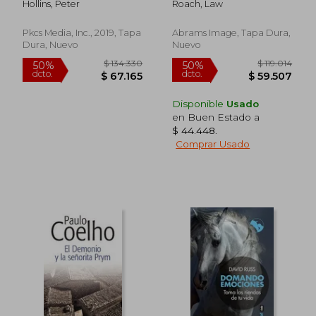
Hollins, Peter
Roach, Law
Learn, Remember,
the World's Only
Rápido
and Master new Skills
Image Architect (en
and Information (en
Inglés)
Pkcs Media, Inc., 2019, Tapa
Abrams Image, Tapa Dura,
Inglés)
Dura, Nuevo
Nuevo
Disponible
Usado
en Buen Estado a
$ 44.448
.
Comprar Usado
$ 97.138
$ 35.4
50%
10%
dcto.
dcto.
$ 48.569
$ 31.9