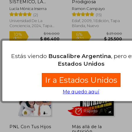
SISTÉMICO, LA
Prodigiosa
TRAMA DE LA
Lucía Mónica Inserra
Ramon Campayo
CONCIENCIA
(2)
(15)
Universidad De La
Edaf, 2009, 1 Edición, Tapa
Conciencia, 2024, Tapa
Blanda, Nuevo
$ 56.500
$ 41.2
10%
5%
Blanda, Nuevo
dcto.
dcto.
$ 50.850
$ 39.1
Estás viendo
Buscalibre Argentina
, pero 
Estados Unidos
Ir a Estados Unidos
Me quedo aquí
Rápido
PNL Con Tus Hijos
Más allá de la
nutrición