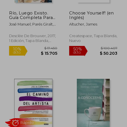
Río, Luego Existo.
Choose Yourself! (en
Guía Completa Para
Inglés)
Curiosos, Talleristas y
José Manuel; Parés Giralt,
Altucher, James
Dinamizadores de
Mª Rosa Torres Sánchez
Grupo. Risoterapia
Integrativa
Desclée De Brouwer, 2017,
Createspace, Tapa Blanda,
1 Edición, Tapa Blanda,
Nuevo
Nuevo
$ 42.500
$ 34.1
10%
10%
dcto.
dcto.
$ 38.250
$ 30.7