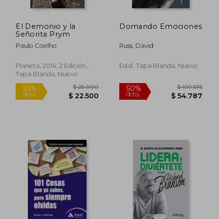
El Demonio y la
Domando Emociones
Señorita Prym
Paulo Coelho
Russ, David
Planeta, 2014, 2 Edición,
Edaf, Tapa Blanda, Nuevo
Tapa Blanda, Nuevo
$ 99.742
$ 85.7
50%
50%
dcto.
dcto.
$ 49.871
$ 42.8