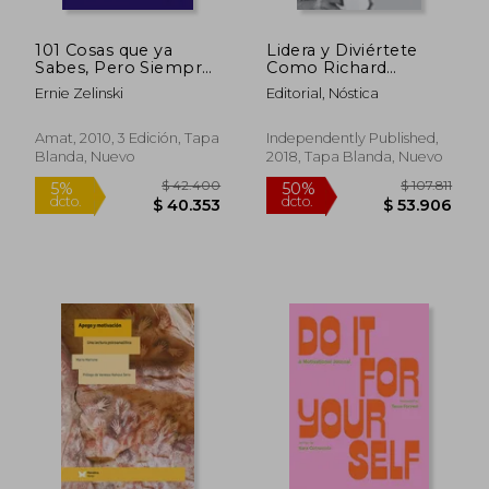
101 Cosas que ya
Lidera y Diviértete
Sabes, Pero Siempre
Como Richard
Olvidas: El Arte de
Branson: El Secreto
Ernie Zelinski
Editorial, Nóstica
Vivir en un Mundo
de las Empresas
Complicado
Virgin
Amat, 2010, 3 Edición, Tapa
Independently Published,
Blanda, Nuevo
2018, Tapa Blanda, Nuevo
$ 134.330
$ 119.
50%
50%
dcto.
dcto.
$ 67.165
$ 59.5