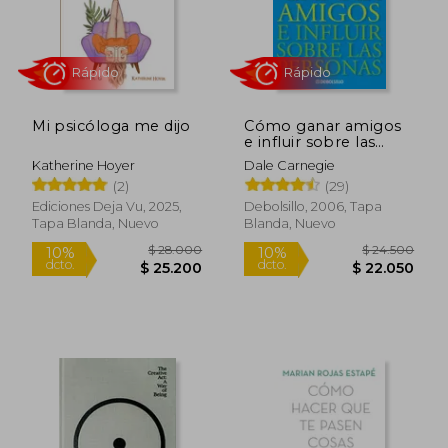
Mi psicóloga me dijo
Cómo ganar amigos
e influir sobre las
personas
Katherine Hoyer
Dale Carnegie
Rápido
Rápido
(2)
(29)
Ediciones Deja Vu, 2025,
Debolsillo, 2006, Tapa
Tapa Blanda, Nuevo
Blanda, Nuevo
$ 28.000
$ 24.5
10%
10%
dcto.
dcto.
$ 25.200
$ 22.0