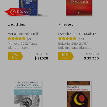
$ 35.000
$ 86.1
10%
50%
dcto.
dcto.
$ 31.500
$ 43.0
Decididas
Mindset
Maria Florencia Freijo
Dweck, Carol S. ; Ruaiz De
Luna Gonzaalez, Pedro
(2)
(44)
Planeta, 2022, Tapa
Editorial Sirio, 2016, 1
Blanda, Nuevo
Edición, Tapa Blanda,
Nuevo
Rápido