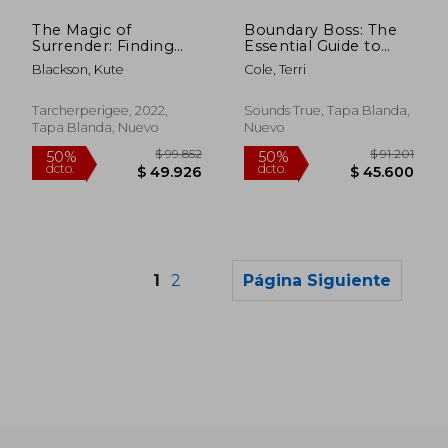
10%
50%
dcto.
dcto.
$ 22.500
$ 54.7
The Magic of
Boundary Boss: The
Surrender: Finding
Essential Guide to
the Courage to Let
Talk True, be Seen,
Blackson, Kute
Cole, Terri
Go (en Inglés)
and (Finally) Live Free
(en Inglés)
Tarcherperigee, 2022,
Sounds True, Tapa Blanda,
Tapa Blanda, Nuevo
Nuevo
1
2
Página Siguiente