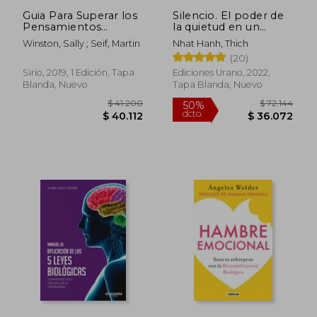
Guia Para Superar los
Silencio. El poder de
Pensamientos
la quietud en un
Atemorizantes
mundo ruidoso
Winston, Sally ; Seif, Martin
Nhat Hanh, Thich
Obsesivos o
(20)
Inquietantes
Sirio, 2019, 1 Edición, Tapa
Ediciones Urano, 2022,
Blanda, Nuevo
Tapa Blanda, Nuevo
$ 119.041
$ 107.8
50%
50%
dcto.
dcto.
$ 59.520
$ 53.9