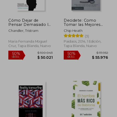
Cómo Dejar de
Decidete: Como
Pensar Demasiado las
Tomar las Mejores
Cosas: Ponte en
Decisiones en la Vida
Chandler, Tristram
Chip Heath
Acción
y en el Trabajo
$ 38.500
$ 7.8
10%
10%
(3)
Inmediatamente y
dcto.
dcto.
$ 34.650
$ 7.0
Deja de Sobrepensar
Maria Fernanda Moguel
Paidaos, 2014, 1 Edición,
Todo lo que se Cruza
Cruz, Tapa Blanda, Nuevo
Tapa Blanda, Nuevo
en tu Camino