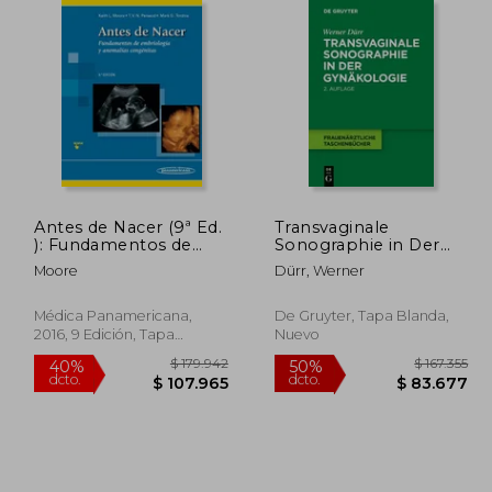
25.908
$ 197.241
50%
50%
dcto.
dcto.
2.954
$ 98.621
Antes de Nacer (9ª Ed.
Transvaginale
): Fundamentos de
Sonographie in Der
Embriologia y
Gynäkologie (en
Moore
Dürr, Werner
Defectos Congenitos
Alemán)
Médica Panamericana,
De Gruyter, Tapa Blanda,
2016, 9 Edición, Tapa
Nuevo
Blanda, Nuevo