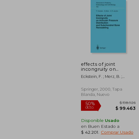
$ 1
50%
dcto.
$ 6
effects of joint
incongruity on
articular pressure
Eckstein, F. ; Merz, B. ;
distribution and
Jacobs, C. R.
subchondral bone
remodeling (en
Springer, 2000, Tapa
Inglés)
Blanda, Nuevo
Disponible
Usado
en Buen Estado a
$ 42.201
.
Comprar Usado