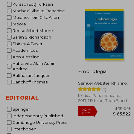
$ 
Kursad (Edt) Turksen
40%
dcto.
$ 5
Machozi Kiboko Francoise
Maienschein Glitz Allen
Moore
Reese Albert Moore
Sarah S Richardson
Shirley A Bayer
Academicos
Ann Kiessling
Auberville Alain Aubin
Andree
Embriologia
Balthazart Jacques
Banchoff Thomas
Samuel Webster; Rhiannon
De Wreede
(1)
Médica Panamericana,
EDITORIAL
2013, 1 Edición, Tapa Blanda,
Nuevo
Springer
Independently Published
Cambridge University Press
Intechopen