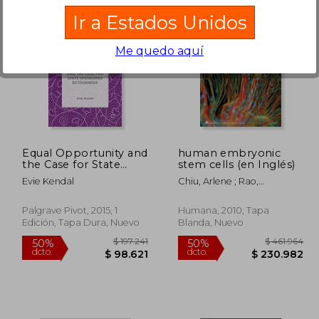
Ir a Estados Unidos
Me quedo aquí
99.098
$ 342.608
50%
50%
dcto.
dcto.
9.549
$ 171.304
Equal Opportunity and
human embryonic
the Case for State
stem cells (en Inglés)
Sponsored
Evie Kendal
Chiu, Arlene ; Rao,
Ectogenesis (en
Mahendra S.
Inglés)
Palgrave Pivot, 2015, 1
Humana, 2010, Tapa
Edición, Tapa Dura, Nuevo
Blanda, Nuevo