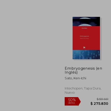
$ 1
50%
dcto.
$ 9
Embryogenesis (en
Inglés)
Sato, Ken-Ichi
Intechopen, Tapa Dura,
Nuevo