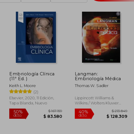
Embriología Clínica
Langman:
(11ª Ed. )
Embriología Médica
Keith L. Moore
Thomas W. Sadler
(2)
Elsevier, 2020, 11 Edición,
Lippincott Williams &
Tapa Blanda, Nuevo
Wilkins / Wolters Kluwer
Health, 2012, 12 Edición,
Tapa Dura, Nuevo