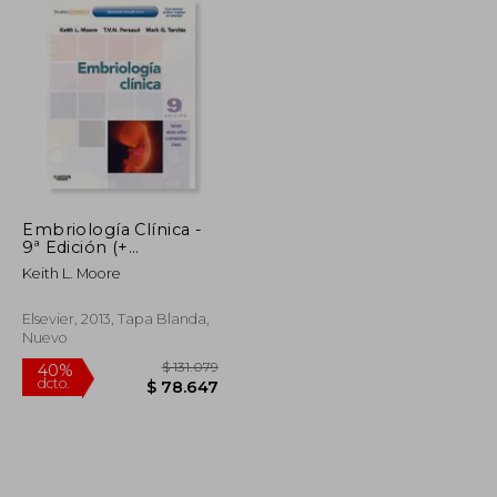
$ 461.964
$ 198.926
50%
dcto.
$ 230.982
$ 99.463
Embriología Clínica -
9ª Edición (+
Studentconsult)
Keith L. Moore
Elsevier, 2013, Tapa Blanda,
Nuevo