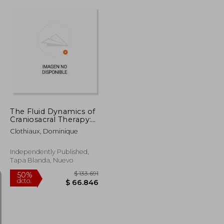
$ 765.257
$ 219.008
50%
dcto.
$ 382.629
$ 109.504
The Fluid Dynamics of
Craniosacral Therapy:
Foundational
Clothiaux, Dominique
Biodynamics (en
Inglés)
Independently Published,
Tapa Blanda, Nuevo