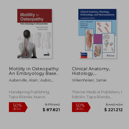
98.789
$ 167.159
50%
40%
dcto.
dcto.
9.273
$ 83.580
Motility in Osteopathy:
Clinical Anatomy,
An Embryology Based
Histology,
Concept (en Inglés)
Embryology, and
Auberville, Alain ; Aubin,
Wikenheiser, Jamie
Neuroanatomy: An
Andree
Integrated Textbook
(en Inglés)
Handspring Publishing,
Thieme Medical Publishers, 1
Tapa Blanda, Nuevo
Edición, Tapa Blanda,
Nuevo