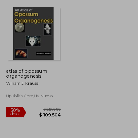
$ 442.424
$ 404.011
50%
dcto.
$ 221.212
$ 202.005
atlas of opossum
organogenesis
William J. Krause
Upublish.com,us, Nuevo