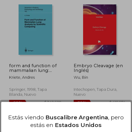
97.772
$ 389.323
50%
50%
dcto.
dcto.
8.886
$ 194.662
form and function of
Embryo Cleavage (en
mammalian lung:
Inglés)
analysis by scientific
Kriete, Andres
Wu, Bin
computing (en Inglés)
Springer, 1998, Tapa
Intechopen, Tapa Dura,
Blanda, Nuevo
Nuevo
Estás viendo
Buscalibre Argentina
, pero
estás en
Estados Unidos