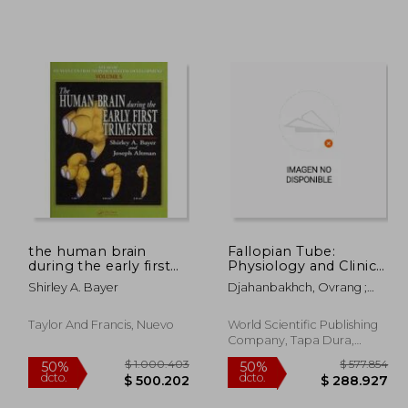
98.926
$ 179.942
40%
50%
dcto.
dcto.
9.463
$ 107.965
the human brain
Fallopian Tube:
during the early first
Physiology and Clinical
trimester
Aspects (en Inglés)
Shirley A. Bayer
Djahanbakhch, Ovrang ;
Saridogan, Ertan
Taylor And Francis, Nuevo
World Scientific Publishing
Company, Tapa Dura,
Nuevo