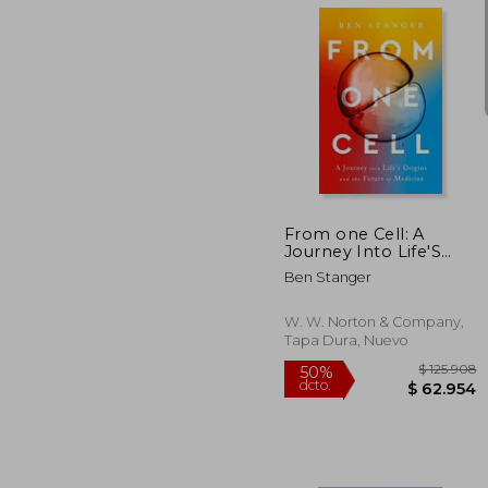
$ 3
50%
dcto.
$ 19
From one Cell: A
Journey Into Life'S
Origins and the Future
Ben Stanger
of Medicine (en Inglés)
W. W. Norton & Company,
Tapa Dura, Nuevo