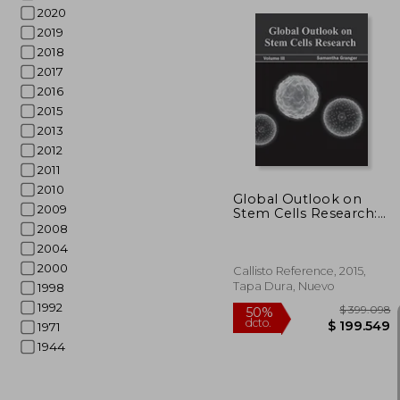
2020
2019
2018
2017
$ 3
50%
2016
dcto.
$ 19
2015
2013
2012
2011
2010
Global Outlook on
2009
Stem Cells Research:
Volume iii (en Inglés)
2008
2004
2000
Callisto Reference, 2015,
Tapa Dura, Nuevo
1998
1992
1971
1944