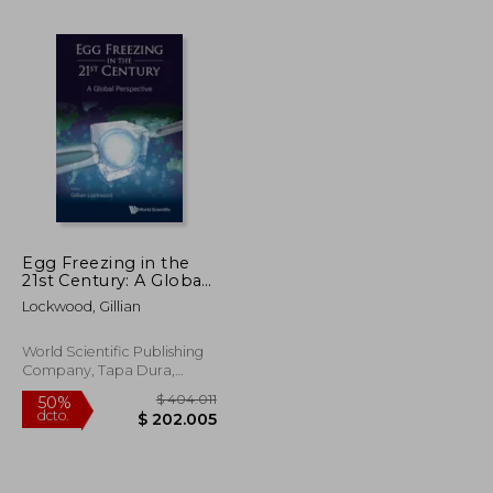
$ 213.849
$ 235.385
50%
dcto.
$ 128.309
$ 117.692
Egg Freezing in the
21st Century: A Global
Perspective (en
Lockwood, Gillian
Inglés)
World Scientific Publishing
Company, Tapa Dura,
Nuevo