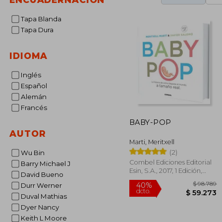
Tapa Blanda
Tapa Dura
IDIOMA
Inglés
Español
Alemán
Francés
BABY-POP
AUTOR
Marti, Meritxell
(2)
Wu Bin
Combel Ediciones Editorial
Barry Michael J
Esin, S.A., 2017, 1 Edición,
David Bueno
Tapa Dura, Nuevo
Durr Werner
Duval Mathias
Dyer Nancy
Keith L Moore