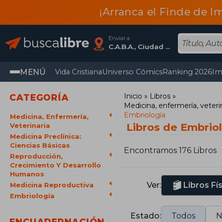
¡Arranca el Finde de I
Enviar a
C.A.B.A., Ciudad Autónoma De Buenos Aires
MENÚ
Vida Cristiana
Universo Cómics
Ranking 2026
Im
Inicio
Libros
CATEGORÍA
Medicina, enfermería, veteri
Embriología
Medicina, Enfermería,
Libros de Embrio
Veterinaria
Medicina Preclínica:
Ciencias Básicas
Encontramos 176 Libros
Reproducción,
Crecimiento Y Desarrollo
Humanos
Ver:
Libros Fí
Medicina Reproductiva
Embriología
Estado:
Todos
N
ENCUADERNACIÓN