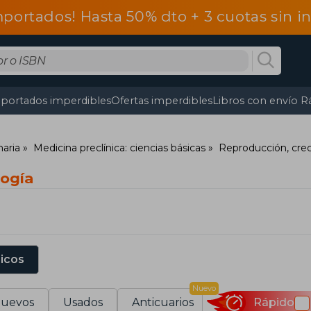
mportados! Hasta 50% dto + 3 cuotas sin 
portados imperdibles
Ofertas imperdibles
Libros con envío R
naria
Medicina preclínica: ciencias básicas
Reproducción, cre
logía
sicos
Nuevo
uevos
Usados
Anticuarios
Rápido