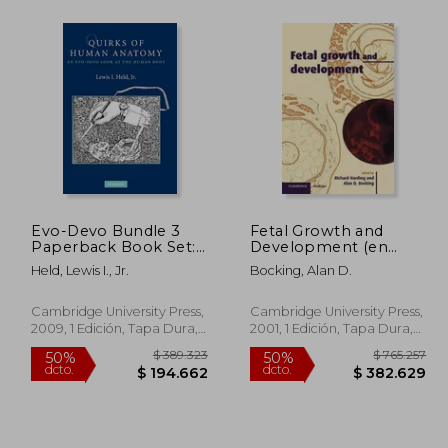
31.043
$ 175.642
50%
50%
dcto.
dcto.
5.522
$ 87.821
Evo-Devo Bundle 3
Fetal Growth and
Paperback Book Set:
Development (en
Quirks of Human
Inglés)
Held, Lewis I., Jr.
Bocking, Alan D.
Anatomy Hardback
(en Inglés)
Cambridge University Press,
Cambridge University Press,
2009, 1 Edición, Tapa Dura,
2001, 1 Edición, Tapa Dura,
Nuevo
Nuevo