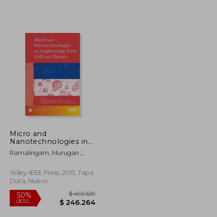
$ 167.355
$ 131.079
40%
dcto.
$ 83.677
$ 78.647
Micro and
Nanotechnologies in
Engineering Stem
Ramalingam, Murugan ;
Cells and Tissues (en
Jabbari, Esmaiel ;
Inglés)
Ramakrishna, Seeram
Wiley-IEEE Press, 2013, Tapa
Dura, Nuevo