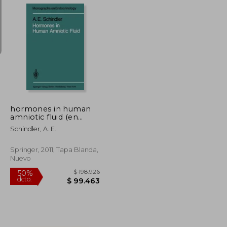
$ 410.974
$ 133.691
50%
dcto.
$ 205.487
$ 66.846
hormones in human
amniotic fluid (en
Inglés)
Schindler, A. E.
Springer, 2011, Tapa Blanda,
Nuevo