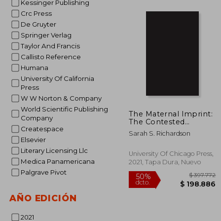
Kessinger Publishing
Crc Press
De Gruyter
$ 1
50%
dcto.
Springer Verlag
$ 6
Taylor And Francis
Callisto Reference
Humana
University Of California
Press
W W Norton & Company
World Scientific Publishing
The Maternal Imprint:
Company
The Contested
Createspace
Science of Maternal-
Sarah S. Richardson
Fetal Effects (en
Elsevier
Inglés)
Literary Licensing Llc
University Of Chicago Press,
Medica Panamericana
2021, Tapa Dura, Nuevo
Palgrave Pivot
AÑO EDICIÓN
2021