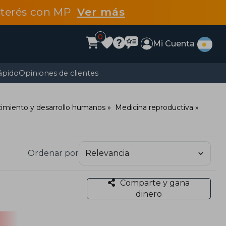
interés con MP
Ver más
0
Mi Cuenta
ápido
Opiniones de clientes
cimiento y desarrollo humanos
Medicina reproductiva
Ordenar por
Comparte y gana
dinero