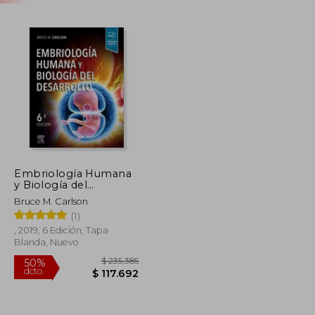
Embriología Humana
y Biología del
Desarrollo (6ª Ed. )
Bruce M. Carlson
(1)
, 2019, 6 Edición, Tapa
Blanda, Nuevo