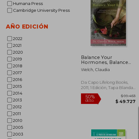
Humana Press
Cambridge University Press
$ 1
50%
dcto.
$ 6
AÑO EDICIÓN
2022
2021
2020
Balance Your
2019
Hormones, Balance
2018
Your Life: Achieving
Welch, Claudia
Optimal Health and
2017
Wellness Through
2016
Ayurveda, Chinese
Da Capo Lifelong Books,
2015
Medicine, and Western
2011, 1 Edición, Tapa Blanda,
Science (en Inglés)
Nuevo
2014
2013
2012
2011
2010
2005
2003