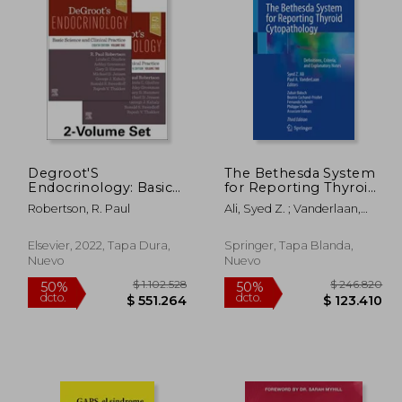
89.088
$ 97.771
50%
50%
dcto.
dcto.
4.544
$ 48.886
Degroot'S
The Bethesda System
Endocrinology: Basic
for Reporting Thyroid
Science and Clinical
Cytopathology:
Robertson, R. Paul
Ali, Syed Z. ; Vanderlaan,
Practice (en Inglés)
Definitions, Criteria,
Paul A.
and Explanatory
Notes (en Inglés)
Elsevier, 2022, Tapa Dura,
Springer, Tapa Blanda,
Nuevo
Nuevo