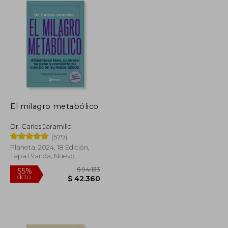
El milagro metabólico
Dr. Carlos Jaramillo
(579)
Planeta, 2024, 18 Edición,
Tapa Blanda, Nuevo
$ 260.710
$ 94.133
55%
dcto.
$ 129.553
$ 42.360