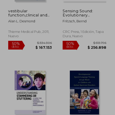
$ 721.774
$ 186.
50%
50%
dcto.
dcto.
$ 360.887
$ 93.3
vestibular
Sensing Sound:
function,clinical and
Evolutionary
practice
Neurobiology of a
Alan L. Desmond
Fritzsch, Bernd
management
Novel Sense of
Hearing (en Inglés)
Thieme Medical Pub, 2011,
CRC Press, 1 Edición, Tapa
Nuevo
Dura, Nuevo