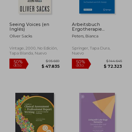
Seeing Voices (en
Arbeitsbuch
Inglés)
Ergotherapie
Individualisiert
Oliver Sacks
Peters, Bianca
Gestalten (en
Alemán)
Vintage, 2000, No Edición,
Springer, Tapa Dura,
Tapa Blanda, Nuevo
Nuevo
$ 135.587
$ 160.4
50%
50%
dcto.
dcto.
$ 67.793
$ 80.2