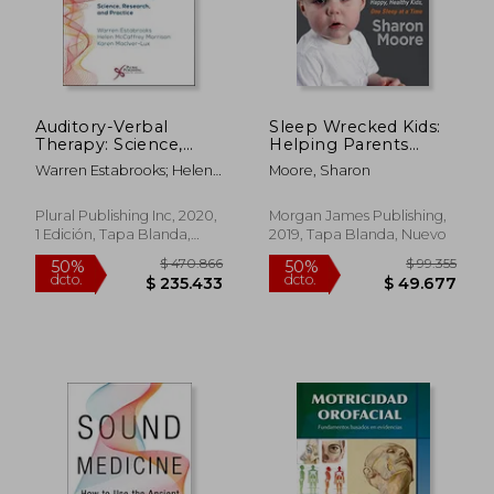
Auditory-Verbal
Sleep Wrecked Kids:
$ 123.923
$ 117.2
50%
50%
Therapy: Science,
Helping Parents
dcto.
dcto.
$ 61.961
$ 58.6
Research, and
Raise Happy, Healthy
Warren Estabrooks; Helen
Moore, Sharon
Practice (en Inglés)
Kids, one Sleep at a
Mccaffrey Morrison; Karen
Time (en Inglés)
Maciver-Lux
Plural Publishing Inc, 2020,
Morgan James Publishing,
1 Edición, Tapa Blanda,
2019, Tapa Blanda, Nuevo
Nuevo