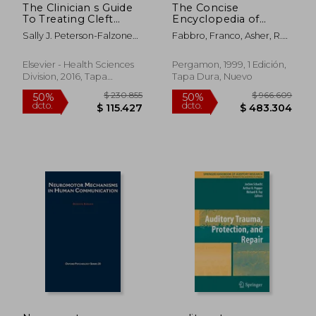
The Clinician s Guide
The Concise
To Treating Cleft
Encyclopedia of
Palate Speech, 2e (en
Language Pathology
Sally J. Peterson-Falzone
Fabbro, Franco, Asher, R.
Inglés)
(en Inglés)
Phd,judith Trost-
E., Fabbro, F.
Cardamone Phd,michael P.
Elsevier - Health Sciences
Pergamon, 1999, 1 Edición,
Karnell Phd,mary A.
Division, 2016, Tapa
Tapa Dura, Nuevo
Hardin-Jones Phd
Blanda, Nuevo
$ 195.733
$ 99.9
50%
50%
dcto.
dcto.
$ 97.866
$ 49.9