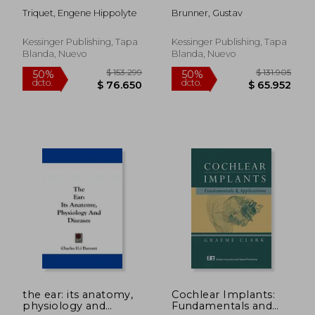
L'Oreille (1863) (en
Kranken Zustande
Triquet, Engene Hippolyte
Brunner, Gustav
Francés)
(1867) (en Alemán)
Kessinger Publishing, Tapa
Kessinger Publishing, Tapa
Blanda, Nuevo
Blanda, Nuevo
$ 470.326
$ 403.1
50%
50%
dcto.
dcto.
$ 235.163
$ 201.5
the ear: its anatomy,
Cochlear Implants:
physiology and
Fundamentals and