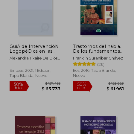
GuíA de IntervencióN
Trastornos del habla.
LogopéDica en las
De los fundamentos a
Disfagias: 17
la evaluación
Alexandra Tixaire De Dios;
Franklin Susanibar Chávez
(Trastornos del
Bel&Eacute;N
(26)
Lenguaje)
Ordo&Ntilde;Ez Miyar
Sintesis, 2021, 1 Edición,
Eos, 2016, Tapa Blanda,
Tapa Blanda, Nuevo
Nuevo
$ 127.465
$ 123.9
50%
50%
dcto.
dcto.
$ 63.733
$ 61.9