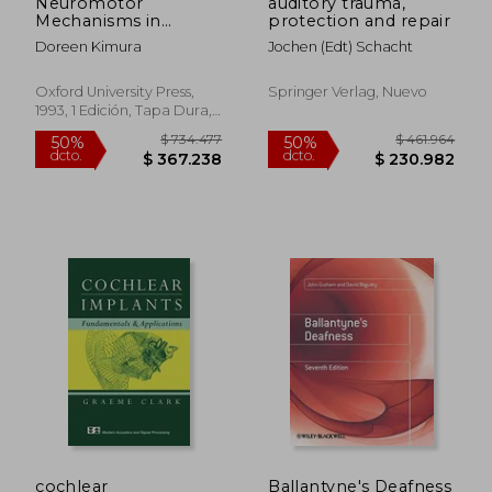
Neuromotor
auditory trauma,
Mechanisms in
protection and repair
Human
Doreen Kimura
Jochen (edt) Schacht
Communication (en
Inglés)
Oxford University Press,
Springer Verlag, Nuevo
1993, 1 Edición, Tapa Dura,
Nuevo
$ 292.503
$ 285.1
50%
50%
dcto.
dcto.
$ 146.252
$ 142.5
cochlear
Ballantyne's Deafness