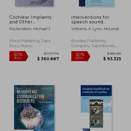
Cochlear Implants
interventions for
and Other
speech sound
Implantable Hearing
disorders in children
Ruckenstein, Michael J.
Williams, A. Lynn ; McLeod,
Devices (en Inglés)
(en Inglés)
Sharynne ; McCauley,
Rebecca J.
Plural Publishing, Tapa
Brookes Publishing
Dura, Nuevo
Company, Tapa Blanda,
Usado
$ 413.393
$ 581.
50%
50%
dcto.
dcto.
$ 206.696
$ 290.6