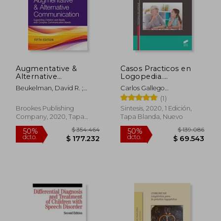
$ 169.716
$ 147.5
50%
50%
dcto.
dcto.
$ 84.858
$ 73.7
Augmentative &
Casos Practicos en
Alternative
Logopedia.
Communication:
Trastornos
Beukelman, David R. ;
Carlos Gallego
Supporting Children
Especificos del
Light, Janice C.
Lopez,Miguel Lazaro
(1)
and Adults With
Desarrollo del
Lopez Villaseñor
Complex
Lenguaje
Brookes Publishing
Sintesis, 2020, 1 Edición,
Communication
Company, 2020, Tapa
Tapa Blanda, Nuevo
Needs (en Inglés)
Dura, Nuevo