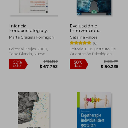
Infancia
Evaluación e
Fonoaudiologia y
Intervención
Lenguaje: Aprender
Logopédica en
Marta Graciela Formigoni
Catalina Valdés
con Terapias Breves
Motricidad Orofacial y
(6)
Áreas Afines
Editorial Brujas, 2000,
Editorial EOS (Instituto De
Tapa Blanda, Nuevo
Orientación Psicológica
Asociados), 2019, Tapa
Blanda, Nuevo
$ 211.146
$ 110.4
50%
50%
dcto.
dcto.
$ 105.573
$ 55.2