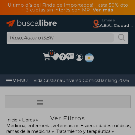
¡Último día del Finde de Importados! Hasta 50% dto
+ 3 cuotas sin interés con MP
Ver más
Enviar a
C.A.B.A., Ciudad Autónoma De Buenos Aires
0
MENÚ
Vida Cristiana
Universo Cómics
Ranking 2026
Im
=
Ver Filtros
Inicio
Libros
Medicina, enfermería, veterinaria
Especialidades médicas,
ramas de la medicina
Tratamiento y terapéutica