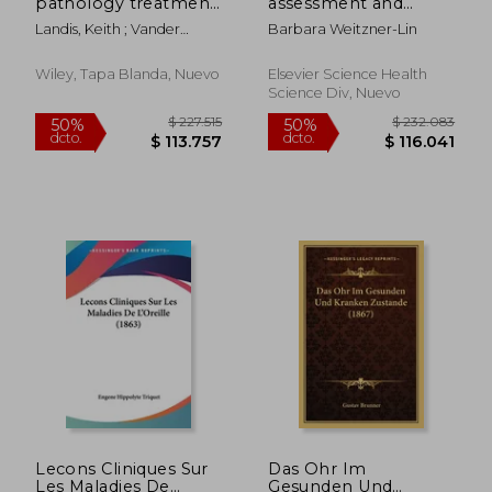
pathology treatment
assessment and
planner (en Inglés)
intervention with
Landis, Keith ; Vander
Barbara Weitzner-Lin
infants and toddlers
Woude, Judith ; Berghuis,
David J.
Wiley, Tapa Blanda, Nuevo
Elsevier Science Health
Science Div, Nuevo
$ 734.477
$ 461.9
50%
50%
dcto.
dcto.
$ 367.238
$ 230.9
Lecons Cliniques Sur
Das Ohr Im
Les Maladies De
Gesunden Und