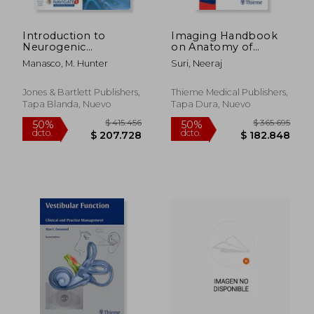
Introduction to
Imaging Handbook
Neurogenic
on Anatomy of
Communication
Cochlea (en Inglés)
Manasco, M. Hunter
Suri, Neeraj
Disorders (en Inglés)
Jones & Bartlett Publishers,
Thieme Medical Publishers,
Tapa Blanda, Nuevo
Tapa Dura, Nuevo