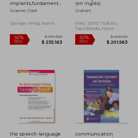
implants,fundamentals
(en Inglés)
and applications
Graeme Clark
Graham
Springer Verlag, Nuevo
Wiley, 2009, 7 Edición,
Tapa Blanda, Nuevo
$ 230.855
$ 966.6
50%
50%
dcto.
dcto.
$ 115.427
$ 483.3
the speech-language
communication