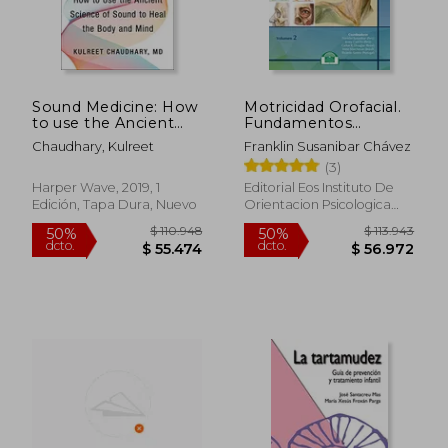
Sound Medicine: How
Motricidad Orofacial.
to use the Ancient
Fundamentos
Science of Sound to
Basados en
Chaudhary, Kulreet
Franklin Susanibar Chávez
Heal the Body and
Evidencias. Volumen ii
$ 470.866
$ 99.3
(3)
50%
50%
Mind (en Inglés)
dcto.
dcto.
$ 235.433
$ 49.6
Harper Wave, 2019, 1
Editorial Eos Instituto De
Edición, Tapa Dura, Nuevo
Orientacion Psicologica
Asociados, 2016, 1 Edición,
Tapa Blanda, Nuevo