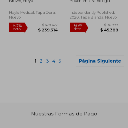
Brown, Freya
Bouchama Pathologist
Inglés)
Pathologist, Gift for
Speech-Language
Pathologist, Speech
Hayle Medical, Tapa Dura,
Independently Published,
Therapy Assistants
Nuevo
2020, Tapa Blanda, Nuevo
(en Inglés)
1
2
3
4
5
Página Siguiente
Nuestras Formas de Pago
$ 153.299
$ 131.9
50%
50%
dcto.
dcto.
$ 76.650
$ 65.9