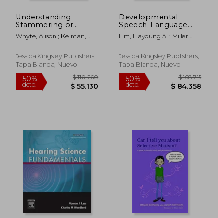
Understanding
Developmental
$ 415.456
$ 365.6
50%
50%
Stammering or
Speech-Language
dcto.
dcto.
$ 207.728
$ 182.8
Stuttering: A Guide
Training Through
Whyte, Alison ; Kelman,
Lim, Hayoung A. ; Miller,
for Parents, Teachers
Music for Children
Elaine ; Palin, Michael
Karen Epps
and Other
with Autism
Professionals (en
Spectrum Disorders:
Jessica Kingsley Publishers,
Jessica Kingsley Publishers,
Inglés)
Theory and Clinical
Tapa Blanda, Nuevo
Tapa Blanda, Nuevo
Application (en
Inglés)