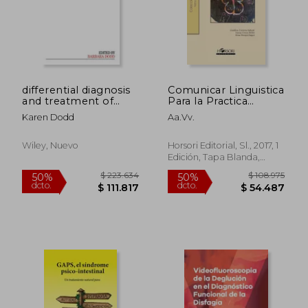
$ 354.464
$ 139.0
50%
50%
dcto.
dcto.
$ 177.232
$ 69.5
differential diagnosis
Comunicar Linguistica
and treatment of
Para la Practica
children with speech
Logopedica
Karen Dodd
Aa.Vv.
disorder, 2nd edition
Wiley, Nuevo
Horsori Editorial, Sl., 2017, 1
Edición, Tapa Blanda,
Nuevo