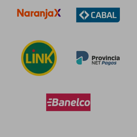
$ 308.812
$ 406.4
50%
50%
dcto.
dcto.
$ 154.406
$ 203.2