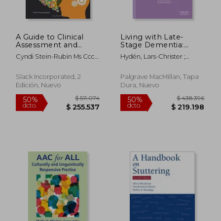
A Guide to Clinical
Living with Late-
Assessment and
Stage Dementia:
Professional Report
Communication,
Cyndi Stein-Rubin Ms Ccc
Hydén, Lars-Christer ;
Writing in Speech-
Support, and
Tssld-Slp Cta; Renee Fabus
Ekström, Anna ; Reza
Language Pathology
Interaction (en
Phd Ccc-Slp Tshh
Majlesi, Ali
(en Inglés)
Inglés)
Slack Incorporated, 2
Palgrave MacMillan, Tapa
Edición, Nuevo
Dura, Nuevo
$ 95.669
$ 144.6
50%
50%
dcto.
dcto.
$ 47.835
$ 72.3