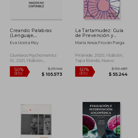
Creando Palabras
La Tartamudez: Guía
(Lenguaje,
de Prevención y
Comunicación y
Tratamiento Infantil
Eva Uceira Rey
María Xesús Froxán Parga
Logopedia)
Giuntieos Psychometrics
Pirámide, 2020, 1 Edición,
Sl., 2021, 1 Edición,
Tapa Blanda, Nuevo
$ 110.948
$ 113.9
50%
50%
Suplemento De Libro,
dcto.
dcto.
$ 55.474
$ 56.9
Nuevo