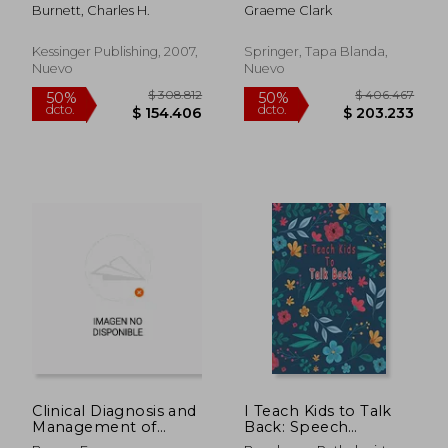
diseases (en Inglés)
Applications (Modern
Burnett, Charles H.
Graeme Clark
Acoustics and Signal
Processing)
Kessinger Publishing, 2007,
Springer, Tapa Blanda,
Nuevo
Nuevo
$ 227.515
$ 232.0
50%
50%
dcto.
dcto.
$ 113.757
$ 116.0
Clinical Diagnosis and
I Teach Kids to Talk
Management of
Back: Speech
Hearing Loss (en
Language