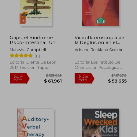
$ 223.634
$ 108.9
50%
50%
dcto.
dcto.
$ 111.817
$ 54.4
Gaps, el Síndrome
Videofluoroscopia de
Psico-Intestinal: Un
la Deglucion en el
Tratamiento Natural
Diagnostico
Natasha Campbell-
Adriano Rockland Siqueira
Para el Autismo, la
Funcional de la
McBride
Campos,Ricardo Santos
(11)
Dispraxia, el Trastorno
Disfagia
por Déficit de
Editorial Diente De León,
Editorial Eos Instituto De
Atención con o sin. Y
2017, 1 Edición, Tapa
Orientacion Psicologica
la Esquizofrenia.
Blanda, Nuevo
Asociados, 2016, 1 Edición,
(Salud y Plantas)
Tapa Blanda, Nuevo