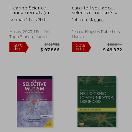
Hearing Science
can i tell you about
Fundamentals (en
selective mutism?: a
Inglés)
guide for friends,
Norman J. Lass Phd;
Johnson, Maggie;
family and
Charles M. Woodford Phd
Wintgens, Alison
$ 334.306
$ 513.7
50%
50%
professionals (en
dcto.
dcto.
$ 167.153
$ 256.8
Inglés)
Mosby, 2007, 1 Edición,
Jessica Kingsley Publishers,
Tapa Blanda, Nuevo
Nuevo