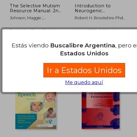
The Selective Mutism
Introduction to
Resource Manual: 2nd
Neurogenic
Edition (en Inglés)
Communication
Johnson, Maggie ;
Robert H. Brookshire Phd
Disorders (en Inglés)
Wintgens, Alison
Ccc/Sp; Malcolm R. Mcneil
Phd Ccc-Slp Bc-Ncd
Routledge, Tapa Blanda,
Mosby, 2014, 8 Edición,
Nuevo
Tapa Blanda, Nuevo
$ 110.260
$ 168.
50%
50%
dcto.
dcto.
Estás viendo
Buscalibre Argentina
, pero 
$ 55.130
$ 84.3
Estados Unidos
Ir a Estados Unidos
Me quedo aquí