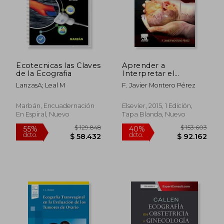
$ 248.759
$ 97.2
51%
50%
dcto.
dcto.
$ 122.781
$ 48.6
Ecotecnicas las Claves
Aprender a
de la Ecografia
Interpretar el
Electrocardiograma:
LanzasA; Leal M
F. Javier Montero Pérez
Manual Para
Estudiantes de
Ciencias de la Salud
Marbán, Encuadernación
Elsevier, 2015, 1 Edición,
En Espiral, Nuevo
Tapa Blanda, Nuevo