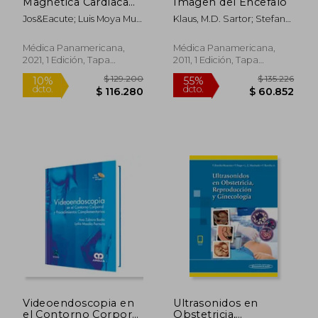
Magnética Cardíaca
Imagen del Encefalo
(+E-Book): Guía Para
Jos&Eacute; Luis Moya Mur;
Klaus, M.D. Sartor; Stefan
la Toma de
Gabriela Guzm&Aacute;N
Haehnel; Bodo Kress
Decisiones Clínicas.
Mart&Iacute;Nez
Médica Panamericana,
Médica Panamericana,
2021, 1 Edición, Tapa
2011, 1 Edición, Tapa
Blanda, Nuevo
Blanda, Nuevo
$ 214.636
$ 149.6
40%
50%
dcto.
dcto.
$ 128.781
$ 74.8
Videoendoscopia en
Ultrasonidos en
el Contorno Corporal
Obstetricia,