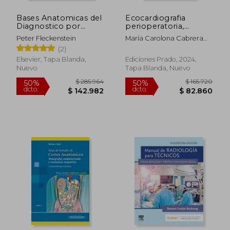
Bases Anatomicas del
Ecocardiografia
$ 369.887
$ 117.2
50%
50%
Diagnostico por
perioperatoria,
dcto.
dcto.
$ 184.943
$ 58.6
Imagen 3º Edicion
transtoracica y
Peter Fleckenstein
María Carolona Cabrera
transesofagica
Schulmeyer
(2)
Elsevier, Tapa Blanda,
Ediciones Prado, 2024,
Nuevo
Tapa Blanda, Nuevo