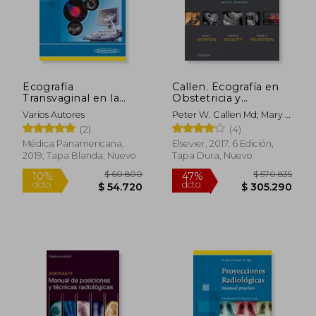
$ 129.848
$ 153.6
55%
40%
dcto.
dcto.
$ 58.432
$ 92.1
Ecografía
Callen. Ecografía en
Transvaginal en la
Obstetricia y
Evaluación de los
Ginecología.
Varios Autores
Peter W. Callen Md; Mary E
Tumores de Ovario
Expertconsult - 6ª
Norton Md
(2)
(4)
(Incluye Versión
Edición
Digital)
Médica Panamericana,
Elsevier, 2017, 6 Edición,
2019, Tapa Blanda, Nuevo
Tapa Dura, Nuevo