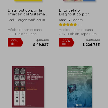
$ 195.362
$ 371.3
50%
50%
dcto.
dcto.
$ 97.681
$ 185.6
Diagnóstico por la
El Encefalo:
Imagen del Sistema
Diagnóstico por
Vascular. (Serie
Imagen, Patología y
Karl-Juergen Wolf; Zarko
Anne G. Osborn
Directo al
Anatomía
Grozdanovic; Thomas
(1)
Diagnóstico en
Albrecht; Jens Heidenreich;
Radiología)
Médica Panamericana,
Medica Panamericana,
Andreas Schilling
2011, 1 Edición, Tapa
2017, 1 Edición, Tapa Dura,
Blanda, Nuevo
Nuevo