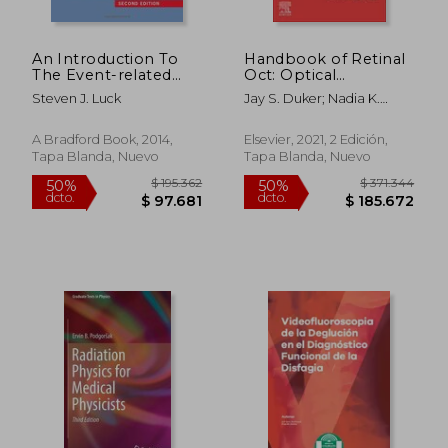
An Introduction To
Handbook of Retinal
The Event-related
Oct: Optical
Potential Technique
Coherence
Steven J. Luck
Jay S. Duker; Nadia K.
(en Inglés)
Tomography (en
Waheed; Darin R. Goldman
Inglés)
A Bradford Book, 2014,
Elsevier, 2021, 2 Edición,
Tapa Blanda, Nuevo
Tapa Blanda, Nuevo
$ 379.977
$ 248.0
50%
50%
dcto.
dcto.
$ 189.988
$ 124.0