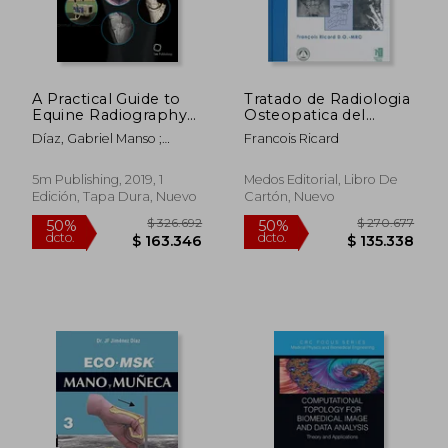
A Practical Guide to
Tratado de Radiologia
Equine Radiography
Osteopatica del
(en Inglés)
Raquis
Díaz, Gabriel Manso ;
Francois Ricard
López-Sanromán, Javier ;
Weller, Renate
5m Publishing, 2019, 1
Medos Editorial, Libro De
Edición, Tapa Dura, Nuevo
Cartón, Nuevo
$ 174.066
$ 66.8
54%
10%
dcto.
dcto.
$ 80.455
$ 60.1