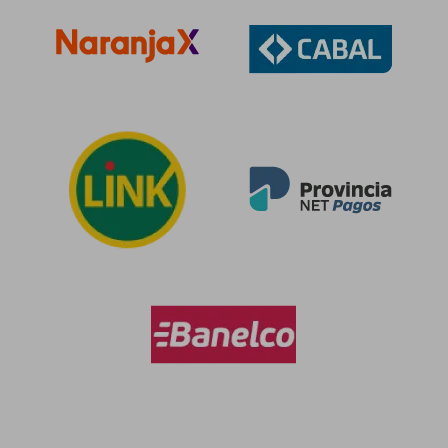
$ 496.532
$ 323.5
50%
50%
dcto.
dcto.
$ 248.266
$ 161.7