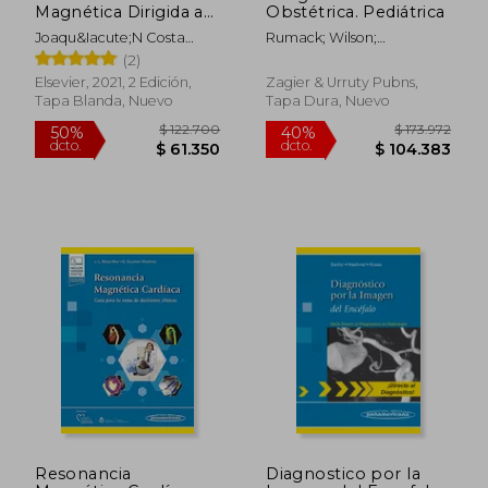
Magnética Dirigida a
Obstétrica. Pediátrica
Técnicos Superiores
Joaqu&Iacute;N Costa
Rumack; Wilson;
en Imagen Para el
Subias; Juan Alfonso Soria
Charboneau; Levine
(2)
Diagnóstico
Jerez
Elsevier, 2021, 2 Edición,
Zagier & Urruty Pubns,
Tapa Blanda, Nuevo
Tapa Dura, Nuevo
$ 204.001
$ 1.492.
50%
50%
dcto.
dcto.
$ 102.000
$ 746.0
Resonancia
Diagnostico por la