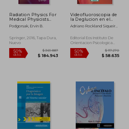
Radiation Physics For
Videofluoroscopia de
Medical Physicists
la Deglucion en el
(graduate Texts In
Diagnostico
Podgorsak, Ervin B.
Adriano Rockland Siqueira
Physics) (en Inglés)
Funcional de la
Campos,Ricardo Santos
Disfagia
Springer, 2016, Tapa Dura,
Editorial Eos Instituto De
Nuevo
Orientacion Psicologica
Asociados, 2016, 1 Edición,
Tapa Blanda, Nuevo