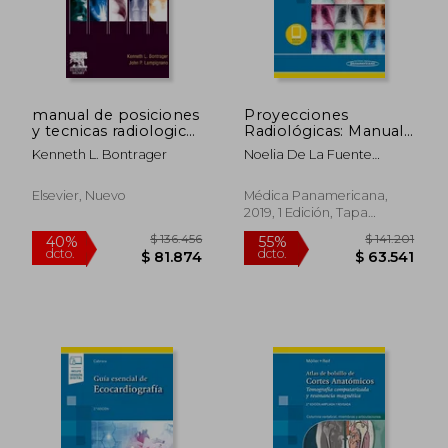
manual de posiciones
Proyecciones
$ 60.800
$ 570.8
10%
47%
y tecnicas radiologicas
Radiológicas: Manual
dcto.
dcto.
$ 54.720
$ 305.2
7ª edicion
Práctico
Kenneth L. Bontrager
Noelia De La Fuente
Tabuyo; Raul Alejandro Ajo
Hoyos
Elsevier, Nuevo
Médica Panamericana,
2019, 1 Edición, Tapa
Blanda, Nuevo