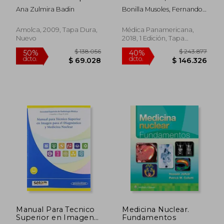
y Procedimientos
Reproducción y
Ana Zulmira Badin
Bonilla Musoles, Fernando
Complementarios
Ginecología (Incluye )
María,Raga,
Francisco,Machado, Luis
Amolca, 2009, Tapa Dura,
Médica Panamericana,
Eduardo,Bonilla Bartet,
Nuevo
2018, 1 Edición, Tapa
Francisco
Blanda, Nuevo
$ 122.700
$ 173.9
50%
40%
dcto.
dcto.
$ 61.350
$ 104.3
Manual Para Tecnico
Medicina Nuclear.
Superior en Imagen
Fundamentos