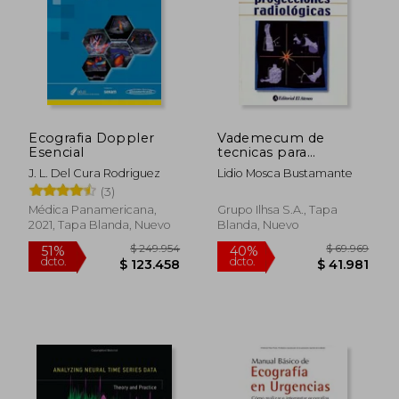
Ecografia Doppler
Vademecum de
Esencial
tecnicas para
proyecciones
J. L. Del Cura Rodriguez
Lidio Mosca Bustamante
radiologicas
(3)
Médica Panamericana,
Grupo Ilhsa S.A., Tapa
2021, Tapa Blanda, Nuevo
Blanda, Nuevo
$ 249.954
$ 69.9
51%
40%
dcto.
dcto.
$ 123.458
$ 41.9