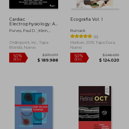
Cardiac
Ecografia Vol. I
Electrophysiology: A
Visual Guide for
Purves, Paul D. ; Klein,
Rumack
Nurses, Techs, and
George J.
(6)
Fellows, Second
Edition (en Inglés)
Orderpoint, Inc., Tapa
Marban, 2015, Tapa Dura,
Blanda, Nuevo
Nuevo
$ 171.676
$ 129.5
54%
50%
dcto.
dcto.
$ 79.100
$ 64.7