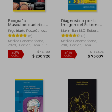
Ecografia
Diagnostico por la
Musculoesqueletica
Imagen del Sistema
(Incluye Version
Musculoesqueletico
Íñigo Iriarte PosseCarles
Maximilian, M.D. Reiser;
Digital) Exploracion
Pedret CarballidoRamon
Andrea Baur-Melnyk;
(6)
(2)
de la Anatomia y la
Balius MatasLuis Cerezal
Christian Glaser
Patologia
Médica Panamericana,
Médica Panamericana,
Pesquera
2020, 1 Edición, Tapa Dura,
2011, 1 Edición, Tapa
Nuevo
Blanda, Nuevo
$ 136.430
$ 145.4
40%
50%
dcto.
dcto.
$ 81.858
$ 72.7