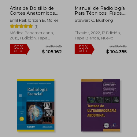
Atlas de Bolsillo de
Manual de Radiología
Cortes Anatomicos
Para Técnicos: Física,
(2) 4º Edicion
Biología y Protección
Emil Reif,Torsten B. Moller
Stewart C. Bushong
Radiológica
$ 110.727
$ 432.2
(1)
55%
48%
dcto.
dcto.
$ 49.827
$ 226.7
Médica Panamericana,
Elsevier, 2022, 12 Edición,
2015, 1 Edición, Tapa
Tapa Blanda, Nuevo
Blanda, Nuevo