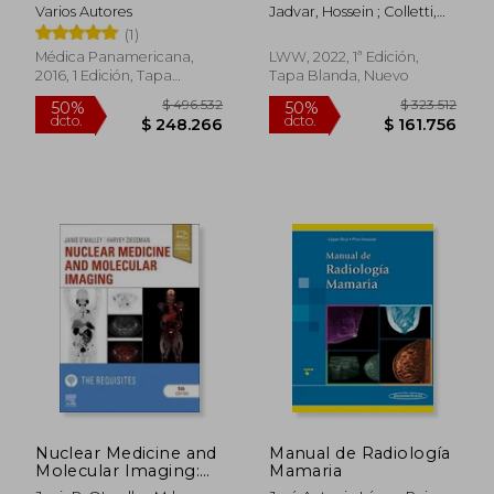
Para el Diagnostico y
Varios Autores
Jadvar, Hossein ; Colletti,
Medicina Nuclear
Patrick M.
(1)
(Incluye Ebook)
Médica Panamericana,
LWW, 2022, 1ª Edición,
2016, 1 Edición, Tapa
Tapa Blanda, Nuevo
Blanda, Nuevo
$ 129.200
$ 135.2
10%
55%
dcto.
dcto.
$ 116.280
$ 60.8
Nuclear Medicine and
Manual de Radiología
Molecular Imaging:
Mamaria
The Requisites