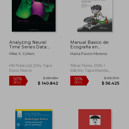
Analyzing Neural
Manual Basico de
Time Series Data:
Ecografia en
Theory And Practice
Urgencias. Como
Mike X. Cohen
Maria Pavon Moreno
(issues In Clinical And
Realizar e Interpretar
Cognitive
Ecografias a pie de
Neuropsychology)
Cama
Mit Press Ltd, 2014, Tapa
Tébar Flores, 2016, 1
(en Inglés)
Dura, Nuevo
Edición, Tapa Blanda,
Nuevo