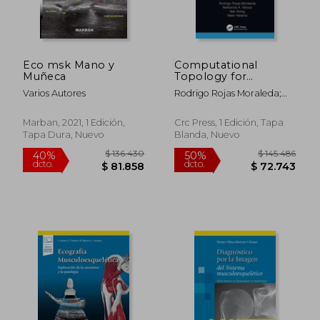
Eco msk Mano y
Computational
Muñeca
Topology for
Biomedical Image
Varios Autores
Rodrigo Rojas Moraleda;
and Data Analysis
Wei Xiong; Niels Halama;
(Focus Series in
Nektarios Valous
Medical Physics and
Marban, 2021, 1 Edición,
Crc Press, 1 Edición, Tapa
Biomedical
Tapa Dura, Nuevo
Blanda, Nuevo
Engineering) (en
Inglés)
$ 326.692
$ 270.6
50%
50%
dcto.
dcto.
$ 163.346
$ 135.3