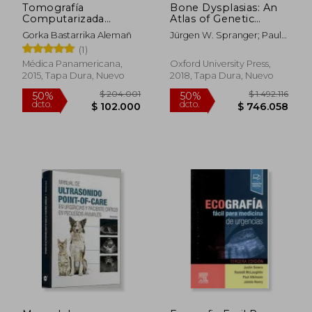
Tomografía
Bone Dysplasias: An
Computarizada
Atlas of Genetic
Cardíaca. Principios,
Disorders of Skeletal
Gorka Bastarrika Alemañ
Jürgen W. Spranger; Paula
Técnica y
Development (en
W. Brill; Christine Hall; Gen
(1)
Aplicaciones Clínicas
Inglés)
Nishimura; Andrea Superti-
Médica Panamericana,
Oxford University Press,
Furga; Sheila Unger
2015, Tapa Dura, Nuevo
2018, Tapa Dura, Nuevo
$ 210.325
$ 208.7
50%
50%
dcto.
dcto.
$ 105.162
$ 104.3