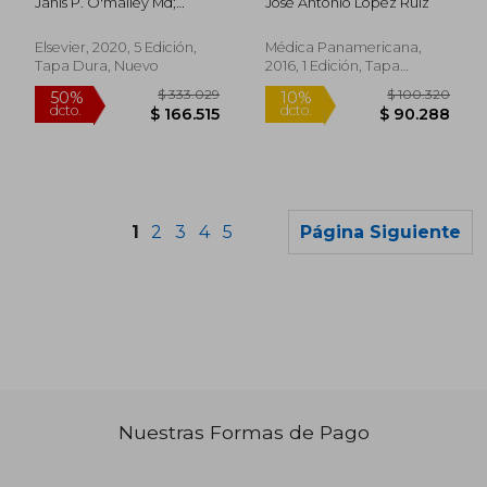
Janis P. O'malley Md;
José Antonio López Ruiz
(Requisites in
Harvey A. Ziessman Md
Radiology) (en Inglés)
Elsevier, 2020, 5 Edición,
Médica Panamericana,
Tapa Dura, Nuevo
2016, 1 Edición, Tapa
Blanda, Nuevo
1
2
3
4
5
Página Siguiente
Nuestras Formas de Pago
$ 138.056
$ 243.8
50%
40%
dcto.
dcto.
$ 69.028
$ 146.3