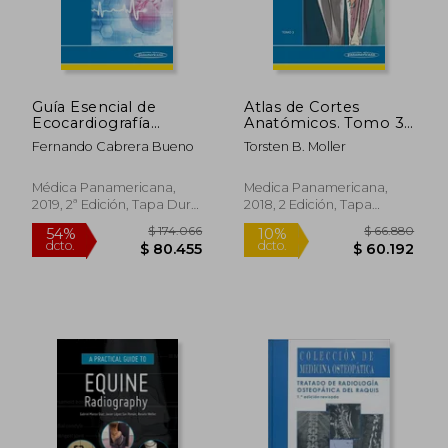
Guía Esencial de
Atlas de Cortes
Ecocardiografía
Anatómicos. Tomo 3.
(Incluye Versión
2ª ed.
Fernando Cabrera Bueno
Torsten B. Moller
Digital)
$ 136.456
$ 141.
40%
55%
dcto.
dcto.
$ 81.874
$ 63.5
Médica Panamericana,
Medica Panamericana,
2019, 2ª Edición, Tapa Dura,
2018, 2 Edición, Tapa
Nuevo
Blanda, Nuevo