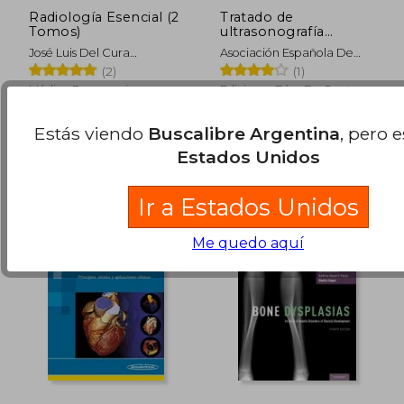
Radiología Esencial (2
Tratado de
Tomos)
ultrasonografía
abdominal
José Luis Del Cura
Asociación Española De
Rodríguez; Ángel Gayete
Ecografía Digestiva
(2)
(1)
Cara; Àlex Rovira Cañellas;
Médica Panamericana,
Ediciones Díaz De Santos,
Salvador Pedraza
2019, 2ª Edición, Tapa
S.A., 2010, Tapa Blanda,
$ 285.964
$ 165.7
Gutiérrez
50%
50%
Blanda, Nuevo
Nuevo
dcto.
dcto.
Estás viendo
Buscalibre Argentina
, pero 
$ 142.982
$ 82.8
Estados Unidos
Ir a Estados Unidos
Me quedo aquí