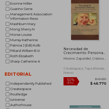
Evonne Miller
Guarino Gene
Management Association
Information Reso
Mashburn Mary
Mong Sherry N
Morse Louise
Murray Katherine
Patricia J (Edt) Kolb
Necesidad de
Pittard William B Iii
Crecimiento Personal:
Roth Elizabeth
Notas sobre las 14
Moreno Zapardiel, Cristina ;
Necesidades de
Sharp Catherine A
Molina Ruiz, Diego ; Molina
Virginia Henderson
Ruiz, Diego
Createspace, Tapa Blanda,
Nuevo
EDITORIAL
Independently Published
Createspace
Routledge
Iuniverse
Authorhouse