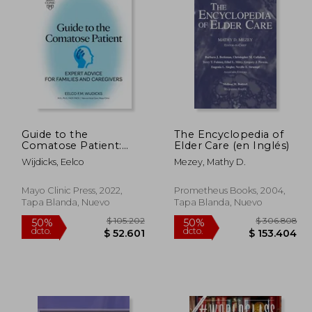
93.539
$ 99.409
50%
50%
dcto.
dcto.
6.770
$ 49.705
Guide to the
The Encyclopedia of
Comatose Patient:
Elder Care (en Inglés)
Expert Advice for
Wijdicks, Eelco
Mezey, Mathy D.
Families and
Caregivers (en Inglés)
Mayo Clinic Press, 2022,
Prometheus Books, 2004,
Tapa Blanda, Nuevo
Tapa Blanda, Nuevo