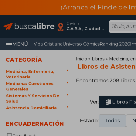
¡Arranca el Finde de I
Enviar a
C.A.B.A., Ciudad Autónoma De Buenos Aires
MENÚ
Vida Cristiana
Universo Cómics
Ranking 2026
Im
Inicio
Libros
Medicina, en
CATEGORÍA
Libros de Asisten
Medicina, Enfermería,
Veterinaria
Encontramos 208 Libros
Medicina: Cuestiones
Generales
Sistemas Y Servicios De
Salud
Ver:
Libros Fí
Asistencia Domiciliaria
Estado:
Todos
N
ENCUADERNACIÓN
Tapa Blanda