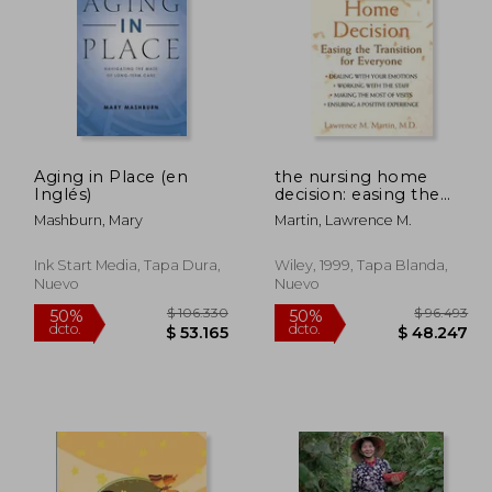
Aging in Place (en
the nursing home
76.963
$ 156.680
Inglés)
decision: easing the
50%
50%
transition for everyone
dcto.
dcto.
8.481
$ 78.340
Mashburn, Mary
Martin, Lawrence M.
(en Inglés)
Ink Start Media, Tapa Dura,
Wiley, 1999, Tapa Blanda,
Nuevo
Nuevo