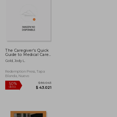
$ 100.779
$ 82.653
50%
dcto.
$ 50.390
$ 41.327
The Caregiver's Quick
Guide to Medical Care:
How To Navigate
Gold, Jody L.
Hospital Care,
Communication, And
Services (en Inglés)
Redemption Press, Tapa
Blanda, Nuevo