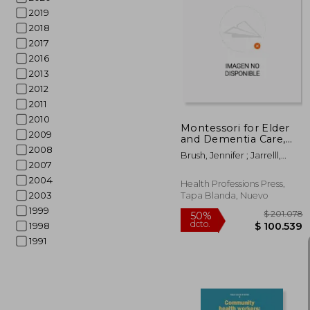
2019
2018
$ 8
50%
2017
dcto.
$ 42
2016
2013
2012
2011
2010
Montessori for Elder
2009
and Dementia Care,
Second Edition (en
2008
Brush, Jennifer ; Jarrelll,
Inglés)
2007
Margaret ; Douglas, Natalie
2004
Health Professions Press,
2003
Tapa Blanda, Nuevo
1999
1998
1991