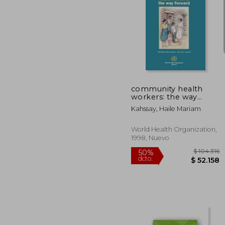
$ 2
50%
dcto.
$ 10
community health
workers: the way
forward (en Inglés)
Kahssay, Haile Mariam
World Health Organization,
1998, Nuevo