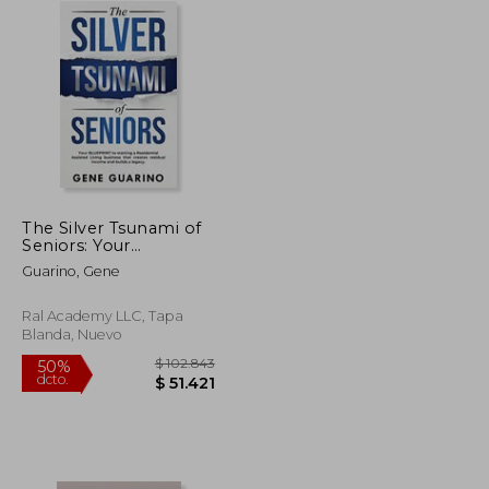
The Silver Tsunami of
Seniors: Your
Blueprint to Starting a
Guarino, Gene
Residential Assisted
Living Business That
Creates Residual
Ral Academy LLC, Tapa
Income and Builds a
Blanda, Nuevo
Legacy (en Inglés)
$ 192.687
$ 102.843
50%
dcto.
$ 96.343
$ 51.421