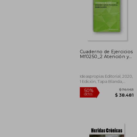
$ 1
50%
dcto.
$ 5
Cuaderno de Ejercicios
Mf0250_2 Atención y
Apoyo Psicosocial
Domiciliario
Ideaspropias Editorial, 2020,
1 Edición, Tapa Blanda,
Nuevo