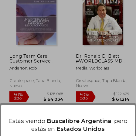
43.276
$ 105.202
50%
50%
dcto.
dcto.
1.638
$ 52.601
Long Term Care
Dr. Ronald D. Blatt
Customer Service
#WORLDCLASS MD
Participant Resource
(en Inglés)
Anderson, Rob
Media, Worldclass
Guide: Evidenced-
Based Training for
Skilled Nursing
Createspace, Tapa Blanda,
Createspace, Tapa Blanda,
Homes, Assisted Living
Nuevo
Nuevo
Facilities and Anyone
(en Inglés)
Estás viendo
Buscalibre Argentina
, pero
estás en
Estados Unidos