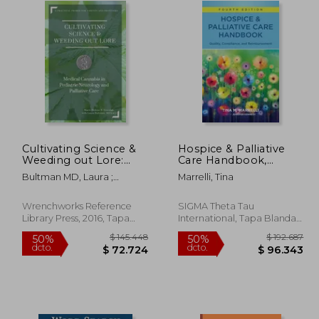
Cultivating Science &
Hospice & Palliative
Weeding out Lore:
Care Handbook,
Medical Cannabis in
Fourth Edition: Quality,
Bultman MD, Laura ;
Marrelli, Tina
Pediatric Neurology
Compliance, and
Grzesiak, Marie-Helene B.
and Palliative Care: A
Reimbursement (en
Practical Primer for
Inglés)
Wrenchworks Reference
SIGMA Theta Tau
Parents and Providers.
Library Press, 2016, Tapa
International, Tapa Blanda,
(en Inglés)
Blanda, Nuevo
Nuevo
65.720
$ 145.448
50%
50%
dcto.
dcto.
2.860
$ 72.724