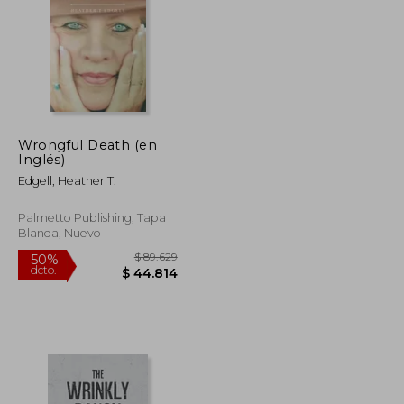
Wrongful Death (en
$ 173.474
$ 159.930
Inglés)
50%
dcto.
$ 86.737
$ 79.965
Edgell, Heather T.
Palmetto Publishing, Tapa
Blanda, Nuevo