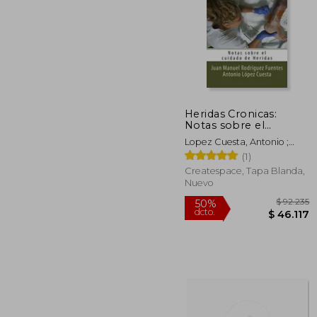
Heridas Cronicas:
$ 
Notas sobre el
50%
cuidado de Heridas
dcto.
$ 3
Lopez Cuesta, Antonio ;
Molina Ruiz, Diego ;
(1)
Editores, Molina Moreno
Createspace, Tapa Blanda,
Nuevo