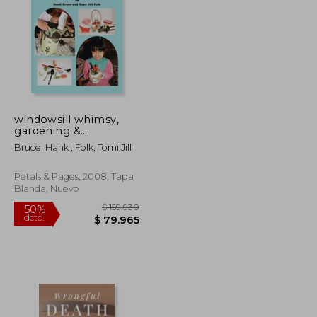
$ 197.354
$ 80.983
50%
dcto.
$ 98.677
$ 40.492
windowsill whimsy,
gardening &
horticultural therapy
Bruce, Hank ; Folk, Tomi Jill
projects for small
spaces (en Inglés)
Petals & Pages, 2008, Tapa
Blanda, Nuevo