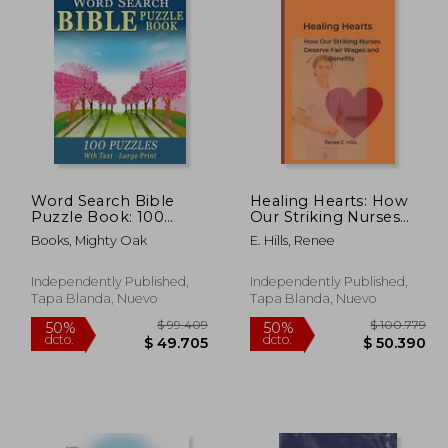
Word Search Bible
Healing Hearts: How
Puzzle Book: 100
Our Striking Nurses
Puzzles for People
Deserve Fair Wages
Books, Mighty Oak
E. Hills, Renee
with Dementia (Large-
and Benefits (en
Print) (en Inglés)
Inglés)
Independently Published,
Independently Published,
Tapa Blanda, Nuevo
Tapa Blanda, Nuevo