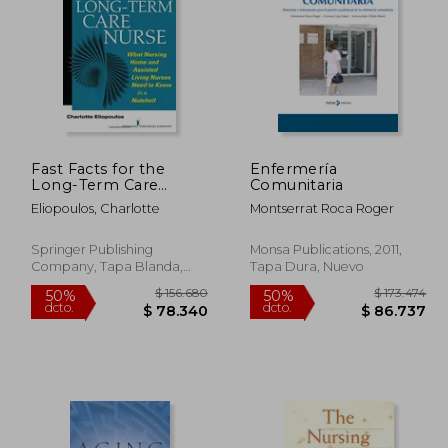
04.316
$ 82.752
50%
50%
dcto.
dcto.
2.158
$ 41.376
Fast Facts for the
Enfermería
Long-Term Care
Comunitaria
Nurse: A Guide for
Eliopoulos, Charlotte
Montserrat Roca Roger
Nurses in Nursing
Homes and Assisted
Living Settings (en
Springer Publishing
Monsa Publications, 2011,
Inglés)
Company, Tapa Blanda,
Tapa Dura, Nuevo
Nuevo