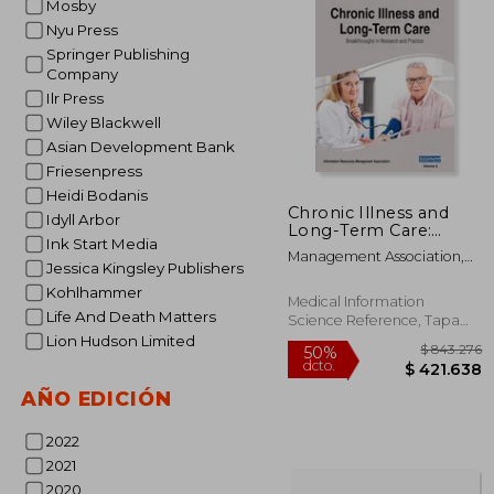
Mosby
$ 
50%
Nyu Press
dcto.
$ 4
Springer Publishing
Company
Ilr Press
Wiley Blackwell
Asian Development Bank
Friesenpress
Heidi Bodanis
Chronic Illness and
Idyll Arbor
Long-Term Care:
Ink Start Media
Breakthroughs in
Management Association,
Research and Practice,
Jessica Kingsley Publishers
Information Reso
VOL 2 (en Inglés)
Kohlhammer
Medical Information
Life And Death Matters
Science Reference, Tapa
Dura, Nuevo
Lion Hudson Limited
AÑO EDICIÓN
2022
2021
2020