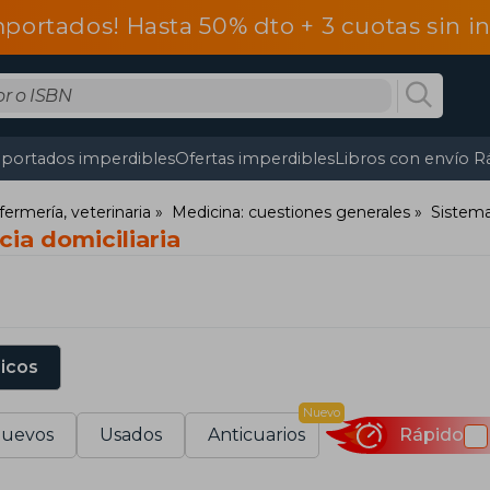
mportados! Hasta 50% dto + 3 cuotas sin 
portados imperdibles
Ofertas imperdibles
Libros con envío R
fermería, veterinaria
Medicina: cuestiones generales
Sistema
cia domiciliaria
sicos
Nuevo
uevos
Usados
Anticuarios
Rápido