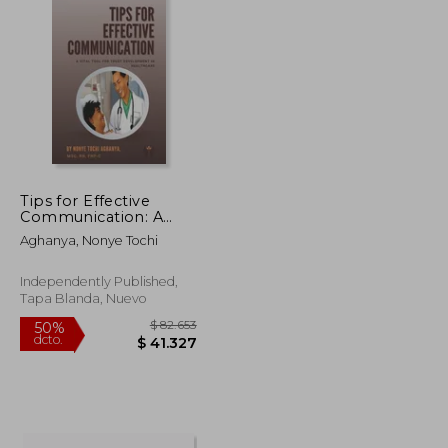
Tips for Effective
Communication: A
Vital Tool For Trust
Aghanya, Nonye Tochi
Development in
Healthcare (en Inglés)
Independently Published,
Tapa Blanda, Nuevo