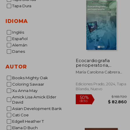
Tapa Dura
IDIOMA
Inglés
Español
Alemán
Danes
Ecocardiografia
perioperatoria,
AUTOR
transtoracica y
María Carolona Cabrera
transesofagica
Schulmeyer
Books Mighty Oak
Ediciones Prado, 2024, Tapa
Coloring Sawaar
Blanda, Nuevo
Xu Anna May
Amick Lisa Amick Elder
David
Asian Development Bank
Cati Coe
Edgell Heather T
$ 1
50%
dcto.
$ 8
Elana D Buch