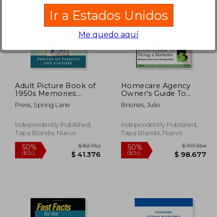
Ir a Estados Unidos
Me quedo aquí
01.078
$ 128.068
50%
50%
dcto.
dcto.
0.539
$ 64.034
Adult Picture Book of
Homecare Agency
1950s Memories:
Owner's Guide To
Photos of Fashion and
Hiring a Marketer:
Press, Spring Lane
Briones, Julio
Clothes (en Inglés)
With Bonus Lunch &
Learn Strategy Guide
(en Inglés)
Independently Published,
Independently Published,
Tapa Blanda, Nuevo
Tapa Blanda, Nuevo