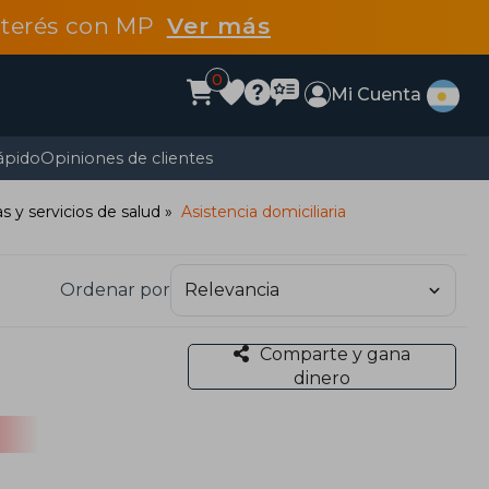
interés con MP
Ver más
0
Mi Cuenta
ápido
Opiniones de clientes
s y servicios de salud
Asistencia domiciliaria
Ordenar por
Comparte y gana
dinero