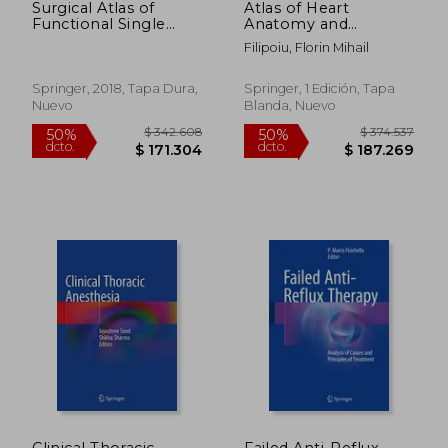
Surgical Atlas of
Atlas of Heart
Functional Single
Anatomy and
Ventricle and
Development (en
Filipoiu, Florin Mihail
Hypoplastic Left
Inglés)
Heart Syndrome (en
Inglés)
Springer, 2018, Tapa Dura,
Springer, 1 Edición, Tapa
Nuevo
Blanda, Nuevo
$ 217.248
$ 129.
50%
50%
dcto.
dcto.
$ 108.624
$ 64.5
Clinical Thoracic
Failed Anti-Reflux