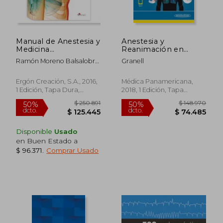
dcto.
dcto.
$ 248.646
$ 92.2
Manual de Anestesia y
Anestesia y
Medicina
Reanimación en
Perioperatoria en
Cirugía Torácica
Ramón Moreno Balsalobre;
Granell
Cirugía Torácica. 2ª
(Incluye Acceso a )
Antonio Planas Roca;
Edición
Fernando Ramasco Rueda
Ergón Creación, S.A., 2016,
Médica Panamericana,
1 Edición, Tapa Dura,
2018, 1 Edición, Tapa
Nuevo
Blanda, Nuevo
Disponible
Usado
en Buen Estado a
$ 96.371
.
Comprar Usado