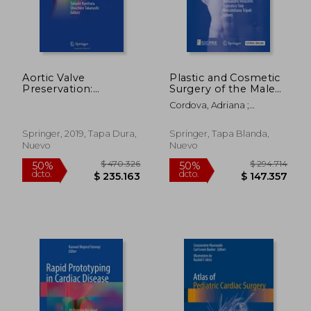
Aortic Valve
Plastic and Cosmetic
Preservation:
Surgery of the Male
Concepts and
Breast (en Inglés)
Cordova, Adriana ;
Approaches (en
Innocenti, Alessandro ; Toia,
Inglés)
Francesca
Springer, 2019, Tapa Dura,
Springer, Tapa Blanda,
Nuevo
Nuevo
$ 470.326
$ 470.3
50%
50%
dcto.
dcto.
$ 235.163
$ 235.1