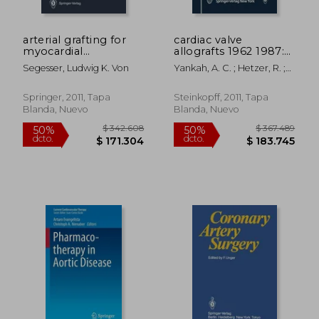
arterial grafting for
cardiac valve
myocardial
allografts 1962 1987:
revascularization:
current concepts on
Segesser, Ludwig K. Von
Yankah, A. C. ; Hetzer, R. ;
indications, surgical
the use of aortic and
Miller, C.
$ 470.326
$ 374.5
techniques and
pulmonary allografts
50%
50%
dcto.
dcto.
results (en Inglés)
for heart valve
$ 235.163
$ 187.2
Springer, 2011, Tapa
Steinkopff, 2011, Tapa
subsitutes (en Inglés)
Blanda, Nuevo
Blanda, Nuevo