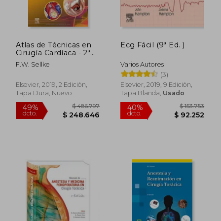
Atlas de Técnicas en
Ecg Fácil (9ª Ed. )
Cirugía Cardíaca - 2ª
Edición
F.W. Sellke
Varios Autores
(3)
Elsevier, 2019, 2 Edición,
Elsevier, 2019, 9 Edición,
Tapa Dura, Nuevo
Tapa Blanda,
Usado
$ 486.797
$ 153.7
49%
40%