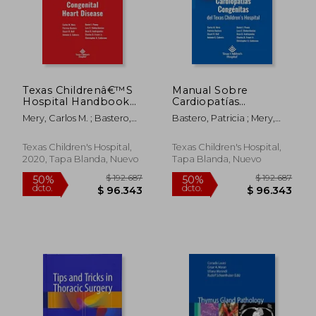
Texas Childrenâ€™S
Manual Sobre
Hospital Handbook
Cardiopatías
of Congenital Heart
Congénitas del Texas
Mery, Carlos M. ; Bastero,
Bastero, Patricia ; Mery,
Disease (en Inglés)
Children'S Hospital
Patricia ; Cabrera, Antonio
Carlos ; Stuart Hall, Antonio
G.
Cabreras
Texas Children's Hospital,
Texas Children's Hospital,
2020, Tapa Blanda, Nuevo
Tapa Blanda, Nuevo
$ 165.720
$ 111.
50%
50%
dcto.
dcto.
$ 82.860
$ 55.7