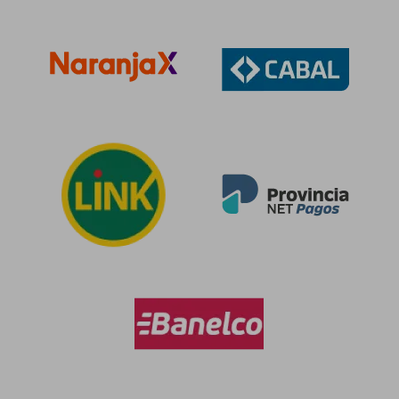
$ 230.855
$ 310.6
50%
50%
dcto.
dcto.
$ 115.427
$ 155.3