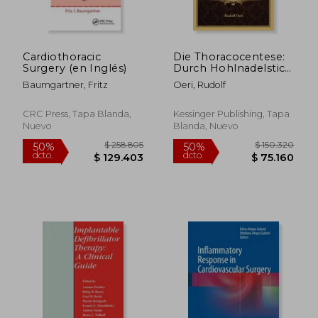
dcto.
dcto.
$ 139.375
$ 139.3
Cardiothoracic
Die Thoracocentese:
Surgery (en Inglés)
Durch Hohlnadelstich
Und Aspiration Bei
Baumgartner, Fritz
Oeri, Rudolf
Seroser Und Eitriger
Pleuritis (1876) (en
Alemán)
CRC Press, Tapa Blanda,
Kessinger Publishing, Tapa
Nuevo
Blanda, Nuevo