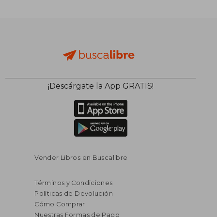
$ 502.255
$ 438.3
50%
50%
dcto.
dcto.
$ 251.128
$ 219.1
¡Descárgate la App GRATIS!
Vender Libros en Buscalibre
Términos y Condiciones
Políticas de Devolución
Cómo Comprar
Nuestras Formas de Pago