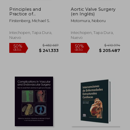
Principles and
Aortic Valve Surgery
Practice of
(en Inglés)
Cardiothoracic
Firstenberg, Michael S.
Motomura, Noboru
Surgery (en Inglés)
Intechopen, Tapa Dura,
Intechopen, Tapa Dura,
Nuevo
Nuevo
$ 198.926
$ 342.6
50%
50%
dcto.
dcto.
$ 99.463
$ 171.3