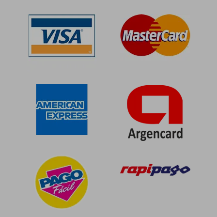
50%
50%
dcto.
dcto.
$ 171.304
$ 187.2