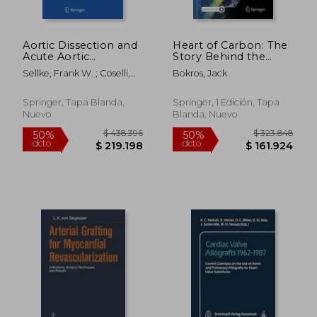
Aortic Dissection and
Heart of Carbon: The
$ 258.805
$ 150.3
Acute Aortic
Story Behind the
50%
50%
dcto.
dcto.
Syndromes (en
Pursuit of the Perfect
$ 129.403
$ 75.1
Sellke, Frank W. ; Coselli,
Bokros, Jack
Inglés)
Mechanical Heart
Joseph S. ; Sundt, Thoralf
Valve (en Inglés)
M.
Springer, Tapa Blanda,
Springer, 1 Edición, Tapa
Nuevo
Blanda, Nuevo