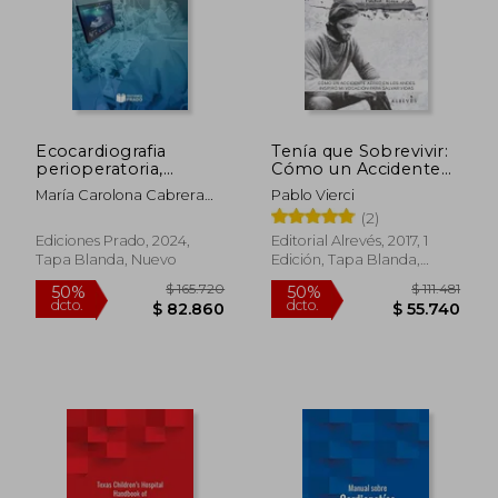
Ecocardiografia
Tenía que Sobrevivir:
perioperatoria,
Cómo un Accidente
transtoracica y
Aéreo en los Andes
María Carolona Cabrera
Pablo Vierci
transesofagica
Inspiró mi Vocación
Schulmeyer
(2)
$ 466.936
$ 1.320.6
Para Salvar Vidas
50%
50%
dcto.
dcto.
$ 233.468
$ 660.3
Ediciones Prado, 2024,
Editorial Alrevés, 2017, 1
Tapa Blanda, Nuevo
Edición, Tapa Blanda,
Nuevo