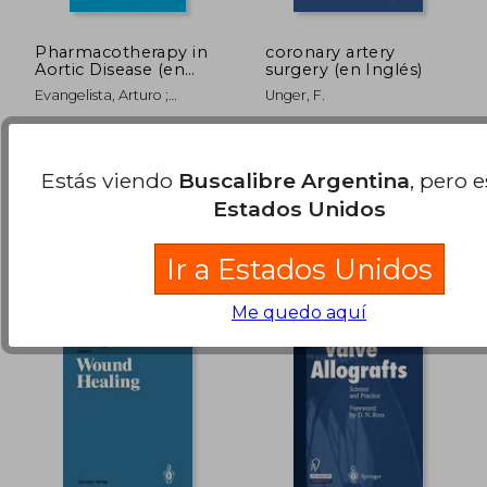
Pharmacotherapy in
coronary artery
Aortic Disease (en
surgery (en Inglés)
Inglés)
Evangelista, Arturo ;
Unger, F.
Nienaber, Christoph A.
Springer, Tapa Blanda,
Springer, 1984, Tapa
Nuevo
Blanda, Nuevo
$ 438.396
$ 323.8
50%
50%
Estás viendo
Buscalibre Argentina
, pero 
dcto.
dcto.
$ 219.198
$ 161.9
Estados Unidos
Ir a Estados Unidos
Me quedo aquí