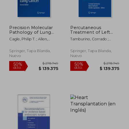
Precision Molecular
Percutaneous
Pathology of Lung
Treatment of Left
Cancer (en Inglés)
Side Cardiac Valves: A
Cagle, Philip T. ; Allen,
Tamburino, Corrado ;
Practical Guide for the
Timothy Craig ; Beasley,
Barbanti, Marco ;
Interventional
Mary Beth
Capodanno, Davide
Cardiologist (en
Springer, Tapa Blanda,
Springer, Tapa Blanda,
Inglés)
Nuevo
Nuevo
$ 294.714
$ 693.8
50%
50%
dcto.
dcto.
$ 147.357
$ 346.9