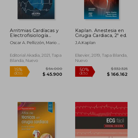
Arritmias Cardíacas y
Kaplan. Anestesia en
Electrofisiología
Cirugia Cardiaca, 2ª ed.
Clínica. De la Teoría a
Oscar A. Pellizzón, Mario D.
J.A.Kaplan
la Práctica
González
Editorial Akadia, 2021, Tapa
Elsevier, 2019, Tapa Blanda,
Blanda, Nuevo
Nuevo
$ 54.000
$ 332.3
15%
50%
dcto.
dcto.
$ 45.900
$ 166.1