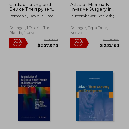
Cardiac Pacing and
Atlas of Minimally
Device Therapy (en
Invasive Surgery in
Inglés)
Esophageal
Ramsdale, David R. ; Rao,
Puntambekar, Shailesh ;
Carcinoma (en Inglés)
Archana
Cuesta, Miguel
Springer, 1 Edición, Tapa
Springer, Tapa Dura,
Blanda, Nuevo
Nuevo
$ 482.667
$ 410.9
50%
50%
dcto.
dcto.
$ 241.333
$ 205.4