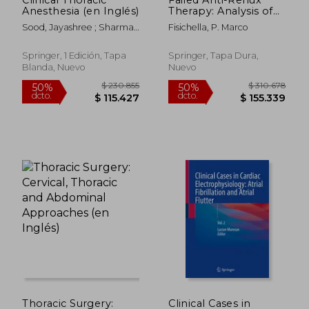
Anesthesia (en Inglés)
Therapy: Analysis of
Causes and Principles
Sood, Jayashree ; Sharma,
Fisichella, P. Marco
of Treatment (en
Shikha
Inglés)
Springer, 1 Edición, Tapa
Springer, Tapa Dura,
Blanda, Nuevo
Nuevo
$ 715.953
$ 470.3
50%
50%
dcto.
dcto.
$ 357.976
$ 235.1
Thoracic Surgery:
Clinical Cases in