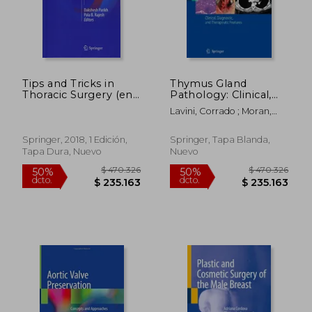
Tips and Tricks in
Thymus Gland
Thoracic Surgery (en
Pathology: Clinical,
Inglés)
Diagnostic and
Lavini, Corrado ; Moran,
Therapeutic Features
Cesar A. ; Morandi, Uliano
(en Inglés)
Springer, 2018, 1 Edición,
Springer, Tapa Blanda,
Tapa Dura, Nuevo
Nuevo
$ 192.687
$ 192.6
50%
50%
dcto.
dcto.
$ 96.343
$ 96.3