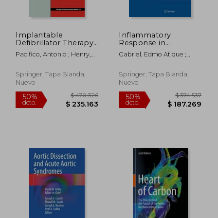
$ 198.926
$ 438.3
50%
50%
dcto.
dcto.
$ 99.463
$ 219.1
Implantable
Inflammatory
Defibrillator Therapy:
Response in
A Clinical Guide (en
Cardiovascular
Pacifico, Antonio ; Henry,
Gabriel, Edmo Atique ;
Inglés)
Surgery (en Inglés)
Philip D. ; Bardy, Gust H.
Gabriel, Sthefano Atique
Springer, Tapa Blanda,
Springer, Tapa Blanda,
Nuevo
Nuevo