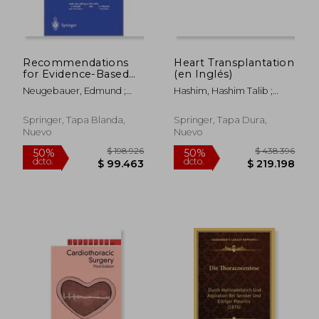
Recommendations
Heart Transplantation
for Evidence-Based
(en Inglés)
Endoscopic Surgery:
Neugebauer, Edmund ;
Hashim, Hashim Talib ;
The Updated Eaes
Sauerland, Stefan
Ahmed, Naseer ; Faggian,
Consensus
Giuseppe
Development
Springer, Tapa Blanda,
Springer, Tapa Dura,
Conferences (en
Nuevo
Nuevo
Inglés)
$ 278.749
$ 278.7
50%
50%