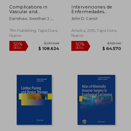
Complications in
Intervenciones de
Vascular and
Enfermedades
Endovascular
Estructurales
Earnshaw, Jonothan J. ;
John D. Carrol
Surgery: How to
Cardiacas
Wyatt, Michael G.
Avoid Them and How
to Get Out of Trouble
Tfm Publishing, Tapa Dura,
Amolca, 2015, Tapa Dura,
(en Inglés)
Nuevo
Nuevo
$ 342.608
$ 198.9
50%
50%
dcto.
dcto.
$ 171.304
$ 99.4