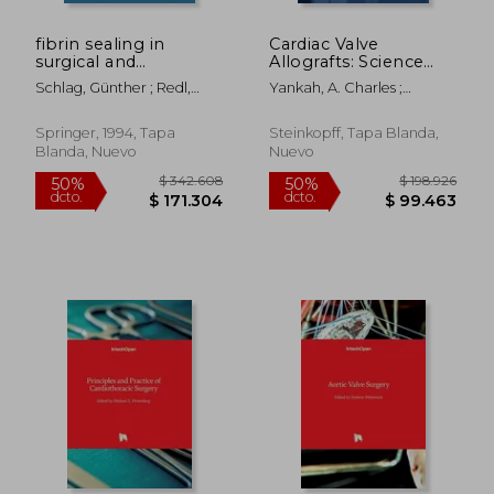
fibrin sealing in
Cardiac Valve
surgical and
Allografts: Science
nonsurgical fields:
and Practice (en
Schlag, Günther ; Redl,
Yankah, A. Charles ;
volume 1: wound
Inglés)
Heinz
Yacoub, M. H. ; Hetzer,
healing (en Inglés)
Roland
Springer, 1994, Tapa
Steinkopff, Tapa Blanda,
Blanda, Nuevo
Nuevo
$ 342.608
$ 367.4
50%
50%
dcto.
dcto.
$ 171.304
$ 183.7