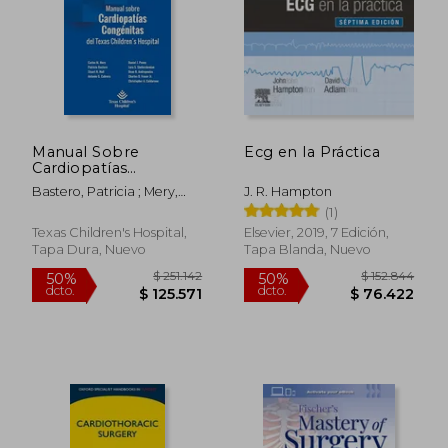
$ 250.891
$ 148.9
50%
50%
dcto.
dcto.
$ 125.445
$ 74.4
Manual Sobre
Ecg en la Práctica
Cardiopatías
Congénitas del Texas
Bastero, Patricia ; Mery,
J. R. Hampton
Children'S Hospital
Carlos M. ; Stuart, Hall R.
(1)
Texas Children's Hospital,
Elsevier, 2019, 7 Edición,
Tapa Dura, Nuevo
Tapa Blanda, Nuevo