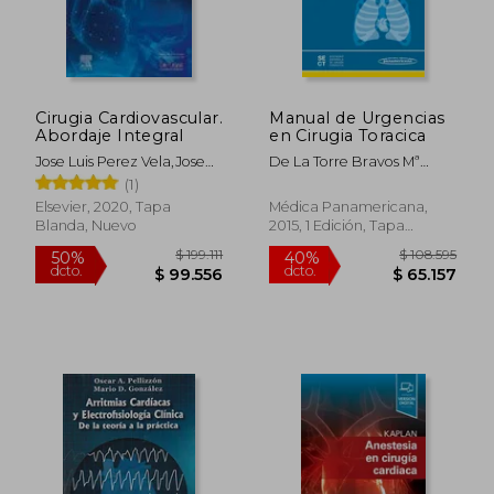
Cirugia Cardiovascular.
Manual de Urgencias
Abordaje Integral
en Cirugia Toracica
Jose Luis Perez Vela,Jose
De La Torre Bravos Mª
Luis Jimenez Rivera
Mercedes
(1)
Elsevier, 2020, Tapa
Médica Panamericana,
Blanda, Nuevo
2015, 1 Edición, Tapa
Blanda, Nuevo
$ 199.111
$ 108.5
50%
40%
dcto.
dcto.
$ 99.556
$ 65.1