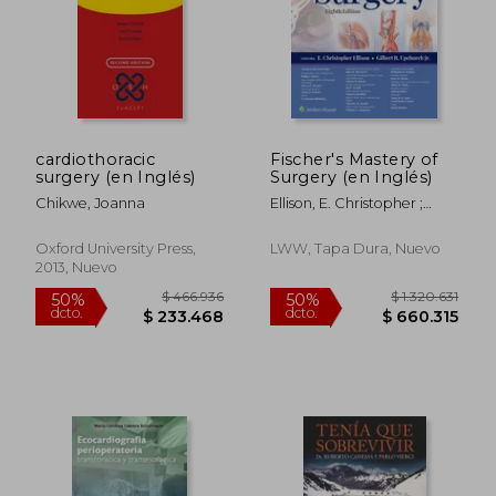
cardiothoracic
Fischer's Mastery of
$ 251.142
$ 152.8
surgery (en Inglés)
Surgery (en Inglés)
50%
50%
dcto.
dcto.
$ 125.571
$ 76.4
Chikwe, Joanna
Ellison, E. Christopher ;
Upchurch, Gilbert R. ; Efron,
Philip Alexander
Oxford University Press,
LWW, Tapa Dura, Nuevo
2013, Nuevo