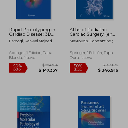
Rapid Prototyping in
Atlas of Pediatric
Cardiac Disease: 3D
Cardiac Surgery (en
Printing the Heart
Inglés)
Farooqi, Kanwal Majeed
Mavroudis, Constantine ;
(en Inglés)
Backer, Carl Lewis ; Idriss,
Rachid F.
Springer, 1 Edición, Tapa
Springer, 1 Edición, Tapa
Blanda, Nuevo
Dura, Nuevo
$ 470.326
$ 294.7
50%
50%
dcto.
dcto.
$ 235.163
$ 147.3