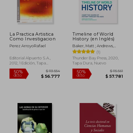
La Practica Artistica
Timeline of World
$ 126.644
$ 115.
50%
50%
Como Investigacion
History (en Inglés)
dcto.
dcto.
$ 63.322
$ 57.7
Perez ArroyoRafael
Baker, Matt ; Andrews,
John
(1)
Editorial Alpuerto S.A.,
Thunder Bay Press, 2020,
2012, 1 Edición, Tapa
Tapa Dura, Nuevo
Blanda, Nuevo