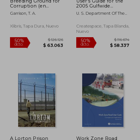
Breeding Ground for
User's Guide for the
Corruption (en
2005 Gulfwide
Inglés)
Offshore Activities
Garrison, T. A.
U. S. Department Of The
Data System (en
Interior Mineral
Inglés)
Xlibris, Tapa Dura, Nuevo
Createspace, Tapa Blanda,
Nuevo
$ 171.563
$ 143.1
50%
50%
dcto.
dcto.
$ 85.781
$ 71.5
A Lorton Prison
Work Zone Road