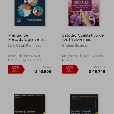
$ 3.500
$ 46.0
10%
15%
dcto.
dcto.
$ 3.150
$ 39.1
Manual de
Estudio Cualitativo de
Metodología de la
los Problemas
Investigación en
Sociales (Pod)
Julio César Ramírez
Cristian Suarez
Negocios
Montañez
Relinque,Gonzalo Del
Internacionales
Moral Arroyo
Ecoe Ediciones, 2021, 1
Mcgraw-Hill, Tapa Blanda,
Edición, Tapa Blanda,
Nuevo
Nuevo