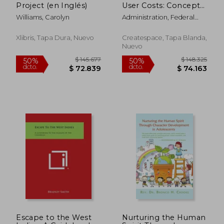
Project (en Inglés)
User Costs: Concepts
and Applications (en
Williams, Carolyn
Administration, Federal
Inglés)
Highway ; Transportation,
U. S. Department Of
Xlibris, Tapa Dura, Nuevo
Createspace, Tapa Blanda,
Nuevo
$ 876.351
$ 152.
50%
50%
dcto.
dcto.
$ 438.176
$ 76.2
Escape to the West
Nurturing the Human