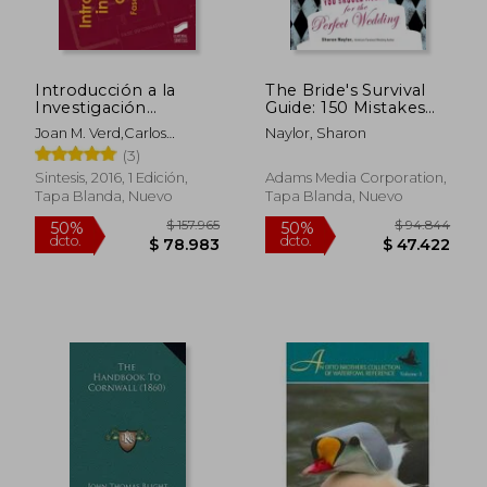
Introducción a la
The Bride's Survival
Investigación
Guide: 150 Mistakes
Cualitativa
You Should Avoid for
Joan M. Verd,Carlos
Naylor, Sharon
the Perfect Wedding
Lozares
(3)
(en Inglés)
Sintesis, 2016, 1 Edición,
Adams Media Corporation,
Tapa Blanda, Nuevo
Tapa Blanda, Nuevo
$ 98.002
$ 124.0
50%
50%
dcto.
dcto.
$ 49.001
$ 62.0