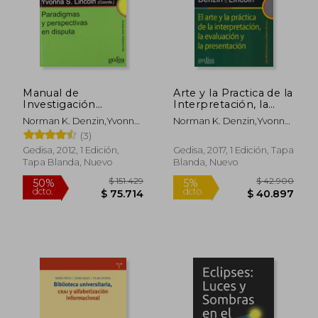
$ 91.617
$ 99.4
50%
50%
dcto.
dcto.
$ 45.808
$ 49.7
Manual de
Arte y la Practica de la
Investigación
Interpretación, la
Cualitativa:
Evaluación y la
Norman K. Denzin,Yvonna
Norman K. Denzin,Yvonna
Paradigmas y
Presentación, el
S. Lincoln
S. Lincoln
(3)
Perspectivas en
Disputa: 2
Gedisa, 2012, 1 Edición,
Gedisa, 2017, 1 Edición, Tapa
(Herramientas
Tapa Blanda, Nuevo
Blanda, Nuevo
Universitarias)