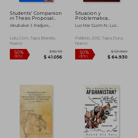
$ 172.490
$ 129.9
50%
50%
dcto.
dcto.
$ 86.245
$ 64.9
Students' Companion
Situacion y
in Thesis Proposal
Problematica
Writing (en Inglés)
Linguistica en la
Abubakar J. Radjuni,
Luz Mar Guzm N.; Luz
Traduccion del
Norman A. Abdurahma
Maria Cervantes Guzman
Nahuatl al Espanol en
Morelos
Lulu.com, Tapa Blanda,
Palibrio, 2012, Tapa Dura,
Nuevo
Nuevo