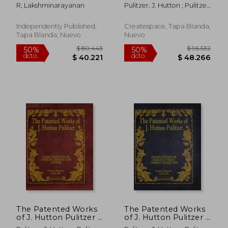
Stock Market
Patent Number
R, Lakshminarayanan
Pulitzer, J. Hutton ; Pulitzer,
Investors and Traders
6,636,892 (en Inglés)
Hutton ; Pulitzer, Jovan
(en Inglés)
Hutton
Independently Published,
Createspace, Tapa Blanda,
Tapa Blanda, Nuevo
Nuevo
$ 193.290
$ 117.
50%
50%
dcto.
dcto.
$ 96.645
$ 58.9
The Patented Works
The Patented Works
of J. Hutton Pulitzer -
of J. Hutton Pulitzer -
Patent Number
Patent Number