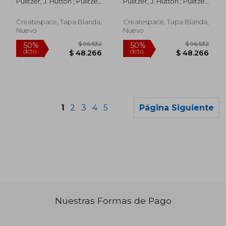
Pulitzer, J. Hutton ; Pulitzer,
Pulitzer, J. Hutton ; Pulitzer,
6,981,059 (en Inglés)
7,819,316 (en Inglés)
Hutton ; Pulitzer, Jovan
Hutton ; Philyaw, Jeffry
Hutton
Jovan
Createspace, Tapa Blanda,
Createspace, Tapa Blanda,
Nuevo
Nuevo
1
2
3
4
5
Página Siguiente
Nuestras Formas de Pago
$ 142.455
$ 90.7
50%
50%
dcto.
dcto.
$ 71.228
$ 45.3