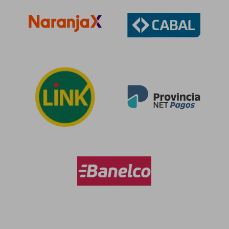
$ 80.443
$ 96.5
50%
50%
dcto.
dcto.
$ 40.221
$ 48.2