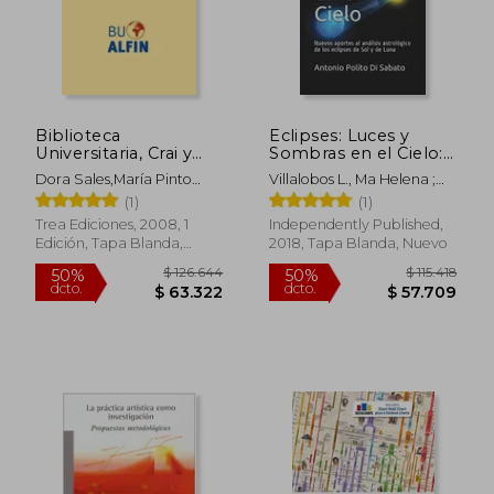
$ 151.429
$ 42.9
50%
5%
dcto.
dcto.
$ 75.714
$ 40.8
Biblioteca
Eclipses: Luces y
Universitaria, Crai y
Sombras en el Cielo:
Alfabetización
Nuevos Aportes al
Dora Sales,María Pinto
Villalobos L., Ma Helena ;
Informacional
Análisis Astrológico
Molina,Pilar Martínez-
Polito Di Sabato, Antonio
(1)
(1)
de los Eclipses de sol
Osorio Ibarra
y de Luna
Trea Ediciones, 2008, 1
Independently Published,
Edición, Tapa Blanda,
2018, Tapa Blanda, Nuevo
Nuevo