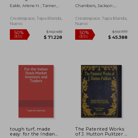
Research Guide (en
Rearing and
Eakle, Arlene H. ; Tanner,
Chambers, Jackson ;
Inglés)
Management of
James L. ; Hansen, Holly T.
Stoddard, H. H.
Different Varieties of
Dorkings (en Inglés)
Createspace, Tapa Blanda,
Createspace, Tapa Blanda,
Nuevo
Nuevo
$ 145.677
$ 148.3
50%
50%
dcto.
dcto.
$ 72.839
$ 74.1
tough turf, made
The Patented Works
easy: for the Indian
of J. Hutton Pulitzer -