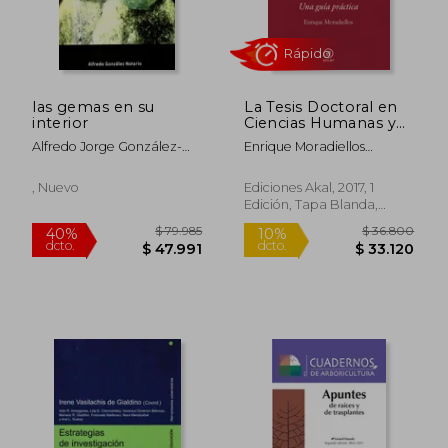
las gemas en su
La Tesis Doctoral en
interior
Ciencias Humanas y
Sociales: Una Guía
Alfredo Jorge González-
Enrique Moradiellos
Práctica
Notario
Garc&Iacute;A
$ 113.554
$ 115.
50%
50%
dcto.
dcto.
$ 56.777
$ 57.7
, Nuevo
Ediciones Akal, 2017, 1
Edición, Tapa Blanda,
Nuevo