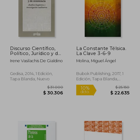
Discurso Científico,
La Constante Télsica.
Político, Jurídico y de
La Clave 3-6-9
Resistencia: Análisis
Irene Vasilachis De Gialdino
Molina, Miguel Ángel
Lingüístico e
Investigación
Cualitativa
Gedisa, 2014, 1 Edición,
Bubok Publishing, 2017, 1
Tapa Blanda, Nuevo
Edición, Tapa Blanda,
Nuevo
$ 31.000
$ 25.1
10%
dcto.
$ 30.306
$ 22.6