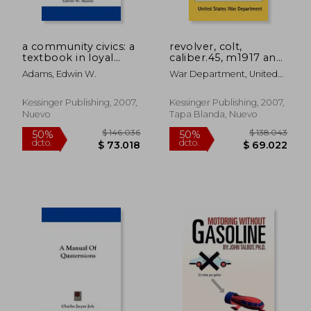
a community civics: a
revolver, colt,
textbook in loyal
caliber.45, m1917 and
citizenship (en Inglés)
revolver, smith and
Adams, Edwin W.
War Department, United
wesson, caliber.45,
States
m1917: basic field
manual fm 23-36 (en
Kessinger Publishing, 2007,
Kessinger Publishing, 2007,
Inglés)
Nuevo
Tapa Blanda, Nuevo
$ 197.772
$ 110.3
50%
50%
dcto.
dcto.
$ 98.886
$ 55.1