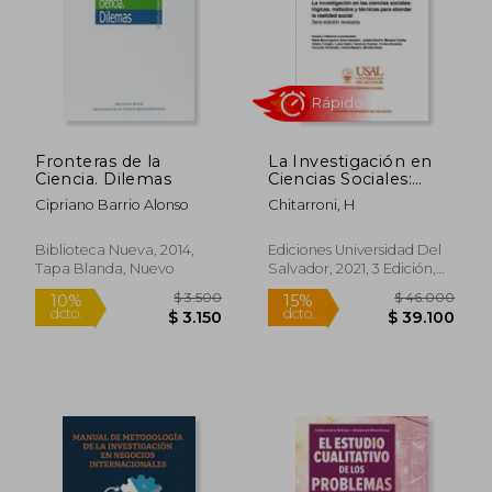
Fronteras de la
La Investigación en
Ciencia. Dilemas
Ciencias Sociales:
Lógicas, Métodos y
Cipriano Barrio Alonso
Chitarroni, H
Técnicas Para
Abordar la Realidad
Social
Biblioteca Nueva, 2014,
Ediciones Universidad Del
Tapa Blanda, Nuevo
Salvador, 2021, 3 Edición,
Rápido
Tapa Blanda, Nuevo