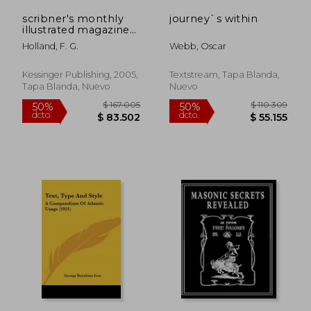
scribner's monthly
journey`s within
illustrated magazine
february to april 1879
Holland, F. G.
Webb, Oscar
(en Inglés)
$ 82.113
$ 129.8
50%
50%
dcto.
dcto.
$ 41.056
$ 64.9
Kessinger Publishing, 2005,
Textstream, Tapa Blanda,
Tapa Blanda, Nuevo
Nuevo