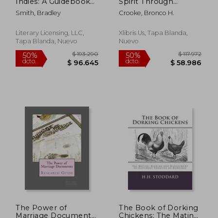
Indies: A Guidebook
Spirit Through
to the Islands of the
Character
Smith, Bradley
Crooke, Bronco H.
Caribbean (en Inglés)
Development in
Adolescents (en
Inglés)
Literary Licensing, LLC,
Xlibris Us, Tapa Blanda,
Tapa Blanda, Nuevo
Nuevo
$ 126.126
$ 116.
50%
50%
dcto.
dcto.
$ 63.063
$ 58.3
The Power of
The Book of Dorking
Marriage Documents:
Chickens: The Mating,