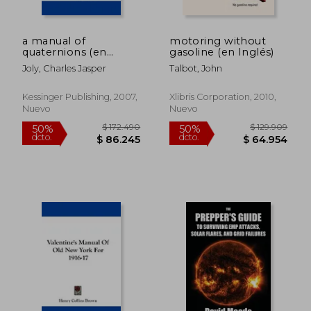
a manual of
motoring without
quaternions (en
gasoline (en Inglés)
Inglés)
Joly, Charles Jasper
Talbot, John
Kessinger Publishing, 2007,
Xlibris Corporation, 2010,
Nuevo
Nuevo
$ 146.036
$ 138.0
50%
50%
dcto.
dcto.
$ 73.018
$ 69.0