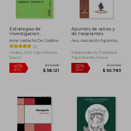
Rápido
Estrategias de
Apuntes de raíces y
Investigacion
de trasplantes
Cualitativa (Vol. Ii)
Irene Vasilachis De Gialdino
Aea, Asociación Española
De Arboricult ; Passola
(1)
Parcerissa, Gerard
Gedisa, 2019, Tapa Blanda,
Independently Published,
Nuevo
Tapa Blanda, Nuevo
$ 79.985
$ 36.8
40%
10%
dcto.
dcto.
$ 47.991
$ 33.1