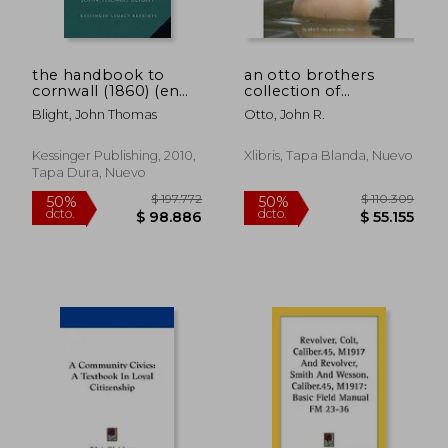
the handbook to
an otto brothers
cornwall (1860) (en
collection of
Inglés)
waterfowl reference
Blight, John Thomas
Otto, John R.
(en Inglés)
Kessinger Publishing, 2010,
Xlibris, Tapa Blanda, Nuevo
Tapa Dura, Nuevo
$ 157.965
$ 94.8
50%
50%
dcto.
dcto.
$ 78.983
$ 47.4