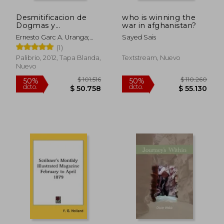
Desmitificacion de
who is winning the
$ 163.271
$ 88.7
50%
50%
Dogmas y
war in afghanistan?
dcto.
dcto.
$ 81.636
$ 44.3
Devociones Catolicos
Ernesto Garc A. Uranga;
Sayed Sais
en Cien Anos de
Ernesto Garcia Uranga
(1)
Soledad
Palibrio, 2012, Tapa Blanda,
Textstream, Nuevo
Nuevo