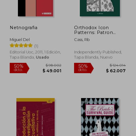
Netnografia
Orthodox Icon
Patterns: Patron
Saints Book 2 (en
Miguel Del
Cass, Rb
Inglés)
(1)
Editorial Uoc, 2011, 1 Edición,
Independently Published,
Tapa Blanda,
Usado
Tapa Blanda, Nuevo
$ 96.868
$ 101.
40%
50%
dcto.
dcto.
$ 58.121
$ 50.7