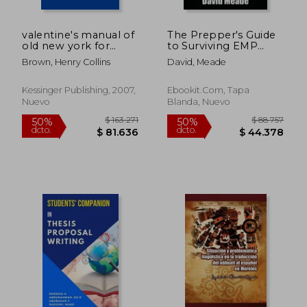
valentine's manual of
The Prepper's Guide
old new york for
to Surviving EMP
1916-17 (en Inglés)
Attacks, Solar Flares
Brown, Henry Collins
David, Meade
and Grid Failures (en
Inglés)
Kessinger Publishing, 2007,
Ebookit.com, Tapa
Nuevo
Blanda, Nuevo