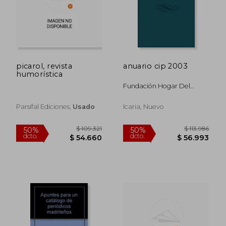
picarol, revista
anuario cip 2003
humorística
Fundación Hogar Del
Empleado Centro De
Investigación Para La Paz
Parsifal Ediciones,
Usado
Icaria, Nuevo
$ 92.861
$ 126.3
50%
50%
dcto.
dcto.
$ 46.430
$ 63.1