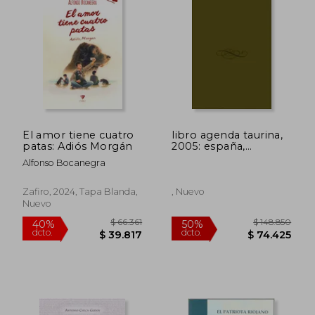
$ 93.034
$ 88.8
50%
50%
dcto.
dcto.
$ 46.517
$ 44.4
El amor tiene cuatro
libro agenda taurina,
patas: Adiós Morgán
2005: españa,
américa, francia y
Alfonso Bocanegra
portugal
Zafiro, 2024, Tapa Blanda,
, Nuevo
Nuevo