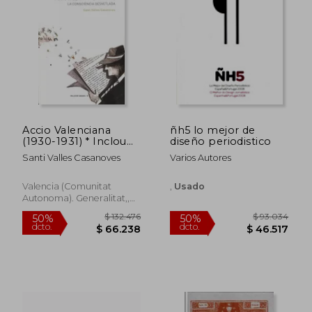
$ 83.400
$ 80.2
50%
50%
dcto.
dcto.
$ 41.700
$ 40.1
Accio Valenciana
ñh5 lo mejor de
(1930-1931) * Inclou
diseño periodistico
cd la Consciència
Santi Valles Casanoves
Varios Autores
Desvetlada
Valencia (Comunitat
,
Usado
Autonoma). Generalitat,,
Tapa Blanda,
Usado