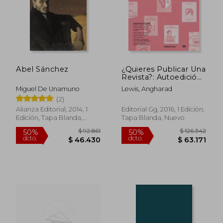
Abel Sánchez
¿Quieres Publicar Una
Revista?: Autoedición,
Diseño, Creación Y
Miguel De Unamuno
Lewis, Angharad
Distribución de
(2)
Publicaciones
Independientes
Alianza Editorial, 2014, 1
Editorial Gg, 2016, 1 Edición,
Edición, Tapa Blanda,
Tapa Blanda, Nuevo
Nuevo
$ 160.903
$ 109.6
50%
50%
dcto.
dcto.
$ 80.451
$ 54.8