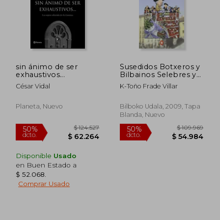
sin ánimo de ser
Susedidos Botxeros y
exhaustivos...
Bilbainos Selebres y
Txirenes
César Vidal
K-Toño Frade Villar
Planeta, Nuevo
Bilboko Udala, 2009, Tapa
Blanda, Nuevo
$ 128.129
$ 93.0
40%
50%
Disponible
Usado
dcto.
dcto.
$ 76.877
$ 46.5
en Buen Estado a
$ 52.068
.
Comprar Usado