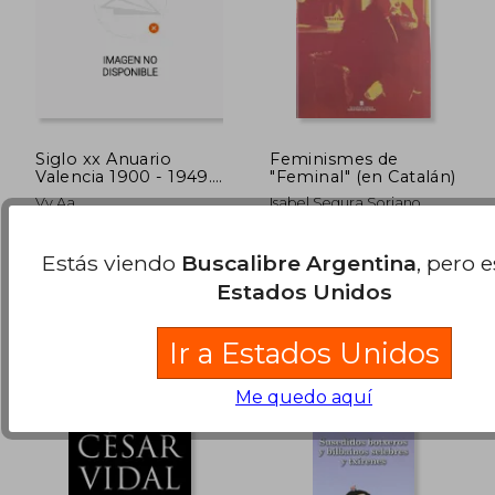
Siglo xx Anuario
Feminismes de
Valencia 1900 - 1949.
"Feminal" (en Catalán)
Tomo i
Vv.Aa
Isabel Segura Soriano
Federico Domenech S.A.,,
Generalitat De Catalunya,
Estás viendo
Buscalibre Argentina
, pero 
Tapa Blanda,
Usado
2007, Panfleto,
Usado
Estados Unidos
$ 99.514
$ 93.0
50%
50%
dcto.
dcto.
$ 49.757
$ 46.5
Ir a Estados Unidos
Me quedo aquí