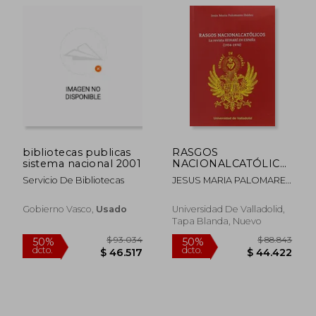
bibliotecas publicas
RASGOS
sistema nacional 2001
NACIONALCATÓLICOS.
LA REVISTA
Servicio De Bibliotecas
JESUS MARIA PALOMARES
"REINARÉ EN
IBAÑEZ
ESPAÑA" (1934-1970)
Gobierno Vasco,
Usado
Universidad De Valladolid,
Tapa Blanda, Nuevo
$ 124.527
$ 109.9
50%
50%
dcto.
dcto.
$ 62.264
$ 54.9