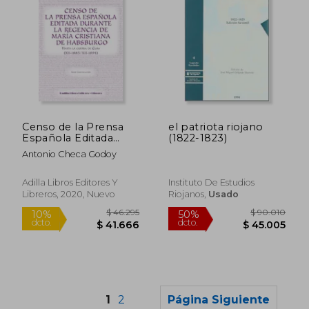
$ 156.323
$ 134.0
50%
50%
Censo de la Prensa
el patriota riojano
dcto.
dcto.
$ 78.162
$ 67.0
Española Editada
(1822-1823)
Durante la Regencia
Antonio Checa Godoy
de Maria Cristina de
Habsburgo
Adilla Libros Editores Y
Instituto De Estudios
Libreros, 2020, Nuevo
Riojanos,
Usado
1
2
Página Siguiente