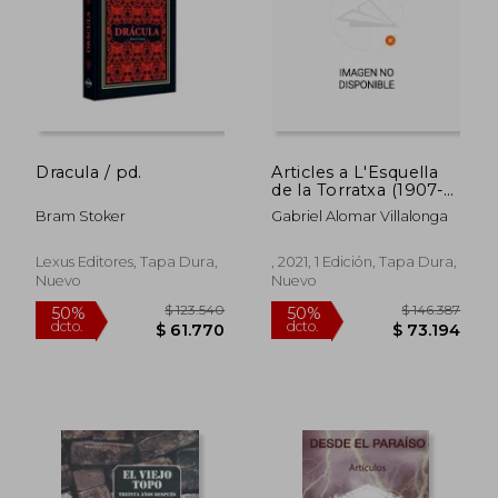
Dracula / pd.
Articles a L'Esquella
de la Torratxa (1907-
1918) L'Almanac de
Bram Stoker
Gabriel Alomar Villalonga
L'Esquella de la
Torratxa (1910-1924) i
$ 119.041
$ 86.1
50%
50%
la Campana de Gràcia
dcto.
dcto.
Lexus Editores, Tapa Dura,
, 2021, 1 Edición, Tapa Dura,
$ 59.520
$ 43.0
(1907-1909) (Obres
Nuevo
Nuevo
Completes Gabriel
Alomar Villalonga)
(en Catalán)