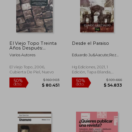
El Viejo Topo Treinta
Desde el Paraiso
Años Después:
Cuando la
Varios Autores
Eduardo Ju&Aacute;Rez
Participación es la
Valero
Fuerza. Antología
Facsímil a Cargo de
El Viejo Topo, 2006,
Hg Ediciones, 2021, 1
Jordi mir García de
Cubierta De Piel, Nuevo
Edición, Tapa Blanda,
Textos Publicados
$ 123.540
$ 146.3
50%
50%
Nuevo
Entre 1976 y 1982
dcto.
dcto.
$ 61.770
$ 73.1