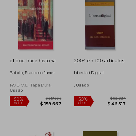
$ 152.824
$ 150.8
50%
50%
dcto.
dcto.
$ 76.412
$ 75.4
el boe hace historia
2004 en 100 artículos
Bobillo, Francisco Javier
Libertad Digital
149 B.o.e., Tapa Dura,
,
Usado
Usado