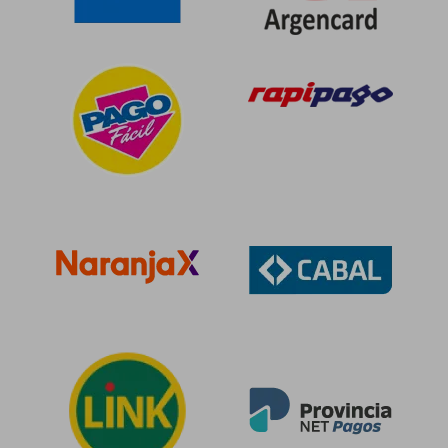
$ 66.361
$ 148.8
40%
50%
dcto.
dcto.
$ 39.817
$ 74.4