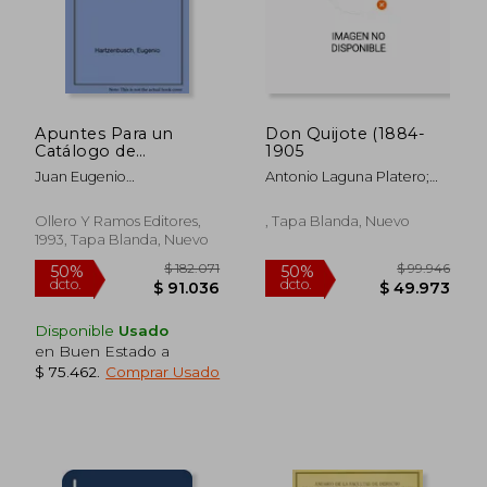
Apuntes Para un
Don Quijote (1884-
Catálogo de
1905
Periódicos
Juan Eugenio
Antonio Laguna Platero;
Madrileños, Desde el
Hartzenbusch
Francesc A
año 1661 al 1870
Mart&Iacute;Nez Gallego;
(Obra Premiada por
Ollero Y Ramos Editores,
, Tapa Blanda, Nuevo
Luis M Sujatovich
la Biblioteca Nacional
1993, Tapa Blanda, Nuevo
en el Concurso
Público de 1873).
Edición Facsímil.
Disponible
Usado
en Buen Estado a
$ 75.462
.
Comprar Usado
$ 109.321
$ 113.
50%
50%
dcto.
dcto.
$ 54.660
$ 56.9