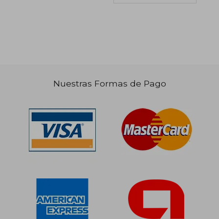
Nuestras Formas de Pago
$ 317.334
$ 93.0
50%
50%
dcto.
dcto.
$ 158.667
$ 46.5