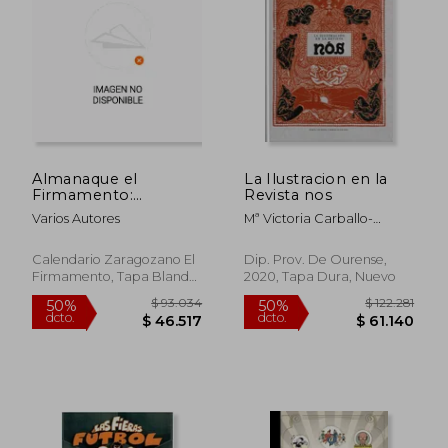
$ 132.476
$ 93.0
50%
50%
dcto.
dcto.
$ 66.238
$ 46.5
Almanaque el
La Ilustracion en la
Firmamento:
Revista nos
Calendario
Varios Autores
Mª Victoria Carballo-
Zaragozano 2002
Calero
Calendario Zaragozano El
Dip. Prov. De Ourense,
Firmamento, Tapa Blanda,
2020, Tapa Dura, Nuevo
Usado