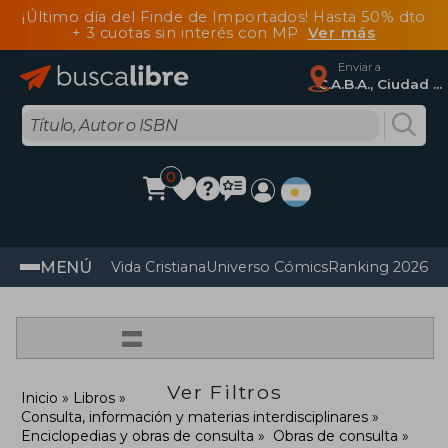
¡Último día del Finde de Importados! Hasta 50% dto
+ 3 cuotas sin interés con MP
Ver más
Enviar a
C.A.B.A., Ciudad Autónoma De Buenos Aires
0
MENÚ
Vida Cristiana
Universo Cómics
Ranking 2026
Im
=
Ver Filtros
Inicio
Libros
Consulta, información y materias interdisciplinares
Enciclopedias y obras de consulta
Obras de consulta