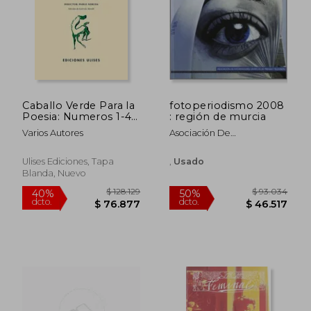
Caballo Verde Para la
fotoperiodismo 2008
Poesia: Numeros 1-4,
: región de murcia
Madrid, 1935-1936
Varios Autores
Asociación De
Informadores Gráficos De
$ 99.946
$ 80.2
Prensa Y Tv De La Región
50%
50%
Ulises Ediciones, Tapa
,
Usado
dcto.
dcto.
$ 49.973
$ 40.1
De Murcia
Blanda, Nuevo