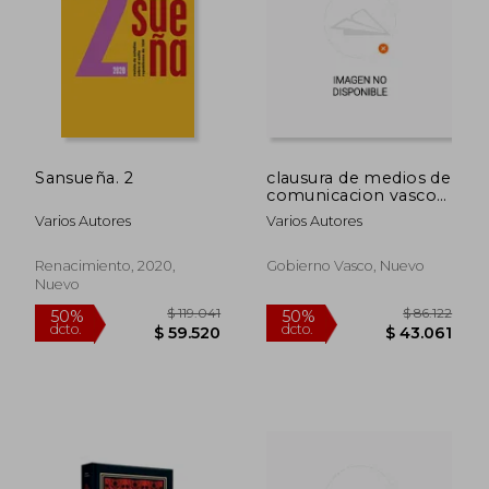
Sansueña. 2
clausura de medios de
$ 93.034
$ 235.8
comunicacion vascos.
50%
50%
(egin, egin irratia,
dcto.
dcto.
$ 46.517
$ 117.9
Varios Autores
Varios Autores
euskaldunon egun.
karia.)
Renacimiento, 2020,
Gobierno Vasco, Nuevo
Nuevo