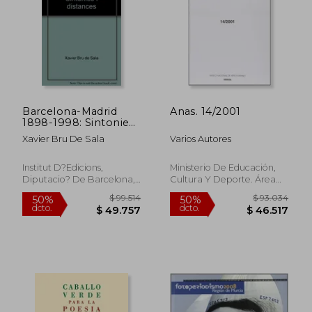
Barcelona-Madrid
Anas. 14/2001
1898-1998: Sintonies i
$ 103.316
$ 184.0
50%
50%
Distances (Catalan
Xavier Bru De Sala
Varios Autores
dcto.
dcto.
$ 51.658
$ 92.0
Edition)
Institut D?Edicions,
Ministerio De Educación,
Diputacio? De Barcelona,,
Cultura Y Deporte. Área
Tapa Blanda,
Usado
De Cultura, Tapa Blanda,
Usado