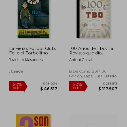
$ 93.034
$ 122.
50%
50%
dcto.
dcto.
$ 46.517
$ 61.1
La Fieras Futbol Club.
100 Años de Tbo: La
Felix el Torbellino
Revista que dio
Nombre a los Tebeos
Joachim Masannek
Antoni Guiral
,
Usado
B De Cómic, 2017, 00
Edición, Tapa Dura,
Usado