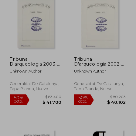
$ 30.516
$ 79.
40%
dcto.
$ 29.458
$ 47.5
Tribuna
Tribuna
D'arqueologia 2003-
D'arqueologia 2002-
2004
2003 (en Catalán)
Unknown Author
Unknown Author
Generalitat De Catalunya,
Generalitat De Catalunya,
Tapa Blanda, Nuevo
Tapa Blanda, Nuevo