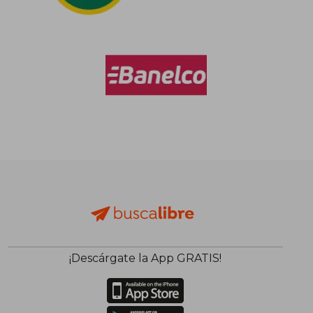
$ 46.295
$ 90.0
10%
50%
dcto.
dcto.
$ 41.666
$ 45.0
¡Descárgate la App GRATIS!