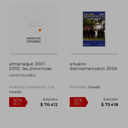
almanaque 2001-
anuario
2002. las provincias
iberoamericano 2004
Lloret Penalba
Federico Domenech, S.a.,
Piramide,
Usado
Usado
$ 93.034
$ 219.3
50%
50%
dcto.
dcto.
$ 46.517
$ 109.6