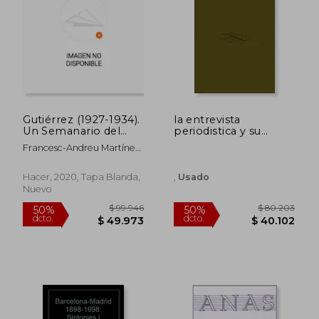
$ 124.052
$ 124.0
50%
50%
dcto.
dcto.
$ 62.026
$ 62.0
Gutiérrez (1927-1934).
la entrevista
Un Semanario del
periodistica y su
Humor Nuevo
dimension literaria
Francesc-Andreu Martínez
Español
Gallego
Hacer, 2020, Tapa Blanda,
,
Usado
Nuevo