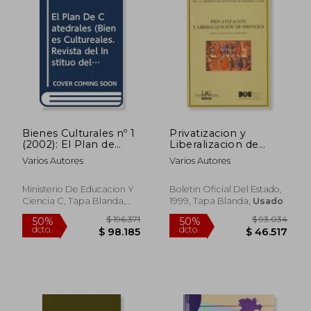
Bienes Culturales nº 1
Privatizacion y
(2002): El Plan de
Liberalizacion de
Catedrales
Servicios
Varios Autores
Varios Autores
Ministerio De Educacion Y
Boletin Oficial Del Estado,
Ciencia C, Tapa Blanda,
1999, Tapa Blanda,
Usado
Usado
$ 182.071
$ 99.9
50%
50%
dcto.
dcto.
$ 91.036
$ 49.9